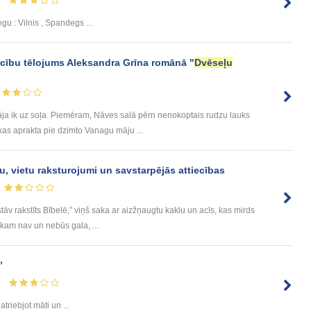
gu : Vilnis , Spandegs ...
iecību tēlojums Aleksandra Grīna romānā "
Dvēseļu
āja ik uz soļa. Piemēram, Nāves salā pērn nenokoptais rudzu lauks
 kas aprakta pie dzimto Vanagu māju ...
u, vietu raksturojumi un savstarpējās attiecības
 stāv rakstīts Bībelē,” viņš saka ar aizžņaugtu kaklu un acīs, kas mirds
kam nav un nebūs gala, ...
”
 atriebjot māti un ...