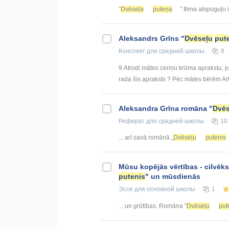
“
Dvēseļa
puteņa
” filma atspoguļo i
Aleksandrs Grīns "
Dvēseļu
put
Конспект
для средней школы
8
9.Atrodi mātes ceriņu krūma aprakstu,
rada šis apraksts ? Pēc mātes bērēm Artū
Aleksandra Grīna romāna "
Dvēs
Реферат
для средней школы
10
... arī savā romānā „
Dvēseļu
putenis
Mūsu kopējās vērtības - cilvēks,
putenis
" un mūsdienās
Эссе
для основной школы
1
... un grūtības. Romāna “
Dvēseļu
put