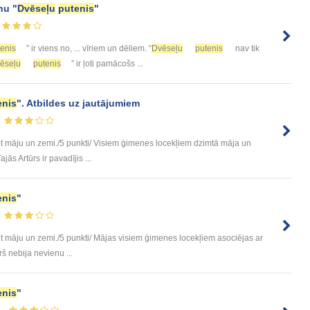
nu "
Dvēseļu
putenis
"
tenis
” ir viens no, ... vīriem un dēliem. “
Dvēseļu
putenis
nav tik
ēseļu
putenis
” ir ļoti pamācošs ...
enis
". Atbildes uz jautājumiem
et māju un zemi./5 punkti/ Visiem ģimenes locekļiem dzimtā māja un
jās Artūrs ir pavadījis ...
enis
"
t māju un zemi./5 punkti/ Mājas visiem ģimenes locekļiem asociējas ar
rš nebija nevienu ...
enis
"