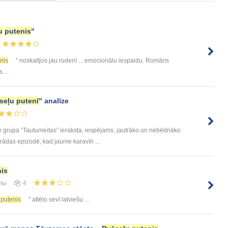
u
putenis
"
nis
” noskatījos jau rudenī ... emocionālu iespaidu. Romāns
 ...
seļu
putenī
" analīze
 grupa “Tautumeitas” ieraksta, iespējams, jautrāko un nebēdnāko
ādas epizodē, kad jaunie karavīri ...
nis
лы
4
putenis
" attēlo sevī latviešu ...