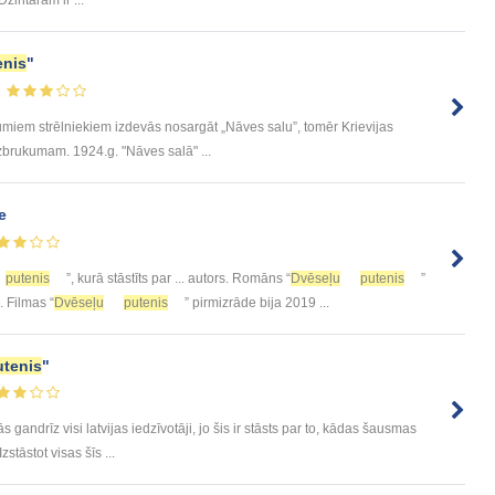
enis
"
jumiem strēlniekiem izdevās nosargāt „Nāves salu”, tomēr Krievijas
zbrukumam. 1924.g. "Nāves salā" ...
e
putenis
”, kurā stāstīts par ... autors. Romāns “
Dvēseļu
putenis
”
. Filmas “
Dvēseļu
putenis
” pirmizrāde bija 2019 ...
utenis
"
ās gandrīz visi latvijas iedzīvotāji, jo šis ir stāsts par to, kādas šausmas
stāstot visas šīs ...