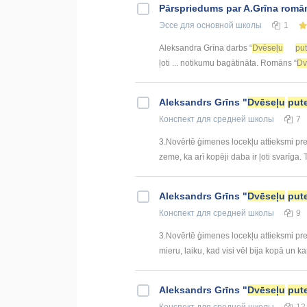
Pārspriedums par A.Grīna romā
Эссе
для основной школы
1
Aleksandra Grīna darbs “
Dvēseļu
pu
ļoti ... notikumu bagātināta. Romāns “
Dv
Aleksandrs Grīns "
Dvēseļu
put
Конспект
для средней школы
7
3.Novērtē ģimenes locekļu attieksmi pr
zeme, ka arī kopēji daba ir ļoti svarīga. Ta
Aleksandrs Grīns "
Dvēseļu
put
Конспект
для средней школы
9
3.Novērtē ģimenes locekļu attieksmi pre
mieru, laiku, kad visi vēl bija kopā un ka
Aleksandrs Grīns "
Dvēseļu
put
Конспект
для средней школы
12