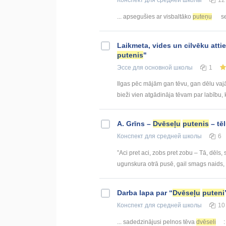
... apsegušies ar visbaltāko
puteņu
se
Laikmeta, vides un cilvēku att
putenis
"
Эссе
для основной школы
1
Ilgas pēc mājām gan tēvu, gan dēlu vaj
bieži vien atgādināja tēvam par labību,
A. Grīns –
Dvēseļu
putenis
– tēl
Конспект
для средней школы
6
”Aci pret aci, zobs pret zobu – Tā, dēls,
ugunskura otrā pusē, gail smags naids, 
Darba lapa par “
Dvēseļu
puteni
Конспект
для средней школы
10
... sadedzinājusi pelnos tēva
dvēseli
: