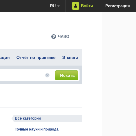
RU
Войти
Регистрация
ЧАВО
ация
Отчёт по практике
Э-книга
Искать
Все категории
Точные науки и природа