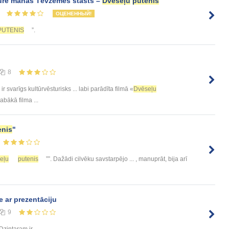
urē manas Tēvzemes stāsts –
Dvēseļu
putenis
ОЦЕНЕННЫЙ!
PUTENIS
”.
8
 ir svarīgs kultūrvēsturisks ... labi parādīta filmā «
Dvēseļu
 labākā filma ...
enis
"
eļu
putenis
””. Dažādi cilvēku savstarpējo ... , manuprāt, bija arī
e ar prezentāciju
9
Dzintaram ir ...