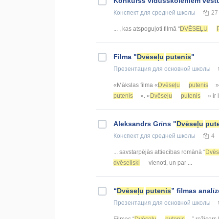
Konkurss vidusskolēniem vēst
Конспект
для средней школы
27
... , kas atspoguļoti filmā “
DVĒSEĻU
Filma "
Dvēseļu
putenis
"
Презентация
для основной школы
«Mākslas filma «
Dvēseļu
putenis
»
putenis
». «
Dvēseļu
putenis
» ir
Aleksandrs Grīns "
Dvēseļu
put
Конспект
для средней школы
4
... savstarpējās attiecības romānā “
Dvēs
dvēseliski
vienoti, un par ...
“
Dvēseļu
putenis
” filmas analīz
Презентация
для основной школы
Filmas “
Dvēseļu
putenis
” režisors 