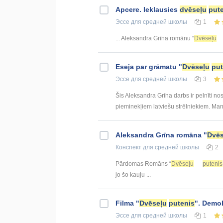
Apcere. Ieklausies
dvēseļu
put
Эссе
для средней школы
1
... Aleksandra Grīna romānu “
Dvēseļu
Eseja par grāmatu "
Dvēseļu
put
Эссе
для средней школы
3
Šis Aleksandra Grīna darbs ir pelnīti n
pieminekļiem latviešu strēlniekiem. Mani
Aleksandra Grīna romāna "
Dvēs
Конспект
для средней школы
2
Pārdomas Romāns “
Dvēseļu
putenis
jo šo kauju ...
Filma "
Dvēseļu
putenis
". Demok
Эссе
для средней школы
1