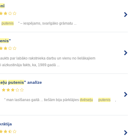
enī
putenis
” – iespējams, svarīgāko grāmatu ...
enis
"
osaukts par labāko rakstnieka darbu un vienu no lielākajiem
 aizkustināja fakts, ka, 1989.gadā ...
eļu
putenis
" analīze
” man lasīšanas gaitā ... tiešām bija pārklājies
dvēseļu
putenis
,
rātija