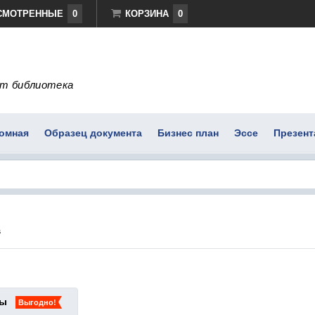
СМОТРЕННЫЕ
0
КОРЗИНА
0
т библиотека
омная
Образец документа
Бизнес план
Эссе
Презент
s
ты
Выгодно!