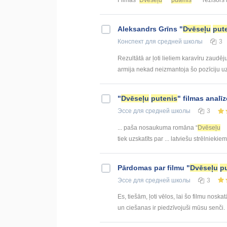
Aleksandrs Grīns "
Dvēseļu
put
Конспект
для средней школы
3
Rezultātā ar ļoti lieliem karavīru zaudē
armija nekad neizmantoja šo pozīciju u
"
Dvēseļu
putenis
" filmas analīz
Эссе
для средней школы
3
... paša nosaukuma romāna “
Dvēseļu
tiek uzskatīts par ... latviešu strēlniekiem
Pārdomas par filmu "
Dvēseļu
p
Эссе
для средней школы
3
Es, tiešām, ļoti vēlos, lai šo filmu noskat
un ciešanas ir piedzīvojuši mūsu senči. Iz