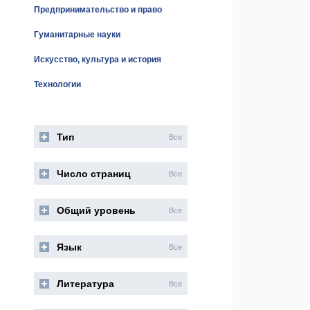
Предпринимательство и право
Гуманитарные науки
Искусство, культура и история
Технологии
Тип
Все
Число страниц
Все
Общий уровень
Все
Язык
Все
Литература
Все