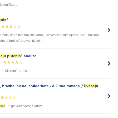
kdienišķas ...
enis
"
 pamato, kāda tam nozīme varoņu dzīves ceļa attēlojumā. Kādu noskaņu
rs ar brāli stāv savas dzimtas ...
eļu
putenis
" analīze
”. Šis romāns tiek ...
 brīvība, cieņa, solidaritāte - A.Grīna romānā ,"
Dvēseļu
enis
” galvenā varoņa Artūra ...