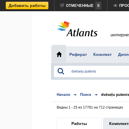
Добавить работы
ОТМЕЧЕННЫЕ
0
ПРО
интерне
Реферат
Конспект
Дипл
Начало
Поиск
dvēseļu puteni
Видны 1 - 25 из 17781 на 712 страницах
Работы
Комплек