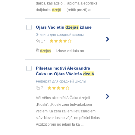
darbs, kas attēlo ... apjoma alegorisks
daiļdarbs
dzejā
(retāk prozā) ar ...
Ojārs Vācietis
dzejas
izlase
Э-книга
для средней школы
17
Šī
dzejas
izlase veidota no ...
Pilsētas motīvi Aleksandra
Čaka un Ojāra Vācieša
dzejā
Реферат
для средней школы
7
Vēl vēlos akcentēt A.Čaka dzejoli
„Kioski”: „Kioski zem bulvārkokiem
veciem Kā zem zaļiem lietussargiem
stāv. Nevar tos ne vējš, ne pēkšņi lietus
Aizdzīt prom no ielām tā kā ...