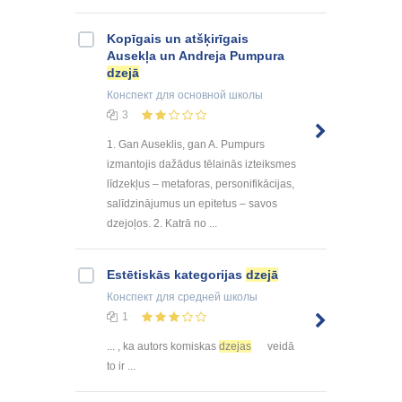
Kopīgais un atšķirīgais
Ausekļa un Andreja Pumpura
dzejā
Конспект
для основной школы
3
1. Gan Auseklis, gan A. Pumpurs
izmantojis dažādus tēlainās izteiksmes
līdzekļus – metaforas, personifikācijas,
salīdzinājumus un epitetus – savos
dzejoļos. 2. Katrā no ...
Estētiskās kategorijas
dzejā
Конспект
для средней школы
1
... , ka autors komiskas
dzejas
veidā
to ir ...