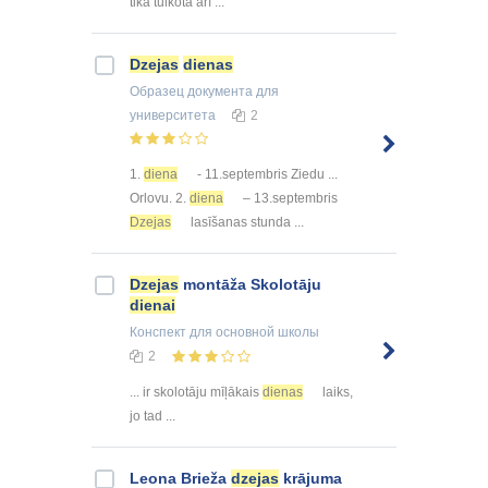
tika tulkota arī ...
Dzejas
dienas
Образец документа
для
университета
2
1.
diena
- 11.septembris Ziedu ...
Orlovu. 2.
diena
– 13.septembris
Dzejas
lasīšanas stunda ...
Dzejas
montāža Skolotāju
dienai
Конспект
для основной школы
2
... ir skolotāju mīļākais
dienas
laiks,
jo tad ...
Leona Brieža
dzejas
krājuma