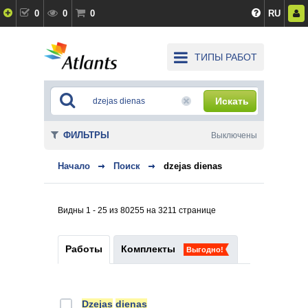
0
0
0
RU
ТИПЫ РАБОТ
Искать
ФИЛЬТРЫ
Выключены
Начало
Поиск
dzejas dienas
Видны 1 - 25 из 80255 на 3211 странице
Работы
Комплекты
Выгодно!
Dzejas
dienas