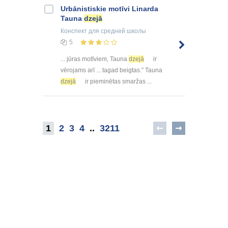
Urbānistiskie motīvi Linarda
Tauna
dzejā
Конспект
для средней школы
5
... jūras motīviem, Tauna
dzejā
ir
vērojams arī ... tagad beigtas.” Tauna
dzejā
ir pieminētas smaržas ...
1
2
3
4
..
3211