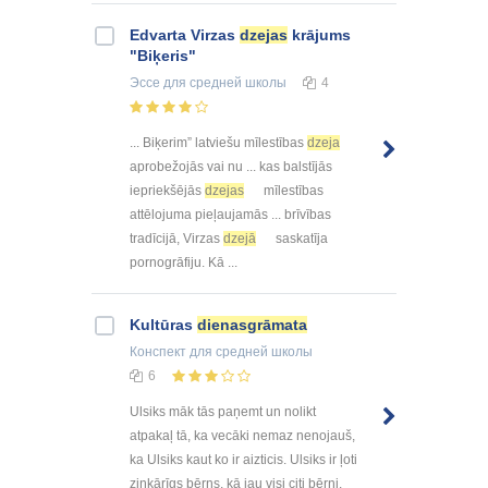
Edvarta Virzas
dzejas
krājums
"Biķeris"
Эссе
для средней школы
4
... Biķerim” latviešu mīlestības
dzeja
aprobežojās vai nu ... kas balstījās
iepriekšējās
dzejas
mīlestības
attēlojuma pieļaujamās ... brīvības
tradīcijā, Virzas
dzejā
saskatīja
pornogrāfiju. Kā ...
Kultūras
dienasgrāmata
Конспект
для средней школы
6
Ulsiks māk tās paņemt un nolikt
atpakaļ tā, ka vecāki nemaz nenojauš,
ka Ulsiks kaut ko ir aizticis. Ulsiks ir ļoti
ziņkārīgs bērns, kā jau visi citi bērni.