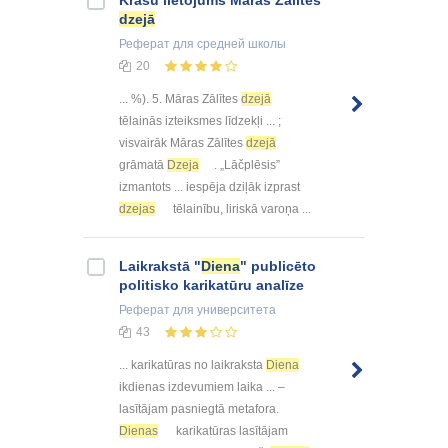
dzejā
Реферат
для средней школы
20
... %). 5. Māras Zālītes
dzejā
tēlainās izteiksmes līdzekļi ... ;
visvairāk Māras Zālītes
dzejā
grāmatā
Dzeja
. „Lāčplēsis”
izmantots ... iespēja dziļāk izprast
dzejas
tēlainību, liriskā varoņa ...
Laikrakstā "
Diena
" publicēto
politisko karikatūru analīze
Реферат
для университета
43
... karikatūras no laikraksta
Diena
ikdienas izdevumiem laika ... –
lasītājam pasniegtā metafora.
Dienas
karikatūras lasītājam