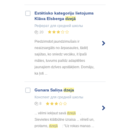
Estētisko kategoriju lietojums
Klāva Elsberga
dzejā
Реферат
для средней школы
20
Piedzimstot jaundzimušais ir
neaizsargāts no ārpasaules, tādēļ
sajūtas, ko sniedz vecāku, it īpaši
mātes, tuvums palīdz adaptēties
jaunajiem dzīves apstākļiem. Domāju,
ka ļoti ...
Gunara Saliņa
dzeja
Конспект
для средней школы
8
... vēlmi iekļaut savā
dzejā
.
Sievietes klātbūtne izraisa ... vīrietī un,
protams,
dzejā
: “Uz rokas manas ...