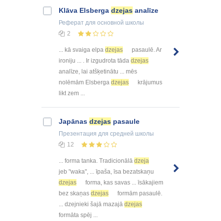
Klāva Elsberga
dzejas
analīze
Реферат
для основной школы
2
... kā svaiga elpa
dzejas
pasaulē. Ar
ironiju ... . Ir izgudrota tāda
dzejas
analīze, lai atšķetinātu ... mēs
nolēmām Elsberga
dzejas
krājumus
likt zem ...
Japānas
dzejas
pasaule
Презентация
для средней школы
12
... forma tanka. Tradicionālā
dzeja
jeb "waka", ... īpaša, īsa bezatskaņu
dzejas
forma, kas savas ... īsākajiem
bez skaņas
dzejas
formām pasaulē.
... dzejnieki šajā mazajā
dzejas
formāta spēj ...