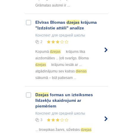
Grāmatas autorei ir ...
Elvīras Blomas
dzejas
krājuma
"Izdzēstie attēli" analīze
Конспект
для средней школы
2
Kopumā
dzejas
krājums lika
aizdomāties ... ļoti svarīgs. Bloma
dzejas
krājumu iesāk ar ...
atgādinājumu sev katras
dienas
sākumā – būt patiesam ...
Dzejas
formas un izteiksmes
līdzekļu skaidrojumi ar
piemēriem
Конспект
для средней школы
3
... liroepikas žanrs, sižetisks
dzejas