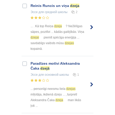
Reinis Runcis un viņa
dzeja
Эссе
для средней школы
2
... . Kā top Reiņa
dzeja
? Nežēlīgas
sāpes, pozitīvi ... kādās galējībās. Viņa
dzejai
piemīt spēcīga enerģija ...
savdabīgs vaibsts mūsu
dzejas
kopainā.
Paradīzes motīvi Aleksandra
Čaka
dzejā
Эссе
для основной школы
1
... personīgi neesmu liela
dzejas
mīļotāja, ikdienā dzeju ... , turpretī
Aleksandra Čaka
dzeja
man likās
ļoti ...