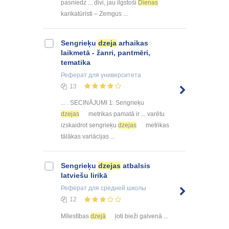
pasniedz ... divi, jau ilgstoši
Dienas
karikatūristi – Zemgus ...
Sengrieķu
dzeja
arhaikas
laikmetā - žanri, pantmēri,
tematika
Реферат
для университета
13
... . SECINĀJUMI 1. Sengrieķu
dzejas
metrikas pamatā ir ... varētu
izskaidrot sengrieķu
dzejas
metrikas
tālākas variācijas ...
Sengrieķu
dzejas
atbalsis
latviešu lirikā
Реферат
для средней школы
12
Mīlestības
dzejā
ļoti bieži galvenā ...