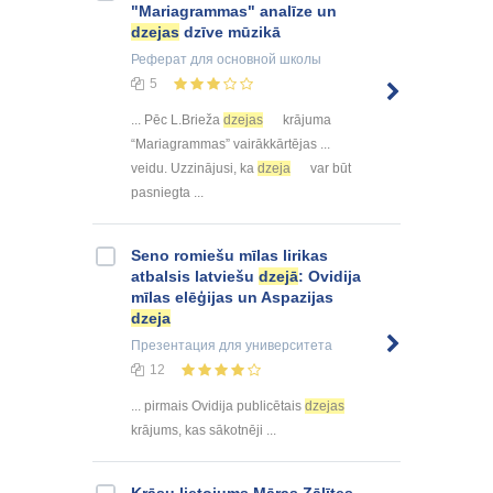
"Mariagrammas" analīze un
dzejas
dzīve mūzikā
Реферат
для основной школы
5
... Pēc L.Brieža
dzejas
krājuma
“Mariagrammas” vairākkārtējas ...
veidu. Uzzinājusi, ka
dzeja
var būt
pasniegta ...
Seno romiešu mīlas lirikas
atbalsis latviešu
dzejā
: Ovidija
mīlas elēģijas un Aspazijas
dzeja
Презентация
для университета
12
... pirmais Ovidija publicētais
dzejas
krājums, kas sākotnēji ...
Krāsu lietojums Māras Zālītes