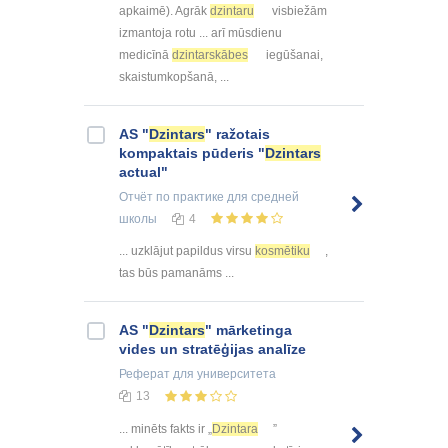
apkaimē). Agrāk
dzintaru
visbiežām
izmantoja rotu ... arī mūsdienu
medicīnā
dzintarskābes
iegūšanai,
skaistumkopšanā, ...
AS "
Dzintars
" ražotais
kompaktais pūderis "
Dzintars
actual"
Отчёт по практике
для средней
школы
4
... uzklājut papildus virsu
kosmētiku
,
tas būs pamanāms ...
AS "
Dzintars
" mārketinga
vides un stratēģijas analīze
Реферат
для университета
13
... minēts fakts ir „
Dzintara
”