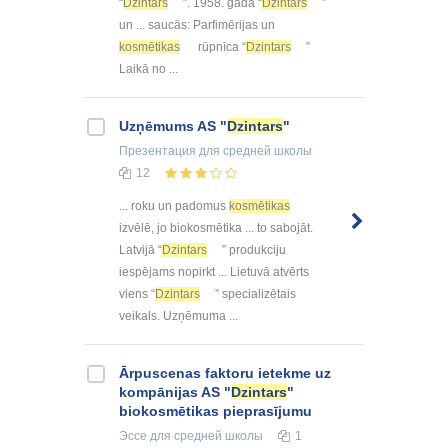
“
Dzintars
”. 1958. gadā “
Dzintars
”
un ... saucās: Parfimērijas un
kosmētikas
rūpnīca “
Dzintars
”
Laikā no ...
Uzņēmums AS "
Dzintars
"
Презентация
для средней школы
12
... roku un padomus
kosmētikas
izvēlē, jo biokosmētika ... to sabojāt.
Latvijā “
Dzintars
” produkciju
iespējams nopirkt ... Lietuvā atvērts
viens “
Dzintars
” specializētais
veikals. Uzņēmuma ...
Ārpuscenas faktoru ietekme uz
kompānijas AS "
Dzintars
"
biokosmētikas pieprasījumu
Эссе
для средней школы
1