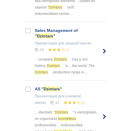
bija vienojošais elements ... uztvert un
saprast “
Dzintara
ceļš”
dokumentālais seriāls ...
Sales Management of
"
Dzintars
"
Презентация
для средней школы
16
... company
Dzintars
has a rich
history.
Dzintars
is ... the world. The
Dzintars
production range is ...
AS "
Dzintars
"
Презентация
для основной
школы
12
... standarti. “
Dzintars
” ir ekoloģiskās
un organiskās
kosmētikas
profesionālās ... instrumentālā