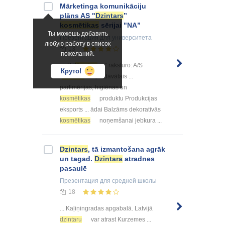
Mārketinga komunikāciju
plāns AS "
Dzintars
”
kosmētikas
sērijai "NA”
Ты можешь добавить
Презентация
для университета
любую работу в список
13
пожеланий.
... /S “
Dzintars
” raksturo: A/S
Круто!
“
Dzintars
” piedāvātais ...
parfimērijas, higiēnas un
kosmētikas
produktu Produkcijas
eksports ... ādai Balzāms dekoratīvās
kosmētikas
noņemšanai jebkura ...
Dzintars
, tā izmantošana agrāk
un tagad.
Dzintara
atradnes
pasaulē
Презентация
для средней школы
18
... Kaļiņingradas apgabalā. Latvijā
dzintaru
var atrast Kurzemes ...