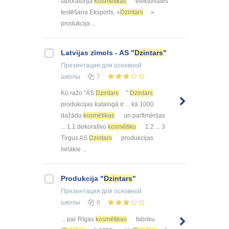
laboratorija
Kosmētikas
efektivitātes
testēšana Eksports. «
Dzintars
»
produkcija ...
Latvijas zīmols - AS "
Dzintars
"
Презентация
для основной
школы
7
Ko ražo "AS
Dzintars
"
Dzintars
produkcijas katalogā ir ... kā 1000
dažādu
kosmētikas
un parfimērijas
... 1.1 dekoratīvo
kosmētiku
1.2 ... 3
Tirgus AS
Dzintars
produkcijas
lielākie ...
Produkcija "
Dzintars
"
Презентация
для основной
школы
6
... par Rīgas
kosmētikas
fabriku