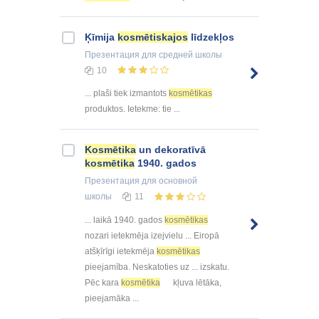
Ķīmija
kosmētiskajos
līdzekļos
Презентация
для средней школы
10
... plaši tiek izmantots
kosmētikas
produktos. Ietekme: tie ...
Kosmētika
un dekoratīvā
kosmētika
1940. gados
Презентация
для основной
школы
11
... laikā 1940. gados
kosmētikas
nozari ietekmēja izejvielu ... Eiropā
atšķīrīgi ietekmēja
kosmētikas
pieejamība. Neskatoties uz ... izskatu.
Pēc kara
kosmētika
kļuva lētāka,
pieejamāka ...