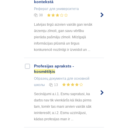
kontekstā
Реферат
для университета
38
Latvijas tirgū aizvien vairāk gan ienāk
ārzemju zīmoli, gan savu vērtību
pierāda pašmāju zīmoli. Milzīgajā
informācijas plūsmā un tirgus
konkurencē nozīmīgi ir izveidot un ...
Profesijas apraksts -
kosmētiķis
Образец документа
для основной
школы
13
Secinājumi a.i.1. Esmu sapratusi, ka
darbs nav tik vienkāršs kā likās pirms
tam, tomēr tas mani arvien vairāk sāk
ieinteresēt; a.i.2. Esmu uzzinājusi,
kādas profesijas man ir ...