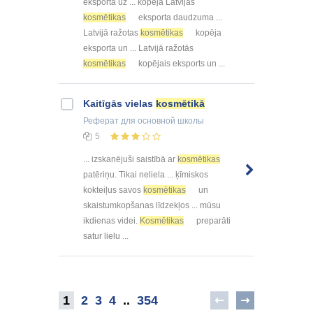
eksporta uz ... kopēja Latvijas
kosmētikas
eksporta daudzuma ...
Latvijā ražotas
kosmētikas
kopēja
eksporta un ... Latvijā ražotās
kosmētikas
kopējais eksports un ...
Kaitīgās vielas
kosmētikā
Реферат
для основной школы
5
... izskanējuši saistībā ar
kosmētikas
patēriņu. Tikai neliela ... ķīmiskos
kokteiļus savos
kosmētikas
un
skaistumkopšanas līdzekļos ... mūsu
ikdienas videi.
Kosmētikas
preparāti
satur lielu ...
1
2
3
4
..
354