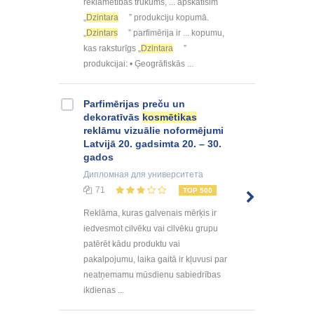
reklamētības trūkums, ... apskatīsim
„
Dzintara
” produkciju kopumā.
„
Dzintars
” parfimērija ir ... kopumu,
kas raksturīgs „
Dzintara
”
produkcijai: • Ģeogrāfiskās ...
Parfimērijas preču un
dekoratīvās
kosmētikas
reklāmu vizuālie noformējumi
Latvijā 20. gadsimta 20. – 30.
gados
Дипломная
для университета
71
TOP 500
Reklāma, kuras galvenais mērķis ir
iedvesmot cilvēku vai cilvēku grupu
patērēt kādu produktu vai
pakalpojumu, laika gaitā ir kļuvusi par
neatņemamu mūsdienu sabiedrības
ikdienas ...