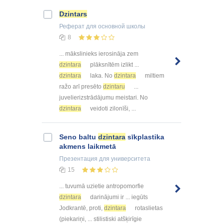
Dzintars
Реферат
для основной школы
8
... mākslinieks ierosināja zem
dzintara
plāksnītēm izlikt ...
dzintara
laka. No
dzintara
miltiem
ražo arī presēto
dzintaru
...
juvelierizstrādājumu meistari. No
dzintara
veidoti zilonīši, ...
Seno baltu
dzintara
sīkplastika
akmens laikmetā
Презентация
для университета
15
... tuvumā uzietie antropomorfie
dzintara
darinājumi ir ... iegūts
Jodkrantē, proti,
dzintara
rotaslietas
(piekariņi, ... stilistiski atšķirīgie