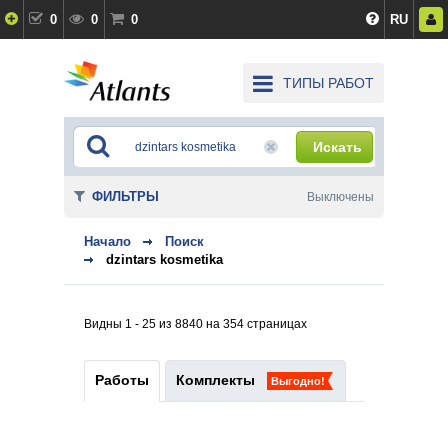
0
0
0
RU
ТИПЫ РАБОТ
Искать
ФИЛЬТРЫ
Выключены
Начало
Поиск
dzintars kosmetika
Видны 1 - 25 из 8840 на 354 страницах
Работы
Комплекты
Выгодно!