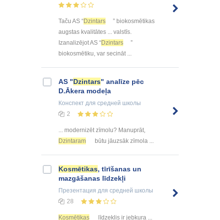
Taču AS “
Dzintars
” biokosmētikas
augstas kvalitātes ... valstīs.
Izanalizējot AS “
Dzintars
”
biokosmētiku, var secināt ...
AS "
Dzintars
" analīze pēc
D.Ākera modeļa
Конспект
для средней школы
2
... modernizēt zīmolu? Manuprāt,
Dzintaram
būtu jāuzsāk zīmola ...
Kosmētikas
, tīrīšanas un
mazgāšanas līdzekļi
Презентация
для средней школы
28
Kosmētikas
līdzeklis ir jebkura ...