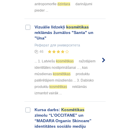
antropomorfie
dzintara
darinājumi
pieder ...
Vizuālie līdzekļi
kosmētikas
reklāmās žurnālos "Santa" un
"Una"
Реферат
для университета
46
... 1. Latviešu
kosmētikas
ražotājiem
identitātes nostiprināšanai ... , kas
mūsdienas
kosmētikas
produktu
patērētājiem mūsdienās ... 3. Dabisko
produktu
kosmētikas
reklāmās
izmantot vairāk ...
Kursa darbs:
Kosmētikas
zīmolu “L’OCCITANE” un
“MADARA Organic Skincare”
identitātes sociālo mediju