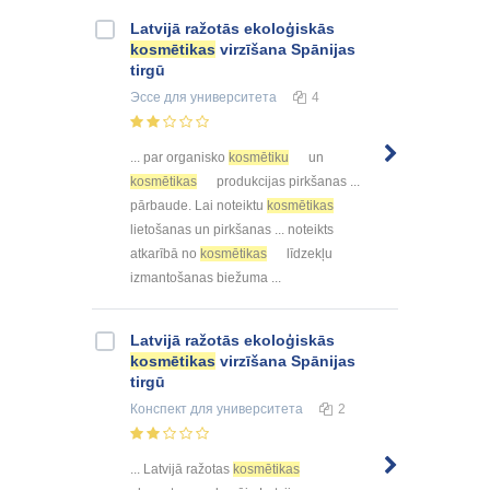
Latvijā ražotās ekoloģiskās
kosmētikas
virzīšana Spānijas
tirgū
Эссе
для университета
4
... par organisko
kosmētiku
un
kosmētikas
produkcijas pirkšanas ...
pārbaude. Lai noteiktu
kosmētikas
lietošanas un pirkšanas ... noteikts
atkarībā no
kosmētikas
līdzekļu
izmantošanas biežuma ...
Latvijā ražotās ekoloģiskās
kosmētikas
virzīšana Spānijas
tirgū
Конспект
для университета
2
... Latvijā ražotas
kosmētikas