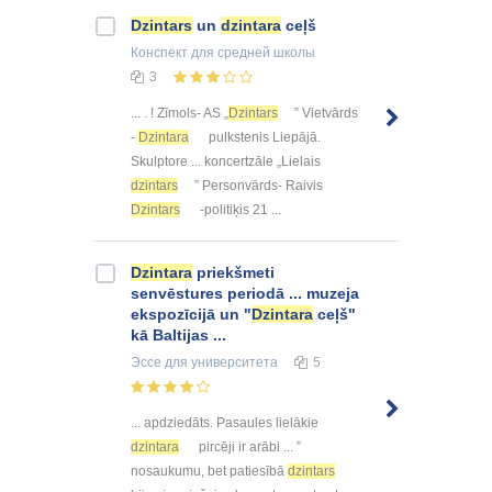
Dzintars
un
dzintara
ceļš
Конспект
для средней школы
3
... . ! Zīmols- AS „
Dzintars
” Vietvārds
-
Dzintara
pulkstenis Liepājā.
Skulptore ... koncertzāle „Lielais
dzintars
” Personvārds- Raivis
Dzintars
-politiķis 21 ...
Dzintara
priekšmeti
senvēstures periodā ... muzeja
ekspozīcijā un "
Dzintara
ceļš"
kā Baltijas ...
Эссе
для университета
5
... apdziedāts. Pasaules lielākie
dzintara
pircēji ir arābi ... ”
nosaukumu, bet patiesībā
dzintars