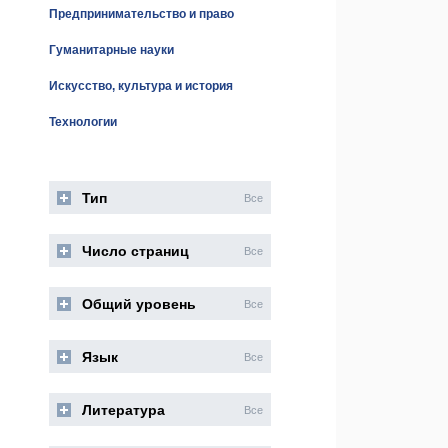
Предпринимательство и право
Гуманитарные науки
Искусство, культура и история
Технологии
Тип
Все
Число страниц
Все
Общий уровень
Все
Язык
Все
Литература
Все