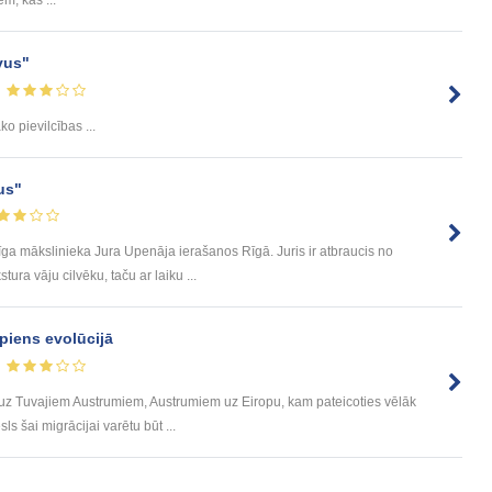
us"
ko pievilcības ...
us"
ga mākslinieka Jura Upenāja ierašanos Rīgā. Juris ir atbraucis no
tura vāju cilvēku, taču ar laiku ...
piens evolūcijā
s uz Tuvajiem Austrumiem, Austrumiem uz Eiropu, kam pateicoties vēlāk
ls šai migrācijai varētu būt ...