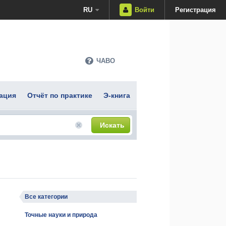
RU
Войти
Регистрация
ЧАВО
ация
Отчёт по практике
Э-книга
Искать
Все категории
Точные науки и природа