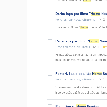
Darba lapa par filmu "
Homo
Nov
Конспект
для средней школы
2
... tas veido filmas “
Homo
novus” lielā
Recenzija par filmu "
Homo
Nov
Эссе
для средней школы
1
Filmas sižets sākas ar jauna un nabadzī
laukiem, un viņu var aprakstīt kā pēc raks
Faktori, kas piedalījās
Homo
Sa
Конспект
для средней школы
1
5. Priekšteči uzsāk ceļošanu no Āfrika
ir veidojušās dažādas civilizācijas. Iemes
Evolution of
Homo
Erectus