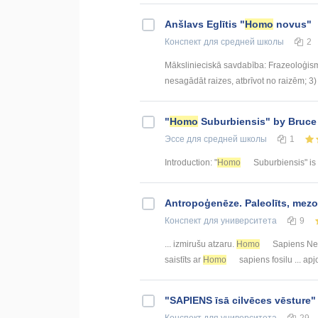
Anšlavs Eglītis "
Homo
novus"
Конспект
для средней школы
2
Mākslinieciskā savdabība: Frazeoloģismi:
nesagādāt raizes, atbrīvot no raizēm; 3)
"
Homo
Suburbiensis" by Bruc
Эссе
для средней школы
1
Introduction: "
Homo
Suburbiensis" is a
Antropoģenēze. Paleolīts, mezo
Конспект
для университета
9
... izmirušu atzaru.
Homo
Sapiens Ne 
saistīts ar
Homo
sapiens fosilu ... ap
"SAPIENS īsā cilvēces vēsture" 
Конспект
для университета
29