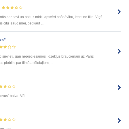
 par sevi un pat uz mirkli apsvērt pašnāvību, lecot no tilta. Viņš
jis citu izaugsmei, bet kaut ...
us"
 sievieti, gan nepieciešamos līdzekļus braucienam uz Parīzi.
 piebilst par filmā attēlotajiem, ...
ovus” balva. Vēl ...
em, kas ...