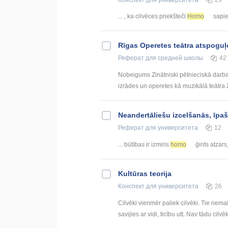
... , ka cilvēces priekšteči
Homo
sapie
Rīgas Operetes teātra atspoguļ
Реферат
для средней школы
42
Nobeigums Zinātniski pētnieciskā darba i
izrādes un operetes kā muzikālā teātra ža
Neandertāliešu izcelšanās, īpašī
Реферат
для университета
12
... būtības ir izmiris
homo
ģints atzars,
Kultūras teorija
Конспект
для университета
26
Cilvēki vienmēr paliek cilvēki. Tie nemainā
savijies ar vidi, ticību utt. Nav tādu cilvēk