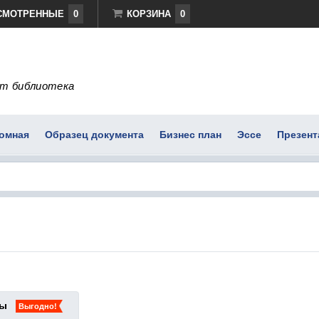
СМОТРЕННЫЕ
0
КОРЗИНА
0
т библиотека
омная
Образец документа
Бизнес план
Эссе
Презент
ты
Выгодно!