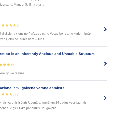
zeršanu. Manuprāt, filma bija ...
divi vilcienu viens no Parīzes otrs no Vecgulbenes, no kuriem iznāk
ēns, otru no jauniešiem – Juris ...
inction Is an Inherently Anxious and Unstable Structure
uality, we realize ...
okazionālismi, galvenā varoņa apraksts
ais varonis ir Juris Upenājs, apmēram 24 gadus vecs jaunais
nes. Viņš ir tikko pabeidzis Daugavpils ...