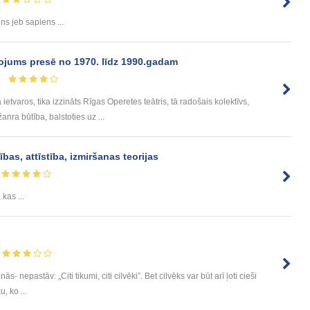
ns jeb sapiens ...
ojums presē no 1970. līdz 1990.gadam
etvaros, tika izzināts Rīgas Operetes teātris, tā radošais kolektīvs,
nra būtība, balstoties uz ...
bas, attīstība, izmiršanas teorijas
 kas ...
s- nepastāv: „Citi tikumi, citi cilvēki”. Bet cilvēks var būt arī ļoti cieši
u, ko ...