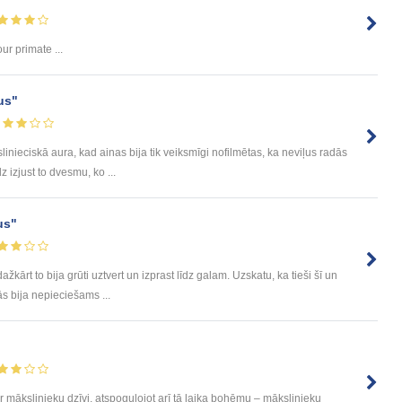
ur primate ...
us"
linieciskā aura, kad ainas bija tik veiksmīgi nofilmētas, ka neviļus radās
izjust to dvesmu, ko ...
us"
dažkārt to bija grūti uztvert un izprast līdz galam. Uzskatu, ka tieši šī un
ās bija nepieciešams ...
ar mākslinieku dzīvi, atspoguļojot arī tā laika bohēmu – mākslinieku