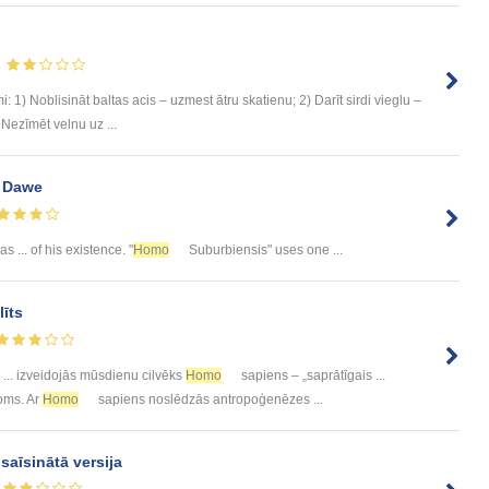
 1) Noblisināt baltas acis – uzmest ātru skatienu; 2) Darīt sirdi vieglu –
 Nezīmēt velnu uz ...
e Dawe
s ... of his existence. "
Homo
Suburbiensis" uses one ...
līts
... izveidojās mūsdienu cilvēks
Homo
sapiens – „saprātīgais ...
joms. Ar
Homo
sapiens noslēdzās antropoģenēzes ...
saīsinātā versija