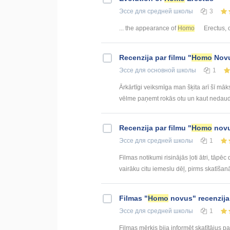
Эссе
для средней школы
3
... the appearance of
Homo
Erectus, o
Recenzija par filmu "
Homo
Nov
Эссе
для основной школы
1
Ārkārtīgi veiksmīga man šķita arī šī māks
vēlme paņemt rokās otu un kaut nedaudz 
Recenzija par filmu "
Homo
nov
Эссе
для средней школы
1
Filmas notikumi risinājās ļoti ātri, tāpēc 
vairāku citu iemeslu dēļ, pirms skatīšan
Filmas "
Homo
novus" recenzija
Эссе
для средней школы
1
Filmas mērķis bija informēt skatītājus p