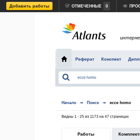
Добавить работы
ОТМЕЧЕННЫЕ
0
ПРО
интерне
Реферат
Конспект
Дипл
Начало
Поиск
ecce homo
Видны 1 - 25 из 1173 на 47 страницах
Работы
Комплек