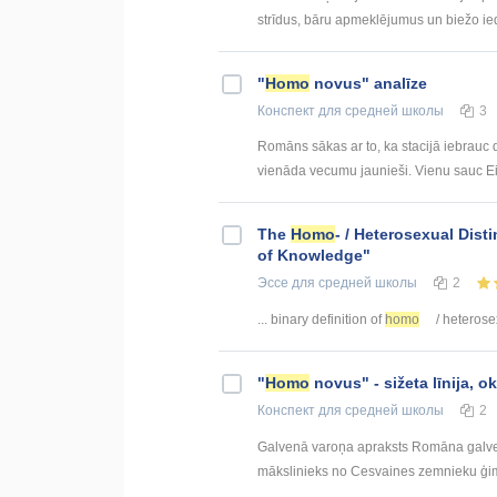
strīdus, bāru apmeklējumus un biežo ied
"
Homo
novus" analīze
Конспект
для средней школы
3
Romāns sākas ar to, ka stacijā iebrauc 
vienāda vecumu jaunieši. Vienu sauc Eiž
The
Homo
- / Heterosexual Dist
of Knowledge"
Эссе
для средней школы
2
... binary definition of
homo
/ heterosex
"
Homo
novus" - sižeta līnija, 
Конспект
для средней школы
2
Galvenā varoņa apraksts Romāna galven
mākslinieks no Cesvaines zemnieku ģime