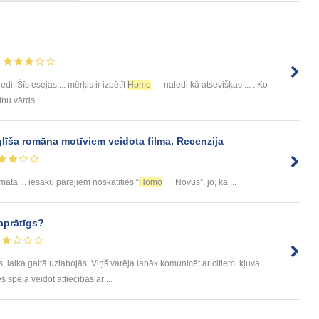
edi. Šīs esejas ... mērķis ir izpētīt
Homo
naledi kā atsevišķas ... . Ko
tīņu vārds ...
līša romāna motīviem veidota filma. Recenzija
āta ... iesaku pārējiem noskātīties “
Homo
Novus”, jo, kā ...
aprātīgs?
s, laika gaitā uzlabojās. Viņš varēja labāk komunicēt ar citiem, kļuva
 spēja veidot attiecības ar ...