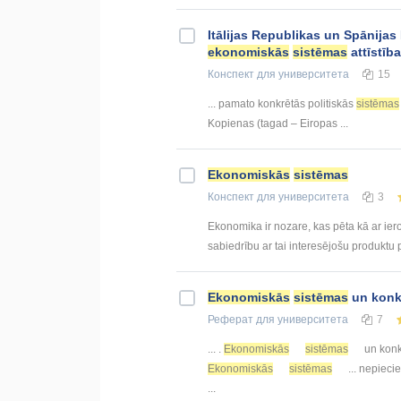
Itālijas Republikas un Spānijas 
ekonomiskās
sistēmas
attīstīb
Конспект
для университета
15
... pamato konkrētās politiskās
sistēmas
Kopienas (tagad – Eiropas ...
Ekonomiskās
sistēmas
Конспект
для университета
3
Ekonomika ir nozare, kas pēta kā ar ier
sabiedrību ar tai interesējošu produktu p
Ekonomiskās
sistēmas
un konk
Реферат
для университета
7
... .
Ekonomiskās
sistēmas
un konk
Ekonomiskās
sistēmas
... nepiec
...