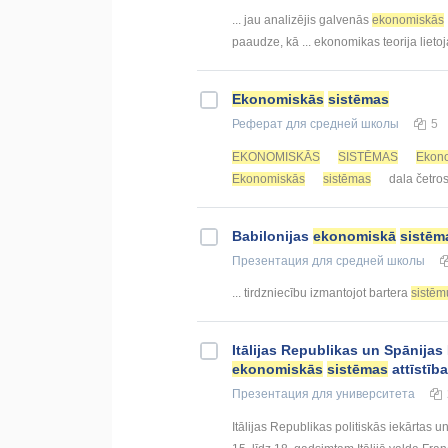
... jau analizējis galvenās
ekonomiskās
paaudze, kā ... ekonomikas teorija lieto
Ekonomiskās
sistēmas
Реферат
для средней школы
5
EKONOMISKĀS
SISTĒMAS
Ekon
Ekonomiskās
sistēmas
dala četros
Babilonijas
ekonomiskā
sistēm
Презентация
для средней школы
... tirdzniecību izmantojot bartera
sistēm
Itālijas Republikas un Spānijas 
ekonomiskās
sistēmas
attīstīb
Презентация
для университета
Itālijas Republikas politiskās iekārtas 