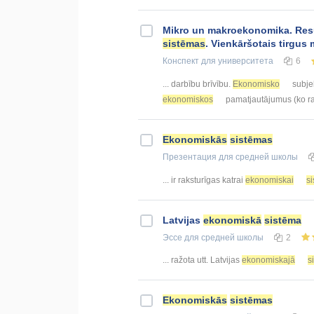
Mikro un makroekonomika. Resu
sistēmas
. Vienkāršotais tirgus
Конспект
для университета
6
... darbību brīvību.
Ekonomisko
subje
ekonomiskos
pamatjautājumus (ko ra
Ekonomiskās
sistēmas
Презентация
для средней школы
... ir raksturīgas katrai
ekonomiskai
s
Latvijas
ekonomiskā
sistēma
Эссе
для средней школы
2
... ražota utt. Latvijas
ekonomiskajā
s
Ekonomiskās
sistēmas