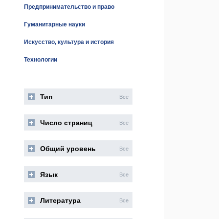
Предпринимательство и право
Гуманитарные науки
Искусство, культура и история
Технологии
Тип
Все
Число страниц
Все
Общий уровень
Все
Язык
Все
Литература
Все