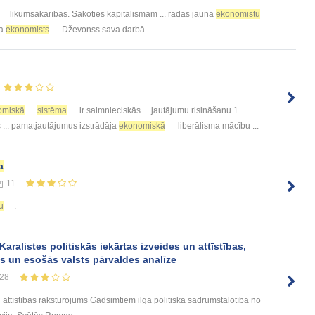
likumsakarības. Sākoties kapitālismam ... radās jauna
ekonomistu
ja
ekonomists
Dževonss sava darbā ...
omiskā
sistēma
ir saimnieciskās ... jautājumu risināšanu.1
 ... pamatjautājumus izstrādāja
ekonomiskā
liberālisma mācību ...
a
11
u
.
Karalistes politiskās iekārtas izveides un attīstības,
as un esošās valsts pārvaldes analīze
28
un attīstības raksturojums Gadsimtiem ilga politiskā sadrumstalotība no