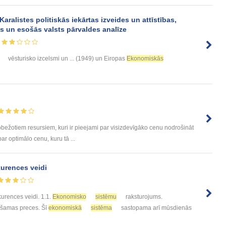
Karalistes politiskās iekārtas izveides un attīstības,
as un esošās valsts pārvaldes analīze
vēsturisko izcelsmi un ... (1949) un Eiropas
Ekonomiskās
obežotiem resursiem, kuri ir pieejami par visizdevīgāko cenu nodrošināt
ar optimālo cenu, kuru tā ...
urences veidi
urences veidi. 1.1.
Ekonomisko
sistēmu
raksturojums.
iešamas preces. Šī
ekonomiskā
sistēma
sastopama arī mūsdienās