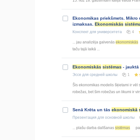
15. līdz 18. gadsimtam Itālijā valda Fran
Ekonomikas priekšmets. Mikro 
izmaksas.
Ekonomiskās
sistēm
Конспект
для университета
4
... jau analizēja galvenās
ekonomiskās
taču tajā laikā ...
Ekonomiskās
sistēmas
- jauktā
Эссе
для средней школы
1
Šis ekonomikas modelis šķietami ir vēl sa
robežas, bet šim robežas un likumi ir vir
Senā Krēta un tās
ekonomiskā
Презентация
для основной школы
... plašu darba dalīšanas
sistēmas
pas