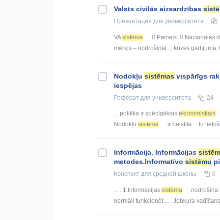
Valsts civilās aizsardzības
sist
Презентация
для университета
VA
sistēma
 Pamats:  Nacionālās dr
mērķis – nodrošināt ... krīzes gadījumā
Nodokļu
sistēmas
vispārīgs rak
iespējas
Реферат
для университета
24
... politika ir spēcīgākais
ekonomiskais
Nodokļu
sistēma
ir balstīta ... to li
Informācija. Informācijas
sistē
metodes.Informatīvo
sistēmu
pi
Конспект
для средней школы
6
... : 1.Informācijas
sistēma
nodrošina i
normāli funkcionēt ... . Jebkura vadīša