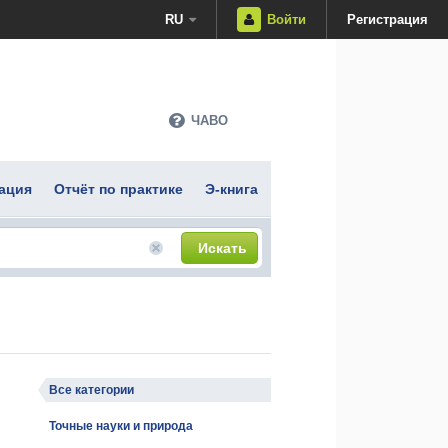
RU
Войти
Регистрация
ЧАВО
ация
Отчёт по практике
Э-книга
Искать
Все категории
Точные науки и природа