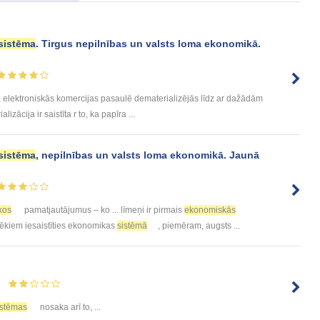
sistēma
. Tirgus nepilnības un valsts loma ekonomikā.
elektroniskās komercijas pasaulē dematerializējās līdz ar dažādām
zācija ir saistīta r to, ka papīra ...
sistēma
, nepilnības un valsts loma ekonomikā. Jaunā
kos
pamatjautājumus – ko ... līmeņi ir pirmais
ekonomiskās
ēkiem iesaistīties ekonomikas
sistēmā
, piemēram, augsts ...
istēmas
nosaka arī to, ...