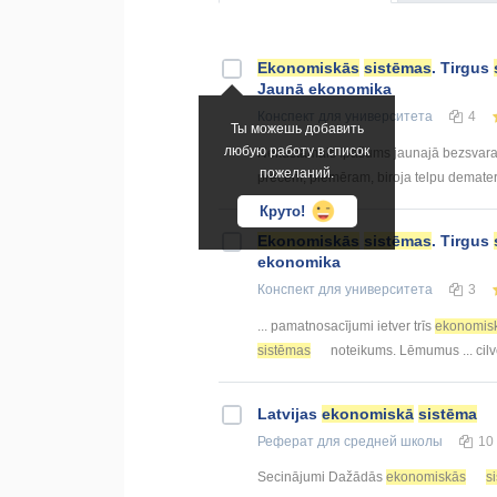
Ekonomiskās
sistēmas
. Tirgus
Jaunā ekonomika
Конспект
для университета
4
Ты можешь добавить
любую работу в список
Nekustamais īpašums jaunajā bezsvara 
пожеланий.
precēm, piemēram, biroja telpu demateriali
Круто!
Ekonomiskās
sistēmas
. Tirgus
ekonomika
Конспект
для университета
3
... pamatnosacījumi ietver trīs
ekonomis
sistēmas
noteikums. Lēmumus ... cilv
Latvijas
ekonomiskā
sistēma
Реферат
для средней школы
10
Secinājumi Dažādās
ekonomiskās
s