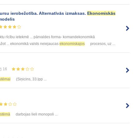
rsu ierobežotība. Alternatīvās izmaksas.
Ekonomiskās
 modelis
ktu rīcību ietekmē ... pārvaldes forma- komandekonomikā
žot ... ekonomikā valsts neiejaucas
ekonomiskajos
procesos, uz ...
16
istēmai
(Siņicins, 33.lpp ...
istēmā
darbojas lieli monopoli ...