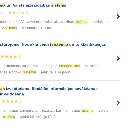
ēma
un Valsts aizsardzības
sistēma
15
ošības ... »  Visaptverošas valsts aizsardzības
sistēmas
ieviešanas
. CA
sistēma
 Pamats:  Civilās ...
sturojums. Nodokļu veidi (
sistēma
) un to klasifikācijas
instruments, ko valdība ... arī regulēt
ekonomiskās
aktivitātes.
etošanas. Nodokļu
sistēmai
jebkurā laikā jābūt ...
mas
izveidošana. Sociālās informācijas savākšanas
lnveidošana
nformācijas saņemšanu ... rezultāti. Lai informācijas
sistēma
varētu
nas
sistēma
glabā informāciju kādā ...