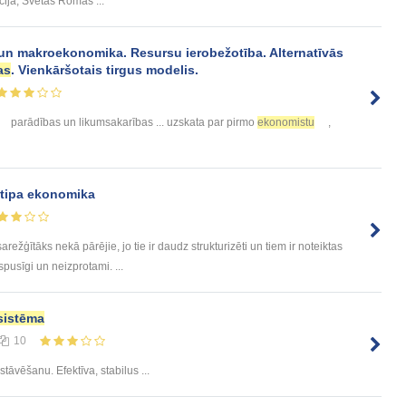
cija, Svētās Romas ...
un makroekonomika. Resursu ierobežotība. Alternatīvās
as
. Vienkāršotais tirgus modelis.
parādības un likumsakarības ... uzskata par pirmo
ekonomistu
,
 tipa ekonomika
režģītāks nekā pārējie, jo tie ir daudz strukturizēti un tiem ir noteiktas
spusīgi un neizprotami. ...
sistēma
10
tāvēšanu. Efektīva, stabilus ...