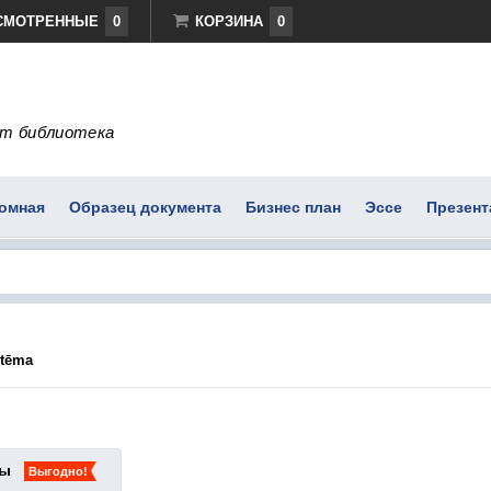
СМОТРЕННЫЕ
0
КОРЗИНА
0
т библиотека
омная
Образец документа
Бизнес план
Эссе
Презент
stēma
ты
Выгодно!