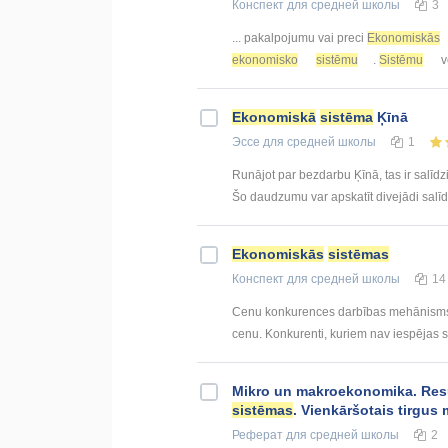
Конспект
для средней школы
3
... pakalpojumu vai preci
Ekonomiskās
ekonomisko
sistēmu
.
Sistēmu
v
Ekonomiskā
sistēma
Ķīnā
Эссе
для средней школы
1
Runājot par bezdarbu Ķīnā, tas ir salīdzi
Šo daudzumu var apskatīt divejādi salīdzi
Ekonomiskās
sistēmas
Конспект
для средней школы
14
Cenu konkurences darbības mehānisms: 
cenu. Konkurenti, kuriem nav iespējas s
Mikro un makroekonomika. Resu
sistēmas
. Vienkāršotais tirgus 
Реферат
для средней школы
2