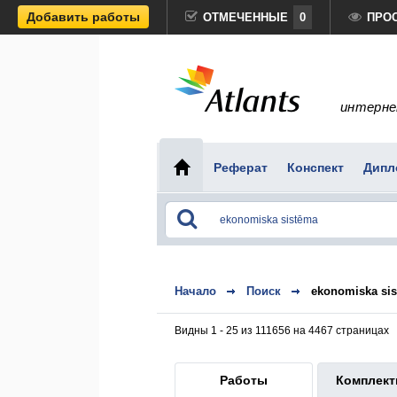
Добавить работы
ОТМЕЧЕННЫЕ
0
ПРО
интерне
Реферат
Конспект
Дипл
Начало
Поиск
ekonomiska si
Видны 1 - 25 из 111656 на 4467 страницах
Работы
Комплек