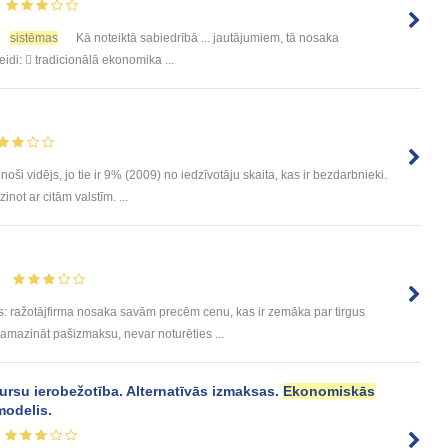
sistēmas
Kā noteiktā sabiedrībā ... jautājumiem, tā nosaka
eidi:  tradicionālā ekonomika ...
noši vidējs, jo tie ir 9% (2009) no iedzīvotāju skaita, kas ir bezdarbnieki.
not ar citām valstīm. ...
ražotājfirma nosaka savām precēm cenu, kas ir zemāka par tirgus
amazināt pašizmaksu, nevar noturēties ...
rsu ierobežotība. Alternatīvās izmaksas.
Ekonomiskās
modelis.