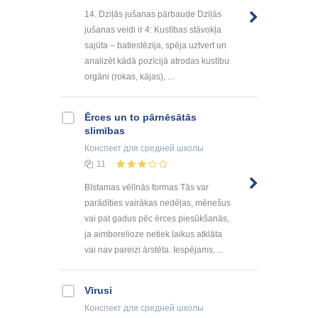
14. Dziļās jušanas pārbaude Dziļās
jušanas veidi ir 4: Kustības stāvokļa
sajūta – batiestēzija, spēja uztvert un
analizēt kādā pozīcijā atrodas kustību
orgāni (rokas, kājas), ...
Ērces un to pārnēsātās
slimības
Конспект
для средней школы
11
Bīstamas vēlīnās formas Tās var
parādīties vairākas nedēļas, mēnešus
vai pat gadus pēc ērces piesūkšanās,
ja aimborelioze netiek laikus atklāta
vai nav pareizi ārstēta. Iespējams, ...
Vīrusi
Конспект
для средней школы