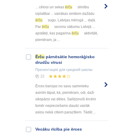
... cēloņi un sekas
ērču
slimību
izplatībai ... vairākas simtiem dažādu
ērču
sugu. Latvijas mērogā ... daļā.
Par
ērču
sezonu sākumu Latvijā ...
apstākļi, kas pagarina
ērču
aktivitāti,
piemēram, ja ...
Ērču
pārnēsātie hemorāģisko
drudžu vīrusi
Презентация
для средней школы
22
Ērces barojas no savu saimnieku
asinīm tāpat, kā, piemēram, odi, daži
sikspārņi vai dēles. Salīdzinoši ērcēm
tomēr nepieciešams daudz vairāk
asiņu nekā citiem parazītiem. Tādēļ ...
Vecāku rīcība pie ērces