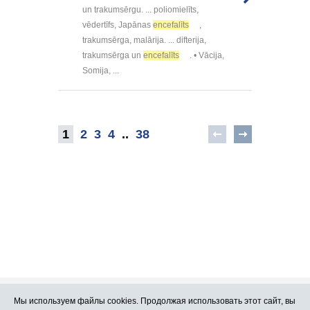
un trakumsērgu. ... poliomielīts,
vēdertīfs, Japānas
encefalīts
,
trakumsērga, malārija. ... difterija,
trakumsērga un
encefalīts
. • Vācija,
Somija, ...
1
2
3
4
..
38
Мы используем файлы cookies. Продолжая использовать этот сайт, вы
Про Atlants.lv
Реклама