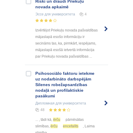
Riski un draudi Priekuļu
novada apkaimē
Эссе
для университета
4
Izvērtējot Priekuļu novada pašvaldības
mājaslapā esošo informāciju ir
secināms tas, ka, pirmkārt, iespējams,
mājaslapā esošā ietvertā informācija
par Priekuļu novada pašvaldības ...
Psihosociālo faktoru ietekme
uz nodarbināto darbspējām
Silenes robežapsardzības
nodaļā un profilaktiskie
pasākumi
Дипломная
для университета
48
... , tādi kā,
ērču
pārnēsātas
slimības,
ērču
encefalīts
, Laima
slimība ...