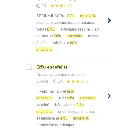
23
SECINĀJUMI Pret
ērču
encefalītu
iespējams vakcinēties ... krūmainas
vietas
Ērču
aktivitātes sezona ... arī
garāka Ja
ērču
encefalīts
netiek
ārstēts, ... inficēta ar
ērču
encefalītu
.
Ērču
encefalīts
Презентация
для основной
школы
14
... vakcinācija pret
ērču
encefalītu
. Pret
ērču
encefalītu
vakcinē ... dzīvesvieta ir
ērču
encefalīta
endēmiskajā teritorijā. ...
saslimstība ar
ērču
encefalītu
(endēmiskās teritorijas ...