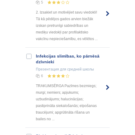
5
2. Izsakiet un motivējiet savu viedokli!
Tā kā pēdējos gados arvien biežāk
izskan pretrunīgi sabiedrības un
mediķu viedokļi par profilaktisko
vakcīnu nepieciešamību, es vēlētos ...
Infekcijas slimības, ko pārnēsā
dzīvnieki
Презентация
для средней школы
6
TRAKUMSĒRGA Pazīmes bezmiegs;
murgi; nemiers; apjukums;
uzbudinājums; halucinācijas;
pastiprināta siekalošanās; elpošanas
traucējumi; apgrūtināta rīšana un
bailes no ...