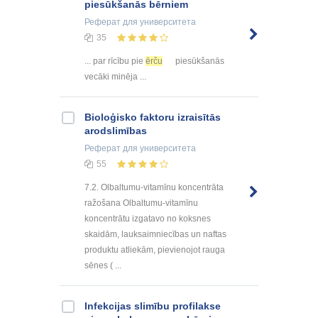
piesūkšanās bērniem
Реферат
для университета
35
... par rīcību pie
ērču
piesūkšanās
vecāki minēja ...
Bioloģisko faktoru izraisītās
arodslimības
Реферат
для университета
55
7.2. Olbaltumu-vitamīnu koncentrāta
ražošana Olbaltumu-vitamīnu
koncentrātu izgatavo no koksnes
skaidām, lauksaimniecības un naftas
produktu atliekām, pievienojot rauga
sēnes ( ...
Infekcijas slimību profilakse