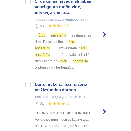
Sirds un asinsvadu slimības,
veselīga un droša vide,
infekciju slimības
Презентация
для университета
53
...
Ērču
encefalīta
saslimšanas
risks Risks saslimt ar
ērču
encefalītu
... dzīvesvieta ir
ērču
encefalīta
endēmiskajā teritorijā ...
dzīvesvieta nav
ērču
encefalīta
endēmiskajā teritorijā). ...
Darba risku samazināšana
mežizstrādes darbos
Дипломная
для университета
91
SECINĀJUMI UN PRIEKŠLIKUMI 1.
Veiktie pētījumi liecina, ka izvirzītā
hipotēze ir pierādīta: „Mežistrādē