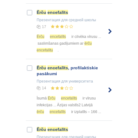
Ērču
encefalīts
Презентация
для средней школы
17
Ērču
encefalīts
ir cilvēka vīrusu ...
saslimšanas gadījumiem ar
ērču
encefalītu
.
Ērču
encefalīts
, profilaktiskie
pasākumi
Презентация
для университета
14
Īsumā
Ērču
encefalīts
ir vīrusu
infekcijas ... Āzijas valstīs2 Latvijā
ērču
encefalīts
ir izplatīts – 166 ...
Ērču
encefalīts
Презентация
для средней школы