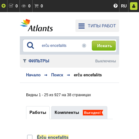
0
0
0
RU
ТИПЫ РАБОТ
Искать
ФИЛЬТРЫ
Выключены
Начало
Поиск
erču encefalits
Видны 1 - 25 из 927 на 38 страницах
Работы
Комплекты
Выгодно!
Ērču
encefalīts