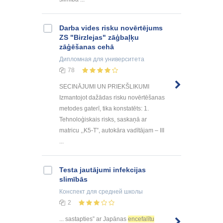
Darba vides risku novērtējums
ZS "Birzlejas" zāģbaļķu
zāģēšanas cehā
Дипломная
для университета
78
SECINĀJUMI UN PRIEKŠLIKUMI
Izmantojot dažādas risku novērtēšanas
metodes gaterī, tika konstatēts: 1.
Tehnoloģiskais risks, saskaņā ar
matricu ,,K5-T”, autokāra vadītājam – III
...
Testa jautājumi infekcijas
slimībās
Конспект
для средней школы
2
... sastapties” ar Japānas
encefalītu