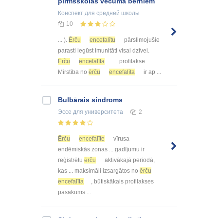
pirmsskolas vecuma bērniem
Конспект
для средней школы
10
... ).
Ērču
encefalītu
pārslimojušie
parasti iegūst imunitāti visai dzīvei.
Ērču
encefalīta
... profilakse.
Mirstība no
ērču
encefalīta
ir ap ...
Bulbārais sindroms
Эссе
для университета
2
Ērču
encefalīte
vīrusa
endēmiskās zonas ... gadījumu ir
reģistrētu
ērču
aktivākajā periodā,
kas ... maksimāli izsargātos no
ērču
encefalīta
, būtiskākais profilakses
pasākums ...