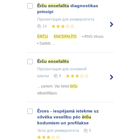
Ērču
encefalīta
diagnostikas
principi
Презентация
для университета
14
ĒRČU
ENCEFALĪTS
• RNS vīruss
• Salikts ...
Ērču
encefalīts
Презентация
для основной
школы
9
... zariem. Var lietot
ērču
atbaidītājus.
Ērces - iespējamā ietekme uz
cilvēka veselību pēc
ērču
kodumiem un profilakse
Эссе
для университета
5