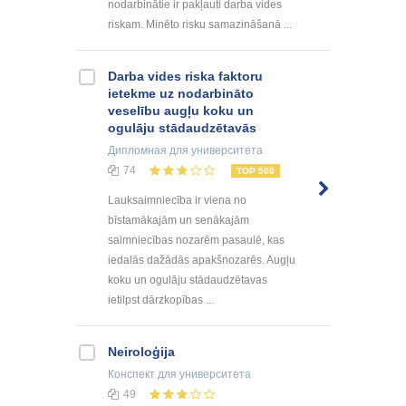
nodarbinātie ir pakļauti darba vides
riskam. Minēto risku samazināšanā ...
Darba vides riska faktoru
ietekme uz nodarbināto
veselību augļu koku un
ogulāju stādaudzētavās
Дипломная
для университета
74
TOP 500
Lauksaimniecība ir viena no
bīstamākajām un senākajām
saimniecības nozarēm pasaulē, kas
iedalās dažādās apakšnozarēs. Augļu
koku un ogulāju stādaudzētavas
ietilpst dārzkopības ...
Neiroloģija
Конспект
для университета
49