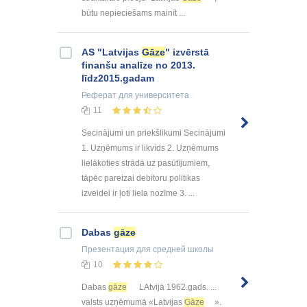
būtu nepieciešams mainīt ...
AS "Latvijas
Gāze
" izvērstā
finanšu analīze no 2013.
līdz2015.gadam
Реферат
для университета
11
Secinājumi un priekšlikumi Secinājumi
1. Uzņēmums ir likvīds 2. Uzņēmums
lielākoties strādā uz pasūtījumiem,
tāpēc pareizai debitoru politikas
izveidei ir ļoti liela nozīme 3. ...
Dabas
gāze
Презентация
для средней школы
10
Dabas
gāze
LAtvijā 1962.gads. ...
valsts uzņēmumā «Latvijas
Gāze
».