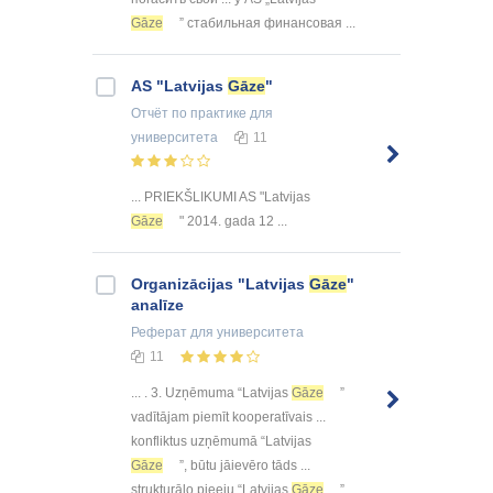
Gāze
” стабильная финансовая ...
AS "Latvijas
Gāze
"
Отчёт по практике
для
университета
11
... PRIEKŠLIKUMI AS "Latvijas
Gāze
" 2014. gada 12 ...
Organizācijas "Latvijas
Gāze
"
analīze
Реферат
для университета
11
... . 3. Uzņēmuma “Latvijas
Gāze
”
vadītājam piemīt kooperatīvais ...
konfliktus uzņēmumā “Latvijas
Gāze
”, būtu jāievēro tāds ...
strukturālo pieeju “Latvijas
Gāze
”,