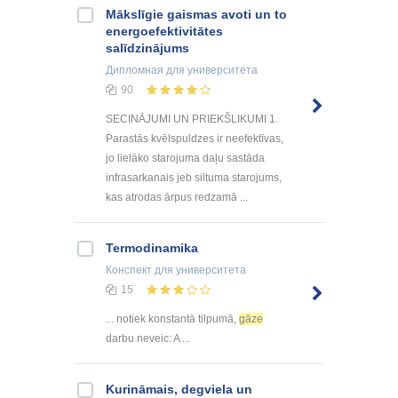
Mākslīgie gaismas avoti un to
energoefektivitātes
salīdzinājums
Дипломная
для университета
90
SECINĀJUMI UN PRIEKŠLIKUMI 1.
Parastās kvēlspuldzes ir neefektīvas,
jo lielāko starojuma daļu sastāda
infrasarkanais jeb siltuma starojums,
kas atrodas ārpus redzamā ...
Termodinamika
Конспект
для университета
15
... notiek konstantā tilpumā,
gāze
darbu neveic: A ...
Kurināmais, degviela un