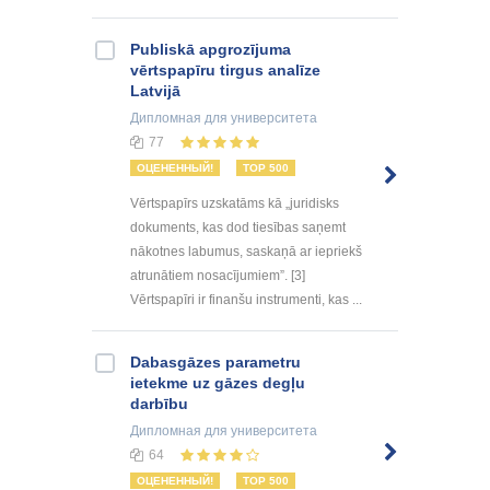
Publiskā apgrozījuma
vērtspapīru tirgus analīze
Latvijā
Дипломная
для университета
77
ОЦЕНЕННЫЙ!
TOP 500
Vērtspapīrs uzskatāms kā „juridisks
dokuments, kas dod tiesības saņemt
nākotnes labumus, saskaņā ar iepriekš
atrunātiem nosacījumiem”. [3]
Vērtspapīri ir finanšu instrumenti, kas ...
Dabasgāzes parametru
ietekme uz gāzes degļu
darbību
Дипломная
для университета
64
ОЦЕНЕННЫЙ!
TOP 500