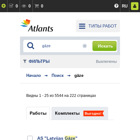
0
0
0
RU
ТИПЫ РАБОТ
Искать
ФИЛЬТРЫ
Выключены
Начало
Поиск
gāze
Видны 1 - 25 из 5544 на 222 страницах
Работы
Комплекты
Выгодно!
AS "Latvijas
Gāze
"