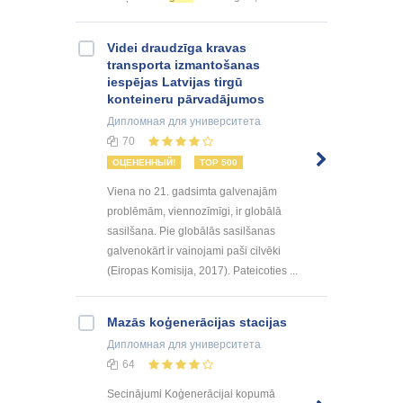
Videi draudzīga kravas
transporta izmantošanas
iespējas Latvijas tirgū
konteineru pārvadājumos
Дипломная
для университета
70
ОЦЕНЕННЫЙ!
TOP 500
Viena no 21. gadsimta galvenajām
problēmām, viennozīmīgi, ir globālā
sasilšana. Pie globālās sasilšanas
galvenokārt ir vainojami paši cilvēki
(Eiropas Komisija, 2017). Pateicoties ...
Mazās koģenerācijas stacijas
Дипломная
для университета
64
Secinājumi Koģenerācijai kopumā