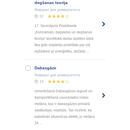
degšanas teorija
Реферат
для университета
32
17. Secinājumi Priekšmeta
„Kurināmais, degvielas un degšanas
teorija” teorētiskā darba izpildes laikā
tika gūts vispārējs priekštats par ļoti
dažādiem ar enerģētiku, dažādu ...
Dabasgāze
Реферат
для университета
18
izmantošanā Dabasgāzes ieguvē un
transportēšanā cauruļvados rodas
metāna, kas ir dabasgāzes primārā
sastāvdaļa, noplūde. Tas nozīmē, ka
palielinās silumnīcas efekts, jo metāns
34 ...