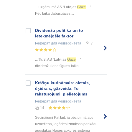
... uzņēmumā AS “Latvijas
Gāze
”.
Pēc laika dabasgāzes ...
Dividenžu politika un to
ietekmējošie faktori
Реферат
для университета
7
... %. 3. AS "Latvijas
Gāze
"
dividenžu ienesīgums laika ...
Krāšņu kurināmais: cietais,
šķidrais, gāzveida. To
raksturojumi, pielietojums
Реферат
для университета
14
Secinājumi Pat tad, ja pēc pirmā acu
uzmetiena, iegādes izmaksas par kādu
augstākas klases apkures sistēmu