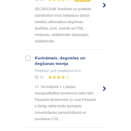
SECINĀJUMI Teorētiski un praktiski
izanalizējot visus bakalaura darbā
minētos alternatīvus degvielas
īpašības, proti, mazutu un FGE,
metanolu, sašķidrināto dabasgāzi,
sašķidrināto ...
Kurināmais, degvielas un
degšanas teorija
Реферат
для университета
31
17. Secinājumi 1. Latvijas
energoattīstības tendences seko līdzi
Pasaules tendencēm, jo visai Pasaulei
ir līdzīgi mērķi fosīlo kurināmo
izmantošanas samazināšanā un
tuvošanai CO2 ...