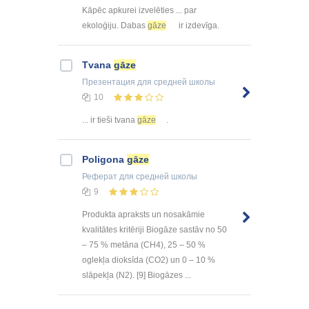
Kāpēc apkurei izvelēties ... par
ekoloģiju. Dabas
gāze
ir izdevīga.
Tvana
gāze
Презентация
для средней школы
10
... ir tieši tvana
gāze
.
Poligona
gāze
Реферат
для средней школы
9
Produkta apraksts un nosakāmie
kvalitātes kritēriji Biogāze sastāv no 50
– 75 % metāna (CH4), 25 – 50 %
oglekļa dioksīda (CO2) un 0 – 10 %
slāpekļa (N2). [9] Biogāzes ...