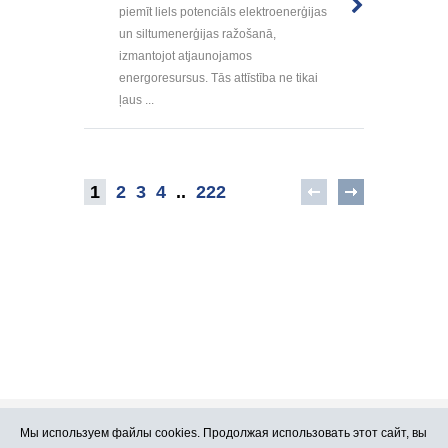
piemīt liels potenciāls elektroenerģijas
un siltumenerģijas ražošanā,
izmantojot atjaunojamos
energoresursus. Tās attīstība ne tikai
ļaus ...
1
2
3
4
..
222
Мы используем файлы cookies. Продолжая использовать этот сайт, вы
Про Atlants.lv
Реклама