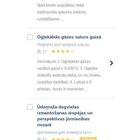
šķiet krietni augstākas nekā
tradicionālu apkures sistēmu
uzstādīšanas ...
Ogļskābās gāzes saturs gaisā
Реферат
для средней школы
17
Secinājumi 1. Ogļskābās gāzes
sastāvs gaisā ir 0,038 %. 2. Oglekļa
dioksīds veidojās dabā, un no cilvēku
izraisītas darbības. 3. Latvijā ir 5
pilsētas , kurās ir izveidotas ...
Ūdeņraža degvielas
izmantošanas iespējas un
perspektīvas jūrniecības
nozarē
Дипломная
для университета
61
TOP 500