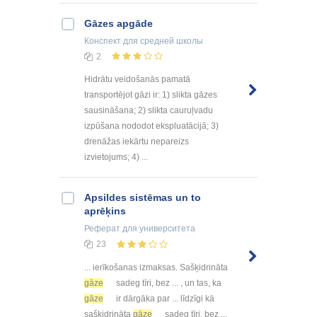
Gāzes apgāde
Конспект
для средней школы
2
Hidrātu veidošanās pamatā
transportējot gāzi ir: 1) slikta gāzes
sausināšana; 2) slikta cauruļvadu
izpūšana nododot ekspluatācijā; 3)
drenāžas iekārtu nepareizs
izvietojums; 4) ...
Apsildes sistēmas un to
aprēķins
Реферат
для университета
23
... ierīkošanas izmaksas. Sašķidrināta
gāze
sadeg tīri, bez ... , un tas, ka
gāze
ir dārgāka par ... līdzīgi kā
sašķidrināta
gāze
sadeg tīri, bez ...