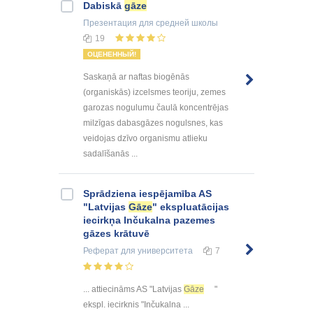
Dabiskā
gāze
Презентация
для средней школы
19
ОЦЕНЕННЫЙ!
Saskaņā ar naftas biogēnās
(organiskās) izcelsmes teoriju, zemes
garozas nogulumu čaulā koncentrējas
milzīgas dabasgāzes nogulsnes, kas
veidojas dzīvo organismu atlieku
sadalīšanās ...
Sprādziena iespējamība AS
"Latvijas
Gāze
" ekspluatācijas
iecirkņa Inčukalna pazemes
gāzes krātuvē
Реферат
для университета
7
... attiecināms AS "Latvijas
Gāze
"
ekspl. iecirknis "Inčukalna ...