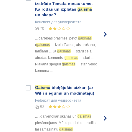
izstrāde Temata nosaukums:
Kā rodas un izplatās
gaisma
un skaņa?
Конспект
для университета
70
... darbības prasmes, pētot
gaismas
(
gaismas
izplatīšanos, atstarošanu,
laušanu ... Ja
gaismas
staru ceļā
atrodas ķermenis,
gaismas
stari ... .
Plakanā spogulī
gaismas
stari veido
ķermeņa ...
Gaismu
bloķējošie aizkari (ar
WiFi slēgumu un modinātāju)
Реферат
для университета
53
... , galvenokārt skaņas un
gaismas
piesārņojums. Mūsu produkts ... radīts,
lai samazinātu
gaismas