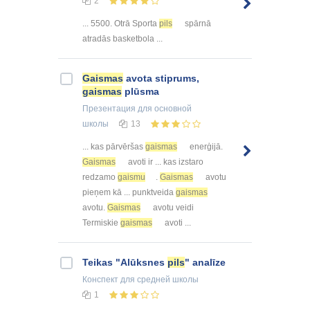
2
... 5500. Otrā Sporta
pils
spārnā
atradās basketbola ...
Gaismas
avota stiprums,
gaismas
plūsma
Презентация
для основной
школы
13
... kas pārvēršas
gaismas
enerģijā.
Gaismas
avoti ir ... kas izstaro
redzamo
gaismu
.
Gaismas
avotu
pieņem kā ... punktveida
gaismas
avotu.
Gaismas
avotu veidi
Termiskie
gaismas
avoti ...
Teikas "Alūksnes
pils
" analīze
Конспект
для средней школы
1