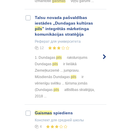
izmantotie
gaismas
viļņu garumi ...
Talsu novada pašvaldības
iestādes „Dundagas kultūras
pils
” integrētās mārketinga
komunikācijas stratēģija
Реферат
для университета
12
1. Dundagas
pils
raksturojums
Dundagas
pils
ir lielākā
Ziemeļkurzemē ... jumpravu.
Mūsdienās Dundagas
pils
ir
vērienīgu svētku ... tūrisma jomās
(Dundagas
pils
attīstības stratēģija,
2018 ...
Gaismas
spiediens
Конспект
для средней школы
4