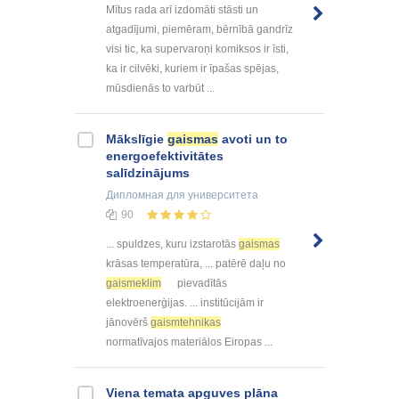
Mītus rada arī izdomāti stāsti un
atgadījumi, piemēram, bērnībā gandrīz
visi tic, ka supervaroņi komiksos ir īsti,
ka ir cilvēki, kuriem ir īpašas spējas,
mūsdienās to varbūt ...
Mākslīgie
gaismas
avoti un to
energoefektivitātes
salīdzinājums
Дипломная
для университета
90
... spuldzes, kuru izstarotās
gaismas
krāsas temperatūra, ... patērē daļu no
gaismeklim
pievadītās
elektroenerģijas. ... institūcijām ir
jānovērš
gaismtehnikas
normatīvajos materiālos Eiropas ...
Viena temata apguves plāna