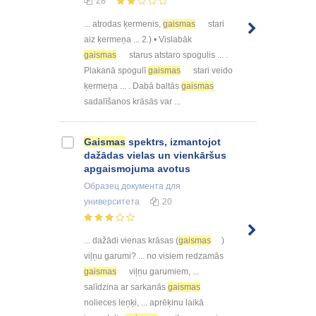
28
... atrodas ķermenis,
gaismas
stari
aiz ķermeņa ... 2.) • Vislabāk
gaismas
starus atstaro spogulis ... .
Plakanā spogulī
gaismas
stari veido
ķermeņa ... . Dabā baltās
gaismas
sadalīšanos krāsās var ...
Gaismas
spektrs, izmantojot
dažādas vielas un vienkāršus
apgaismojuma avotus
Образец документа
для
университета
20
... dažādi vienas krāsas (
gaismas
)
viļņu garumi? ... no visiem redzamās
gaismas
viļņu garumiem, ...
salīdzina ar sarkanās
gaismas
nolieces leņķi, ... aprēķinu laikā