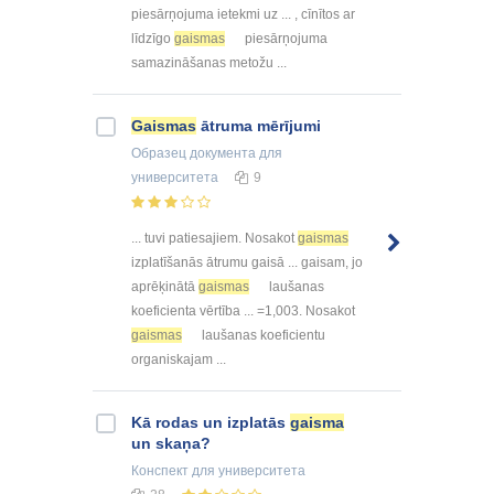
piesārņojuma ietekmi uz ... , cīnītos ar
līdzīgo
gaismas
piesārņojuma
samazināšanas metožu ...
Gaismas
ātruma mērījumi
Образец документа
для
университета
9
... tuvi patiesajiem. Nosakot
gaismas
izplatīšanās ātrumu gaisā ... gaisam, jo
aprēķinātā
gaismas
laušanas
koeficienta vērtība ... =1,003. Nosakot
gaismas
laušanas koeficientu
organiskajam ...
Kā rodas un izplatās
gaisma
un skaņa?
Конспект
для университета