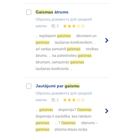
Gaismas
ātrums
Образец документа
для средней
школы
3
... iegūtajiem
gaismas
ātrumiem un
gaismas
laušanas koeficientiem ...
arī varēja pamainīt
gaismas
virzības
ātrumu. ... ka palielinoties
gaismas
ātrumam, samazinās
gaismas
laušanas koeficients ...
Jautājumi par
gaismu
Образец документа
для средней
школы
2
...
gaismas
dispersiju?
Gaismas
dispersija ir parādība, kas raksturo
gaismas
... ?
Gaismas
stiprums –
gaismas
plūsma telpas leņķa