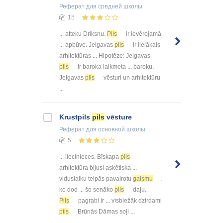
Реферат
для средней школы
15
... atteku Driksnu.
Pils
ir ievērojamā
... apbūve. Jelgavas
pils
ir lielākais
arhitektūras ... Hipotēze: Jelgavas
pils
ir baroka laikmeta ... baroku,
Jelgavas
pils
vēsturi un arhitektūru
...
Krustpils
pils
vēsture
Реферат
для основной школы
5
... liecinieces. Bīskapa
pils
arhitektūra bijusi askētiska ...
viduslaiku telpās pavairotu
gaismu
,
ko dod ... šo senāko
pils
daļu.
Pils
pagrabi ir ... visbiežāk dzirdami
pils
Brūnās Dāmas soļi ...