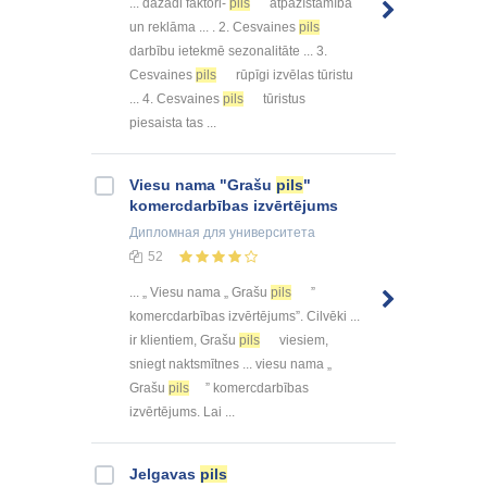
... dažādi faktori-
pils
atpazīstamība
un reklāma ... . 2. Cesvaines
pils
darbību ietekmē sezonalitāte ... 3.
Cesvaines
pils
rūpīgi izvēlas tūristu
... 4. Cesvaines
pils
tūristus
piesaista tas ...
Viesu nama "Grašu
pils
"
komercdarbības izvērtējums
Дипломная
для университета
52
... „ Viesu nama „ Grašu
pils
”
komercdarbības izvērtējums”. Cilvēki ...
ir klientiem, Grašu
pils
viesiem,
sniegt naktsmītnes ... viesu nama „
Grašu
pils
” komercdarbības
izvērtējums. Lai ...
Jelgavas
pils