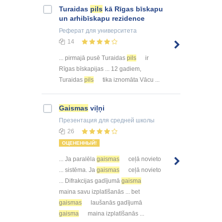
Turaidas
pils
kā Rīgas bīskapu
un arhibīskapu rezidence
Реферат
для университета
14
... pirmajā pusē Turaidas
pils
ir
Rīgas bīskapijas ... 12 gadiem,
Turaidas
pils
tika iznomāta Vācu ...
Gaismas
viļņi
Презентация
для средней школы
26
ОЦЕНЕННЫЙ!
... Ja paralēla
gaismas
ceļā novieto
... sistēma. Ja
gaismas
ceļā novieto
... Difrakcijas gadījumā
gaisma
maina savu izplatīšanās ... bet
gaismas
laušanās gadījumā
gaisma
maina izplatīšanās ...