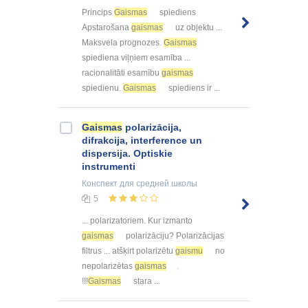
Princips
Gaismas
spiediens
Apstarošana
gaismas
uz objektu ...
Maksvela prognozes.
Gaismas
spiediena viļņiem esamība ...
racionalitāti esamību
gaismas
spiedienu.
Gaismas
spiediens ir ...
Gaismas
polarizācija,
difrakcija, interference un
dispersija. Optiskie
instrumenti
Конспект
для средней школы
5
... polarizatoriem. Kur izmanto
gaismas
polarizāciju? Polarizācijas
filtrus ... atšķirt polarizētu
gaismu
no
nepolarizētas
gaismas
.
!!!
Gaismas
stara ...