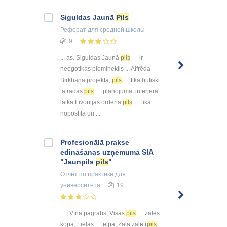
Siguldas Jaunā
Pils
Реферат
для средней школы
9
... as. Siguldas Jaunā
pils
ir
neogotikas piemineklis ... Alfrēda
Birkhāna projekta,
pils
tika būtiski ...
tā radās
pils
plānojumā, interjera ...
laikā Livonijas ordeņa
pils
tika
nopostīta un ...
Profesionālā prakse
ēdināšanas uzņēmumā SIA
"Jaunpils
pils
"
Отчёт по практике
для
университета
19
... ; Vīna pagrabs; Visas
pils
zāles
kopā; Lielās ... telpa; Zaļā zāle (
pils