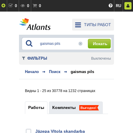
0
0
0
RU
ТИПЫ РАБОТ
Искать
ФИЛЬТРЫ
Выключены
Начало
Поиск
gaismas pils
Видны 1 - 25 из 30778 на 1232 страницах
Работы
Комплекты
Выгодно!
Jāzepa Vītola skaņdarba