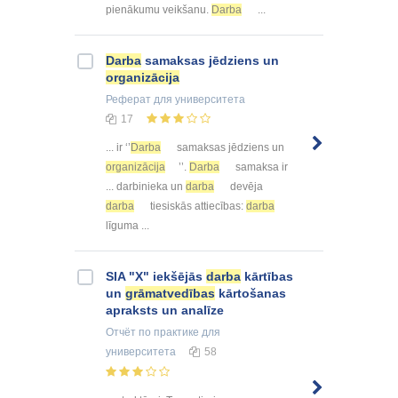
pienākumu veikšanu.
Darba
...
Darba
samaksas jēdziens un
organizācija
Реферат
для университета
17
... ir ‘’
Darba
samaksas jēdziens un
organizācija
’’.
Darba
samaksa ir
... darbinieka un
darba
devēja
darba
tiesiskās attiecības:
darba
līguma ...
SIA "X" iekšējās
darba
kārtības
un
grāmatvedības
kārtošanas
apraksts un analīze
Отчёт по практике
для
университета
58