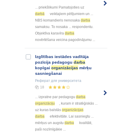
... priekšlikumi Pamatojoties uz
darbā
veiktajiem pētījumiem un ...
NBS komandieris nenosaka
darba
samaksu. To nosaka ... respondentu.
Objektīva karavīra
darba
novērtēšana veicina pagodinājumu ...
Izglītības iestādes vadītāja
pozīcija pedagogu
darba
kopīgai
organizācijas
mērķu
sasniegšanai
Реферат
для университета
18
... izpratne par pedagogu
darba
organizāciju
, kuram ir stratēģiskās ...
uz kuras balstās
organizācijas
darba
efektivitāte. Lai sasniegtu ...
mērķus un augstu
darba
kvalitāti,
paši nozīmīgākie ...