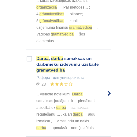
... kuras izveidojušās uzskaites
organizācijā
. Par metodes ... ;
4.
grāmatvedības
bilance;
5.
grāmatvedības
konti; ...
uzņēmuma finansu
grāmatvedību
.
Vadības
grāmatvedība
šos
elementus ...
Darba
,
darba
samaksas un
darbinieku izdevumu uzskaite
grāmatvedībā
Реферат
для университета
23
... vienotie noteikumi.
Darba
samaksas jautājums ir ... pienākumi
attiecībā uz
darba
samaksas
regulēšanu. ... , kā arī
darba
algu
izmaksa „ ... virsstundu un nakts
darba
apmaksā – nereģistrētais ...