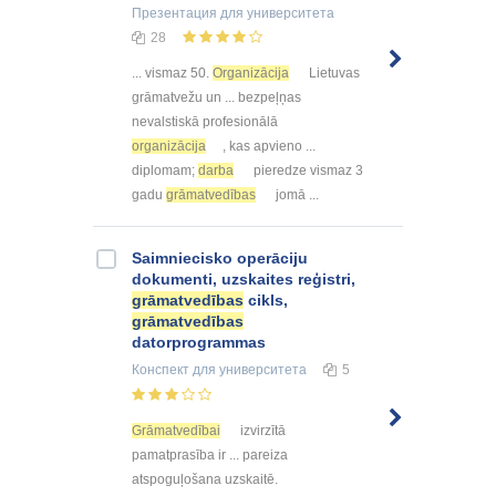
Презентация
для университета
28
... vismaz 50.
Organizācija
Lietuvas
grāmatvežu un ... bezpeļņas
nevalstiskā profesionālā
organizācija
, kas apvieno ...
diplomam;
darba
pieredze vismaz 3
gadu
grāmatvedības
jomā ...
Saimniecisko operāciju
dokumenti, uzskaites reģistri,
grāmatvedības
cikls,
grāmatvedības
datorprogrammas
Конспект
для университета
5
Grāmatvedībai
izvirzītā
pamatprasība ir ... pareiza
atspoguļošana uzskaitē.