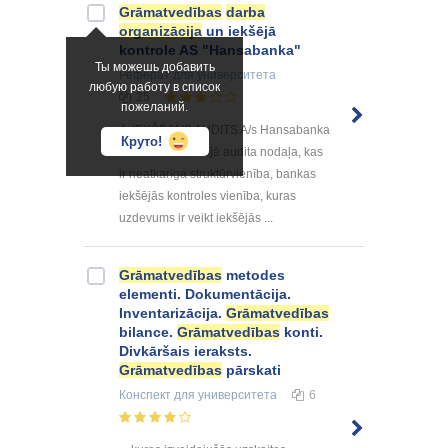
Grāmatvedības
darba
organizācija
un iekšējā
kontrole AS "Hansabanka"
Ты можешь добавить
Реферат
для университета
любую работу в список
25
пожеланий.
4. IEKŠĒJAIS AUDITS A/s Hansabanka
Круто!
ir izveidota iekšējā audita nodaļa, kas
ir neatkarīga struktūrvienība, bankas
iekšējās kontroles vienība, kuras
uzdevums ir veikt iekšējās ...
Grāmatvedības
metodes
elementi. Dokumentācija.
Inventarizācija.
Grāmatvedības
bilance.
Grāmatvedības
konti.
Divkāršais ieraksts.
Grāmatvedības
pārskati
Конспект
для университета
6