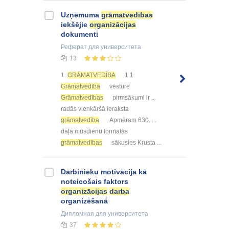
Uzņēmuma
grāmatvedības
iekšējie
organizācijas
dokumenti
Реферат
для университета
13
1.
GRĀMATVEDĪBA
1.1.
Grāmatvedība
vēsturē
Grāmatvedības
pirmsākumi ir ...
radās vienkāršā ieraksta
grāmatvedība
. Apmēram 630. ...
daļa mūsdienu formālās
grāmatvedības
sākusies Krusta ...
Darbinieku motivācija kā
noteicošais faktors
organizācijas
darba
organizēšanā
Дипломная
для университета
37