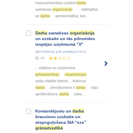
nepieciešamības uzlabot
darba
samaksas
organizāciju
... labklājībai
un
darba
apmierinātībai, kas ...
Darba
samaksas
organizācija
un uzskaite un tās pilnveides
iespējas uzņēmumā "X"
Дипломная
для университета
44
... sistēmu un uzņēmuma
grāmatvedības
organizācijas
spēju efektīvi īstenot ... ikdienas
darba
pienākumiem ir
darba
algu
aprēķināšana,
darba
laika ...
Komandējumu un
darba
braucienu uzskaite un
atspoguļošana SIA “xxx”
grāmatvedībā