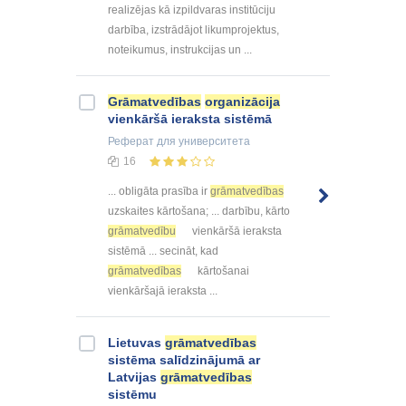
realizējas kā izpildvaras institūciju
darbība, izstrādājot likumprojektus,
noteikumus, instrukcijas un ...
Grāmatvedības
organizācija
vienkāršā ieraksta sistēmā
Реферат
для университета
16
... obligāta prasība ir
grāmatvedības
uzskaites kārtošana; ... darbību, kārto
grāmatvedību
vienkāršā ieraksta
sistēmā ... secināt, kad
grāmatvedības
kārtošanai
vienkāršajā ieraksta ...
Lietuvas
grāmatvedības
sistēma salīdzinājumā ar
Latvijas
grāmatvedības
sistēmu