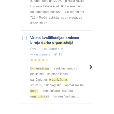
8. Ieņēmumu un izdevumu klasifikācija
Uzskaitē lietotie konti: 611 – Ieņēmumi
no pamatdarbības 659 – Citi ieņēmumi
712 – Preču iepirkšanas un piegādes
izdevumi 721 – ...
Valsts kvalifikācijas prakses
biroja
darba
organizācijā
Отчёт по практике
для
университета
15
Organizācijas
struktūrshēmu (1
pielikums ... kā plānošanas
paņēmienus,
organizācijas
struktūru, psiholoģisko ... apmaksas un
darba
stimulēšanas sistēmu,
organizācijas
kultūru. Vadītāja ...