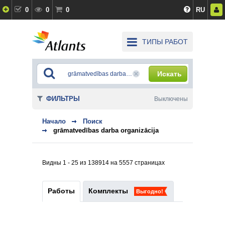
0
0
0
RU
ТИПЫ РАБОТ
Искать
ФИЛЬТРЫ
Выключены
Начало
Поиск
grāmatvedības darba organizācija
Видны 1 - 25 из 138914 на 5557 страницах
Работы
Комплекты
Выгодно!