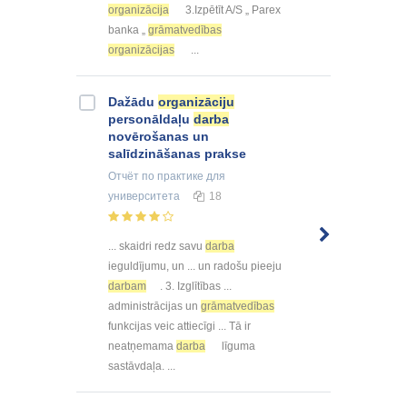
organizācija
3.Izpētīt A/S „ Parex
banka „
grāmatvedības
organizācijas
...
Dažādu
organizāciju
personāldaļu
darba
novērošanas un
salīdzināšanas prakse
Отчёт по практике
для
университета
18
... skaidri redz savu
darba
ieguldījumu, un ... un radošu pieeju
darbam
. 3. Izglītības ...
administrācijas un
grāmatvedības
funkcijas veic attiecīgi ... Tā ir
neatņemama
darba
līguma
sastāvdaļa. ...