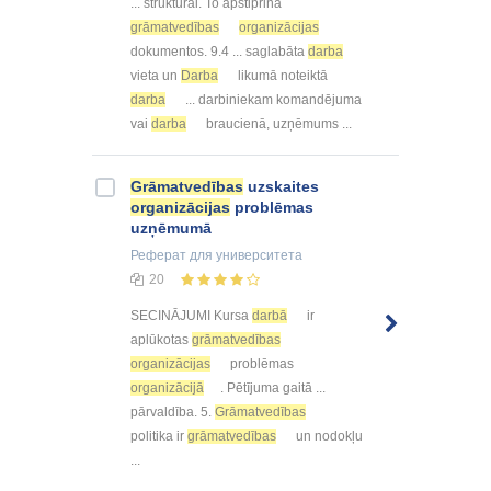
... struktūrai. To apstiprina
grāmatvedības
organizācijas
dokumentos. 9.4 ... saglabāta
darba
vieta un
Darba
likumā noteiktā
darba
... darbiniekam komandējuma
vai
darba
braucienā, uzņēmums ...
Grāmatvedības
uzskaites
organizācijas
problēmas
uzņēmumā
Реферат
для университета
20
SECINĀJUMI Kursa
darbā
ir
aplūkotas
grāmatvedības
organizācijas
problēmas
organizācijā
. Pētījuma gaitā ...
pārvaldība. 5.
Grāmatvedības
politika ir
grāmatvedības
un nodokļu
...