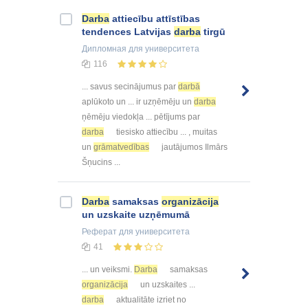
Darba
attiecību attīstības
tendences Latvijas
darba
tirgū
Дипломная
для университета
116
... savus secinājumus par
darbā
aplūkoto un ... ir uzņēmēju un
darba
ņēmēju viedokļa ... pētījums par
darba
tiesisko attiecību ... , muitas
un
grāmatvedības
jautājumos Ilmārs
Šņucins ...
Darba
samaksas
organizācija
un uzskaite uzņēmumā
Реферат
для университета
41
... un veiksmi.
Darba
samaksas
organizācija
un uzskaites ...
darba
aktualitāte izriet no