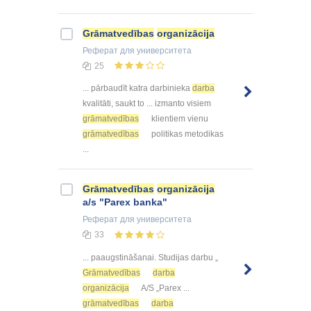
Grāmatvedības
organizācija
Реферат
для университета
25
... pārbaudīt katra darbinieka
darba
kvalitāti, saukt to ... izmanto visiem
grāmatvedības
klientiem vienu
grāmatvedības
politikas metodikas
...
Grāmatvedības
organizācija
a/s "Parex banka"
Реферат
для университета
33
... paaugstināšanai. Studijas darbu „
Grāmatvedības
darba
organizācija
A/S „Parex ...
grāmatvedības
darba