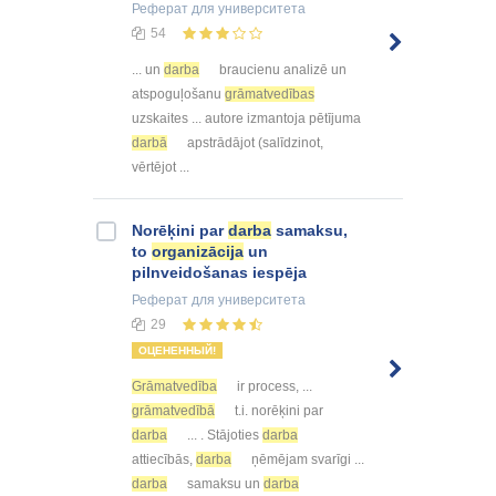
Реферат
для университета
54
... un
darba
braucienu analizē un
atspoguļošanu
grāmatvedības
uzskaites ... autore izmantoja pētījuma
darbā
apstrādājot (salīdzinot,
vērtējot ...
Norēķini par
darba
samaksu,
to
organizācija
un
pilnveidošanas iespēja
Реферат
для университета
29
ОЦЕНЕННЫЙ!
Grāmatvedība
ir process, ...
grāmatvedībā
t.i. norēķini par
darba
... . Stājoties
darba
attiecībās,
darba
ņēmējam svarīgi ...
darba
samaksu un
darba