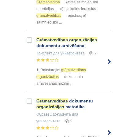
Grāmatvedībā
katras saimnieciskā
operācijas ... ; d) uzskaites ierakstus
grāmatvedības
reģistros; e)
saimniecisko ...
Grāmatvedības
organizācijas
dokumentu arhivēšana
Конспект
для университета
7
1. Raksturojiet
grāmatvedības
organizācijas
dokumentu
arhivēšanas nozīmi ...
Grāmatvedības
dokumentu
organizācijas
metodika
Образец документа
для
университета
9