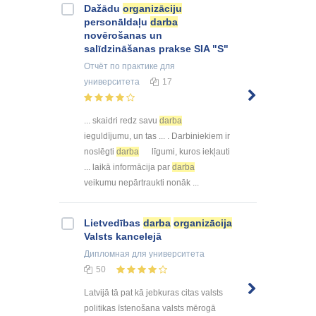
Dažādu
organizāciju
personāldaļu
darba
novērošanas un
salīdzināšanas prakse SIA "S"
Отчёт по практике
для
университета
17
... skaidri redz savu
darba
ieguldījumu, un tas ... . Darbiniekiem ir
noslēgti
darba
līgumi, kuros iekļauti
... laikā informācija par
darba
veikumu nepārtraukti nonāk ...
Lietvedības
darba
organizācija
Valsts kancelejā
Дипломная
для университета
50
Latvijā tā pat kā jebkuras citas valsts
politikas īstenošana valsts mērogā