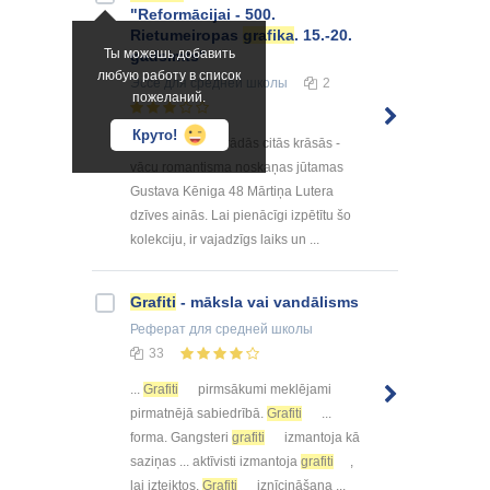
"Reformācijai - 500.
Rietumeiropas
grafika
. 15.-20.
Ты можешь добавить
gadsimts"
любую работу в список
Эссе
для средней школы
2
пожеланий.
Круто!
19. gadsimta parādās citās krāsās -
vācu romantisma noskaņas jūtamas
Gustava Kēniga 48 Mārtiņa Lutera
dzīves ainās. Lai pienācīgi izpētītu šo
kolekciju, ir vajadzīgs laiks un ...
Grafiti
- māksla vai vandālisms
Реферат
для средней школы
33
...
Grafiti
pirmsākumi meklējami
pirmatnējā sabiedrībā.
Grafiti
...
forma. Gangsteri
grafiti
izmantoja kā
saziņas ... aktīvisti izmantoja
grafiti
,
lai izteiktos.
Grafiti
iznīcināšana ...