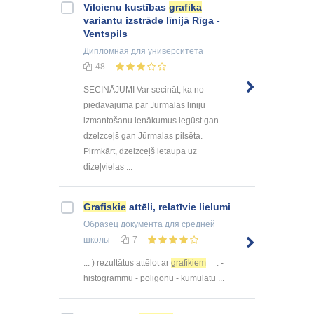
Vilcienu kustības
grafika
variantu izstrāde līnijā Rīga -
Ventspils
Дипломная
для университета
48
SECINĀJUMI Var secināt, ka no
piedāvājuma par Jūrmalas līniju
izmantošanu ienākumus iegūst gan
dzelzceļš gan Jūrmalas pilsēta.
Pirmkārt, dzelzceļš ietaupa uz
dizeļvielas ...
Grafiskie
attēli, relatīvie lielumi
Образец документа
для средней
школы
7
... ) rezultātus attēlot ar
grafikiem
: -
histogrammu - poligonu - kumulātu ...