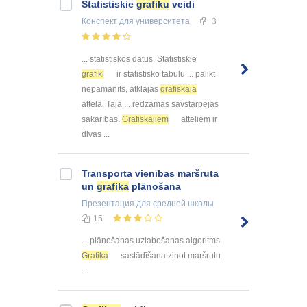
Statistiskie
grafiku
veidi
Конспект
для университета
3
... statistiskos datus. Statistiskie
grafiki
ir statistisko tabulu ... palikt
nepamanīts, atklājas
grafiskajā
attēlā. Tajā ... redzamas savstarpējās
sakarības.
Grafiskajiem
attēliem ir
divas ...
Transporta vienības maršruta
un
grafika
plānošana
Презентация
для средней школы
15
... plānošanas uzlabošanas algoritms
Grafika
sastādīšana zinot maršrutu
...