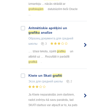
izmantoju ... nācās strādāt ar
grafiskajām
datubāzēm tieši Oracle
...
Aritmētiskie aprēķini un
grafiku
analīze
Образец документа
для средней
школы
3
... . Izlasi tekstu, izpēti
grafiku
un
atbildi uz ... . Rezultāti ir parādīti
grafikā
.
Kiwie un Skati
grafiti
Эссе
для средней школы
2
Ja Kiwie neparakstās zem darbiem,
radot zvēriņu kā savu parakstu, tad
SKATI darbus var atpazīt ar to, ka pats