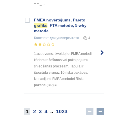
+ + _ ...
FMEA novērtējums, Pareto
grafiks
, FTA metode, 5 why
metode
Конспект
для университета
4
1.uzdevums. Izveidojiet FMEA metodi
kādam ražošanas vai pakalpojumu
sniegšanas procesam. Tabulā ir
jāparāda vismaz 10 riska pakāpes.
Nosacījumi FMEA metodei Riska
pakāpe (RP) = ...
1
2
3
4
..
1023