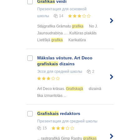
Grafikas
veidi
Презентация
для основной
школы
14
Stājgrafika Grāmatu
grafika
No J.
Jaunsudrabiņa ... . Kultūras plakāts
Lietišķā
grafika
Karikatūra
Mākslas vēsture. Art Deco
grafiskais
dizains
Эссе
для средней школы
2
Art Deco krāsas.
Grafiskajā
dizainā
tika izmantotas ...
Grafiskais
redaktors
Презентация
для средней школы
15
... rastrgrafikā Gimp Rastru
grafikas