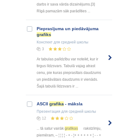
darbs ir sava vārda dizainējums.[3]
Rīgā pamazām sāk parādīties ...
Pieprasījuma un piedāvājuma
grafiks
Конспект
для средней школы
3
Ar tabulas palīdzību var noteikt, kur ir
tirgus līdzsvars. Tabulā vajag atrast
cenu, pie kuras pieprasītais daudzums
un piedāvātais daudzums ir vienāds.
Šajā tabulā līdzsvars ir ...
ASCII
grafika
- māksla
Презентация
для средней школы
12
... tā satur vairāk
grafikas
rakstzīmju,
piemēram, – ¦ ¦ ¦ ¦ - + - ¦+ + + + + + ¦ - - +