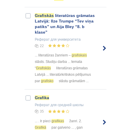
Grafiskās
literatūras grāmatas
Latvijā: Ilze Trumpe “Tev viņa
patiks” un Aija Bley “8. b
klase”
Реферат
для университета
22
... literatūras žanriem –
grafiskais
stāsts. Studiju darba ... temata
“
Grafiskās
literatūras grāmatas
Latvijā ... literatūrkritiskos pētījumus
par
grafisko
stāstu grāmatām ...
Grafika
Реферат
для средней школы
35
... . Ir pieci
grafikas
žanri. 2.
Grafikā
par galveno ... , gan