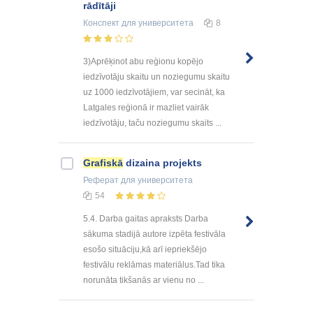
rādītāji
Конспект
для университета
8
3)Aprēķinot abu reģionu kopējo
iedzīvotāju skaitu un noziegumu skaitu
uz 1000 iedzīvotājiem, var secināt, ka
Latgales reģionā ir mazliet vairāk
iedzīvotāju, taču noziegumu skaits ...
Grafiskā
dizaina projekts
Реферат
для университета
54
5.4. Darba gaitas apraksts Darba
sākuma stadijā autore izpēta festivāla
esošo situāciju,kā arī iepriekšējo
festivālu reklāmas materiālus.Tad tika
norunāta tikšanās ar vienu no ...