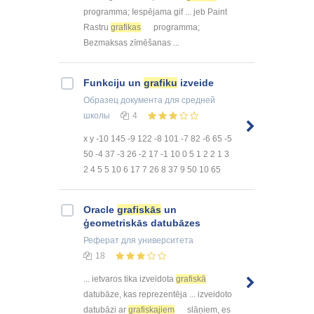
programma; Iespējama gif ... jeb Paint
Rastru
grafikas
programma;
Bezmaksas zīmēšanas ...
Funkciju un
grafiku
izveide
Образец документа
для средней
школы
4
x y -10 145 -9 122 -8 101 -7 82 -6 65 -5
50 -4 37 -3 26 -2 17 -1 10 0 5 1 2 2 1 3
2 4 5 5 10 6 17 7 26 8 37 9 50 10 65
Oracle
grafiskās
un
ģeometriskās datubāzes
Реферат
для университета
18
... ietvaros tika izveidota
grafiskā
datubāze, kas reprezentēja ... izveidoto
datubāzi ar
grafiskajiem
slāņiem, es