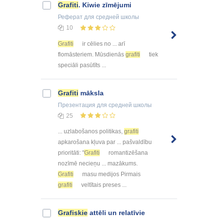
Grafiti
. Kiwie zīmējumi
Реферат
для средней школы
10
Grafiti
ir cēlies no ... arī
flomāsteriem. Mūsdienās
grafiti
tiek
speciāli pasūtīts ...
Grafiti
māksla
Презентация
для средней школы
25
... uzlabošanos politikas,
grafiti
apkarošana kļuva par ... pašvaldību
prioritāti: "
Grafiti
romantizēšana
nozīmē necieņu ... mazākums.
Grafiti
masu medijos Pirmais
grafiti
veltītais preses ...
Grafiskie
attēli un relatīvie