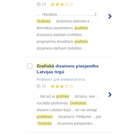
23
... . Hipotēze ……………………….. 2.
Grafiskā
dizainera datoram ir ...
tehniskos parametrus,
grafiskā
dizainera darbam izvēlētos ...
programmu prasībām,
grafiskā
dizainera darbam izvēlētos ...
Grafiskā
dizainera pieejamība
Latvijas tirgū
Реферат
для университета
15
... bet arī ar
grafisko
dizianu, kas ...
sociālās plafromas.
Grafiskais
dizains Latvijas tirgū ... ko var sniegt
grafiskais
dizaineris. Pētījumā ... par
“
Grafiskā
dizainera pieejamību ...