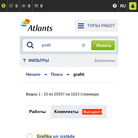
0
0
0
RU
ТИПЫ РАБОТ
Искать
ФИЛЬТРЫ
Выключены
Начало
Поиск
grafiti
Видны 1 - 25 из 25557 на 1023 страницах
Работы
Комплекты
Выгодно!
Grafika
un izstāde