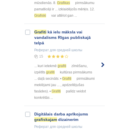
mūsdienās. 8.
Grafikas
pirmsākumu
pamatlicēji ir ... izklaidējošs mērķis. 12.
Grafiski
var attēlot gan ...
Grafiti
kā ielu māksla vai
vandalisms Rīgas publiskajā
telpā
Реферат
для средней школы
15
... kuri ietekmē
grafiti
zīmēšanu,
izpētīts
grafiti
kultūras pirmsākums
... daļā secināts: •
Grafiti
pirmsākumi
meklējami jau ... , apdzeltējušas
fasādes). •
Grafiti
palīdz veidot
konkrētās ...
Digitālais darba aprīkojums
grafiskajam
dizainerim
Реферат
для средней школы