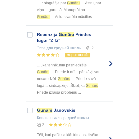
... ir biogrāfija par
Gunāru
Astru, par
viņa ... garumā. Manuprāt no
Gunāra
Astras varētu mācīties ...
Recenzija
Gunāra
Priedes
lugai ''Zilā''
Эссе
для средней школы
2
ОЦЕНЕННЫЙ!
... , ka tehnikuma pasniedzējs
Gunārs
Priede ir arī ... pārstāvji var
nesaredzēt.
Gunārs
Priede savā
lugā ... sirdsapziņu. Šķiet, ka
Gunārs
Priede izraisa problēmu ...
Gunars
Janovskis
Конспект
для средней школы
2
Tēli, kuri palīdz atklāt trimdas cilvēka