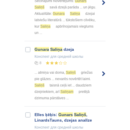
Secinājumi Novērtējums:
Gunars
Saliņš
savā dzejā parāda ... un jēgu.
Aktualitāte:
Gunara
Saliņa
dzejai
latviešu literatūrā ... tūkstošiem cilvēku,
kur
Saliņa
apbrīnojamais vieglums
un ...
Gunara
Saliņa
dzeja
Конспект
для средней школы
8
... atmiņa vai doma,
Saliņš
griežas
pie glāzes ... nevarēs novērtēt laimi.
Saliņš
taisnā ceļā iet ... daudziem
dzejniekiem, arī
Saliņam
pretējā
dzimuma pārstāves ...
Elles ķēķis:
Gunars
Saliņš
,
LinardsTauns, dzejas analīze
Конспект
для средней школы