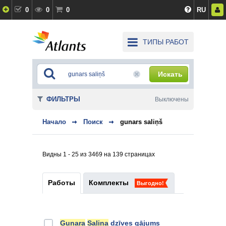
0
0
0
RU
ТИПЫ РАБОТ
Искать
ФИЛЬТРЫ
Выключены
Начало
Поиск
gunars saliņš
Видны 1 - 25 из 3469 на 139 страницах
Работы
Комплекты
Выгодно!
Gunara
Saliņa
dzīves gājums