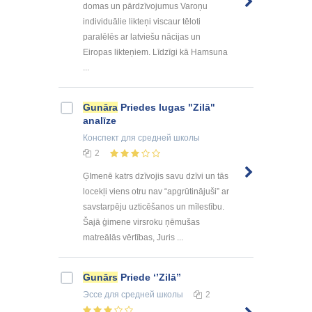
domas un pārdzīvojumus Varoņu
individuālie likteņi viscaur tēloti
paralēlēs ar latviešu nācijas un
Eiropas likteņiem. Līdzīgi kā Hamsuna
...
Gunāra
Priedes lugas "Zilā"
analīze
Конспект
для средней школы
2
ĢImenē katrs dzīvojis savu dzīvi un tās
locekļi viens otru nav “apgrūtinājuši” ar
savstarpēju uzticēšanos un mīlestību.
Šajā ģimene virsroku ņēmušas
matreālās vērtības, Juris ...
Gunārs
Priede ‘’Zilā’’
Эссе
для средней школы
2