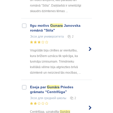
romānā “Sōla”. Daiļdarbā ir smeldzīgi
skaudrs dzimtenes tēmas ...
Ilgu motīvs
Gunara
Janovska
romānā "Sōla"
Эссе
для университета
2
Visgrūtāk bija cīnīties ar vientulību,
kura brīžiem uznāca tik spēcīga, ka
tuvināja izmisumam. Trimdnieku
kvēlākā vēlme bija atgriezties brīvā
dzimtenē un neizciest tās mocības, ...
Eseja par
Gunāra
Priedes
grāmatu “Centrifūga”
Эссе
для средней школы
2
Centrifūga, uzrakstīta
Gunāra