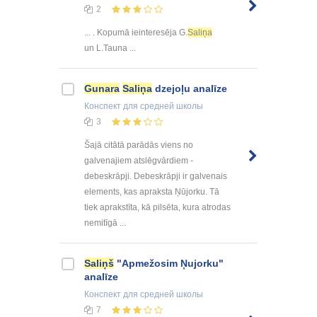
2
... . Kopumā ieinteresēja G.
Saliņa
un L.Tauna ...
Gunara
Saliņa
dzejoļu analīze
Конспект
для средней школы
3
Šajā citātā parādās viens no
galvenajiem atslēgvārdiem -
debeskrāpji. Debeskrāpji ir galvenais
elements, kas apraksta Ņūjorku. Tā
tiek aprakstīta, kā pilsēta, kura atrodas
nemitīgā ...
Saliņš
"Apmežosim Ņujorku"
analīze
Конспект
для средней школы
7