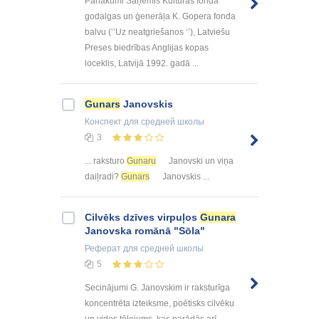
Panākumi Saņēmis Kultūras fonda
godalgas un ģenerāļa K. Gopera fonda
balvu (‘’Uz neatgriešanos ‘’), Latviešu
Preses biedrības Anglijas kopas
loceklis, Latvijā 1992. gadā ...
Gunars
Janovskis
Конспект
для средней школы
3
... raksturo
Gunaru
Janovski un viņa
daiļradi?
Gunars
Janovskis ...
Cilvēks dzīves virpuļos
Gunara
Janovska romānā "Sōla"
Реферат
для средней школы
5
Secinājumi G. Janovskim ir raksturīga
koncentrēta izteiksme, poētisks cilvēku
un vides tēlojums, kas parādās arī