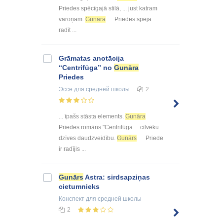
Priedes spēcīgajā stilā, ... just katram
varoņam.
Gunāra
Priedes spēja
radīt ...
Grāmatas anotācija
“Centrifūga” no
Gunāra
Priedes
Эссе
для средней школы
2
... īpašs stāsta elements.
Gunāra
Priedes romāns "Centrifūga ... cilvēku
dzīves daudzveidību.
Gunārs
Priede
ir radījis ...
Gunārs
Astra: sirdsapziņas
cietumnieks
Конспект
для средней школы
2