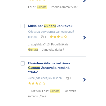
Lai arī
Gunāra
Priedes drāma ‘’Zilā’’
...
Mīkla par
Gunaru
Jankovski
Образец документа
для основной
школы
1
... apglabāja? 13. Populārākais
Gunara
Janovska darbs?
Eksistenciālisma iedzīmes
Gunara
Janovska romānā
"Sōla"
Эссе
для средней школы
1
... līdz šim. Lasot
Gunara
Janovska
romānu ,,Sōla ...