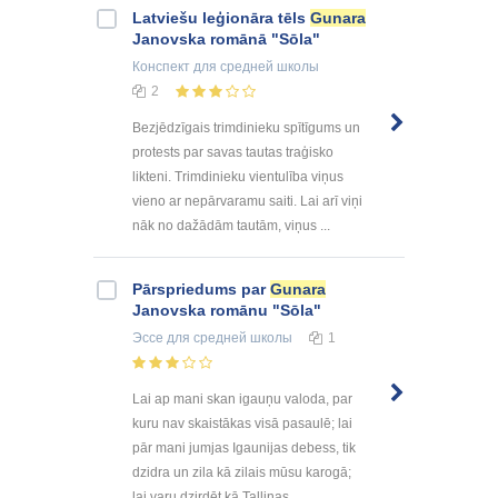
Latviešu leģionāra tēls
Gunara
Janovska romānā "Sōla"
Конспект
для средней школы
2
Bezjēdzīgais trimdinieku spītīgums un
protests par savas tautas traģisko
likteni. Trimdinieku vientulība viņus
vieno ar nepārvaramu saiti. Lai arī viņi
nāk no dažādām tautām, viņus ...
Pārspriedums par
Gunara
Janovska romānu "Sōla"
Эссе
для средней школы
1
Lai ap mani skan igauņu valoda, par
kuru nav skaistākas visā pasaulē; lai
pār mani jumjas Igaunijas debess, tik
dzidra un zila kā zilais mūsu karogā;
lai varu dzirdēt kā Tallinas ...