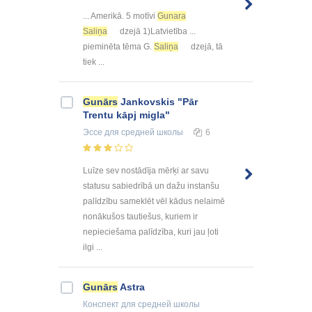
... Amerikā. 5 motīvi
Gunara
Saliņa
dzejā 1)Latvietība ...
pieminēta tēma G.
Saliņa
dzejā, tā
tiek ...
Gunārs
Jankovskis "Pār
Trentu kāpj migla"
Эссе
для средней школы
6
Luīze sev nostādīja mērķi ar savu
statusu sabiedrībā un dažu instanšu
palīdzību sameklēt vēl kādus nelaimē
nonākušos tautiešus, kuriem ir
nepieciešama palīdzība, kuri jau ļoti
ilgi ...
Gunārs
Astra
Конспект
для средней школы