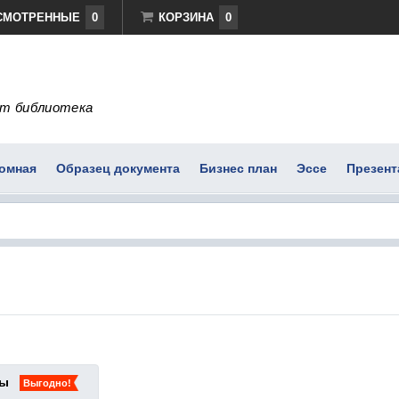
СМОТРЕННЫЕ
0
КОРЗИНА
0
т библиотека
омная
Образец документа
Бизнес план
Эссе
Презент
ты
Выгодно!