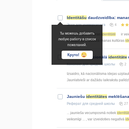
Identitāšu
daudzveidība: manas
Эссе
для университета
4
Ты можешь добавить
... , kas manā kultūras
identitātē
ir ve
любую работу в список
ir radījušas ... būtiska manas kultūras
id
пожеланий.
Круто!
identitāte
, nacionālā
identitāte
Конспект
для средней школы
2
Izsaidro, kā nacionālisma idejas uzplauk
Jaunlatvieši ar dažādu laikrakstu palīdz
Jauniešu
identitātes
meklēšana 
Реферат
для средней школы
27
... jaunieša vecumposmā notiek
identitā
veiksmīgi ... , var izveidoties negatīvā
id