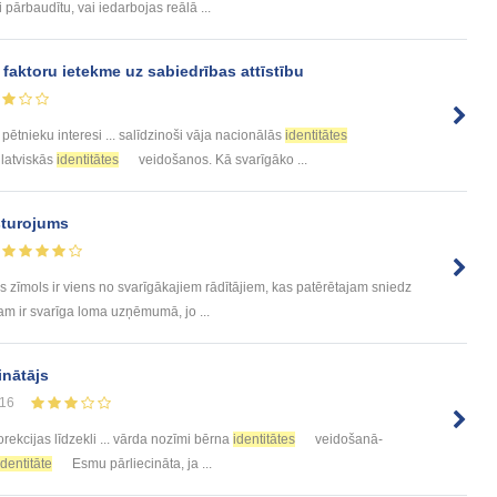
 pārbaudītu, vai iedarbojas reālā ...
faktoru ietekme uz sabiedrības attīstību
pētnieku interesi ... salīdzinoši vāja nacionālās
identitātes
 latviskās
identitātes
veidošanos. Kā svarīgāko ...
turojums
 zīmols ir viens no svarīgākajiem rādītājiem, kas patērētajam sniedz
am ir svarīga loma uzņēmumā, jo ...
inātājs
16
rekcijas līdzekli ... vārda nozīmi bērna
identitātes
veidošanā-
identitāte
Esmu pārliecināta, ja ...