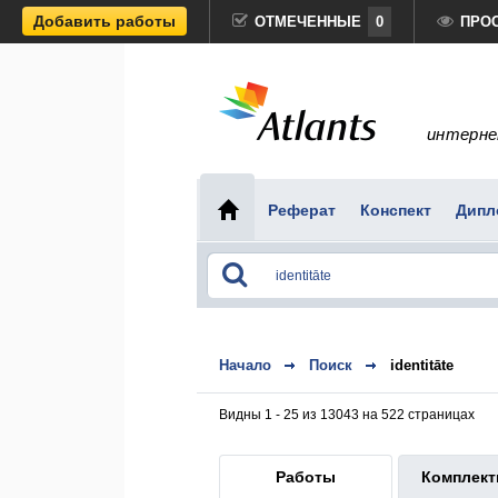
Добавить работы
ОТМЕЧЕННЫЕ
0
ПРО
интерне
Реферат
Конспект
Дипл
Начало
Поиск
identitāte
Видны 1 - 25 из 13043 на 522 страницах
Работы
Комплек