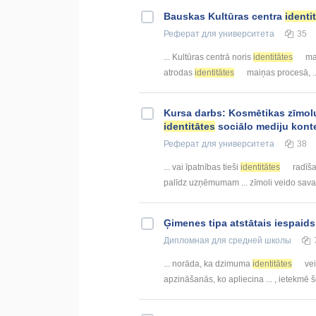
Bauskas Kultūras centra
identi
Реферат
для университета
35
... Kultūras centrā noris
identitātes
mai
atrodas
identitātes
maiņas procesā, ..
Kursa darbs: Kosmētikas zīmo
identitātes
sociālo mediju kont
Реферат
для университета
38
... vai īpatnības tieši
identitātes
radīša
palīdz uzņēmumam ... zīmoli veido sav
Ģimenes tipa atstātais iespai
Дипломная
для средней школы
... norāda, ka dzimuma
identitātes
vei
apzināšanās, ko apliecina ... , ietekm