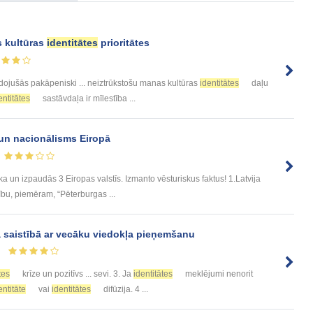
 kultūras
identitātes
prioritātes
idojušās pakāpeniski ... neiztrūkstošu manas kultūras
identitātes
daļu
entitātes
sastāvdaļa ir mīlestība ...
un nacionālisms Eiropā
a un izpaudās 3 Eiropas valstīs. Izmanto vēsturiskus faktus! 1.Latvija
ību, piemēram, “Pēterburgas ...
saistībā ar vecāku viedokļa pieņemšanu
tes
krīze un pozitīvs ... sevi. 3. Ja
identitātes
meklējumi nenorit
entitāte
vai
identitātes
difūzija. 4 ...