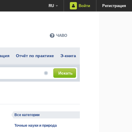
RU
Войти
Регистрация
ЧАВО
ация
Отчёт по практике
Э-книга
Искать
Все категории
Точные науки и природа