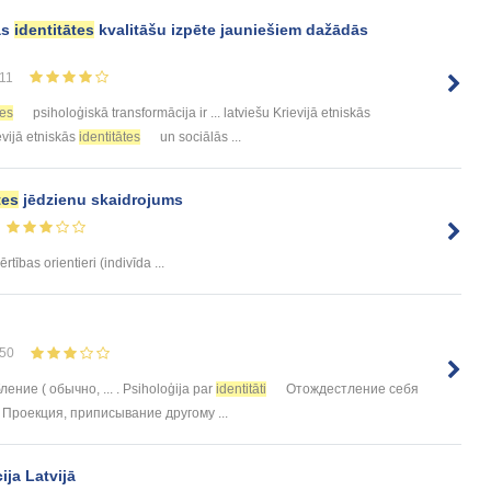
ās
identitātes
kvalitāšu izpēte jauniešiem dažādās
11
tes
psiholoģiskā transformācija ir ... latviešu Krievijā etniskās
evijā etniskās
identitātes
un sociālās ...
tes
jēdzienu skaidrojums
ērtības orientieri (indivīda ...
50
ение ( обычно, ... . Psiholoģija par
identitāti
Отождестление себя
Проекция, приписывание другому ...
ija Latvijā