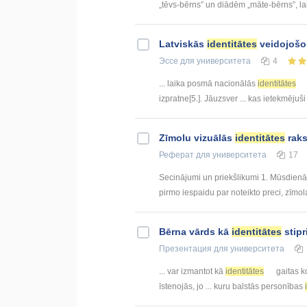
„tēvs-bērns” un diādēm „māte-bērns”, lai
Latviskās
identitātes
veidojošo 
Эссе
для университета
4
... laika posmā nacionālās
identitātes
izpratne[5.]. Jāuzsver ... kas ietekmējuši
Zīmolu vizuālās
identitātes
raks
Реферат
для университета
17
Secinājumi un priekšlikumi 1. Mūsdienās
pirmo iespaidu par noteikto preci, zīmol
Bērna vārds kā
identitātes
stipr
Презентация
для университета
... var izmantot kā
identitātes
gaitas ko
īstenojās, jo ... kuru balstās personības