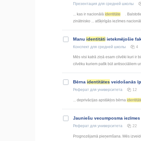
Презентация
для средней школы
... kas ir nacionālā
identitāte
. Balstot
zinātnisko ... atšķirīgās iezīmes nacion
Manu
identitāti
ietekmējošie fak
Конспект
для средней школы
4
Mēs visi katrā ziņā esam cilvēki kuri ir 
cilvēku kuriem patīk būt antisociāliem un
Bērna
identitātes
veidošanās īp
Реферат
для университета
12
... deprivācijas apstākļos bērna
identitā
Jauniešu vecumposma iezīmes
Реферат
для университета
22
Prognozējamā pieņemšana. Mēs izveidoj