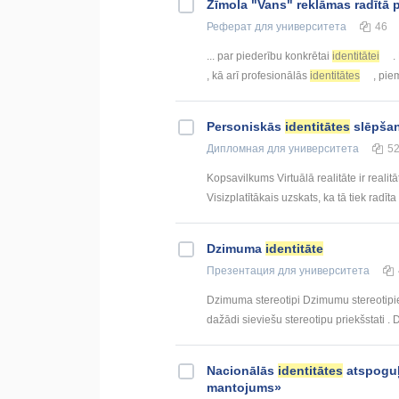
Zīmola "Vans" reklāmas radītā 
Реферат
для университета
46
... par piederību konkrētai
identitātei
.
, kā arī profesionālās
identitātes
, pie
Personiskās
identitātes
slēpšan
Дипломная
для университета
5
Kopsavilkums Virtuālā realitāte ir reali
Visizplatītākais uzskats, ka tā tiek radīta 
Dzimuma
identitāte
Презентация
для университета
Dzimuma stereotipi Dzimumu stereotipiem 
dažādi sieviešu stereotipu priekšstati . D
Nacionālās
identitātes
atspoguļ
mantojums»