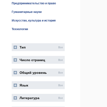
Предпринимательство и право
Гуманитарные науки
Искусство, культура и история
Технологии
Тип
Все
Число страниц
Все
Общий уровень
Все
Язык
Все
Литература
Все