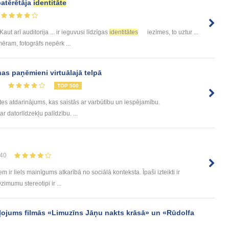
patērētāja
identitāte
 Kaut arī auditorija ... ir ieguvusi līdzīgas
identitātes
iezīmes, to uztur ...
mēram, fotogrāfs nepērk ...
as paņēmieni virtuālajā telpā
2
TOP 500
tātes atdarinājums, kas saistās ar varbūtību un iespējamību.
ar datorlīdzekļu palīdzību. ...
40
ir liels mainīgums atkarībā no sociālā konteksta. Īpaši izteikti ir
zimumu stereotipi ir ...
ojums filmās «Limuzīns Jāņu nakts krāsā» un «Rūdolfa