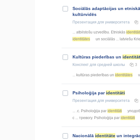
Sociālās adaptācijas un etnisk
kultūrvidēs
Презентация
для университета
... atbilstošu uzvedību. Etniskās
identitā
identitātes
un sociālās ... latviešu Kri
Kultūras piederības un
identitā
Конспект
для средней школы
3
... kultūras piederības un
identitātes
v
Psiholoģija par
identitāti
Презентация
для университета
... .c. Psiholoģija par
identitāti
уподобл
с ... тревогу. Psiholoģija par
identitāti
Nacionālā
identitāte
un integrāc