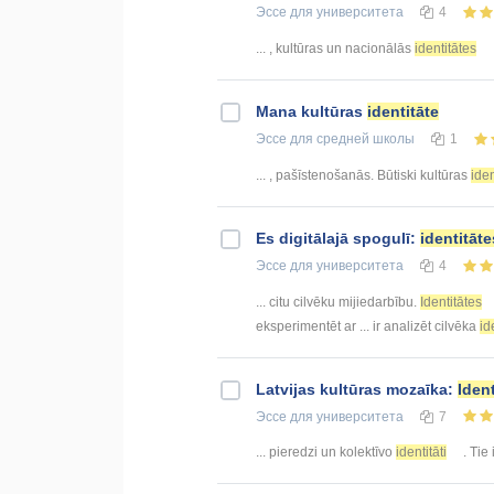
Эссе
для университета
4
... , kultūras un nacionālās
identitātes
Mana kultūras
identitāte
Эссе
для средней школы
1
... , pašīstenošanās. Būtiski kultūras
iden
Es digitālajā spogulī:
identitāte
Эссе
для университета
4
... citu cilvēku mijiedarbību.
Identitātes
eksperimentēt ar ... ir analizēt cilvēka
id
Latvijas kultūras mozaīka:
Iden
Эссе
для университета
7
... pieredzi un kolektīvo
identitāti
. Tie 