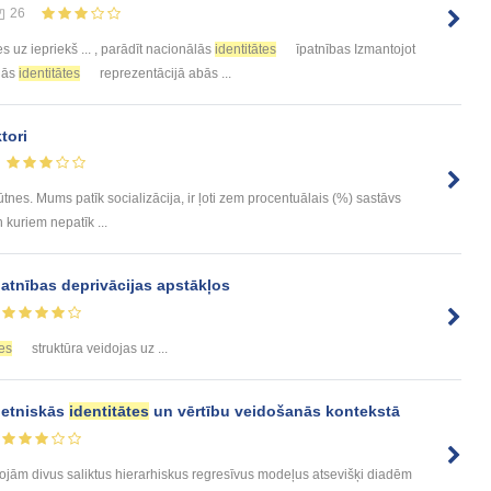
26
ies uz iepriekš ... , parādīt nacionālās
identitātes
īpatnības Izmantojot
ālās
identitātes
reprezentācijā abās ...
tori
būtnes. Mums patīk socializācija, ir ļoti zem procentuālais (%) sastāvs
 kuriem nepatīk ...
atnības deprivācijas apstākļos
tes
struktūra veidojas uz ...
 etniskās
identitātes
un vērtību veidošanās kontekstā
ām divus saliktus hierarhiskus regresīvus modeļus atsevišķi diadēm