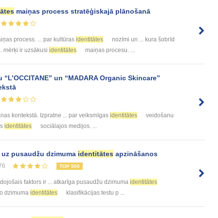
tātes
maiņas process stratēģiskajā plānošanā
ņas process. ... par kultūras
identitātes
nozīmi un ... kura šobrīd
. mērķi ir uzsākusi
identitātes
maiņas procesu. ...
lu “L’OCCITANE” un “MADARA Organic Skincare”
ekstā
nas kontekstā. Izpratne ... par veiksmīgas
identitātes
veidošanu
as
identitātes
sociālajos medijos. ...
ds uz pusaudžu dzimuma
identitātes
apzināšanos
76
TOP 500
dojošais faktors ir ... atkarīga pusaudžu dzimuma
identitātes
ē šo dzimuma
identitātes
klasifikācijas testu p ...