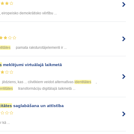
, eiropeisko demokrātisko vērtību ...
titātes
pamata raksturotājelementi ir ...
s
meklējumi virtuālajā laikmetā
jēdziens, kas ... cilvēkiem veidot alternatīvas
identitātes
,
entitātes
transformāciju digitālajā laikmetā ...
titātes
saglabāšana un attīstība
ir kā ...