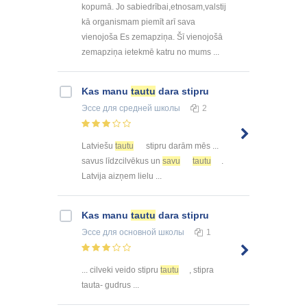
kopumā. Jo sabiedrībai,etnosam,valstij
kā organismam piemīt arī sava
vienojoša Es zemapziņa. Šī vienojošā
zemapziņa ietekmē katru no mums ...
Kas manu
tautu
dara stipru
Эссе
для средней школы
2
Latviešu
tautu
stipru darām mēs ...
savus līdzcilvēkus un
savu
tautu
.
Latvija aizņem lielu ...
Kas manu
tautu
dara stipru
Эссе
для основной школы
1
... cilveki veido stipru
tautu
, stipra
tauta- gudrus ...