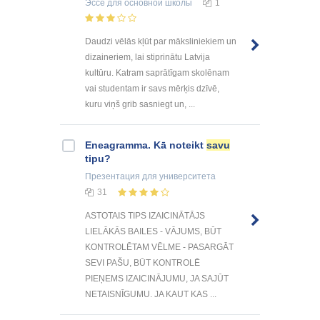
Эссе
для основной школы
1
Daudzi vēlās kļūt par māksliniekiem un
dizaineriem, lai stiprinātu Latvija
kultūru. Katram saprātīgam skolēnam
vai studentam ir savs mērķis dzīvē,
kuru viņš grib sasniegt un, ...
Eneagramma. Kā noteikt
savu
tipu?
Презентация
для университета
31
ASTOTAIS TIPS IZAICINĀTĀJS
LIELĀKĀS BAILES - VĀJUMS, BŪT
KONTROLĒTAM VĒLME - PASARGĀT
SEVI PAŠU, BŪT KONTROLĒ
PIEŅEMS IZAICINĀJUMU, JA SAJŪT
NETAISNĪGUMU. JA KAUT KAS ...