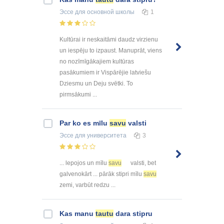
Эссе
для основной школы
1
Kultūrai ir neskaitāmi daudz virzienu
un iespēju to izpaust. Manuprāt, viens
no nozīmīgākajiem kultūras
pasākumiem ir Vispārējie latviešu
Dziesmu un Deju svētki. To
pirmsākumi ...
Par ko es mīlu
savu
valsti
Эссе
для университета
3
... lepojos un mīlu
savu
valsti, bet
galvenokārt ... pārāk stipri mīlu
savu
zemi, varbūt redzu ...
Kas manu
tautu
dara stipru