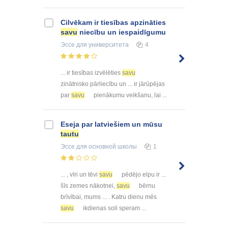
Cilvēkam ir tiesības apzināties
savu
niecību un iespaidīgumu
Эссе
для университета
4
... ir tiesības izvēlēties
savu
zinātnisko pārliecību un ... ir jārūpējas
par
savu
pienākumu veikšanu, lai ...
Eseja par latviešiem un mūsu
tautu
Эссе
для основной школы
1
... , vīri un tēvi
savu
pēdējo elpu ir ...
šīs zemes nākotnei,
savu
bērnu
brīvībai, mums ... . Katru dienu mēs
savu
ikdienas soli speram ...