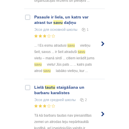
organizācijas virziens un piešķirti ...
Pasaule ir liela, un katrs var
atrast tur
savu
daļiņu
Эссе
для основной школы
1
... ! Es esmu atradusi
savu
vietiņu
šeit, savus ... ir šeit atraduši
savu
vietu – manā sirdī ... citiem ierādīt jums
savu
vietu! Jūs pats ... ... katrs pats
atrod
savu
labāko vietiņu, kur ...
Lielā
tautu
staigāšana un
barbaru karalistes
Эссе
для средней школы
2
Tā kā barbaru tautas nav piesaistītas
zemei un atrodas teju nepārtrauktā
kustībā, arī izveidojušās valstis ir