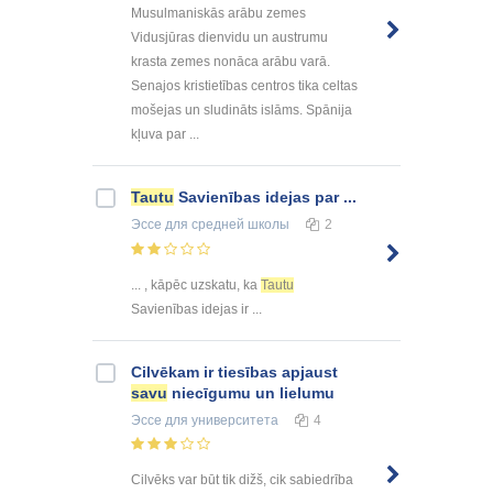
Musulmaniskās arābu zemes
Vidusjūras dienvidu un austrumu
krasta zemes nonāca arābu varā.
Senajos kristietības centros tika celtas
mošejas un sludināts islāms. Spānija
kļuva par ...
Tautu
Savienības idejas par ...
Эссе
для средней школы
2
... , kāpēc uzskatu, ka
Tautu
Savienības idejas ir ...
Cilvēkam ir tiesības apjaust
savu
niecīgumu un lielumu
Эссе
для университета
4
Cilvēks var būt tik dižš, cik sabiedrība