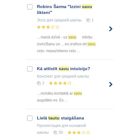
Robins Šarma "Izzini
savu
likteni"
Эссе
для средней школы
1
... manā dzīvē - uz
savu
mērķu
izvirzīšanu un ... es izvēlos iet
savu
ceļu- nepazīstamu ceļu ...
Kā attīstīt
savu
intuīciju?
Конспект
для средней школы
2
... nonāku kontaktā ar
savu
augstāko es. Es ...
Lielā
tautu
staigāšana
Презентация
для основной
школы
30