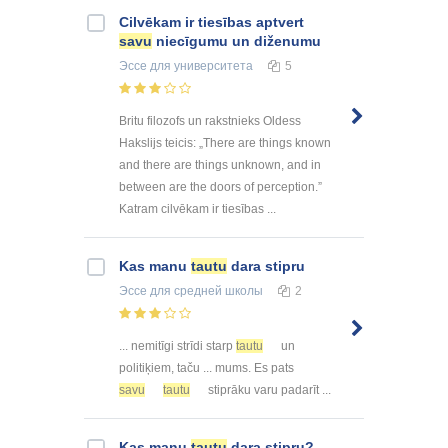
Cilvēkam ir tiesības aptvert
savu
niecīgumu un diženumu
Эссе
для университета
5
Britu filozofs un rakstnieks Oldess
Hakslijs teicis: „There are things known
and there are things unknown, and in
between are the doors of perception.”
Katram cilvēkam ir tiesības ...
Kas manu
tautu
dara stipru
Эссе
для средней школы
2
... nemitīgi strīdi starp
tautu
un
politiķiem, taču ... mums. Es pats
savu
tautu
stiprāku varu padarīt ...
Kas manu
tautu
dara stipru?