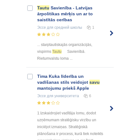
Tautu
Savienība - Latvijas
ārpolitikas mērķis un ar to
saistītās cerības
Эссе
для средней школы
1
... starptautiskajās organizācijās,
vispirms
Tautu
Savienībā.
Rietumvalstu loma ...
Tima Kuka līderība un
vadīšanas stils veidojot
savu
mantojumu priekš Apple
Эссе
для университета
6
1.Izskaidrojiet vadītāja lomu, dodot
uzņēmumam stratēģisku virzību un
iniciējot izmaiņas. Stratēģiskā
plānošana ir process, kurā tiek noteikts