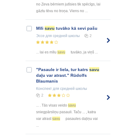
no Zeva bērniem jutīsies tik spēcīgs, lai
gāztu tēvu no troņa. Viens no ...
Mīli
savu
tuvāko kā sevi pašu
Эссе
для средней школы
2
... lai es mīlu
savu
tuvāko, ja viņš ...
"Pasaule ir liela, tur katrs
savu
daļu var atrast." Rūdolfs
Blaumanis
Конспект
для средней школы
2
... . Tās visas veido
savu
sniegpārsliņu pasauli. Taču ... , katra
var atrast
savu
pasaules daļiņu vai
...