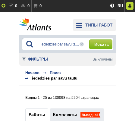
0
0
0
RU
ТИПЫ РАБОТ
Искать
ФИЛЬТРЫ
Выключены
Начало
Поиск
iededzies par savu tautu
Видны 1 - 25 из 130098 на 5204 страницах
Работы
Комплекты
Выгодно!