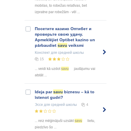
mobilas, to robežas relatīvas, bet
izpratne par robežām - vēl ...
Посетите казино Оптибет и
проверьте свою удачу.
Apmeklējiet Optibet kazino un
pārbaudiet
savu
veiksmi
Конспект
для средней школы
15
... veidi kā uzdot
savu
jautājumu vai
atstāt ...
Ideja par
savu
biznesu – kā to
īstenot gudri?
Эссе
для средней школы
4
... reiz mēģinājuši uzsākt
savu
lietu,
piedzīvo šo ...