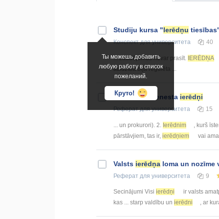
Studiju kursa "
Ierēdņu
tiesības
Конспект
для университета
40
Ты можешь добавить
... zaudējumus nevar prasīt.
IERĒDŅA
любую работу в список
atlīdzība bija regulēta ...
пожеланий.
Круто!
Valsts civildienesta
ierēdņi
Реферат
для университета
15
... un prokurori). 2.
Ierēdnim
, kurš īst
pārstāvjiem, tas ir,
ierēdņiem
vai ama
Valsts
ierēdņa
loma un nozīme 
Реферат
для университета
9
Secinājumi Visi
ierēdņi
ir valsts amat
kas ... starp valdību un
ierēdni
, ar ku