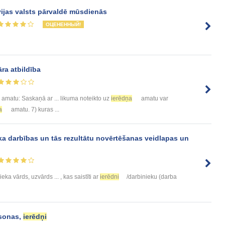
ijas valsts pārvaldē mūsdienās
ОЦЕНЕННЫЙ!
āra atbildība
amatu: Saskaņā ar ... likuma noteikto uz
ierēdņa
amatu var
a
amatu. 7) kuras ...
ka darbības un tās rezultātu novērtēšanas veidlapas un
ieka vārds, uzvārds ... , kas saistīti ar
ierēdni
/darbinieku (darba
rsonas,
ierēdņi