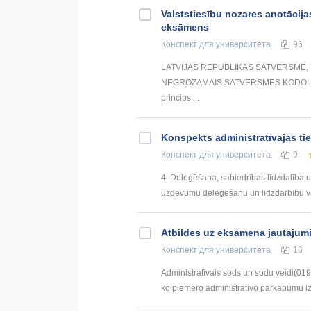
Valststiesību nozares anotācijas
eksāmens
Конспект
для университета
96
LATVIJAS REPUBLIKAS SATVERSME,
NEGROZĀMAIS SATVERSMES KODOLS. Sat
princips ...
Konspekts administratīvajās tie
Конспект
для университета
9
4. Deleģēšana, sabiedrības līdzdalība un
uzdevumu deleģēšanu un līdzdarbību va
Atbildes uz eksāmena jautājum
Конспект
для университета
16
Administratīvais sods un sodu veidi(019) 
ko piemēro administratīvo pārkāpumu izd