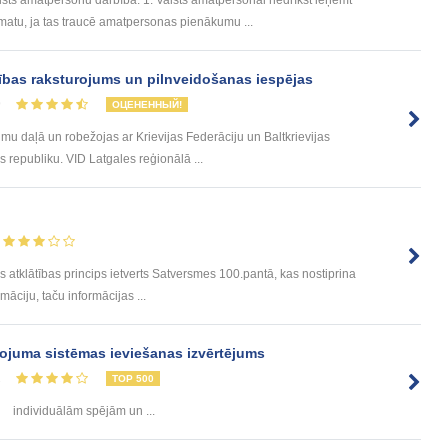
ts amatpersonu darbībā: 1. Valsts amatpersonai nedrīkst ieņemt
tu, ja tas traucē amatpersonas pienākumu ...
ības raksturojums un pilnveidošanas iespējas
9
ОЦЕНЕННЫЙ!
umu daļā un robežojas ar Krievijas Federāciju un Baltkrievijas
 republiku. VID Latgales reģionālā ...
klātības princips ietverts Satversmes 100.pantā, kas nostiprina
rmāciju, taču informācijas ...
gojuma sistēmas ieviešanas izvērtējums
2
TOP 500
individuālām spējām un ...