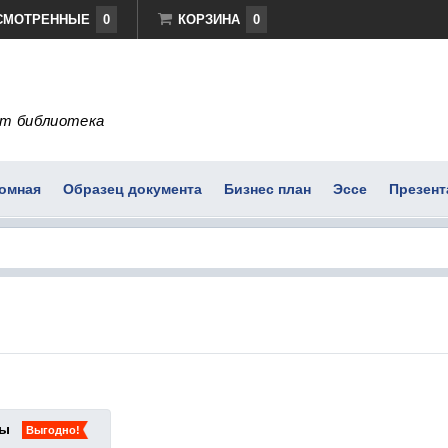
СМОТРЕННЫЕ
0
КОРЗИНА
0
т библиотека
омная
Образец документа
Бизнес план
Эссе
Презент
ты
Выгодно!