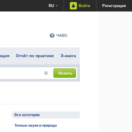
RU
Войти
Регистрация
ЧАВО
ация
Отчёт по практике
Э-книга
Искать
Все категории
Точные науки и природа