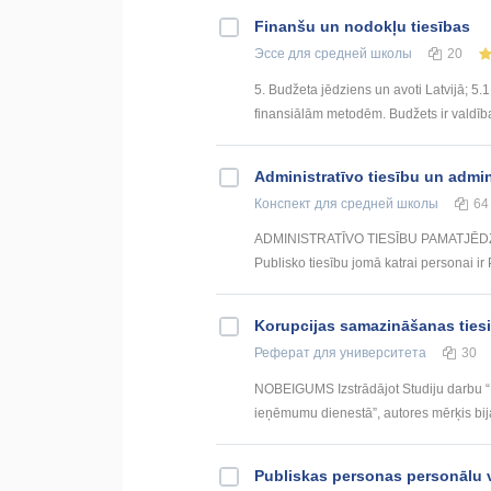
Finanšu un nodokļu tiesības
Эссе
для средней школы
20
5. Budžeta jēdziens un avoti Latvijā; 5.1.
finansiālām metodēm. Budžets ir valdība
Administratīvo tiesību un admi
Конспект
для средней школы
64
ADMINISTRATĪVO TIESĪBU PAMATJĒDZ
Publisko tiesību jomā katrai personai 
Korupcijas samazināšanas tiesi
Реферат
для университета
30
NOBEIGUMS Izstrādājot Studiju darbu “K
ieņēmumu dienestā”, autores mērķis bij
Publiskas personas personālu v