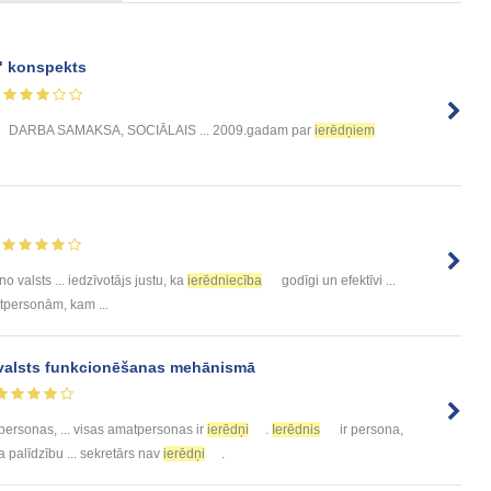
" konspekts
DARBA SAMAKSA, SOCIĀLAIS ... 2009.gadam par
ierēdņiem
eno valsts ... iedzīvotājs justu, ka
ierēdniecība
godīgi un efektīvi ...
tpersonām, kam ...
valsts funkcionēšanas mehānismā
personas, ... visas amatpersonas ir
ierēdņi
.
Ierēdnis
ir persona,
ra palīdzību ... sekretārs nav
ierēdņi
.