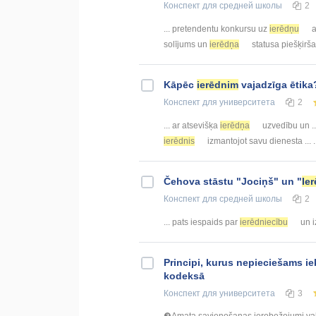
Конспект
для средней школы
2
... pretendentu konkursu uz
ierēdņu
a
solījums un
ierēdņa
statusa piešķiršan
Kāpēc
ierēdnim
vajadzīga ētika
Конспект
для университета
2
... ar atsevišķa
ierēdņa
uzvedību un ..
ierēdnis
izmantojot savu dienesta ... 
Čehova stāstu "Jociņš" un "
Ie
Конспект
для средней школы
2
... pats iespaids par
ierēdniecību
un iz
Principi, kurus nepieciešams ie
kodeksā
Конспект
для университета
3