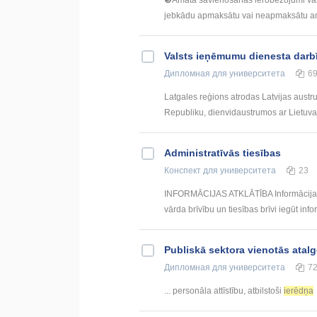
❸Amata savienošanas ierobežojumi vals
jebkādu apmaksātu vai neapmaksātu ama
Valsts ieņēmumu dienesta darb
Дипломная
для университета
6
Latgales reģions atrodas Latvijas austr
Republiku, dienvidaustrumos ar Lietuvas
Administratīvās tiesības
Конспект
для университета
23
INFORMĀCIJAS ATKLĀTĪBA Informācijas at
vārda brīvību un tiesības brīvi iegūt info
Publiskā sektora vienotās atal
Дипломная
для университета
7
... personāla attīstību, atbilstoši
ierēdņa