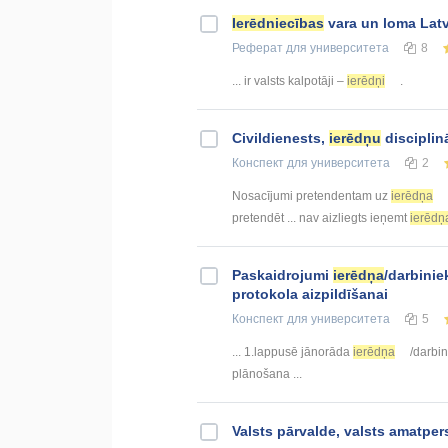
Ierēdniecības
vara un loma Latv
Реферат
для университета
8
... ir valsts kalpotāji –
ierēdņi
.
Civildienests,
ierēdņu
disciplin
Конспект
для университета
2
Nosacījumi pretendentam uz
ierēdņa
pretendēt ... nav aizliegts ieņemt
ierēdņ
Paskaidrojumi
ierēdņa
/darbinie
protokola aizpildīšanai
Конспект
для университета
5
... 1.lappusē jānorāda
ierēdņa
/darbin
plānošana ...
Valsts pārvalde, valsts amatpe