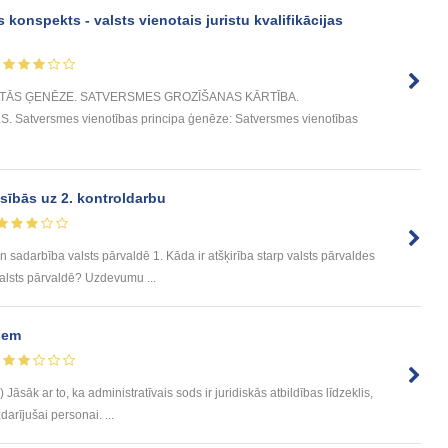
 konspekts - valsts vienotais juristu kvalifikācijas
 TĀS ĢENĒZE. SATVERSMES GROZĪŠANAS KĀRTĪBA.
versmes vienotības principa ģenēze: Satversmes vienotības
sībās uz 2. kontroldarbu
 sadarbība valsts pārvaldē 1. Kāda ir atšķirība starp valsts pārvaldes
lsts pārvaldē? Uzdevumu ...
iem
Jāsāk ar to, ka administratīvais sods ir juridiskās atbildības līdzeklis,
arījušai personai. ...