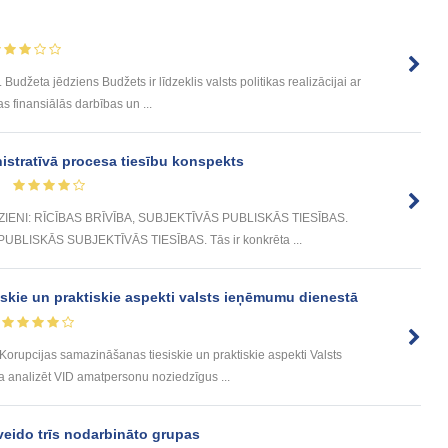
 Budžeta jēdziens Budžets ir līdzeklis valsts politikas realizācijai ar
s finansiālās darbības un ...
nistratīvā procesa tiesību konspekts
IENI: RĪCĪBAS BRĪVĪBA, SUBJEKTĪVĀS PUBLISKĀS TIESĪBAS.
ir PUBLISKĀS SUBJEKTĪVĀS TIESĪBAS. Tās ir konkrēta ...
skie un praktiskie aspekti valsts ieņēmumu dienestā
orupcijas samazināšanas tiesiskie un praktiskie aspekti Valsts
a analizēt VID amatpersonu noziedzīgus ...
eido trīs nodarbināto grupas