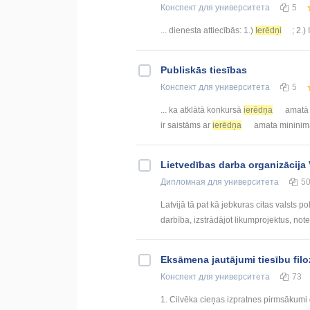
Конспект
для университета
5
... dienesta attiecībās: 1.)
Ierēdņi
; 2.)
Publiskās tiesības
Конспект
для университета
5
... ka atklātā konkursā
ierēdņa
amatā v
ir saistāms ar
ierēdņa
amata mininimāl
Lietvedības darba organizācija 
Дипломная
для университета
5
Latvijā tā pat kā jebkuras citas valsts po
darbība, izstrādājot likumprojektus, note
Eksāmena jautājumi tiesību filo
Конспект
для университета
73
1. Cilvēka cieņas izpratnes pirmsākumi g