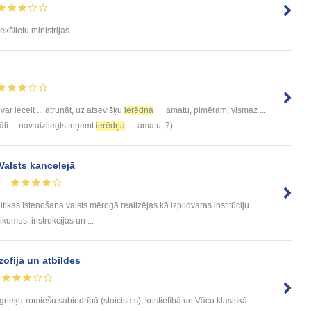
 Iekšlietu ministrijas ...
ar iecelt ... atrunāt, uz atsevišķu
ierēdņa
amatu, pimēram, vismaz ...
i ... nav aizliegts ieņemt
ierēdņa
amatu; 7) ...
Valsts kancelejā
0
litikas īstenošana valsts mērogā realizējas kā izpildvaras institūciju
ikumus, instrukcijas un ...
zofijā un atbildes
rieķu-romiešu sabiedrībā (stoicisms), kristietībā un Vācu klasiskā