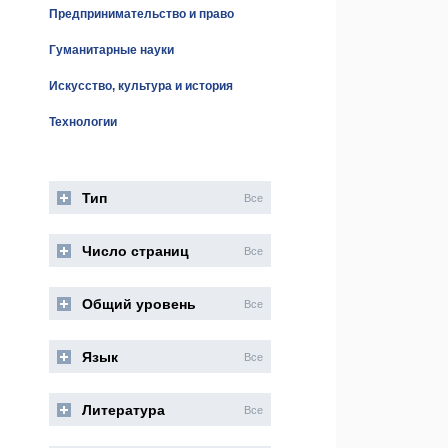
Предпринимательство и право
Гуманитарные науки
Искусство, культура и история
Технологии
Тип
Все
Число страниц
Все
Общий уровень
Все
Язык
Все
Литература
Все