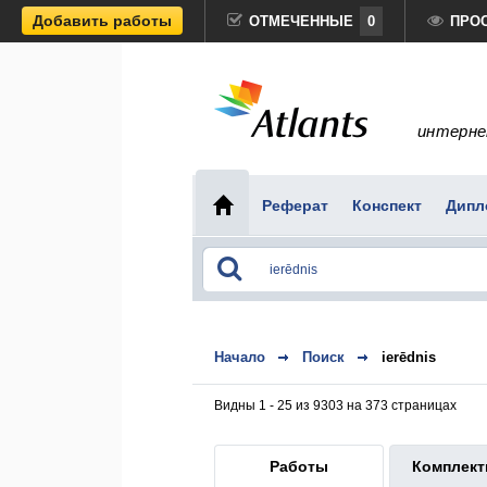
Добавить работы
ОТМЕЧЕННЫЕ
0
ПРО
интерне
Реферат
Конспект
Дипл
Начало
Поиск
ierēdnis
Видны 1 - 25 из 9303 на 373 страницах
Работы
Комплек