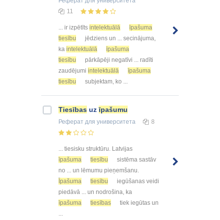
Реферат
для университета
11
... ir izpētīts
intelektuālā
īpašuma
tiesību
jēdziens un ... secinājuma,
ka
intelektuālā
īpašuma
tiesību
pārkāpēji negatīvi ... radīti
zaudējumi
intelektuālā
īpašuma
tiesību
subjektam, ko ...
Tiesības
uz
īpašumu
Реферат
для университета
8
... tiesisku struktūru. Latvijas
īpašuma
tiesību
sistēma sastāv
no ... un lēmumu pieņemšanu.
Īpašuma
tiesību
iegūšanas veidi
piedāvā ... un nodrošina, ka
īpašuma
tiesības
tiek iegūtas un
...