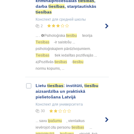
kriminālprocesuālās
tiesības
,
darba
tiesības
, starptautiskās
tiesības
Конспект
для средней школы
2
... . ❻Psiholoģiska
tiesību
teorija
Tiesības
-ir saistošu ...
psiholoģiskajiem pārdzīvojumiem.
Tiesības
tiek iedalītas pozitīvajās ...
a)Pozitīvās
tiesības
-
tiesību
normu kopums, ...
Lietu
tiesības
: institūti,
tiesību
aizsardzība un praktiskā
pielietošana Latvijā
Конспект
для университета
30
... savu
īpašumu
, vienlaikus
ievērojot citu personu
tiesības
...