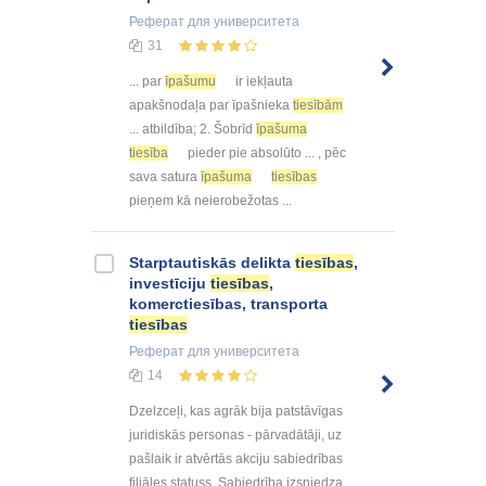
Реферат
для университета
31
... par
īpašumu
ir iekļauta
apakšnodaļa par īpašnieka
tiesībām
... atbildība; 2. Šobrīd
īpašuma
tiesība
pieder pie absolūto ... , pēc
sava satura
īpašuma
tiesības
pieņem kā neierobežotas ...
Starptautiskās delikta
tiesības
,
investīciju
tiesības
,
komerctiesības, transporta
tiesības
Реферат
для университета
14
Dzelzceļi, kas agrāk bija patstāvīgas
juridiskās personas - pārvadātāji, uz
pašlaik ir atvērtās akciju sabiedrības
filiāles statuss. Sabiedrība izsniedza