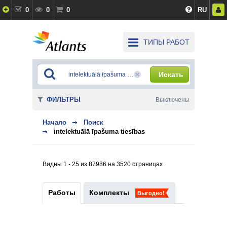
0
0
0
RU
ТИПЫ РАБОТ
Искать
ФИЛЬТРЫ
Выключены
Начало
Поиск
intelektuālā īpašuma tiesības
Видны 1 - 25 из 87986 на 3520 страницах
Работы
Комплекты
Выгодно!