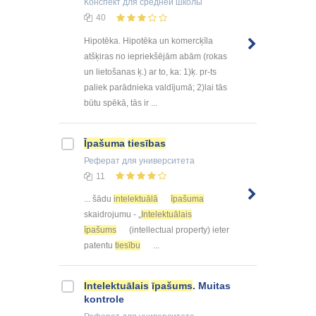
Конспект
для средней школы
40
Hipotēka. Hipotēka un komercķīla
atšķiras no iepriekšējām abām (rokas
un lietošanas ķ.) ar to, ka: 1)ķ. pr-ts
paliek parādnieka valdījumā; 2)lai tās
būtu spēkā, tās ir ...
Īpašuma
tiesības
Реферат
для университета
11
... šādu
intelektuālā
īpašuma
skaidrojumu - „
Intelektuālais
īpašums
(intellectual property) ieter
patentu
tiesību
...
Intelektuālais
īpašums
. Muitas
kontrole