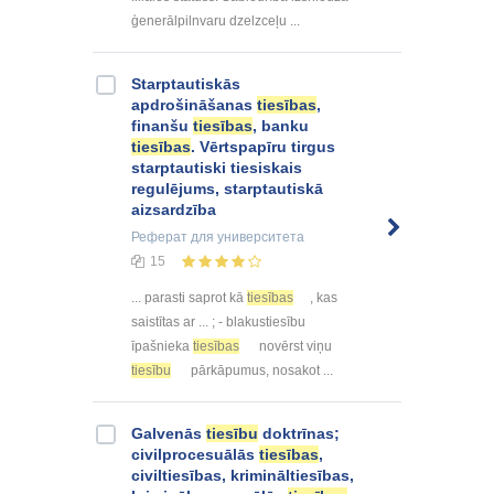
ģenerālpilnvaru dzelzceļu ...
Starptautiskās
apdrošināšanas
tiesības
,
finanšu
tiesības
, banku
tiesības
. Vērtspapīru tirgus
starptautiski tiesiskais
regulējums, starptautiskā
aizsardzība
Реферат
для университета
15
... parasti saprot kā
tiesības
, kas
saistītas ar ... ; - blakustiesību
īpašnieka
tiesības
novērst viņu
tiesību
pārkāpumus, nosakot ...
Galvenās
tiesību
doktrīnas;
civilprocesuālās
tiesības
,
civiltiesības, krimināltiesības,