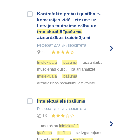
Kontrafakto preču izplatība e-
komercijas vidē: ietekme uz
Latvijas tautsaimniecību un
intelektuālā
īpašuma
aizsardzības izaicinājumi
Реферат
для университета
31
Intelektuālā
īpašuma
aizsardzība
mūsdienās kļūst ... , kā arī analizēt
intelektuālā
īpašuma
aizsardzības pasākumu efektivitāti ...
Intelektuālais
īpašums
Реферат
для университета
13
... nodrošina
intelektuālā
īpašuma
tiesības
uz izgudrojumu.
Patenta
tiesības
ir
intelektuālā