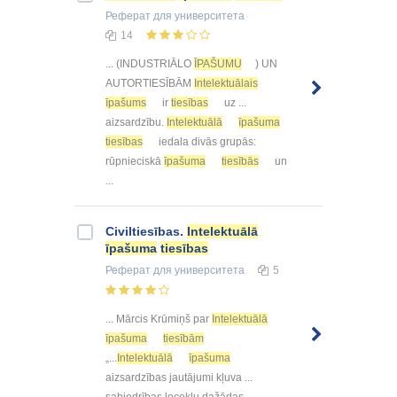
Реферат
для университета
14
... (INDUSTRIĀLO
ĪPAŠUMU
) UN
AUTORTIESĪBĀM
Intelektuālais
īpašums
ir
tiesības
uz ...
aizsardzību.
Intelektuālā
īpašuma
tiesības
iedala divās grupās:
rūpnieciskā
īpašuma
tiesībās
un
...
Civiltiesības.
Intelektuālā
īpašuma
tiesības
Реферат
для университета
5
... Mārcis Krūmiņš par
Intelektuālā
īpašuma
tiesībām
„...
Intelektuālā
īpašuma
aizsardzības jautājumi kļuva ...