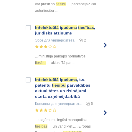
var prasīt no
tiesību
pārkāpēja? Par
autortiesību ...
Intelektuālā
īpašuma
tiesības
,
juridisks atzinums
Эссе
для университета
2
... ministrija pārkāps normatīvos
tiesību
aktus. Tā pat ...
Intelektuālā
īpašuma
, t.s.
patentu
tiesību
pārvaldības
aktualitātes un risinājumi
starta uzņēmējdarbībā
Конспект
для университета
5
... uzņēmums iegūst monopolista
tiesības
un var diktēt ... . Eiropas