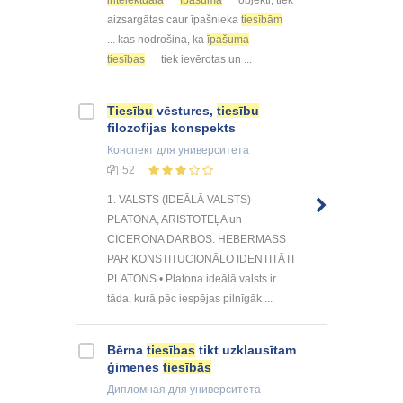
intelektuālā
īpašuma
objekti, tiek
aizsargātas caur īpašnieka
tiesībām
... kas nodrošina, ka
īpašuma
tiesības
tiek ievērotas un ...
Tiesību
vēstures,
tiesību
filozofijas konspekts
Конспект
для университета
52
1. VALSTS (IDEĀLĀ VALSTS)
PLATONA, ARISTOTEĻA un
CICERONA DARBOS. HEBERMASS
PAR KONSTITUCIONĀLO IDENTITĀTI
PLATONS • Platona ideālā valsts ir
tāda, kurā pēc iespējas pilnīgāk ...
Bērna
tiesības
tikt uzklausītam
ģimenes
tiesībās
Дипломная
для университета