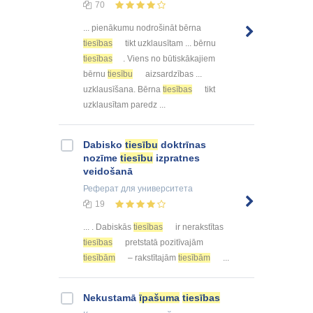
70
... pienākumu nodrošināt bērna
tiesības
tikt uzklausītam ... bērnu
tiesības
. Viens no būtiskākajiem
bērnu
tiesību
aizsardzības ...
uzklausīšana. Bērna
tiesības
tikt
uzklausītam paredz ...
Dabisko
tiesību
doktrīnas
nozīme
tiesību
izpratnes
veidošanā
Реферат
для университета
19
... . Dabiskās
tiesības
ir nerakstītas
tiesības
pretstatā pozitīvajām
tiesībām
– rakstītajām
tiesībām
...
Nekustamā
īpašuma
tiesības