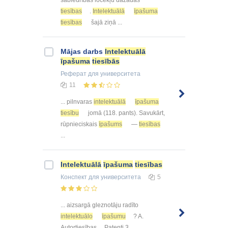
sabiedrības locekļu dažādas
tiesības
.
Intelektuālā
īpašuma
tiesības
šajā ziņā ...
Mājas darbs
Intelektuālā
īpašuma
tiesībās
Реферат
для университета
11
... pilnvaras
intelektuālā
īpašuma
tiesību
jomā (118. pants). Savukārt,
rūpnieciskais
īpašums
—
tiesības
...
Intelektuālā
īpašuma
tiesības
Конспект
для университета
5
... aizsargā gleznotāju radīto
intelektuālo
īpašumu
? A.
Autortiesības ... Patenti 3.