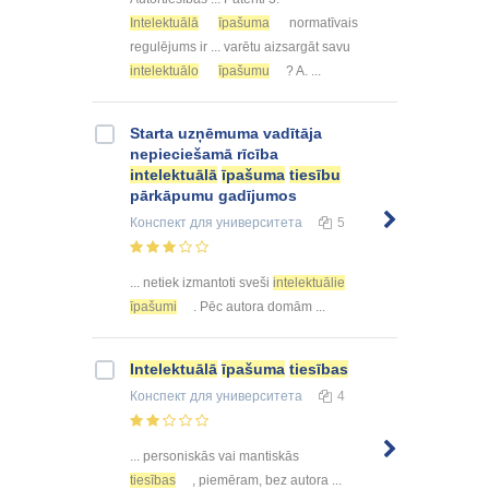
Intelektuālā
īpašuma
normatīvais
regulējums ir ... varētu aizsargāt savu
intelektuālo
īpašumu
? A. ...
Starta uzņēmuma vadītāja
nepieciešamā rīcība
intelektuālā
īpašuma
tiesību
pārkāpumu gadījumos
Конспект
для университета
5
... netiek izmantoti sveši
intelektuālie
īpašumi
. Pēc autora domām ...
Intelektuālā
īpašuma
tiesības
Конспект
для университета
4
... personiskās vai mantiskās
tiesības
, piemēram, bez autora ...