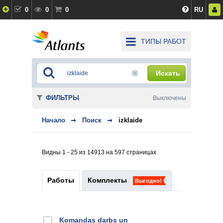
0
0
0
RU
ТИПЫ РАБОТ
Искать
ФИЛЬТРЫ
Выключены
Начало
Поиск
izklaide
Видны 1 - 25 из 14913 на 597 страницах
Работы
Комплекты
Выгодно!
Komandas darbs un