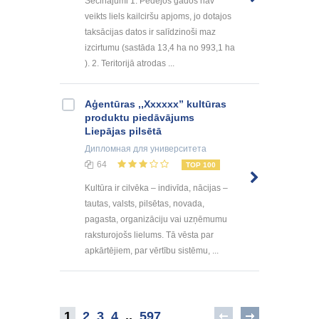
Secinājumi 1. Pēdējos gados nav
veikts liels kailciršu apjoms, jo dotajos
taksācijas datos ir salīdzinoši maz
izcirtumu (sastāda 13,4 ha no 993,1 ha
). 2. Teritorijā atrodas ...
Aģentūras ,,Xxxxxx” kultūras
produktu piedāvājums
Liepājas pilsētā
Дипломная
для университета
64
TOP 100
Kultūra ir cilvēka – indivīda, nācijas –
tautas, valsts, pilsētas, novada,
pagasta, organizāciju vai uzņēmumu
raksturojošs lielums. Tā vēsta par
apkārtējiem, par vērtību sistēmu, ...
1
2
3
4
..
597