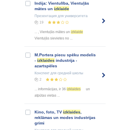
Indija: Vientulība, Vientuļās
mātes un
izklaide
Презентация
для университета
19
... , Vientuļās mātes un
izklaide
Vientuļās sievietes no ...
M.Portera piecu spēku modelis
-
izklaides
industrija -
azartspēles
Конспект
для средней школы
2
... informācijas, ir 36
izklaides
un
atpūtas vietas ...
Kino, foto, TV
izklaides
,
reklāmas un modes industrijas
grimi