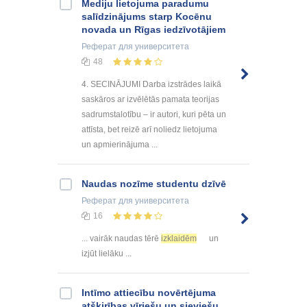
Mediju lietojuma paradumu
salīdzinājums starp Kocēnu
novada un Rīgas iedzīvotājiem
Реферат
для университета
48
4. SECINĀJUMI Darba izstrādes laikā
saskāros ar izvēlētās pamata teorijas
sadrumstalotību – ir autori, kuri pēta un
attīsta, bet reizē arī noliedz lietojuma
un apmierinājuma ...
Naudas nozīme studentu dzīvē
Реферат
для университета
16
... vairāk naudas tērē
izklaidēm
un
izjūt lielāku ...
Intīmo attiecību novērtējuma
atšķirības vīriešu un sieviešu