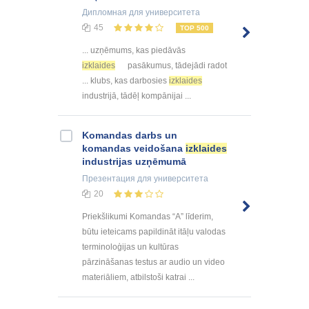
Дипломная
для университета
45
TOP 500
... uzņēmums, kas piedāvās
izklaides
pasākumus, tādejādi radot
... klubs, kas darbosies
izklaides
industrijā, tādēļ kompānijai ...
Komandas darbs un
komandas veidošana
izklaides
industrijas uzņēmumā
Презентация
для университета
20
Priekšlikumi Komandas “A” līderim,
būtu ieteicams papildināt itāļu valodas
terminoloģijas un kultūras
pārzināšanas testus ar audio un video
materiāliem, atbilstoši katrai ...