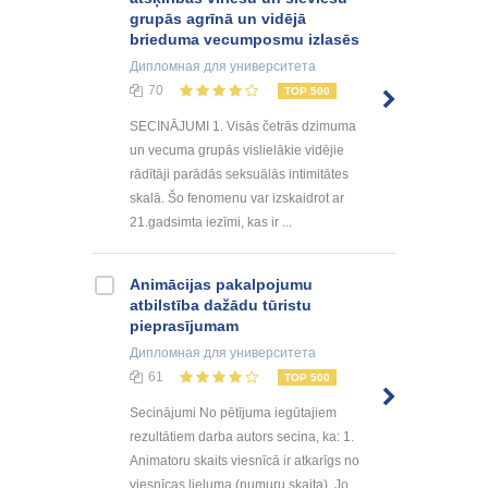
grupās agrīnā un vidējā
brieduma vecumposmu izlasēs
Дипломная
для университета
70
TOP 500
SECINĀJUMI 1. Visās četrās dzimuma
un vecuma grupās vislielākie vidējie
rādītāji parādās seksuālās intimitātes
skalā. Šo fenomenu var izskaidrot ar
21.gadsimta iezīmi, kas ir ...
Animācijas pakalpojumu
atbilstība dažādu tūristu
pieprasījumam
Дипломная
для университета
61
TOP 500
Secinājumi No pētījuma iegūtajiem
rezultātiem darba autors secina, ka: 1.
Animatoru skaits viesnīcā ir atkarīgs no
viesnīcas lieluma (numuru skaita). Jo