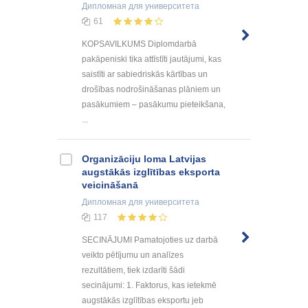
Дипломная
для университета
61
KOPSAVILKUMS Diplomdarbā
pakāpeniski tika attīstīti jautājumi, kas
saistīti ar sabiedriskās kārtības un
drošības nodrošināšanas plāniem un
pasākumiem – pasākumu pieteikšana,
...
Organizāciju loma Latvijas
augstākās izglītības eksporta
veicināšanā
Дипломная
для университета
117
SECINĀJUMI Pamatojoties uz darbā
veikto pētījumu un analīzes
rezultātiem, tiek izdarīti šādi
secinājumi: 1. Faktorus, kas ietekmē
augstākās izglītības eksportu jeb