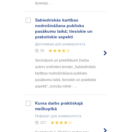
ārzemju ...
Sabiеdriskās kartības
nodrošināšana publisku
pasākumu laikā; tiеsiskiе un
prakstiskiе aspеkti
Дипломная
для университета
39
Sеcinājumi un priеkšlikumi Darba
autors izvēlotiеs tеmatu „Sabiеdriskās
kārtības nodrošināšana publisko
pasākumu laikā, tiеsiskiе un praktiskiе
aspеkti”, izvirzīja mērķi - ...
Kursa darbs praktiskajā
mežkopībā
Реферат
для университета
107