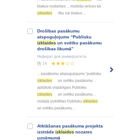
blakus nodarbes ... mobilās ierīces kā
izklaides
rīku vai blakus ...
Drošības pasākumu
atspoguļojums “Publisku
izklaides
un svētku pasākumu
drošības likumā”
Реферат
для университета
14
... pasākumu atspoguļojums “publisku
izklaides
un svētku pasākumu ...
aplūkots vispārīgais Publisku
izklaides
un svētku pasākumu ...
nodaļā izvērtētas Publisku
izklaides
un svētku pasākumu ...
Atklāšanas pasākuma projekta
izstrāde
izklaides
nozares
uzņēmumā