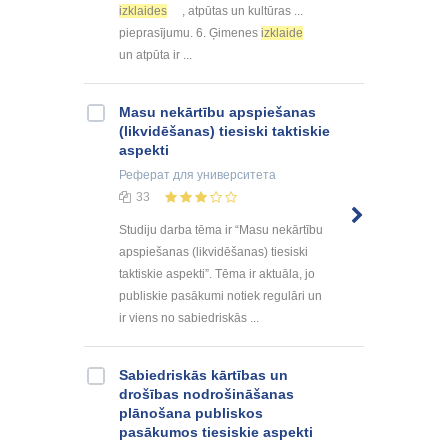
izklaides
, atpūtas un kultūras ...
pieprasījumu. 6. Ģimenes
izklaide
un atpūta ir ...
Masu nekārtību apspiešanas
(likvidēšanas) tiesiski taktiskie
aspekti
Реферат
для университета
33
Studiju darba tēma ir “Masu nekārtību
apspiešanas (likvidēšanas) tiesiski
taktiskie aspekti”. Tēma ir aktuāla, jo
publiskie pasākumi notiek regulāri un
ir viens no sabiedriskās ...
Sabiedriskās kārtības un
drošības nodrošināšanas
plānošana publiskos
pasākumos tiesiskie aspekti