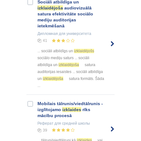
Sociāli atbildīga un
izklaidējoša
audiovizuālā
satura efektivitāte sociālo
mediju auditorijas
ietekmēšanā
Дипломная
для университета
41
... sociāli atbildīgs un
izklaidējošs
sociālo mediju saturs ... sociāli
atbildīga un
izklaidējoša
satura
auditorijas iesaistes ... sociāli atbildīga
un
izklaidējoša
satura formāts. Šāda
...
Mobilais tālrunis/viedtālrunis -
izglītojamo
izklaides
rīks
mācību procesā
Реферат
для средней школы
39
... tālruni/viedtālruni kā
izklaides
vai