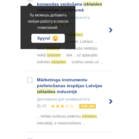
komandas veidošana
izklaides
industrijas uzņēmumā
Ты можешь добавить
Дипломная
для университета
любую работу в список
93
пожеланий.
... stratēģija. 3. No
izklaides
Круто!
industrijas uzņēmumiem, Latvijas ...
laiku
izklaidei
reizi divās nedēļās,
vidēji
izklaidei
tiek ... uz aptaujāto
indivīdu
izklaides
izvēles veidu un ...
Mārketinga instrumentu
pielietošanas iespējas Latvijas
izklaides
industrijā
Дипломная
для университета
60
TOP 100
... lielāku kultūras patēriņu
izklaides
industrijā, ir nepieciešams ...