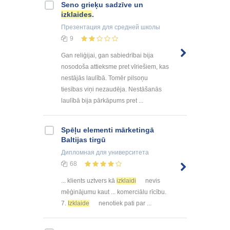
Seno grieķu sadzīve un
izklaides
.
Презентация
для средней школы
9
Gan reliģijai, gan sabiedrībai bija
nosodoša attieksme pret vīriešiem, kas
nestājās laulībā. Tomēr pilsoņu
tiesības viņi nezaudēja. Nestāšanās
laulībā bija pārkāpums pret ...
Spēļu elementi mārketingā
Baltijas tirgū
Дипломная
для университета
68
... klients uztvers kā
izklaidi
nevis
mēģinājumu kaut ... komerciālu rīcību.
7.
Izklaide
nenotiek pati par ...