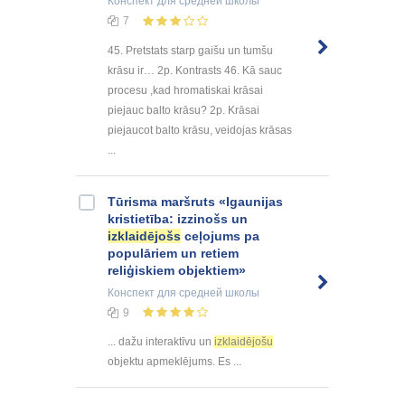
Конспект
для средней школы
7
45. Pretstats starp gaišu un tumšu
krāsu ir… 2p. Kontrasts 46. Kā sauc
procesu ,kad hromatiskai krāsai
piejauc balto krāsu? 2p. Krāsai
piejaucot balto krāsu, veidojas krāsas
...
Tūrisma maršruts «Igaunijas
kristietība: izzinošs un
izklaidējošs
ceļojums pa
populāriem un retiem
reliģiskiem objektiem»
Конспект
для средней школы
9
... dažu interaktīvu un
izklaidējošu
objektu apmeklējums. Es ...