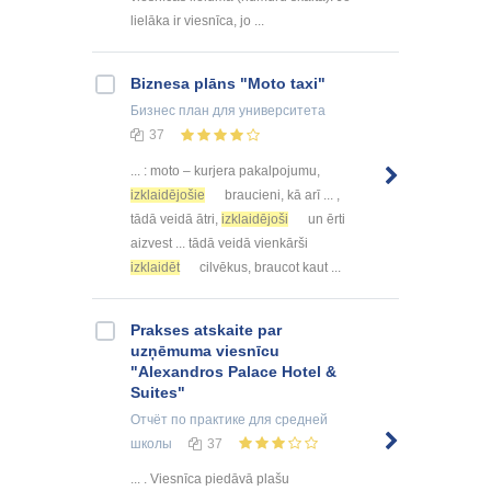
lielāka ir viesnīca, jo ...
Biznesa plāns "Moto taxi"
Бизнес план
для университета
37
... : moto – kurjera pakalpojumu,
izklaidējošie
braucieni, kā arī ... ,
tādā veidā ātri,
izklaidējoši
un ērti
aizvest ... tādā veidā vienkārši
izklaidēt
cilvēkus, braucot kaut ...
Prakses atskaite par
uzņēmuma viesnīcu
"Alexandros Palace Hotel &
Suites"
Отчёт по практике
для средней
школы
37
... . Viesnīca piedāvā plašu