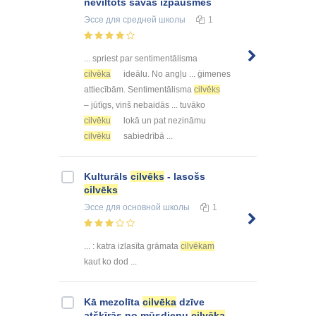
neviltots savās izpausmēs
Эссе
для средней школы
1
... spriest par sentimentālisma
cilvēka
ideālu. No angļu ... ģimenes
attiecībām. Sentimentālisma
cilvēks
– jūtīgs, vinš nebaidās ... tuvāko
cilvēku
lokā un pat nezināmu
cilvēku
sabiedrībā ...
Kulturāls
cilvēks
- lasošs
cilvēks
Эссе
для основной школы
1
... : katra izlasīta grāmata
cilvēkam
kaut ko dod ...
Kā mezolīta
cilvēka
dzīve
atšķīrās no mūsdienu
cilvēka