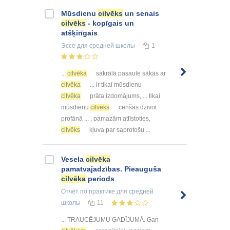
Mūsdienu
cilvēks
un senais
cilvēks
- kopīgais un
atšķirīgais
Эссе
для средней школы
1
...
cilvēka
sakrālā pasaule sākās ar
cilvēka
... ir tikai mūsdienu
cilvēka
prāta izdomājums, ... tikai
mūsdienu
cilvēks
cenšas dzīvot
profānā ... , pamazām attīstoties,
cilvēks
kļuva par saprotošu ...
Vesela
cilvēka
pamatvajadzības. Pieauguša
cilvēka
periods
Отчёт по практике
для средней
школы
11
... TRAUCĒJUMU GADĪJUMĀ. Gan