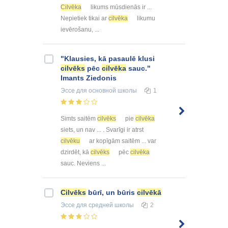
Cilvēka
likums mūsdienās ir ...
Nepietiek tikai ar
cilvēka
likumu
ievērošanu, ...
"Klausies, kā pasaulē klusi
cilvēks
pēc
cilvēka
sauc."
Imants Ziedonis
Эссе
для основной школы
1
Simts saitēm
cilvēks
pie
cilvēka
siets, un nav ... . Svarīgi ir atrst
cilvēku
ar kopīgām saitēm ... var
dzirdēt, kā
cilvēks
pēc
cilvēka
sauc. Neviens ...
Cilvēks
būrī, un būris
cilvēkā
Эссе
для средней школы
2