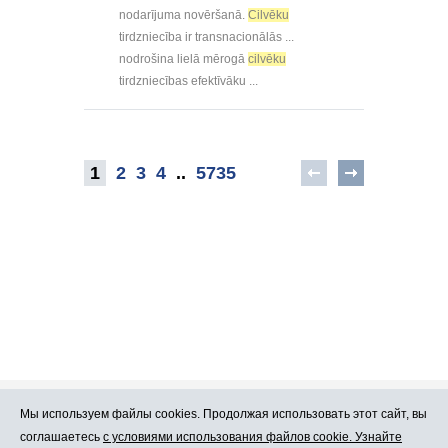
nodarījuma novēršanā.
Cilvēku
tirdzniecība ir transnacionālās ...
nodrošina lielā mērogā
cilvēku
tirdzniecības efektīvāku ...
1
2
3
4
..
5735
Мы используем файлы cookies. Продолжая использовать этот сайт, вы
Про Atlants.lv
Реклама
соглашаетесь
с условиями использования файлов cookie. Узнайте