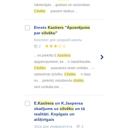
raksturīgās ... gudrais un racionālais
Cilvēks
pieņem stulbus ...
Ernsts
Kasīrers
"
Apcerējums
par
cilvēku
"
Конспект
для средней школы
2
... es piekrītu E.
Kasīrera
apgalvojumiem, ka ... ir nepārtraukta.
Cilvēku
paaudzes veido unikālu ... –
sabiedrotu dzīvību.
Cilvēks
ir daļa
no ... piekrist, mūsdienās
cilvēks
sevi uzskata par ...
E.
Kasīrera
un K.Jaspersa
skatījums uz
cilvēku
un tā
realitāti. Kopīgais un
atšķirīgais
Эссе
для университета
3