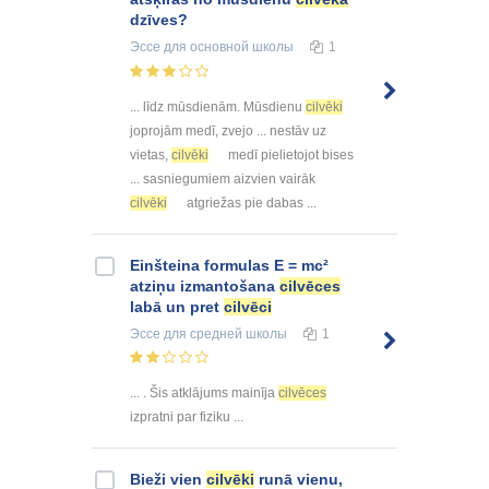
dzīves?
Эссе
для основной школы
1
... līdz mūsdienām. Mūsdienu
cilvēki
joprojām medī, zvejo ... nestāv uz
vietas,
cilvēki
medī pielietojot bises
... sasniegumiem aizvien vairāk
cilvēki
atgriežas pie dabas ...
Einšteina formulas E = mc²
atziņu izmantošana
cilvēces
labā un pret
cilvēci
Эссе
для средней школы
1
... . Šis atklājums mainīja
cilvēces
izpratni par fiziku ...
Bieži vien
cilvēki
runā vienu,