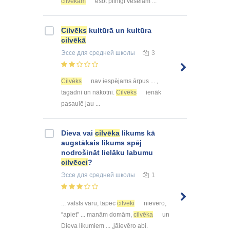
cilvēkam
esot pilnīgi veselam ...
Cilvēks
kultūrā un kultūra
cilvēkā
Эссе
для средней школы
3
Cilvēks
nav iespējams ārpus ... ,
tagadni un nākotni.
Cilvēks
ienāk
pasaulē jau ...
Dieva vai
cilvēka
likums kā
augstākais likums spēj
nodrošināt lielāku labumu
cilvēcei
?
Эссе
для средней школы
1
... valsts varu, tāpēc
cilvēki
nievēro,
“apiet” ... manām domām,
cilvēka
un
Dieva likumiem ... ,jāievēro abi.