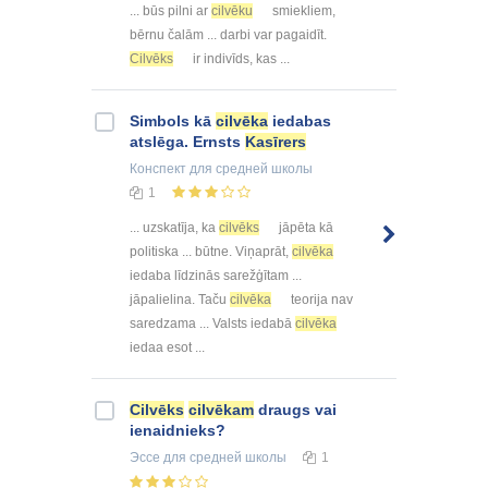
... būs pilni ar
cilvēku
smiekliem,
bērnu čalām ... darbi var pagaidīt.
Cilvēks
ir indivīds, kas ...
Simbols kā
cilvēka
iedabas
atslēga. Ernsts
Kasīrers
Конспект
для средней школы
1
... uzskatīja, ka
cilvēks
jāpēta kā
politiska ... būtne. Viņaprāt,
cilvēka
iedaba līdzinās sarežģītam ...
jāpalielina. Taču
cilvēka
teorija nav
saredzama ... Valsts iedabā
cilvēka
iedaa esot ...
Cilvēks
cilvēkam
draugs vai
ienaidnieks?
Эссе
для средней школы
1