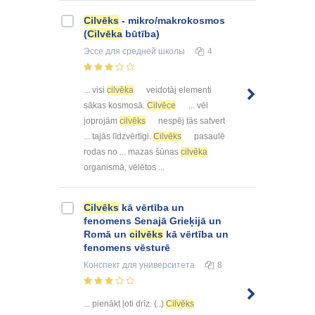
Cilvēks
- mikro/makrokosmos
(
Cilvēka
būtība)
Эссе
для средней школы
4
... visi
cilvēka
veidotāj elementi
sākas kosmosā.
Cilvēce
... vēl
joprojām
cilvēks
nespēj tās satvert
... tajās līdzvērtīgi.
Cilvēks
pasaulē
rodas no ... mazas šūnas
cilvēka
organismā, vēlētos ...
Cilvēks
kā vērtība un
fenomens Senajā Grieķijā un
Romā un
cilvēks
kā vērtība un
fenomens vēsturē
Конспект
для университета
8
... pienākt ļoti drīz. (..)
Cilvēks