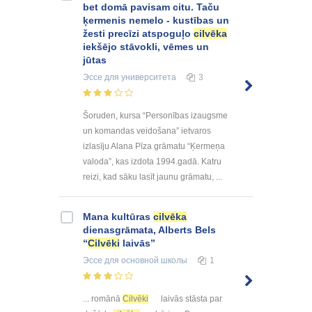
bet domā pavisam citu. Taču
ķermenis nemelo - kustības un
žesti precīzi atspoguļo
cilvēka
iekšējo stāvokli, vēmes un
jūtas
Эссе
для университета
3
Šoruden, kursa “Personības izaugsme
un komandas veidošana” ietvaros
izlasīju Alana Pīza grāmatu “Ķermeņa
valoda”, kas izdota 1994.gadā. Katru
reizi, kad sāku lasīt jaunu grāmatu, ...
Mana kultūras
cilvēka
dienasgrāmata, Alberts Bels
“
Cilvēki
laivās”
Эссе
для основной школы
1
... romānā
Cilvēki
laivās stāsta par