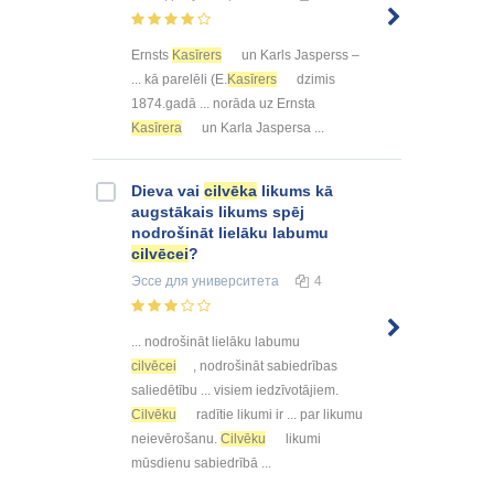
Ernsts
Kasīrers
un Karls Jasperss –
... kā parelēli (E.
Kasīrers
dzimis
1874.gadā ... norāda uz Ernsta
Kasīrera
un Karla Jaspersa ...
Dieva vai
cilvēka
likums kā
augstākais likums spēj
nodrošināt lielāku labumu
cilvēcei
?
Эссе
для университета
4
... nodrošināt lielāku labumu
cilvēcei
, nodrošināt sabiedrības
saliedētību ... visiem iedzīvotājiem.
Cilvēku
radītie likumi ir ... par likumu
neievērošanu.
Cilvēku
likumi
mūsdienu sabiedrībā ...