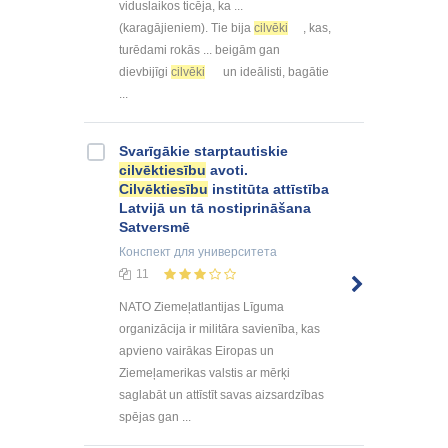
viduslaikos ticēja, ka ...
(karagājieniem). Tie bija
cilvēki
, kas,
turēdami rokās ... beigām gan
dievbijīgi
cilvēki
un ideālisti, bagātie
...
Svarīgākie starptautiskie
cilvēktiesību
avoti.
Cilvēktiesību
institūta attīstība
Latvijā un tā nostiprināšana
Satversmē
Конспект
для университета
11
NATO Ziemeļatlantijas Līguma
organizācija ir militāra savienība, kas
apvieno vairākas Eiropas un
Ziemeļamerikas valstis ar mērķi
saglabāt un attīstīt savas aizsardzības
spējas gan ...