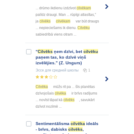
... drūmo ikdienu izdzīvot
cilvēkam
palīdz draugi. Man ... rūpīgi atlasītas,”
ja
cilvēks
cilvēkam
var būt draugs
... nepieciešams ik dienu.
Cilvēku
sabiedrībā viens otram ...
“
Cilvēks
ņem dzīvi, bet
cilvēku
paņem tas, ko dzīvē viņš
izvēlējies.” (Z. Ungurs)
Эссе
для средней школы
1
Cilvēka
mūžs rit pa ... šīs planētas
dzīvojošais
cilvēka
ir brīvs radījums
... novīst tāpat kā
cilvēks
, savukārt
dzīvot nozīmē ...
Sentimentālisma
cilvēka
ideāls
- brīvs, dabisks
cilvēks
,