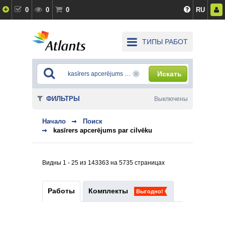
0
0
0
RU
ТИПЫ РАБОТ
Искать
ФИЛЬТРЫ
Выключены
Начало
Поиск
kasīrers apcerējums par cilvēku
Видны 1 - 25 из 143363 на 5735 страницах
Работы
Комплекты
Выгодно!