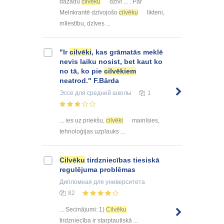
dažādu
cilvēku
dzīvi ... . Par
Melnkrantē dzīvojošo
cilvēku
likteni,
mīlestību, dzīves ...
"Ir
cilvēki
, kas grāmatās meklē
nevis laiku nosist, bet kaut ko
no tā, ko pie
cilvēkiem
neatrod." F.Bārda
Эссе
для средней школы
1
... ies uz priekšu,
cilvēki
mainīsies,
tehnoloģijas uzplauks ...
Cilvēku
tirdzniecības tiesiskā
regulējuma problēmas
Дипломная
для университета
82
... Secinājumi: 1)
Cilvēku
tirdzniecība ir starptautiskā ...