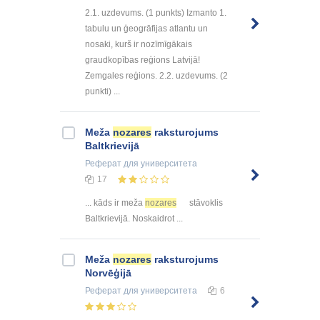
2.1. uzdevums. (1 punkts) Izmanto 1.
tabulu un ģeogrāfijas atlantu un
nosaki, kurš ir nozīmīgākais
graudkopības reģions Latvijā!
Zemgales reģions. 2.2. uzdevums. (2
punkti) ...
Meža
nozares
raksturojums
Baltkrievijā
Реферат
для университета
17
... kāds ir meža
nozares
stāvoklis
Baltkrievijā. Noskaidrot ...
Meža
nozares
raksturojums
Norvēģijā
Реферат
для университета
6