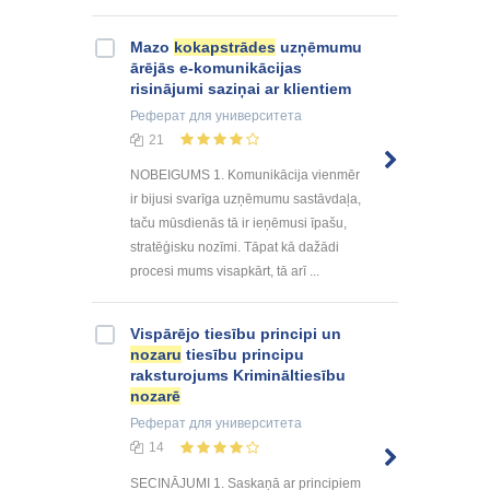
Mazo
kokapstrādes
uzņēmumu
ārējās e-komunikācijas
risinājumi saziņai ar klientiem
Реферат
для университета
21
NOBEIGUMS 1. Komunikācija vienmēr
ir bijusi svarīga uzņēmumu sastāvdaļa,
taču mūsdienās tā ir ieņēmusi īpašu,
stratēģisku nozīmi. Tāpat kā dažādi
procesi mums visapkārt, tā arī ...
Vispārējo tiesību principi un
nozaru
tiesību principu
raksturojums Krimināltiesību
nozarē
Реферат
для университета
14
SECINĀJUMI 1. Saskaņā ar principiem