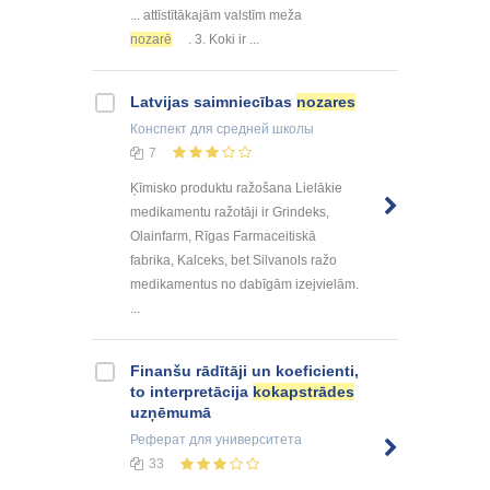
... attīstītākajām valstīm meža
nozarē
. 3. Koki ir ...
Latvijas saimniecības
nozares
Конспект
для средней школы
7
Ķīmisko produktu ražošana Lielākie
medikamentu ražotāji ir Grindeks,
Olainfarm, Rīgas Farmaceitiskā
fabrika, Kalceks, bet Silvanols ražo
medikamentus no dabīgām izejvielām.
...
Finanšu rādītāji un koeficienti,
to interpretācija
kokapstrādes
uzņēmumā
Реферат
для университета
33