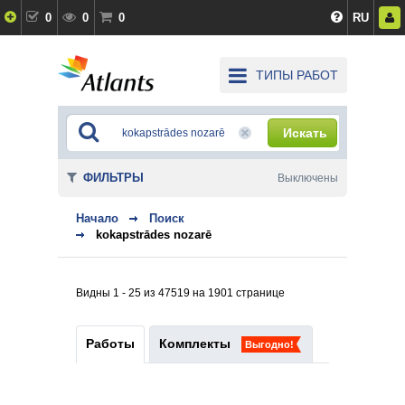
0
0
0
RU
ТИПЫ РАБОТ
Искать
ФИЛЬТРЫ
Выключены
Начало
Поиск
kokapstrādes nozarē
Видны 1 - 25 из 47519 на 1901 странице
Работы
Комплекты
Выгодно!