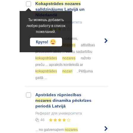
Kokapstrādes
nozares
salīdzinājums Latvijā un
Nīderlandē
Ты можешь добавить
Реферат
для университета
любую работу в список
30
пожеланий.
... ekonomiskajos sakaros,
Круто!
kokapstrādes
nozares
attīstības
procesiem abās ... valstu sadarbību
kokapstrādes
nozares
ražoto
preču ... apraksts kontekstā ar
kokapstrādes
nozari
. Pētījuma
gaitā ...
Apstrādes rūpniecības
nozares
dinamika pēckrīzes
periodā Latvijā
Реферат
для университета
46
... no galvenajiem
nozares