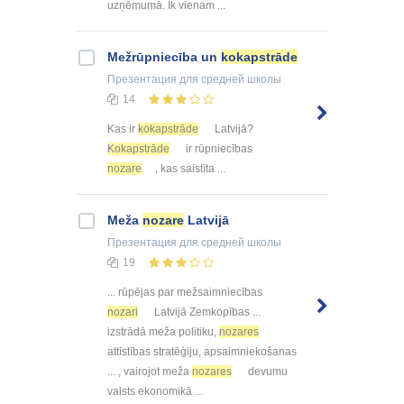
uzņēmumā. Ik vienam ...
Mežrūpniecība un
kokapstrāde
Презентация
для средней школы
14
Kas ir
kokapstrāde
Latvijā?
Kokapstrāde
ir rūpniecības
nozare
, kas saistīta ...
Meža
nozare
Latvijā
Презентация
для средней школы
19
... rūpējas par mežsaimniecības
nozari
Latvijā Zemkopības ...
izstrādā meža politiku,
nozares
attīstības stratēģiju, apsaimniekošanas
... , vairojot meža
nozares
devumu
valsts ekonomikā ...