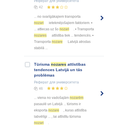
Реферат
для университета
42
... no svarīgākajiem transporta
nozari
ietekmējošajiem faktoriem. •
... attiecas uz šo
nozari
. • Transporta
nozares
attīstība tiek ... tendencēs. •
Transporta
nozare
Latvijā atrodas
stabilā ...
Tūrisma
nozares
attīstības
tendences Latvijā un tās
problēmas
Реферат
для университета
46
... viena no vadošajām
nozarēm
pasaulē un Latvijā ... tūrisms ir
eksporta
nozare
, kuras attīstība
labvēlīgi ... , lai attīstītu tūrisma
nozari
.