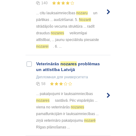
140
... citu lauksaimniecības
nozaru
un
pārtikas ... audzēšanai. 5.
Nozarē
strādājošo vecuma struktūra ... radīt
draudus
nozares
veiksmīgai
attīstībai, ... jaunu speciālistu piesaiste
nozarei
. 6. ...
Veterinārās
nozares
problēmas
un attīstība Latvijā
Дипломная
для университета
58
... pakalpojumi ir lauksaimniecības
nozares
sastāvā. Pēc vispārējās ...
viena no veterinārās
nozares
pamatfunkcijām ir lauksaimniecības ...
ziņā veterināro pakalpojumu
nozarē
Rīgas plānošanas ...