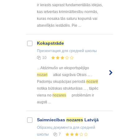
ir ierasts saprast fundamentālās idejas,
kas ietvertas krimināltiesību normās,
kuras nosaka tās saturu kopumā vai
atsevišķās iestādēs. Pie ...
Kokapstrāde
Презентация
для средней школы
10
... Atdzimušo un eksportspējīgo
nozari
atkal sagrāva Otrais ... .
Padomju okupācijas periodā
nozarē
notika būtiskas strukturālas ... , tāpēc
viena no
nozares
problēmām ir
augsti ...
Saimniecības
nozares
Latvijā
Образец документа
для средней
школы
7