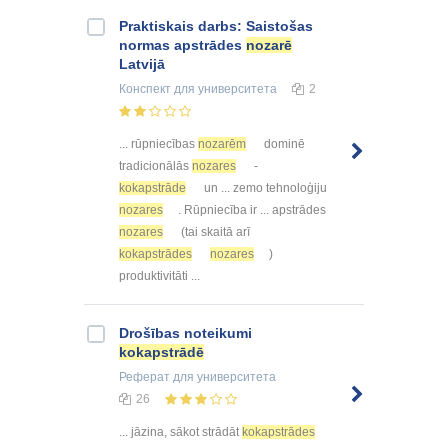
Praktiskais darbs: Saistošas
normas apstrādes
nozarē
Latvijā
Конспект
для университета
2
... rūpniecības
nozarēm
dominē
tradicionālās
nozares
-
kokapstrāde
un ... zemo tehnoloģiju
nozares
. Rūpniecība ir ... apstrādes
nozares
(tai skaitā arī
kokapstrādes
nozares
)
produktivitāti ...
Drošības noteikumi
kokapstrādē
Реферат
для университета
26
... jāzina, sākot strādāt
kokapstrādes