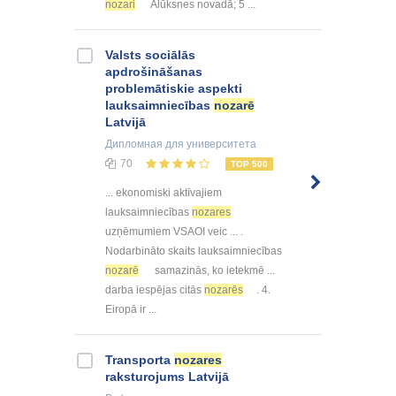
nozari
Alūksnes novadā; 5 ...
Valsts sociālās
apdrošināšanas
problemātiskie aspekti
lauksaimniecības
nozarē
Latvijā
Дипломная
для университета
70
TOP 500
... ekonomiski aktīvajiem
lauksaimniecības
nozares
uzņēmumiem VSAOI veic ... .
Nodarbināto skaits lauksaimniecības
nozarē
samazinās, ko ietekmē ...
darba iespējas citās
nozarēs
. 4.
Eiropā ir ...
Transporta
nozares
raksturojums Latvijā