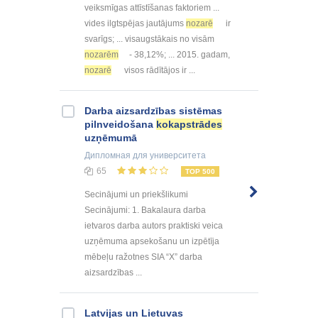
veiksmīgas attīstīšanas faktoriem ...
vides ilgtspējas jautājums
nozarē
ir
svarīgs; ... visaugstākais no visām
nozarēm
- 38,12%; ... 2015. gadam,
nozarē
visos rādītājos ir ...
Darba aizsardzības sistēmas
pilnveidošana
kokapstrādes
uzņēmumā
Дипломная
для университета
65
TOP 500
Secinājumi un priekšlikumi
Secinājumi: 1. Bakalaura darba
ietvaros darba autors praktiski veica
uzņēmuma apsekošanu un izpētīja
mēbeļu ražotnes SIA “X” darba
aizsardzības ...
Latvijas un Lietuvas