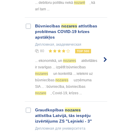
... debitoru politiku nekā
nozarē
, kā
arī tam ...
Būvniecības
nozares
attīstības
problēmas COVID-19 krīzes
apstākļos
Дипломная
, академическая
80
TOP 500
... ekonomikā, un
nozares
aktivitātes
ir svarīgas ... izpētīt būvniecības
nozares
un konkrētā ... ietekmi uz
būvniecības
nozares
uzņēmuma
SIA ... : būvniecība, būvniecības
nozare
, Covid-19, krīzes ...
Graudkopības
nozares
attīstība Latvijā, tās iespēju
izvērtējums ZS "Lejnieki - 3"
Дипломная
для университета