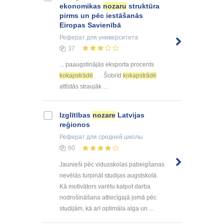
ekonomikas
nozaru
struktūra
pirms un pēc iestāšanās
Eiropas Savienībā
Реферат
для университета
37
... paaugstinājās eksporta procents
kokapstrādē
. Šobrīd
kokapstrādē
attīstās straujāk ...
Izglītības
nozare
Latvijas
reģionos
Реферат
для средней школы
60
Jaunieši pēc vidusskolas pabeigšanas
nevēlās turpināt studijas augstskolā.
Kā motivātors varētu kalpot darba
nodrošināšana attiecīgajā jomā pēc
studijām, kā arī optimāla alga un ...