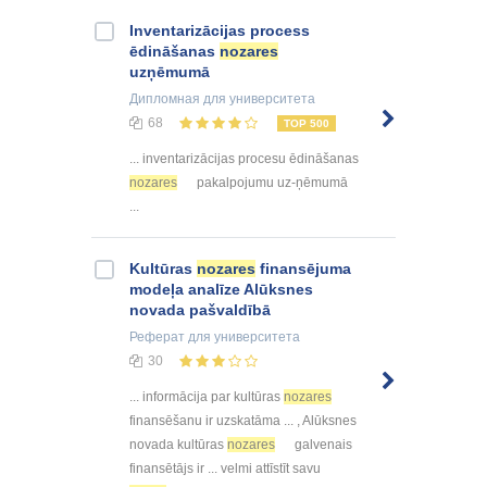
Inventarizācijas process
ēdināšanas
nozares
uzņēmumā
Дипломная
для университета
68
TOP 500
... inventarizācijas procesu ēdināšanas
nozares
pakalpojumu uz-ņēmumā
...
Kultūras
nozares
finansējuma
modeļa analīze Alūksnes
novada pašvaldībā
Реферат
для университета
30
... informācija par kultūras
nozares
finansēšanu ir uzskatāma ... , Alūksnes
novada kultūras
nozares
galvenais
finansētājs ir ... velmi attīstīt savu