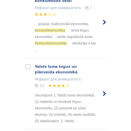
konkurences veidi
Реферат
для университета
7
... grupās: tradicionālā ekonomika,
komandekonomika
, brīvā tirgus
ekonomika ... valsts regulējošā loma.
Komandekonomikai
raksturīgs ir tas
...
Valsts loma tirgus un
plānveida ekonomikā
Реферат
для университета
13
Secinājumi 1. Valsts loma ekonomikā:
(1) ietekmē un kontrolē tirgus
ekonomiku; (2) pieņemt un izdot
likumus; (3) nodokļi; (4) valsts budžets;
(5) stabilizators. 2. Valsts ...