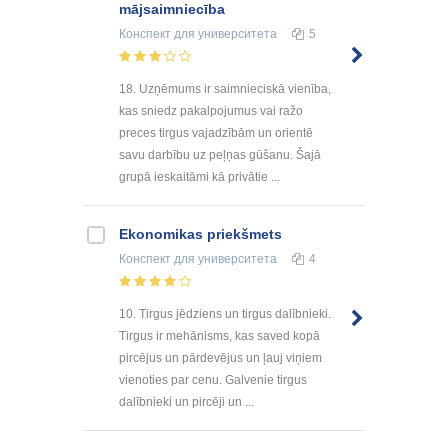
mājsaimniecība
Конспект
для университета
5
18. Uzņēmums ir saimnieciskā vienība,
kas sniedz pakalpojumus vai ražo
preces tirgus vajadzībām un orientē
savu darbību uz peļņas gūšanu. Šajā
grupā ieskaitāmi kā privātie ...
Ekonomikas priekšmets
Конспект
для университета
4
10. Tirgus jēdziens un tirgus dalībnieki.
Tirgus ir mehānisms, kas saved kopā
pircējus un pārdevējus un ļauj viņiem
vienoties par cenu. Galvenie tirgus
dalībnieki un pircēji un ...