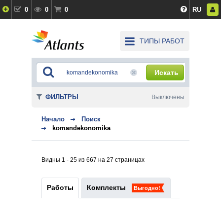
0
0
0
RU
ТИПЫ РАБОТ
Искать
ФИЛЬТРЫ
Выключены
Начало
Поиск
komandekonomika
Видны 1 - 25 из 667 на 27 страницах
Работы
Комплекты
Выгодно!