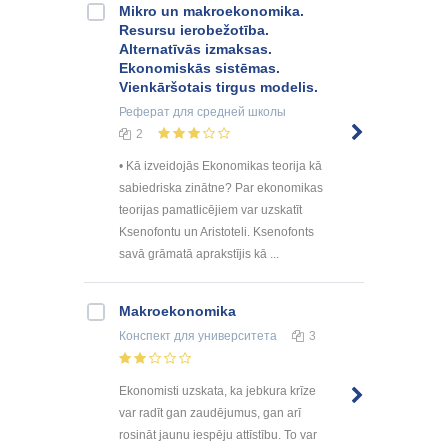
Mikro un makroekonomika.
Resursu ierobežotība.
Alternatīvās izmaksas.
Ekonomiskās sistēmas.
Vienkāršotais tirgus modelis.
Реферат
для средней школы
2
• Kā izveidojās Ekonomikas teorija kā
sabiedriska zinātne? Par ekonomikas
teorijas pamatlicējiem var uzskatīt
Ksenofontu un Aristoteli. Ksenofonts
savā grāmatā aprakstījis kā ...
Makroekonomika
Конспект
для университета
3
Ekonomisti uzskata, ka jebkura krīze
var radīt gan zaudējumus, gan arī
rosināt jaunu iespēju attīstību. To var