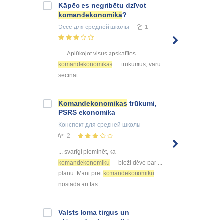
Kāpēc es negribētu dzīvot
komandekonomikā
?
Эссе
для средней школы
1
... . Aplūkojot visus apskatītos
komandekonomikas
trūkumus, varu
secināt ...
Komandekonomikas
trūkumi,
PSRS ekonomika
Конспект
для средней школы
2
... svarīgi pieminēt, ka
komandekonomiku
bieži dēve par ...
plānu. Mani pret
komandekonomiku
nostāda arī tas ...
Valsts loma tirgus un