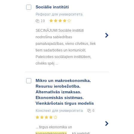
Sociālie institūti
Реферат
для университета
19
SECINĀJUMI Sociālie institūti
nodrošina sabiedrības
pamatvajadzības, vieno cilvēkus, liek
tiem sadarboties un komunicēt.
Pateicoties sociālajiem institūtiem,
cilvēks spēj ...
Mikro un makroekonomika.
Resursu ierobežotība.
Alternatīvās izmaksas.
Ekonomiskās sistēmas.
Vienkāršotais tirgus modelis
Конспект
для университета
6
... tirgus ekonomika un
komandekonomika
kā pretstati. ...