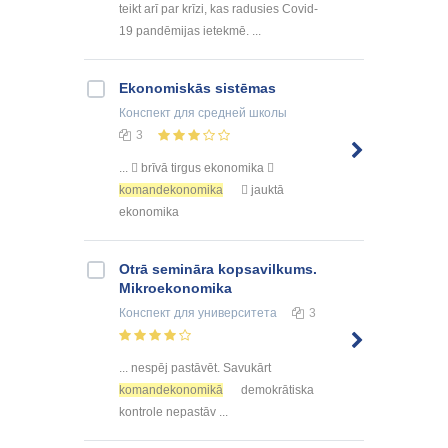
teikt arī par krīzi, kas radusies Covid-
19 pandēmijas ietekmē. ...
Ekonomiskās sistēmas
Конспект
для средней школы
3
...  brīvā tirgus ekonomika 
komandekonomika
 jauktā
ekonomika
Otrā semināra kopsavilkums.
Mikroekonomika
Конспект
для университета
3
... nespēj pastāvēt. Savukārt
komandekonomikā
demokrātiska
kontrole nepastāv ...