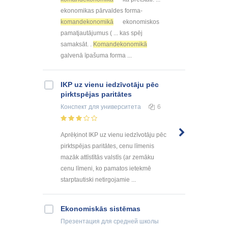
ekonomikas pārvaldes forma-
komandekonomikā
ekonomiskos
pamatjautājumus ( ... kas spēj
samaksāt. .
Komandekonomikā
galvenā īpašuma forma ...
IKP uz vienu iedzīvotāju pēc
pirktspējas paritātes
Конспект
для университета
6
Aprēķinot IKP uz vienu iedzīvotāju pēc
pirktspējas paritātes, cenu līmenis
mazāk attīstītās valstīs (ar zemāku
cenu līmeni, ko pamatos ietekmē
starptautiski netirgojamie ...
Ekonomiskās sistēmas
Презентация
для средней школы