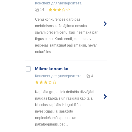
Конспект
для университета
14
Cenu konkurences darbības
mehānisms: ražotājfirma nosaka
savām precēm cenu, kas ir zemāka par
tirgus cenu. Konkurenti, kuriem nav
iespējas samazināt pašizmaksu, nevar
noturēties ...
Mikroekonomika
Конспект
для университета
4
Kapitāla grupa tiek definēta divvējādi-
naudas kapitāls un ražīgais kapitāls.
Naudas kapitāls ir ieguldītās
investīcijas, lai saražoto
nepieciešamās preces un
pakalpojumus, bet ...