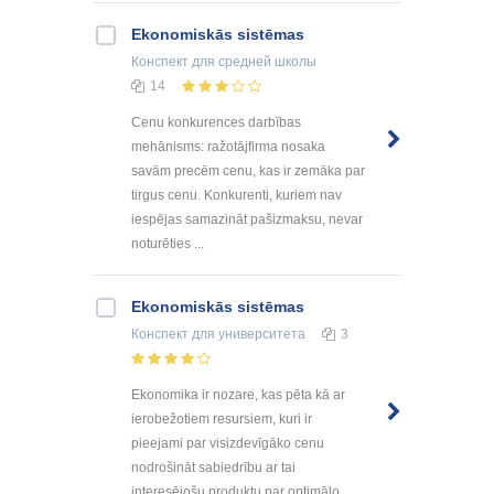
Ekonomiskās sistēmas
Конспект
для средней школы
14
Cenu konkurences darbības
mehānisms: ražotājfirma nosaka
savām precēm cenu, kas ir zemāka par
tirgus cenu. Konkurenti, kuriem nav
iespējas samazināt pašizmaksu, nevar
noturēties ...
Ekonomiskās sistēmas
Конспект
для университета
3
Ekonomika ir nozare, kas pēta kā ar
ierobežotiem resursiem, kuri ir
pieejami par visizdevīgāko cenu
nodrošināt sabiedrību ar tai
interesējošu produktu par optimālo