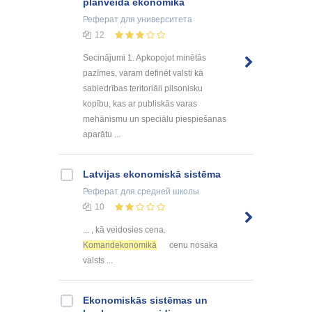
plānveida ekonomikā
Реферат
для университета
12
Secinājumi 1. Apkopojot minētās
pazīmes, varam definēt valsti kā
sabiedrības teritoriāli pilsonisku
kopību, kas ar publiskās varas
mehānismu un speciālu piespiešanas
aparātu ...
Latvijas ekonomiskā sistēma
Реферат
для средней школы
10
... , kā veidosies cena.
Komandekonomikā
cenu nosaka
valsts ...
Ekonomiskās sistēmas un