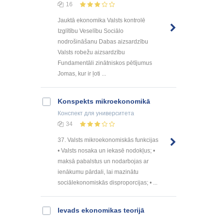
16
Jauktā ekonomika Valsts kontrolē
Izglītību Veselību Sociālo
nodrošināšanu Dabas aizsardzību
Valsts robežu aizsardzību
Fundamentāli zinātniskos pētījumus
Jomas, kur ir ļoti ...
Konspekts mikroekonomikā
Конспект
для университета
34
37. Valsts mikroekonomiskās funkcijas
• Valsts nosaka un iekasē nodokļus; •
maksā pabalstus un nodarbojas ar
ienākumu pārdali, lai mazinātu
sociālekonomiskās disproporcijas; • ...
Ievads ekonomikas teorijā