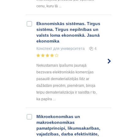
cenu, kuru tā ...
Ekonomiskās sistēmas. Tirgus
sistēma. Tirgus nepilnības un
valsts loma ekonomikā. Jaunā
ekonomika
Конспект
для университета
4
Nekustamais īpašums jaunajā
bezsvara elektroniskās komercijas
pasaulē dematerializējās līdz ar
dažādām precēm, piemēram, biroja
telpu dematerializācija ir saistīta r to,
ka papīra ...
Mikroekonomikas un
makroekonomikas
pamatprincipi, likumsakarības,
vajadzības, darba efektivitāte,