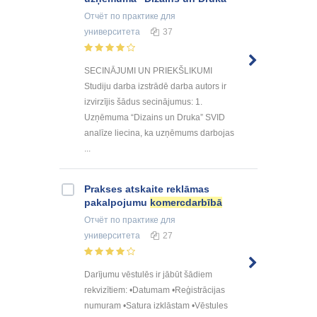
Отчёт по практике
для
университета
37
SECINĀJUMI UN PRIEKŠLIKUMI
Studiju darba izstrādē darba autors ir
izvirzījis šādus secinājumus: 1.
Uzņēmuma “Dizains un Druka” SVID
analīze liecina, ka uzņēmums darbojas
...
Prakses atskaite reklāmas
pakalpojumu
komercdarbībā
Отчёт по практике
для
университета
27
Darījumu vēstulēs ir jābūt šādiem
rekvizītiem: •Datumam •Reģistrācijas
numuram •Satura izklāstam •Vēstules