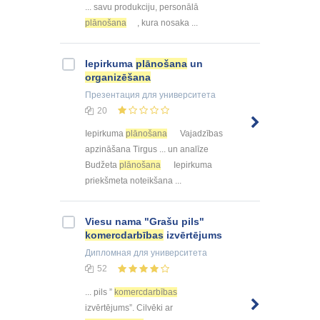
... savu produkciju, personālā
plānošana
, kura nosaka ...
Iepirkuma
plānošana
un
organizēšana
Презентация
для университета
20
Iepirkuma
plānošana
Vajadzības
apzināšana Tirgus ... un analīze
Budžeta
plānošana
Iepirkuma
priekšmeta noteikšana ...
Viesu nama "Grašu pils"
komercdarbības
izvērtējums
Дипломная
для университета
52
... pils ”
komercdarbības
izvērtējums”. Cilvēki ar