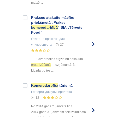
maizē ...
Prakses atskaite mācību
priekšmetā „Prakse
komercdarbībā
” SIA „Tērvete
Food”
Отчёт по практике
для
университета
27
... . Līdzdarboties tirgzinību pasākumu
organizēšanā
uzņēmumā. 3.
Līdzdarboties ...
Komercdarbība
tūrismā
Реферат
для университета
12
No 2014.gada 2. janvāra līdz
2014.gada 31.janvārim tiek izsludināta