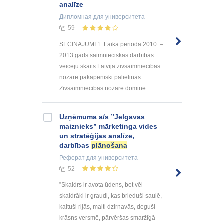
analīze
Дипломная
для университета
59
SECINĀJUMI 1. Laika periodā 2010. –
2013.gads saimnieciskās darbības
veicēju skaits Latvijā zivsaimniecības
nozarē pakāpeniski palielinās.
Zivsaimniecības nozarē dominē ...
Uzņēmuma a/s ”Jelgavas
maiznieks” mārketinga vides
un stratēģijas analīze,
darbības
plānošana
Реферат
для университета
52
”Skaidrs ir avota ūdens, bet vēl
skaidrāki ir graudi, kas brieduši saulē,
kaltuši rijās, malti dzirnavās, deguši
krāsns versmē, pārvēršas smaržīgā