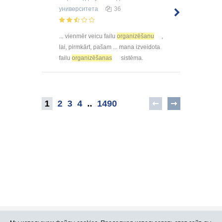
университета
36
... vienmēr veicu failu
organizēšanu
,
lai, pirmkārt, pašam ... mana izveidota
failu
organizēšanas
sistēma.
1
2
3
4
..
1490