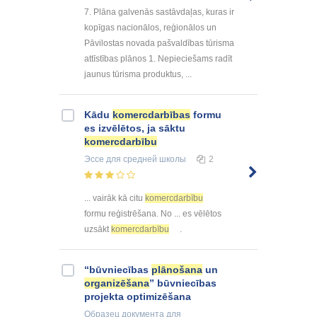
7. Plāna galvenās sastāvdaļas, kuras ir
kopīgas nacionālos, reģionālos un
Pāvilostas novada pašvaldības tūrisma
attīstības plānos 1. Nepieciešams radīt
jaunus tūrisma produktus, ...
Kādu
komercdarbības
formu
es izvēlētos, ja sāktu
komercdarbību
Эссе
для средней школы
2
... vairāk kā citu
komercdarbību
formu reģistrēšana. No ... es vēlētos
uzsākt
komercdarbību
.
“būvniecības
plānošana
un
organizēšana
” būvniecības
projekta optimizēšana
Образец документа
для