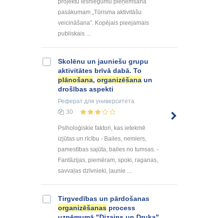
projektu iesniegumu pieņemšana
pasākumam „Tūrisma aktivitāšu
veicināšana”. Kopējais pieejamais
publiskais ...
Skolēnu un jauniešu grupu
aktivitātes brīvā dabā. To
plānošana
,
organizēšana
un
drošības aspekti
Реферат
для университета
30
Psiholoģiskie faktori, kas ietekmē
izjūtas un rīcību - Bailes, nemiers,
pamestības sajūta, bailes no tumsas. -
Fantāzijas, piemēram, spoki, raganas,
savvaļas dzīvnieki, ļaunie ...
Tirgvedības un pārdošanas
organizēšanas
process
uzņēmumā "Dizains un Druka"