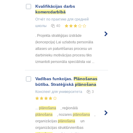
Kvalifikācijas darbs
komercdarbībā
Отчёт по практике
для средней
школы
40
. Projekta stratēģijas izstrāde
(koncepcija) Lai uzlabotu personāla
atlases un paturēšanas procesu un
darbinieku motivācijas procesu tiks
izmantoti personāla speciālista vai ...
Vadības funkcijas.
Plānošanas
būtība. Stratēģiskā
plānošana
Конспект
для университета
3
...
plānošana
, reģionālā
plānošana
, nozares
plānošana
,
organizācijas
plānošana
un
organizācijas struktūrvienības