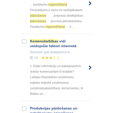
... pasākumu
organizēšanā
Finansējums ir viens no svarīgākajiem
plānošanas
... pieprasa stratēģiskas
plānošanas
procesa pilnveidošanu.
Pasākuma
organizēšanai
ir ...
Komercdarbības
vidi
veidojošie faktori internetā
Конспект
для университета
14
1. Kādu informāciju un pakalpojumus
sniedz komersantam šī iestāde?
Latvijas Republikas Uzņēmumu
reģistrs reģistrē uzņēmumus
(uzņēmējsabiedrības), komersantus, to
filiāles un ...
Produkcijas pārdošanas un