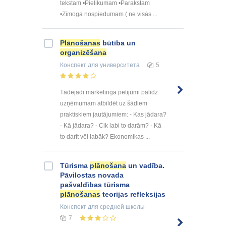
tekstam •Pielikumam •Parakstam
•Zīmoga nospiedumam ( ne visās ...
Plānošanas
būtība un
organizēšana
Конспект
для университета
5
Tādējādi mārketinga pētījumi palīdz
uzņēmumam atbildēt uz šādiem
praktiskiem jautājumiem: - Kas jādara?
- Kā jādara? - Cik labi to darām? - Kā
to darīt vēl labāk? Ekonomikas ...
Tūrisma
plānošana
un vadība.
Pāvilostas novada
pašvaldības tūrisma
plānošanas
teorijas refleksijas
Конспект
для средней школы
7