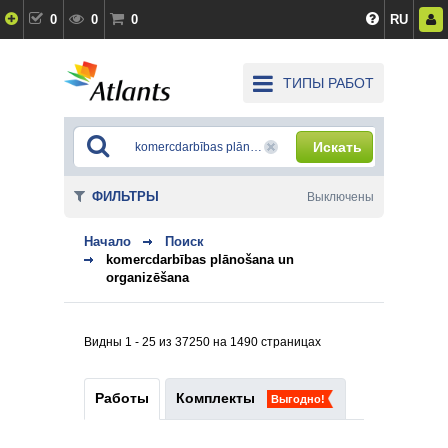
0
0
0
RU
ТИПЫ РАБОТ
Искать
ФИЛЬТРЫ
Выключены
Начало
Поиск
komercdarbības plānošana un
organizēšana
Видны 1 - 25 из 37250 на 1490 страницах
Работы
Комплекты
Выгодно!