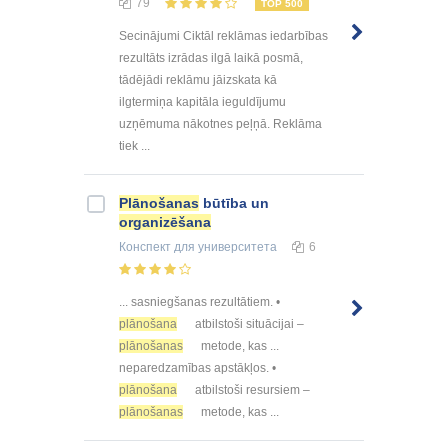
79
TOP 500
Secinājumi Ciktāl reklāmas iedarbības
rezultāts izrādas ilgā laikā posmā,
tādējādi reklāmu jāizskata kā
ilgtermiņa kapitāla ieguldījumu
uzņēmuma nākotnes peļņā. Reklāma
tiek ...
Plānošanas
būtība un
organizēšana
Конспект
для университета
6
... sasniegšanas rezultātiem. •
plānošana
atbilstoši situācijai –
plānošanas
metode, kas ...
neparedzamības apstākļos. •
plānošana
atbilstoši resursiem –
plānošanas
metode, kas ...