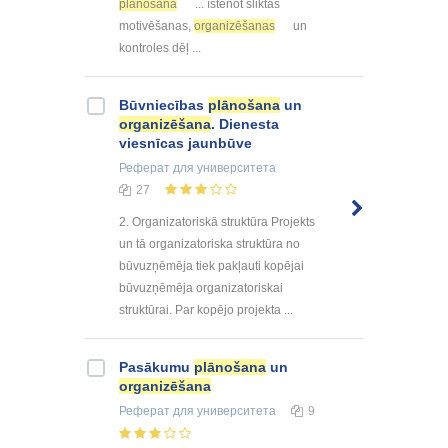
plānošana
... īstenot sliktas
motivēšanas,
organizēšanas
un
kontroles dēļ ...
Būvniecības
plānošana
un
organizēšana
. Dienesta
viesnīcas jaunbūve
Реферат
для университета
27
2. Organizatoriskā struktūra Projekts
un tā organizatoriska struktūra no
būvuzņēmēja tiek pakļauti kopējai
būvuzņēmēja organizatoriskai
struktūrai. Par kopējo projekta ...
Pasākumu
plānošana
un
organizēšana
Реферат
для университета
9