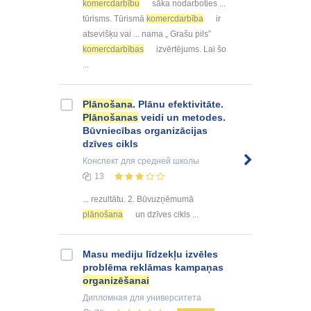
komercdarbību
sāka nodarboties ...
tūrisms. Tūrismā
komercdarbība
ir
atsevišķu vai ... nama „ Grašu pils”
komercdarbības
izvērtējums. Lai šo
...
Plānošana
. Plānu efektivitāte.
Plānošanas
veidi un metodes.
Būvniecības organizācijas
dzīves cikls
Конспект
для средней школы
13
... rezultātu. 2. Būvuzņēmumā
plānošana
un dzīves cikls ...
Masu mediju līdzekļu izvēles
problēma reklāmas kampaņas
organizēšanai
Дипломная
для университета