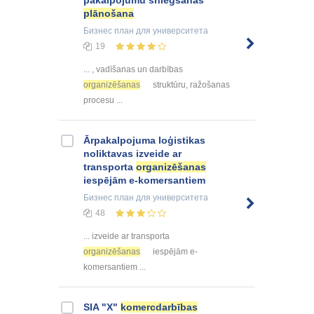
pakalpojumu sniegšanas
plānošana
Бизнес план
для университета
19
... , vadīšanas un darbības
organizēšanas
struktūru, ražošanas
procesu ...
Ārpakalpojuma loģistikas
noliktavas izveide ar
transporta
organizēšanas
iespējām e-komersantiem
Бизнес план
для университета
48
... izveide ar transporta
organizēšanas
iespējām e-
komersantiem ...
SIA "X"
komercdarbības