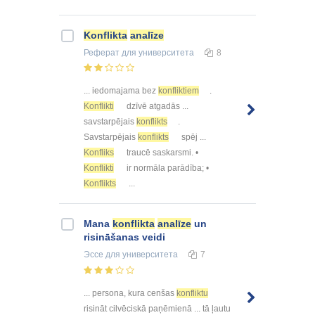
Konflikta
analīze
Реферат
для университета
8
... iedomajama bez
konfliktiem
.
Konflikti
dzīvē atgadās ...
savstarpējais
konflikts
.
Savstarpējais
konflikts
spēj ...
Konfliks
traucē saskarsmi. •
Konflikti
ir normāla parādība; •
Konflikts
...
Mana
konflikta
analīze
un
risināšanas veidi
Эссе
для университета
7
... persona, kura cenšas
konfliktu
risināt cilvēciskā paņēmienā ... tā ļautu