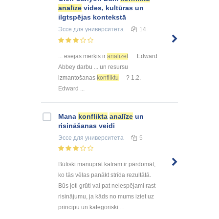
analīze
vides, kultūras un
ilgtspējas kontekstā
Эссе
для университета
14
... esejas mērķis ir
analizēt
Edward
Abbey darbu ... un resursu
izmantošanas
konfliktu
? 1.2.
Edward ...
Mana
konflikta
analīze
un
risināšanas veidi
Эссе
для университета
5
Būtiski manuprāt katram ir pārdomāt,
ko tās vēlas panākt strīda rezultātā.
Būs ļoti grūti vai pat neiespējami rast
risinājumu, ja kāds no mums iziet uz
principu un kategoriski ...