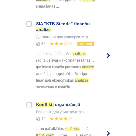
risināšanas ...
SIA "KTB Stende" finanšu
analīze
Дипломная
для университета
86
TOP 500
... tie izmanto finanšu
analīzes
rādītājus svarīgāko finansēšanas ...
Īpašnieki finanšu pārskatus
analizē
ar mērķi paaugstināt ... Svarīga
finansiāli ekonomiskās
analīzes
sastāvdaļa ir finanšu ...
Konflikti
organizācijā
Реферат
для университета
14
... un pat atklātus
konfliktus
. 2.
Konfliktiem
ir ne ... . Lai sekmīgi