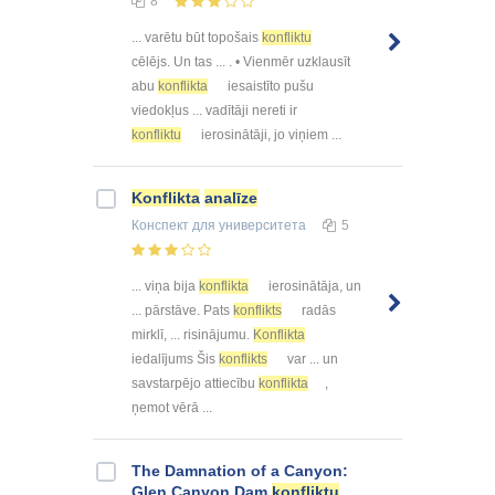
8
... varētu būt topošais
konfliktu
cēlējs. Un tas ... . • Vienmēr uzklausīt
abu
konflikta
iesaistīto pušu
viedokļus ... vadītāji nereti ir
konfliktu
ierosinātāji, jo viņiem ...
Konflikta
analīze
Конспект
для университета
5
... viņa bija
konflikta
ierosinātāja, un
... pārstāve. Pats
konflikts
radās
mirklī, ... risinājumu.
Konflikta
iedalījums Šis
konflikts
var ... un
savstarpējo attiecību
konflikta
,
ņemot vērā ...
The Damnation of a Canyon:
Glen Canyon Dam
konfliktu