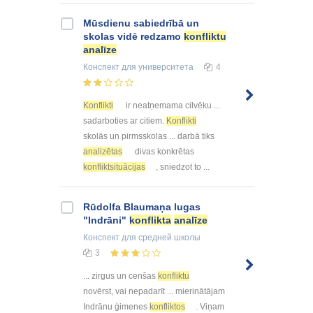
Mūsdienu sabiedrībā un
skolas vidē redzamo
konfliktu
analīze
Конспект
для университета
4
Konflikti
ir neatņemama cilvēku ...
sadarboties ar citiem.
Konflikti
skolās un pirmsskolas ... darbā tiks
analizētas
divas konkrētas
konfliktsituācijas
, sniedzot to ...
Rūdolfa Blaumaņa lugas
"Indrāni"
konflikta
analīze
Конспект
для средней школы
3
... zirgus un cenšas
konfliktu
novērst, vai nepadarīt ... mierinātājam
Indrānu ģimenes
konfliktos
. Viņam