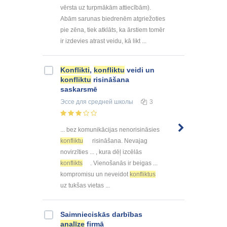
vērsta uz turpmākām attiecībām).
Abām sarunas biedrenēm atgriežoties
pie zēna, tiek atklāts, ka ārstiem tomēr
ir izdevies atrast veidu, kā likt ...
Konflikti
,
konfliktu
veidi un
konfliktu
risināšana
saskarsmē
Эссе
для средней школы
3
... bez komunikācijas nenorisināsies
konfliktu
risināšana. Nevajag
novirzīties ... , kura dēļ izcēlās
konflikts
. Vienošanās ir beigas ...
kompromisu un neveidot
konfliktus
uz tukšas vietas ...
Saimnieciskās darbības
analīze
firmā