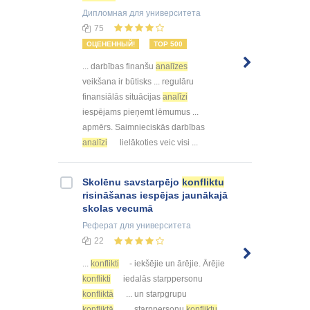
Дипломная
для университета
75
ОЦЕНЕННЫЙ!
TOP 500
... darbības finanšu
analīzes
veikšana ir būtisks ... regulāru
finansiālās situācijas
analīzi
iespējams pieņemt lēmumus ...
apmērs. Saimnieciskās darbības
analīzi
lielākoties veic visi ...
Skolēnu savstarpējo
konfliktu
risināšanas iespējas jaunākajā
skolas vecumā
Реферат
для университета
22
...
konflikti
- iekšējie un ārējie. Ārējie
konflikti
iedalās starppersonu
konfliktā
... un starpgrupu
konfliktā
... starppersonu
konfliktu