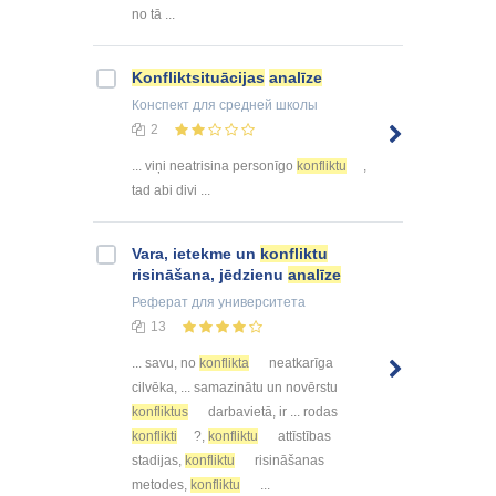
no tā ...
Konfliktsituācijas
analīze
Конспект
для средней школы
2
... viņi neatrisina personīgo
konfliktu
,
tad abi divi ...
Vara, ietekme un
konfliktu
risināšana, jēdzienu
analīze
Реферат
для университета
13
... savu, no
konflikta
neatkarīga
cilvēka, ... samazinātu un novērstu
konfliktus
darbavietā, ir ... rodas
konflikti
?,
konfliktu
attīstības
stadijas,
konfliktu
risināšanas
metodes,
konfliktu
...