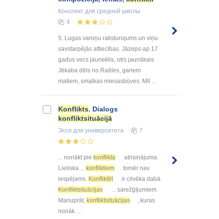
Конспект
для средней школы
4
5. Lugas varoņu raksturojums un viņu
savstarpējās attiecības. Jāzeps-ap 17
gadus vecs jauneklis, otrs jaunākais
Jēkaba dēls no Raēles, gariem
matiem, smalkas miesasbūves. Mīl ...
Konflikts
. Dialogs
konfliktsituācijā
Эссе
для университета
7
... nonākt pie
konflikta
atrisinājuma.
Lieliska ...
konfliktiem
tomēr nav
iespējams.
Konfliktēt
ir cilvēka dabā.
Konfliktsituācijas
... sarežģījumiem.
Manuprāt,
konfliktsituācijas
, kuras
nonāk ...