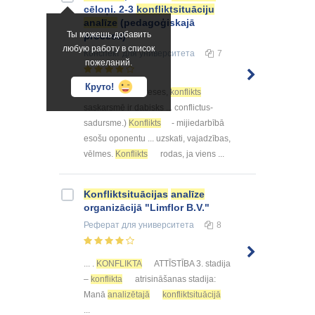
cēloņi. 2-3
konfliktsituāciju
analīze
(pedagoģiskajā
Ты можешь добавить
procesā)
любую работу в список
Конспект
для университета
7
пожеланий.
Круто!
... atšķirīgas intereses,
konflikts
saskarsmē ir dabisks ... conflictus-
sadursme.)
Konflikts
- mijiedarbībā
esošu oponentu ... uzskati, vajadzības,
vēlmes.
Konflikts
rodas, ja viens ...
Konfliktsituācijas
analīze
organizācijā "Limflor B.V."
Реферат
для университета
8
... .
KONFLIKTA
ATTĪSTĪBA 3. stadija
–
konflikta
atrisināšanas stadija:
Manā
analizētajā
konfliktsituācijā
...