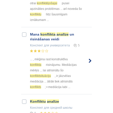
otrai
konfliktējošajai
pusei
apzināties problēmas ... arī noveda šo
konfliktu
līdz šausmīgam
iznākumam ...
Mana
konflikta
analīze
un
risināšanas veidi
Конспект
для университета
5
... , mēģina rast konstruktīvu
konflikta
risinājumu. Mediācijas
mērķis ... lai atrisinātu šo
konfliktsituāciju
, ir jāizvēlas
mediācija ... ātrāk tiek atrisināts
konflikts
; • mediācija labi ...
Konfliktu
analīze
Конспект
для средней школы