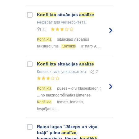
Konflikta
situācijas
analīze
Реферат
для университета
11
Konflikta
situācijas vispārīgs
raksturojums .
Konflikts
ir starp 9. ...
Konflikta
situācijas
analīze
Конспект
для университета
2
Konflikta
puses – divi klasesbiedri (
... no maznodrošinātas ģimenes.
Konflikta
temats, iemesls,
iespējamie ...
Raiņa lugas "Jāzeps un viņa
brāļi" pilna
analīze
,
kompozīcija, tēmas,
konflikti