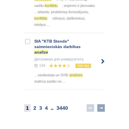
vadītu
konfliktu
, vispirms ir jānosaka
... ietvertu: problēmas formulējumu,
konflikta
cēloņus, dalībniekus,
mērķus ...
SIA "KTB Stende"
saimnieciskās darbības
analīze
Дипломная
для университета
159
TOP 500
... sastāvdaļa un SVID
analīzes
matrica sastāv no ...
1
2
3
4
..
3440