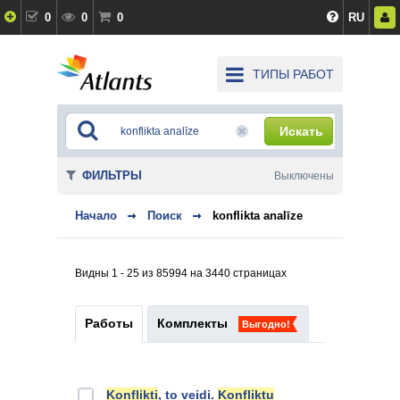
0
0
0
RU
ТИПЫ РАБОТ
Искать
ФИЛЬТРЫ
Выключены
Начало
Поиск
konflikta analīze
Видны 1 - 25 из 85994 на 3440 страницах
Работы
Комплекты
Выгодно!
Konflikti
, to veidi.
Konfliktu