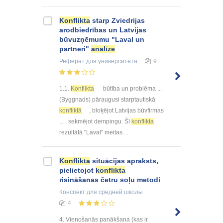
Konflikta
starp Zviedrijas
arodbiedrības un Latvijas
būvuzņēmumu "Laval un
partneri"
analīze
Реферат
для университета
9
1.1.
Konflikta
būtība un problēma ...
(Byggnads) pāraugusi starptautiskā
konfliktā
, bloķējot Latvijas būvfirmas
... , sekmējot dempingu. Šī
konflikta
rezultātā "Laval" meitas ...
Konflikta
situācijas apraksts,
pielietojot
konflikta
risināšanas četru soļu metodi
Конспект
для средней школы
4
4. Vienošanās panākšana (kas ir