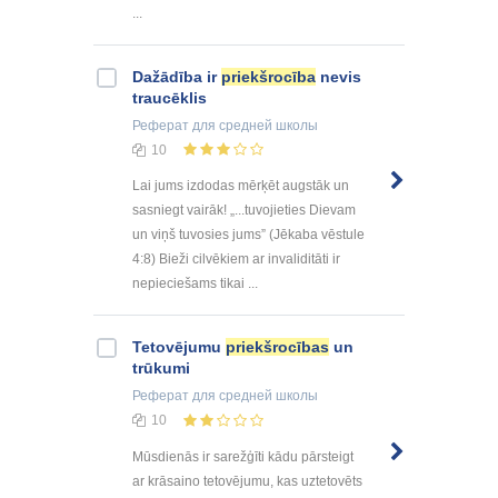
...
Dažādība ir
priekšrocība
nevis
traucēklis
Реферат
для средней школы
10
Lai jums izdodas mērķēt augstāk un
sasniegt vairāk! „...tuvojieties Dievam
un viņš tuvosies jums” (Jēkaba vēstule
4:8) Bieži cilvēkiem ar invaliditāti ir
nepieciešams tikai ...
Tetovējumu
priekšrocības
un
trūkumi
Реферат
для средней школы
10
Mūsdienās ir sarežģīti kādu pārsteigt
ar krāsaino tetovējumu, kas uztetovēts