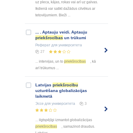
uz pleca, kājas, rokas vai arī uz galvas.
Ikdienā var satikt dažādus cilvēkus ar
tetovējumiem. Bieži ...
... . Aptauju veidi. Aptauju
priekšrocības
un trūkumi
Реферат
для университета
27
... intervijas, un to
priekšrocības
, kā
arī trūkumus ...
Latvijas
priekšrocību
uzturēšana globalizācijas
laikmetā
Эссе
для университета
3
... ilgtspējīgi izmantot globalizācijas
priekšrocības
, samazinot draudus.
Latvijas ...