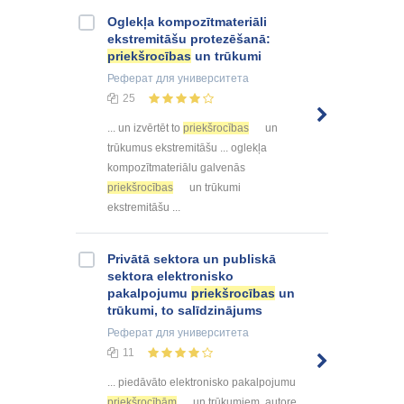
Oglekļa kompozītmateriāli
ekstremitāšu protezēšanā:
priekšrocības
un trūkumi
Реферат
для университета
25
... un izvērtēt to
priekšrocības
un
trūkumus ekstremitāšu ... oglekļa
kompozītmateriālu galvenās
priekšrocības
un trūkumi
ekstremitāšu ...
Privātā sektora un publiskā
sektora elektronisko
pakalpojumu
priekšrocības
un
trūkumi, to salīdzinājums
Реферат
для университета
11
... piedāvāto elektronisko pakalpojumu
priekšrocībām
un trūkumiem, autore