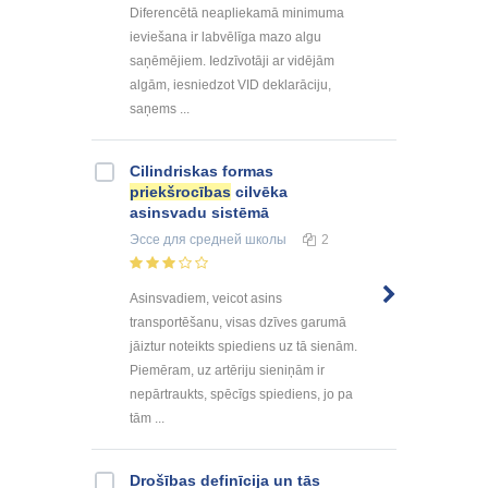
Diferencētā neapliekamā minimuma
ieviešana ir labvēlīga mazo algu
saņēmējiem. Iedzīvotāji ar vidējām
algām, iesniedzot VID deklarāciju,
saņems ...
Cilindriskas formas
priekšrocības
cilvēka
asinsvadu sistēmā
Эссе
для средней школы
2
Asinsvadiem, veicot asins
transportēšanu, visas dzīves garumā
jāiztur noteikts spiediens uz tā sienām.
Piemēram, uz artēriju sieniņām ir
nepārtraukts, spēcīgs spiediens, jo pa
tām ...
Drošības definīcija un tās