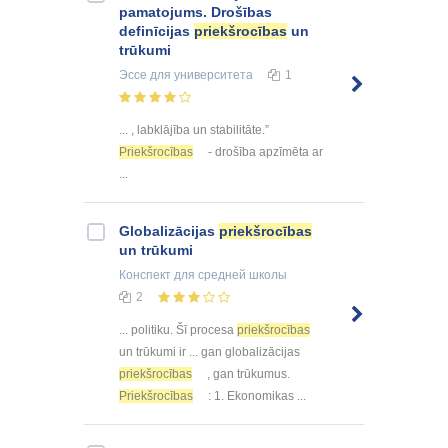
pamatojums. Drošības
definīcijas
priekšrocības
un
trūkumi
Эссе
для университета
1
... , labklājība un stabilitāte.”
Priekšrocības
- drošība apzīmēta ar
...
Globalizācijas
priekšrocības
un trūkumi
Конспект
для средней школы
2
... politiku. Šī procesa
priekšrocības
un trūkumi ir ... gan globalizācijas
priekšrocības
, gan trūkumus.
Priekšrocības
: 1. Ekonomikas ...