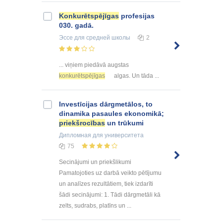
Konkurētspējīgas
profesijas
030. gadā.
Эссе
для средней школы
2
... viņiem piedāvā augstas
konkurētspējīgas
algas. Un tāda ...
Investīcijas dārgmetālos, to
dinamika pasaules ekonomikā;
priekšrocības
un trūkumi
Дипломная
для университета
75
Secinājumi un priekšlikumi
Pamatojoties uz darbā veikto pētījumu
un analīzes rezultātiem, tiek izdarīti
šādi secinājumi: 1. Tādi dārgmetāli kā
zelts, sudrabs, platīns un ...