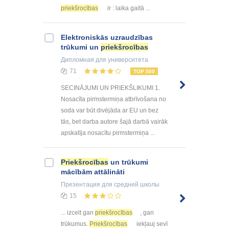
priekšrocības
ir : laika gaitā ...
Elektroniskās uzraudzības
trūkumi un
priekšrocības
Дипломная
для университета
71
TOP 500
SECINĀJUMI UN PRIEKŠLIKUMI 1.
Nosacīta pirmstermiņa atbrīvošana no
soda var būt divējāda ar EU un bez
tās, bet darba autore šajā darbā vairāk
apskatīja nosacītu pirmstermiņa ...
Priekšrocības
un trūkumi
mācībām attālināti
Презентация
для средней школы
15
... izcelt gan
priekšrocības
, gan
trūkumus.
Priekšrocības
iekļauj sevī