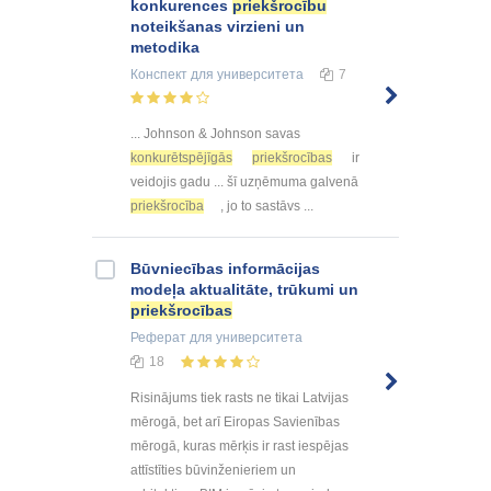
konkurences
priekšrocību
noteikšanas virzieni un
metodika
Конспект
для университета
7
... Johnson & Johnson savas
konkurētspējīgās
priekšrocības
ir
veidojis gadu ... šī uzņēmuma galvenā
priekšrocība
, jo to sastāvs ...
Būvniecības informācijas
modeļa aktualitāte, trūkumi un
priekšrocības
Реферат
для университета
18
Risinājums tiek rasts ne tikai Latvijas
mērogā, bet arī Eiropas Savienības
mērogā, kuras mērķis ir rast iespējas
attīstīties būvinženieriem un