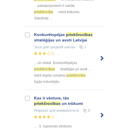
... pakalpojumiem ir vairāk
priekšrocību
nekā trūkumu.
Sākotnēji ...
Konkurētspējas
priekšrocības
stratēģijas un avoti Latvijai
Эссе
для средней школы
1
... un otrādi. Konkurētspējas
priekšrocības
stratēģija un avoti ...
laikā iegūtu izmaksu
priekšrocību
šajās industrijās.
Kas ir vēsture, tās
priekšrocības
un trūkumi
Реферат
для университета
8
... . 5. Galvenās vēstures