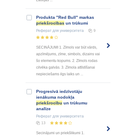
Produkta "Red Bull" markas
priekšrocības
un trūkumi
Реферат
для университета
9
SECINĀJUMI 1. Zīmols var būt vārds,
apzīmējums, zīme, simbols, dizains vai
šo elementu kopums. 2. Zīmols rodas
cilvēka galvās. 3. Zīmola attīstīšanai
nepieciešams ilgs laiks un ...
Progresīvā iedzīvotāju
ienākuma nodokļa
priekšrocību
un trūkumu
analīze
Реферат
для университета
13
Secinājumi un priekšlikumi 1.