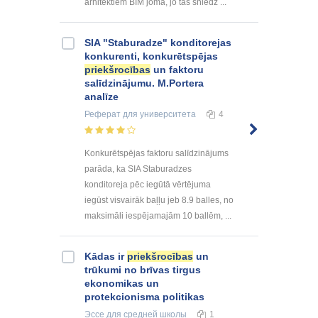
arhitektiem BIM jomā, jo tas sniedz ...
SIA "Staburadze" konditorejas
konkurenti, konkurētspējas
priekšrocības
un faktoru
salīdzinājumu. M.Portera
analīze
Реферат
для университета
4
Konkurētspējas faktoru salīdzinājums
parāda, ka SIA Staburadzes
konditoreja pēc iegūtā vērtējuma
iegūst visvairāk baļļu jeb 8.9 balles, no
maksimāli iespējamajām 10 ballēm, ...
Kādas ir
priekšrocības
un
trūkumi no brīvas tirgus
ekonomikas un
protekcionisma politikas
Эссе
для средней школы
1