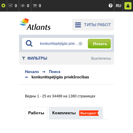
0
0
0
RU
ТИПЫ РАБОТ
Искать
ФИЛЬТРЫ
Выключены
Начало
Поиск
konkurētspējīgās priekšrocības
Видны 1 - 25 из 34488 на 1380 страницах
Работы
Комплекты
Выгодно!