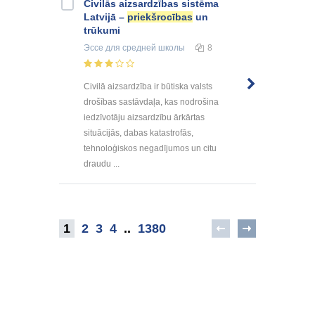
Civilās aizsardzības sistēma
Latvijā –
priekšrocības
un
trūkumi
Эссе
для средней школы
8
Civilā aizsardzība ir būtiska valsts
drošības sastāvdaļa, kas nodrošina
iedzīvotāju aizsardzību ārkārtas
situācijās, dabas katastrofās,
tehnoloģiskos negadījumos un citu
draudu ...
1
2
3
4
..
1380