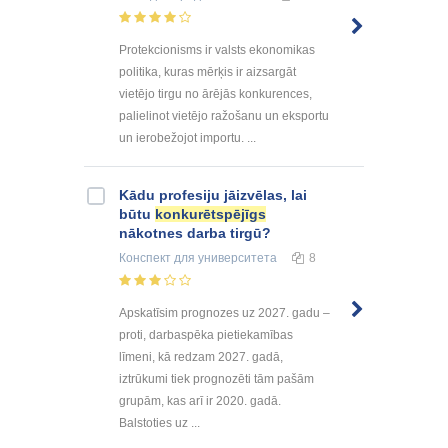
Protekcionisms ir valsts ekonomikas
politika, kuras mērķis ir aizsargāt
vietējo tirgu no ārējās konkurences,
palielinot vietējo ražošanu un eksportu
un ierobežojot importu. ...
Kādu profesiju jāizvēlas, lai
būtu
konkurētspējīgs
nākotnes darba tirgū?
Конспект
для университета
8
Apskatīsim prognozes uz 2027. gadu –
proti, darbaspēka pietiekamības
līmeni, kā redzam 2027. gadā,
iztrūkumi tiek prognozēti tām pašām
grupām, kas arī ir 2020. gadā.
Balstoties uz ...