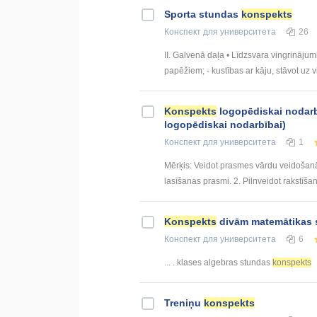
Sporta stundas
konspekts
Конспект
для университета
26
II. Galvenā daļa • Līdzsvara vingrinājum
papēžiem; - kustības ar kāju, stāvot uz vi
Konspekts
logopēdiskai nodarbī
logopēdiskai nodarbībai)
Конспект
для университета
1
Mērķis: Veidot prasmes vārdu veidošanā
lasīšanas prasmi. 2. Pilnveidot rakstīša
Konspekts
divām matemātikas
Конспект
для университета
6
... . klases algebras stundas
konspekts
Treniņu
konspekts