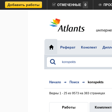
Добавить работы
ОТМЕЧЕННЫЕ
0
ПРО
интерне
Реферат
Конспект
Дипл
Начало
Поиск
konspekts
Видны 1 - 25 из 9573 на 383 страницах
Работы
Комплек