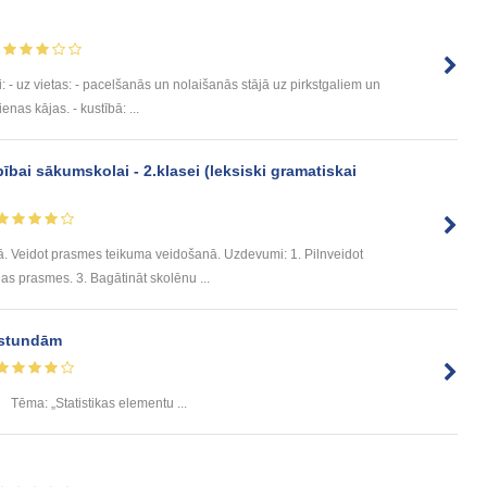
i: - uz vietas: - pacelšanās un nolaišanās stājā uz pirkstgaliem un
enas kājas. - kustībā: ...
bai sākumskolai - 2.klasei (leksiski gramatiskai
. Veidot prasmes teikuma veidošanā. Uzdevumi: 1. Pilnveidot
nas prasmes. 3. Bagātināt skolēnu ...
 stundām
Tēma: „Statistikas elementu ...