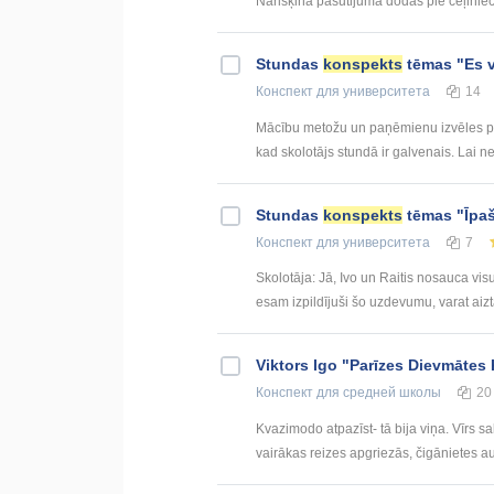
Narišķina pasūtijuma dodas pie ceļiniece
Stundas
konspekts
tēmas "Es vē
Конспект
для университета
14
Mācību metožu un paņēmienu izvēles pa
kad skolotājs stundā ir galvenais. Lai nebū
Stundas
konspekts
tēmas "Īpaš
Конспект
для университета
7
Skolotāja: Jā, Ivo un Raitis nosauca vis
esam izpildījuši šo uzdevumu, varat aiztai
Viktors Igo "Parīzes Dievmātes
Конспект
для средней школы
20
Kvazimodo atpazīst- tā bija viņa. Vīrs s
vairākas reizes apgriezās, čigānietes a