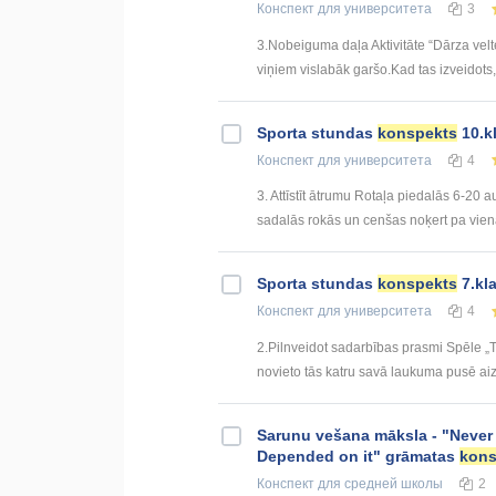
Конспект
для университета
3
3.Nobeiguma daļa Aktivitāte “Dārza vel
viņiem vislabāk garšo.Kad tas izveidots,
Sporta stundas
konspekts
10.k
Конспект
для университета
4
3. Attīstīt ātrumu Rotaļa piedalās 6-20 
sadalās rokās un cenšas noķert pa viena
Sporta stundas
konspekts
7.kla
Конспект
для университета
4
2.Pilnveidot sadarbības prasmi Spēle 
novieto tās katru savā laukuma pusē aiz 
Sarunu vešana māksla - "Never S
Depended on it" grāmatas
kons
Конспект
для средней школы
2