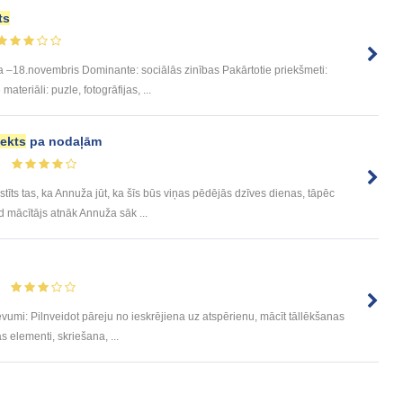
ts
 –18.novembris Dominante: sociālās zinības Pakārtotie priekšmeti:
teriāli: puzle, fotogrāfijas, ...
ekts
pa nodaļām
tīts tas, ka Annuža jūt, ka šīs būs viņas pēdējās dzīves dienas, tāpēc
ad mācītājs atnāk Annuža sāk ...
umi: Pilnveidot pāreju no ieskrējiena uz atspērienu, mācīt tāllēkšanas
s elementi, skriešana, ...