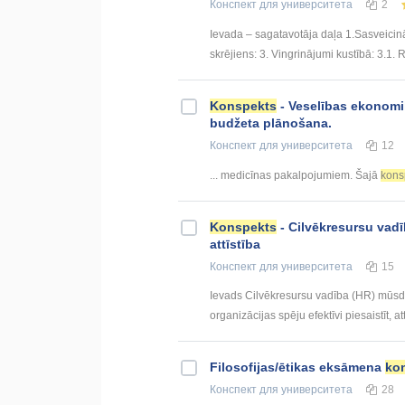
Конспект
для университета
2
Ievada – sagatavotāja daļa 1.Sasveicin
skrējiens: 3. Vingrinājumi kustībā: 3.1. 
Konspekts
- Veselības ekonomi
budžeta plānošana.
Конспект
для университета
12
... medicīnas pakalpojumiem. Šajā
kons
Konspekts
- Cilvēkresursu vadī
attīstība
Конспект
для университета
15
Ievads Cilvēkresursu vadība (HR) mūsdi
organizācijas spēju efektīvi piesaistīt, att
Filosofijas/ētikas eksāmena
ko
Конспект
для университета
28