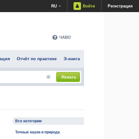
RU
Войти
Регистрация
ЧАВО
ация
Отчёт по практике
Э-книга
Искать
Все категории
Точные науки и природа