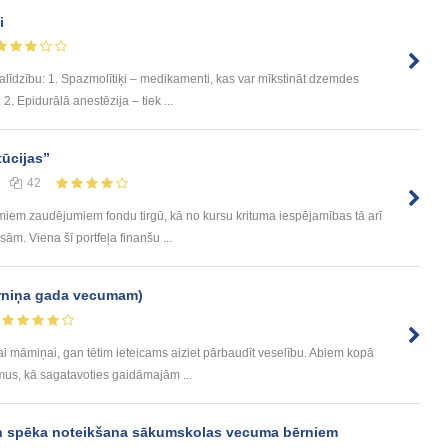
i
līdzību: 1. Spazmolītiķi – medikamenti, kas var mīkstināt dzemdes
 2. Epidurālā anestēzija – tiek ...
tūcijas”
42
amiem zaudējumiem fondu tirgū, kā no kursu krituma iespējamības tā arī
m. Viena šī portfeļa finanšu ...
ērniņa gada vecumam)
 māmiņai, gan tētim ieteicams aiziet pārbaudīt veselību. Abiem kopā
omus, kā sagatavoties gaidāmajām ...
 spēka noteikšana sākumskolas vecuma bērniem