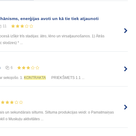
ānisms, enerģijas avoti un kā tie tiek atjaunoti
11
sā izšķir trīs stadijas: ātro, lēno un virsatjaunošanos. 1) Ātrās
 slodzes) * ...
а
6
ar sekojošo. 1.
KONTRAKTA
PRIEKŠMETS 1.1 ...
rais un sekundārais siltums. Siltuma produkcijas veidi: o Pamatmaiņas
lī o Muskuļu aktivitātes ...