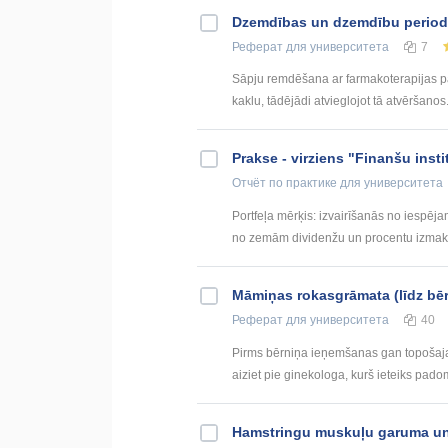
Dzemdības un dzemdību period
Реферат
для университета
7
Sāpju remdēšana ar farmakoterapijas pa
kaklu, tādējādi atvieglojot tā atvēršanos.
Prakse - virziens "Finanšu insti
Отчёт по практике
для университета
Portfeļa mērķis: izvairīšanās no iespēj
no zemām dividenžu un procentu izmaksā
Māmiņas rokasgrāmata (līdz b
Реферат
для университета
40
Pirms bērniņa ieņemšanas gan topošajai
aiziet pie ginekologa, kurš ieteiks pad
Hamstringu muskuļu garuma un