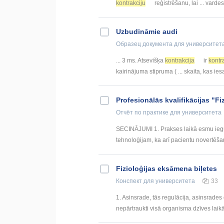
kontrakciju
reģistrēšanu, lai ... vard
Uzbudināmie audi
Образец документа
для университет
... 3 ms. Atsevišķa
kontrakcija
ir
kontr
kairinājuma stipruma ( ... skaita, kas ies
Profesionālās kvalifikācijas "Fi
Отчёт по практике
для университета
SECINĀJUMI 1. Prakses laikā esmu ieguv
tehnoloģijam, ka arī pacientu novertēšan
Fizioloģijas eksāmena biļetes
Конспект
для университета
33
1. Asinsrade, tās regulācija, asinsrades
nepārtraukti visā organisma dzīves laikā