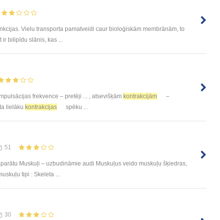
nkcijas. Vielu transporta pamatveidi caur bioloģiskām membrānām, to
r bilipīdu slānis, kas ...
 impulsācijas frekvence – pretēji ... , atsevišķām
kontrakcijām
–
ta lielāku
kontrakcijas
spēku ...
51
 aparātu Muskuļi – uzbudināmie audi Muskuļus veido muskuļu šķiedras,
uskuļu tipi : Skeleta ...
30