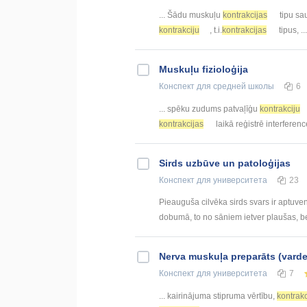
... Šādu muskuļu
kontrakcijas
tipu sa
kontrakciju
, t.i.
kontrakcijas
tipus, .
Muskuļu fizioloģija
Конспект
для средней школы
6
... spēku zudums patvaļīģu
kontrakciju
kontrakcijas
laikā reģistrē interference
Sirds uzbūve un patoloģijas
Конспект
для университета
23
Pieauguša cilvēka sirds svars ir aptuven
dobumā, to no sāniem ietver plaušas, be
Nerva muskuļa preparāts (vard
Конспект
для университета
7
... kairinājuma stipruma vērtību,
kontrakc