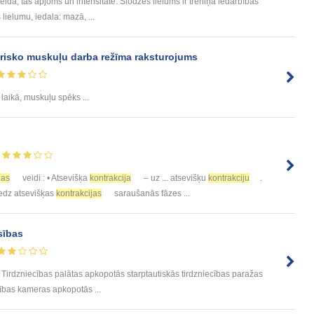
idā, tās apjoms un intensitāte. Slodzes lielums ir treniņa iedarbības
ielumu, iedala: mazā, ...
etrisko muskuļu darba režīma raksturojums
laikā, muskuļu spēks ...
jas
veidi : • Atsevišķa
kontrakcija
– uz ... atsevišķu
kontrakciju
.
iedz atsevišķas
kontrakcijas
saraušanās fāzes ...
sības
Tirdzniecības palātas apkopotās starptautiskās tirdzniecības paražas
ības kameras apkopotās ...