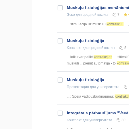
Muskuļu fizioloģijas mehānismi
Эссе
для средней школы
7
... stimulācija uz muskuļu
kontrakciju
Muskuļu fizioloģija
Конспект
для средней школы
5
... laiku var palikt
kontrakcijas
stāvokl
muskuļi ... piemīt automātija - to
kontrakc
Muskuļu fizioloģija
Презентация
для университета
... ; Spēja vadīt uzbudinājumu;
Kontraktil
Integrētais pārbaudījums "Vecāk
Конспект
для университета
30