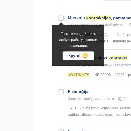
Muskuļu
kontrakcijas
, pamatmeh
Презентация
для средней школы
Ты можешь добавить
Enerģijas atjaunošana Atjaunošanās proce
любую работу в список
atjaunošanās laikā (līdz 1,5 stundām pēc
пожеланий.
Круто!
Ārējās tirdzniecības
kontrakts
Образец документа
для университет
KONTRAKTS
NR.89996 – 4312/ ... p
Fizioloģija
Конспект
для университета
94
15.11. Siltuma produkcijas veidi. Primā
radītais siltums metabolisms miera stāvok