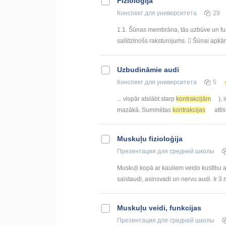
Fizioloģija
Конспект
для университета
29
1.1. Šūnas membrāna, tās uzbūve un fu
salīdzinošs raksturojums.  Šūnai apkārt i
Uzbudināmie audi
Конспект
для университета
5
... vispār atslābt starp
kontrakcijām
),
mazākā. Summētas
kontrakcijas
attīs
Muskuļu fizioloģija
Презентация
для средней школы
Muskuļi kopā ar kauliem veido kustību
saistaudi, asinsvadi un nervu audi. Ir 3 m
Muskuļu veidi, funkcijas
Презентация
для средней школы