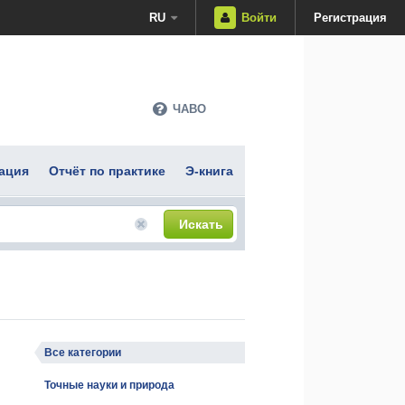
RU
Войти
Регистрация
ЧАВО
ация
Отчёт по практике
Э-книга
Искать
Все категории
Точные науки и природа