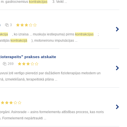
es m. gastrocnemius
kontrakcijas
3. Veikt ...
а
3
akcija
, ko izraisa ... muskuļa iestiepuma) pirms
kontrakcijas
;
aistijās
kontrakcijā
), motoneironu impulsācijas ...
zioterapeits" prakses atskaite
269
usi ļoti vertīgo pieredzi par dažādiem fizioterapijas metodem un
ā, izmeklēšanā, terapeitiskā plāna ...
 orgāni. Asinsrade – asins formelementu attīstības process, kas noris
. Formelementi nepārtraukti ...