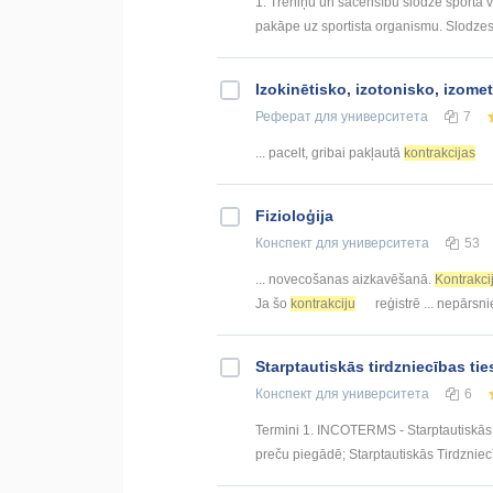
1. Treniņu un sacensību slodze sporta ve
pakāpe uz sportista organismu. Slodzes l
Izokinētisko, izotonisko, izom
Реферат
для университета
7
... pacelt, gribai pakļautā
kontrakcijas
Fizioloģija
Конспект
для университета
53
... novecošanas aizkavēšanā.
Kontrakci
Ja šo
kontrakciju
reģistrē ... nepārsn
Starptautiskās tirdzniecības tie
Конспект
для университета
6
Termini 1. INCOTERMS - Starptautiskās 
preču piegādē; Starptautiskās Tirdzniec