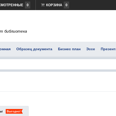
СМОТРЕННЫЕ
0
КОРЗИНА
0
т библиотека
омная
Образец документа
Бизнес план
Эссе
Презент
ты
Выгодно!