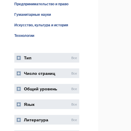
Предпринимательство и право
Гуманитарные науки
Искусство, культура и история
Технологии
Тип
Все
Число страниц
Все
Общий уровень
Все
Язык
Все
Литература
Все