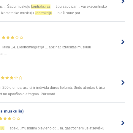
uc ... Šādu muskuļu
kontrakcijas
tipu sauc par ... vai ekscentrisko
.. Izometrisko muskuļu
kontrakciju
bieži sauc par ...
laikā 14. Elektromiogrāfija ... apzināti izraisītas muskuļu
s ...
i 250 g un parasti tā ir indivīda dūres lielumā. Sirds atrodas krūšu
t no apakšas diafragma. Pārsvarā ...
es muskulis)
iju
spēku, muskulim pievienojot ... m. gastrocnemius atsevišķu