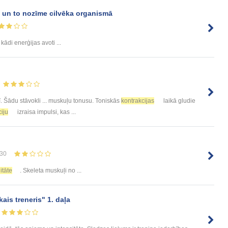
 un to nozīme cilvēka organismā
, kādi enerģijas avoti ...
ī. Šādu stāvokli ... muskuļu tonusu. Toniskās
kontrakcijas
laikā gludie
iju
izraisa impulsi, kas ...
30
itāte
. Skeleta muskuļi no ...
ais treneris" 1. daļa