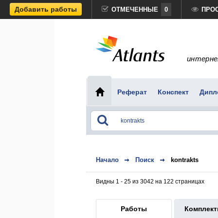
Добавить работы
ОТМЕЧЕННЫЕ
0
ПРО
интерне
Реферат
Конспект
Дипл
Начало
Поиск
kontrakts
Видны 1 - 25 из 3042 на 122 страницах
Работы
Комплек