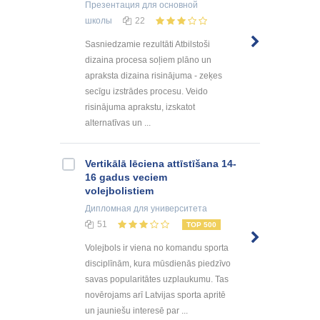
Презентация
для основной
школы
22
Sasniedzamie rezultāti Atbilstoši
dizaina procesa soļiem plāno un
apraksta dizaina risinājuma - zeķes
secīgu izstrādes procesu. Veido
risinājuma aprakstu, izskatot
alternatīvas un ...
Vertikālā lēciena attīstīšana 14-
16 gadus veciem
volejbolistiem
Дипломная
для университета
51
TOP 500
Volejbols ir viena no komandu sporta
disciplīnām, kura mūsdienās piedzīvo
savas popularitātes uzplaukumu. Tas
novērojams arī Latvijas sporta apritē
un jauniešu interesē par ...