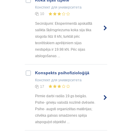
Конспект
для университета
10
Secinājumi: Eksperimentā apskatītā
salikta šķērsgriezuma koka sija tika
slogota līdz 8 kN, turklāt pēc
teorētiskiem aprēķiniem sijas
nestspēja ir 19.98 kN. Pēc sijas
atslogošanas ...
Konspekts psihofizioloģijā
Конспект
для университета
17
Pirmie darbi radās 19.gs beigās.
Psihe- grieķu valodā nozīmē dvēsele.
Psihe- augsti organizētas matērijas;
cilvēka galvas smadzenes spēja
atspoguļot objektīvi ...