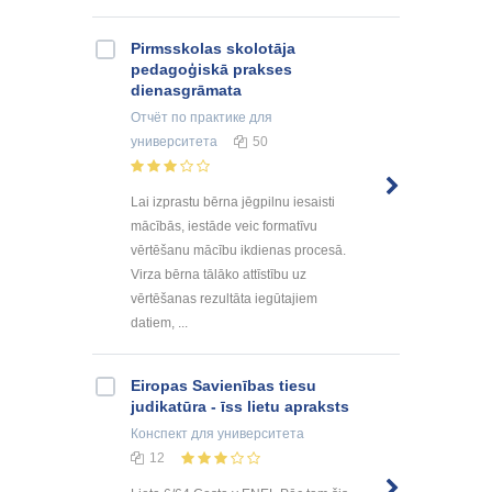
Pirmsskolas skolotāja
pedagoģiskā prakses
dienasgrāmata
Отчёт по практике
для
университета
50
Lai izprastu bērna jēgpilnu iesaisti
mācībās, iestāde veic formatīvu
vērtēšanu mācību ikdienas procesā.
Virza bērna tālāko attīstību uz
vērtēšanas rezultāta iegūtajiem
datiem, ...
Eiropas Savienības tiesu
judikatūra - īss lietu apraksts
Конспект
для университета
12