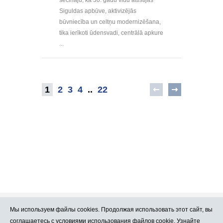
Siguldas apbūve, aktivizējās
būvniecība un celtņu modernizēšana,
tika ierīkoti ūdensvadi, centrālā apkure
...
1
2
3
4
..
22
Мы используем файлы cookies. Продолжая использовать этот сайт, вы
Про Atlants.lv
Реклама
соглашаетесь
с условиями использования файлов cookie. Узнайте