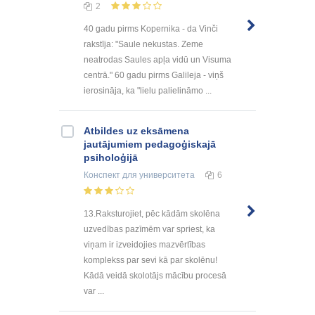
2
40 gadu pirms Kopernika - da Vinči
rakstīja: "Saule nekustas. Zeme
neatrodas Saules apļa vidū un Visuma
centrā." 60 gadu pirms Galileja - viņš
ierosināja, ka "lielu palielināmo ...
Atbildes uz eksāmena
jautājumiem pedagoģiskajā
psiholoģijā
Конспект
для университета
6
13.Raksturojiet, pēc kādām skolēna
uzvedības pazīmēm var spriest, ka
viņam ir izveidojies mazvērtības
komplekss par sevi kā par skolēnu!
Kādā veidā skolotājs mācību procesā
var ...