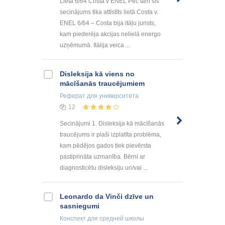
Lieta 6/64 Costa v ENEL Pēc tam šis
secinājums tika attīstīts lietā Costa v.
ENEL 6/64 – Costa bija itāļu jurists,
kam piederēja akcijas nelielā energo
uzņēmumā. Itālija veica ...
Disleksija kā viens no
mācīšanās traucējumiem
Реферат
для университета
12
Secinājumi 1. Disleksija kā mācīšanās
traucējums ir plaši izplatīta problēma,
kam pēdējos gados tiek pievērsta
pastiprināta uzmanība. Bērni ar
diagnosticētu disleksiju un/vai ...
Leonardo da Vinči dzīve un
sasniegumi
Конспект
для средней школы