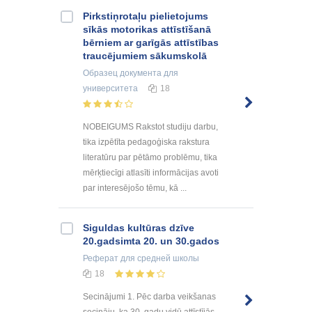
Pirkstiņrotaļu pielietojums
sīkās motorikas attīstīšanā
bērniem ar garīgās attīstības
traucējumiem sākumskolā
Образец документа
для
университета
18
NOBEIGUMS Rakstot studiju darbu,
tika izpētīta pedagoģiska rakstura
literatūru par pētāmo problēmu, tika
mērķtiecīgi atlasīti informācijas avoti
par interesējošo tēmu, kā ...
Siguldas kultūras dzīve
20.gadsimta 20. un 30.gados
Реферат
для средней школы
18
Secinājumi 1. Pēc darba veikšanas
secināju, ka 30. gadu vidū attīstījās