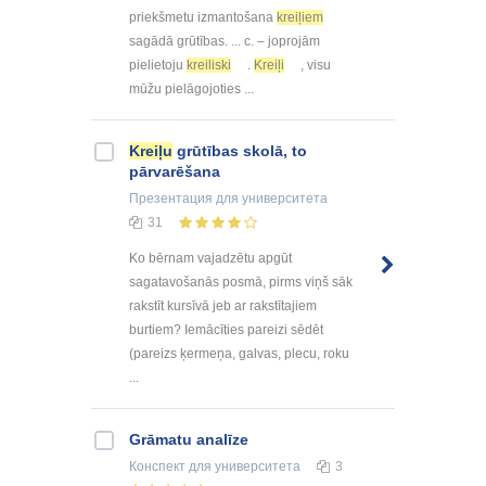
priekšmetu izmantošana
kreiļiem
sagādā grūtības. ... c. – joprojām
pielietoju
kreiliski
.
Kreiļi
, visu
mūžu pielāgojoties ...
Kreiļu
grūtības skolā, to
pārvarēšana
Презентация
для университета
31
Ko bērnam vajadzētu apgūt
sagatavošanās posmā, pirms viņš sāk
rakstīt kursīvā jeb ar rakstītajiem
burtiem? Iemācīties pareizi sēdēt
(pareizs ķermeņa, galvas, plecu, roku
...
Grāmatu analīze
Конспект
для университета
3