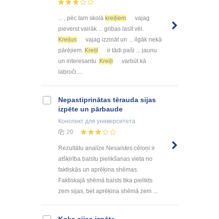
... , pēc tam skolā
kreiļiem
vajag
pieverst vairāk ... gribas lasīt vēl.
Kreiļus
vajag izzināt un ... ilgāk nekā
pārējiem.
Kreiļi
ir tādi paši ... jaunu
un interesantu.
Kreiļi
varbūt kā
labroči ...
Nepastiprinātas tērauda sijas
izpēte un pārbaude
Конспект
для университета
20
Rezultātu analīze Nesaistes cēloņi ir
atšķirība balstu pielikšanas vieta no
faktiskās un aprēķina shēmas.
Faktiskajā shēmā balsts tika pielikts
zem sijas, bet aprēķina shēmā zem ...
Koka sijas izpēte