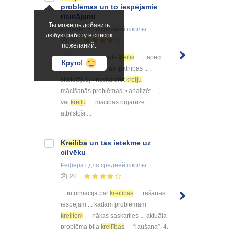
problēmas un to iespējamie
risinājumi
Ты можешь добавить
Реферат
для средней школы
любую работу в список
40
пожеланий.
... klasē mācās kāds
kreilis
, tāpēc
Круто!
kreiļu
mācīšanās īpatnības ... ,
skolotājus; • noskaidrot
kreiļu
mācīšanās problēmas; • analizēt ... ,
vai
kreiļu
mācības organizē
atbilstoši ...
Kreilība
un tās ietekme uz
cilvēku
Реферат
для средней школы
20
... informācija par
kreilības
rašanās
iespējām ... kādām problēmām
kreiļiem
nākas saskarties ... aktuāla
problēma bija
kreilības
“laušana”. 4.