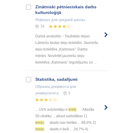
Zinātniski pētnieciskais darbs
kulturoloģijā
Реферат
для средней школы
34
Darbā analizēts – Tautiskās dejas.
Latviešu tautas deju kolektīvi. Jauniešu
deju kolektīvs „Kalsnava”. Darba
mērķis: Novērtēt jauniešu deju
kolektīva „Kalsnava” ieguldījumu un ...
Statistika, sadalījumi
Образец документа
для
университета
5
... 15% iedzīvotāju ir
kreiļi
. Atlasīta
50 cilvēku ... atrast varbūtības 1)
kreiļu
skaits nav lielāks ... 88,0% 2)
kreiļu
skaits ir tieši ... 34,7% 4)