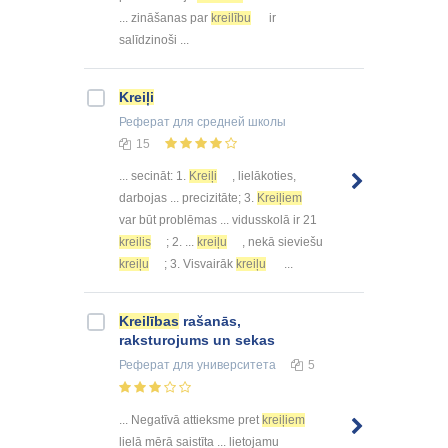
... zināšanas par
kreilību
ir
salīdzinoši ...
Kreiļi
Реферат
для средней школы
15
... secināt: 1.
Kreiļi
, lielākoties,
darbojas ... precizitāte; 3.
Kreiļiem
var būt problēmas ... vidusskolā ir 21
kreilis
; 2. ...
kreiļu
, nekā sieviešu
kreiļu
; 3. Visvairāk
kreiļu
...
Kreilības
rašanās,
raksturojums un sekas
Реферат
для университета
5
... Negatīvā attieksme pret
kreiļiem
lielā mērā saistīta ... lietojamu