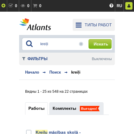
0
0
0
RU
ТИПЫ РАБОТ
Искать
ФИЛЬТРЫ
Выключены
Начало
Поиск
kreiļi
Видны 1 - 25 из 548 на 22 страницах
Работы
Комплекты
Выгодно!
Kreiļu
mācības skolā -