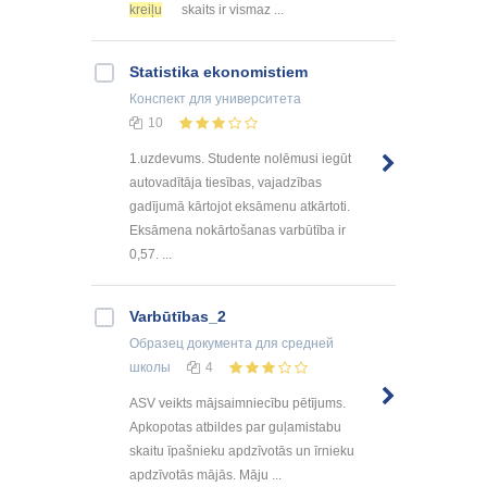
kreiļu
skaits ir vismaz ...
Statistika ekonomistiem
Конспект
для университета
10
1.uzdevums. Studente nolēmusi iegūt
autovadītāja tiesības, vajadzības
gadījumā kārtojot eksāmenu atkārtoti.
Eksāmena nokārtošanas varbūtība ir
0,57. ...
Varbūtības_2
Образец документа
для средней
школы
4
ASV veikts mājsaimniecību pētījums.
Apkopotas atbildes par guļamistabu
skaitu īpašnieku apdzīvotās un īrnieku
apdzīvotās mājās. Māju ...