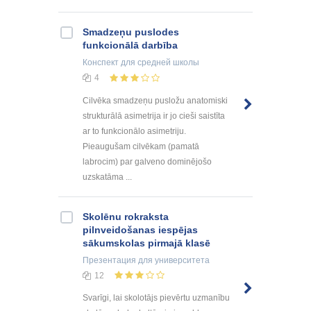
Smadzeņu puslodes
funkcionālā darbība
Конспект
для средней школы
4
Cilvēka smadzeņu pusložu anatomiski
strukturālā asimetrija ir jo cieši saistīta
ar to funkcionālo asimetriju.
Pieaugušam cilvēkam (pamatā
labrocim) par galveno dominējošo
uzskatāma ...
Skolēnu rokraksta
pilnveidošanas iespējas
sākumskolas pirmajā klasē
Презентация
для университета
12
Svarīgi, lai skolotājs pievērtu uzmanību