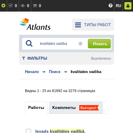
0
0
0
RU
ТИПЫ РАБОТ
Искать
ФИЛЬТРЫ
Выключены
Начало
Поиск
kvalitates vadiba
Видны 1 - 25 из 81892 на 3276 страницах
Работы
Комплекты
Выгодно!
Ievads
kvalitātes
vadībā
.