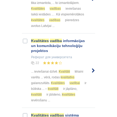
tika izmantota, ... to izmantotājiem.
Kvalitātes
vadības
ieviešanas
laikā iestādes ... . Kā vispiemērotākos
kvalitātes
vadības
pieredzes
avotus Latvijai ...
Kvalitātes
vadība
informācijas
un komunikāciju tehnoloģiju
projektos
Реферат
для университета
22
... ieviešanai dzīvē.
Kvalitāti
tēlaini
varētu ... vērā, rodas
kvalitatīvs
galarezultāts.
Kvalitātes
vadībai
ir
būtiska ... –
kvalitāti
ir jāplāno,
kvalitāti
ir jāīsteno,
kvalitātes
ievērošanu ...
Kvalitātes
vadības
sistēma