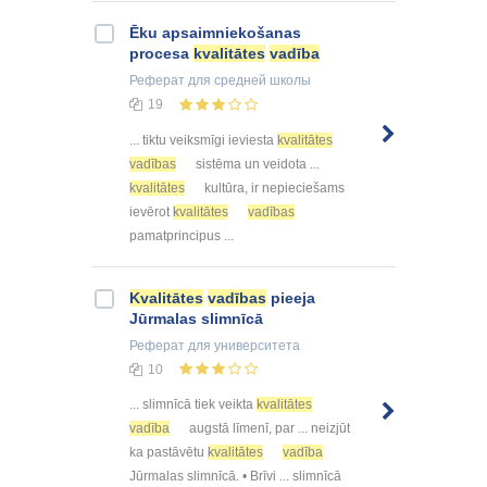
Ēku apsaimniekošanas
procesa
kvalitātes
vadība
Реферат
для средней школы
19
... tiktu veiksmīgi ieviesta
kvalitātes
vadības
sistēma un veidota ...
kvalitātes
kultūra, ir nepieciešams
ievērot
kvalitātes
vadības
pamatprincipus ...
Kvalitātes
vadības
pieeja
Jūrmalas slimnīcā
Реферат
для университета
10
... slimnīcā tiek veikta
kvalitātes
vadība
augstā līmenī, par ... neizjūt
ka pastāvētu
kvalitātes
vadība
Jūrmalas slimnīcā. • Brīvi ... slimnīcā