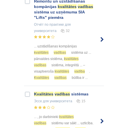
Remontu un uzstādīšanas
kompānijas
kvalitātes
vadības
sistēma uz uzņēmuma SIA
"Lifts" piemēra
Отчёт по практике
для
университета
32
... uzstādīšanas kompānijas
kvalitātes
vadības
sistēma uz ...
pārvaldes sistēma,
kvalitātes
vadības
sistēma, integrētā ... –
visaptveroša
kvalitātes
vadība
.
Kvalitātes
vadības
būtība ir ...
Kvalitātes
vadības
sistēmas
Эссе
для университета
15
... , jo darbinieki
kvalitātes
vadības
sistēmu var sākt ... uzticība.