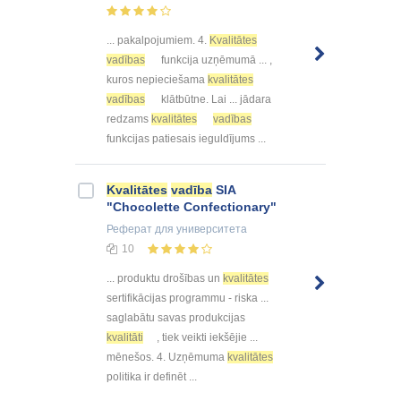
... pakalpojumiem. 4.
Kvalitātes
vadības
funkcija uzņēmumā ... ,
kuros nepieciešama
kvalitātes
vadības
klātbūtne. Lai ... jādara
redzams
kvalitātes
vadības
funkcijas patiesais ieguldījums ...
Kvalitātes
vadība
SIA
"Chocolette Confectionary"
Реферат
для университета
10
... produktu drošības un
kvalitātes
sertifikācijas programmu - riska ...
saglabātu savas produkcijas
kvalitāti
, tiek veikti iekšējie ...
mēnešos. 4. Uzņēmuma
kvalitātes
politika ir definēt ...