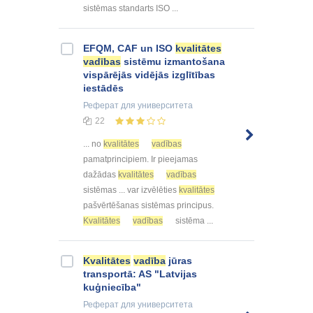
sistēmas standarts ISO ...
EFQM, CAF un ISO
kvalitātes
vadības
sistēmu izmantošana
vispārējās vidējās izglītības
iestādēs
Реферат
для университета
22
... no
kvalitātes
vadības
pamatprincipiem. Ir pieejamas
dažādas
kvalitātes
vadības
sistēmas ... var izvēlēties
kvalitātes
pašvērtēšanas sistēmas principus.
Kvalitātes
vadības
sistēma ...
Kvalitātes
vadība
jūras
transportā: AS "Latvijas
kuģniecība"
Реферат
для университета