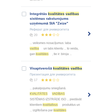
Integrētās
kvalitātes
vadības
sistēmas raksturojums
uzņēmumā SIA "Zeize"
Реферат
для университета
20
... veiksmes nosacījumus: laba
vadība
un labs klientu ... to veida,
gan
kvalitātes
, tie ir: biroja ...
Visaptverošā
kvalitātes
vadība
Презентация
для университета
17
... pakalpojumu sniegšanā.
KVALITĀTES
VADĪBAS
SISTĒMAS IZSTRĀDE ISO ... piedāvāt
klientiem
kvalitatīvus
produktus un
... izglītošana par
kvalitātes