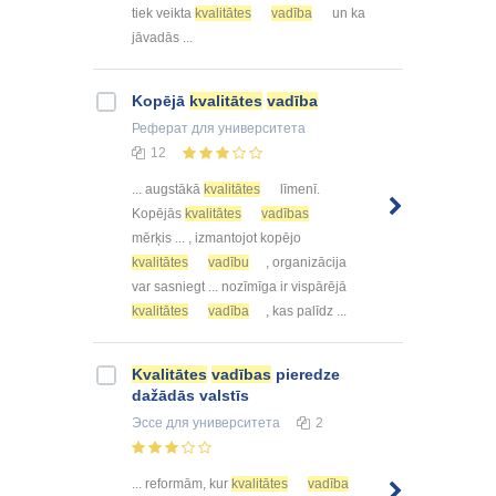
tiek veikta
kvalitātes
vadība
un ka
jāvadās ...
Kopējā
kvalitātes
vadība
Реферат
для университета
12
... augstākā
kvalitātes
līmenī.
Kopējās
kvalitātes
vadības
mērķis ... , izmantojot kopējo
kvalitātes
vadību
, organizācija
var sasniegt ... nozīmīga ir vispārējā
kvalitātes
vadība
, kas palīdz ...
Kvalitātes
vadības
pieredze
dažādās valstīs
Эссе
для университета
2
... reformām, kur
kvalitātes
vadība