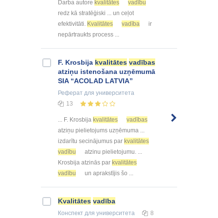
Darba autore
kvalitātes
vadību
redz kā stratēģiski ... un ceļot
efektivitāti.
Kvalitātes
vadība
ir
nepārtraukts process ...
F. Krosbija
kvalitātes
vadības
atziņu istenošana uzņēmumā
SIA “ACOLAD LATVIA”
Реферат
для университета
13
... F. Krosbija
kvalitātes
vadības
atziņu pielietojums uzņēmuma ...
izdarītu secinājumus par
kvalitātes
vadību
atzinu pielietojumu. ...
Krosbija atzinās par
kvalitātes
vadību
un aprakstījis šo ...
Kvalitātes
vadība
Конспект
для университета
8