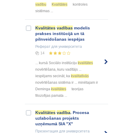
vadību
Kvalitātes
kontroles
sistēmas ...
Kvalitātes
vadības
modelis
prakses institūcijā un tā
pilnveidošanas iespējas
Реферат
для университета
14
... kursā Sociālo institūciju
kvalitātes
novērtēšana, kuru vadītājs ...
iespējams secināt, ka
kvalitatīvās
novērtēšanas sistēma ir ... minētajam ir
Deminga
kvalitātes
teorijas
filozofijas pamata ...
Kvalitātes
vadība
. Procesa
uzlabošanas projekts
uzņēmumā SIA "X"
Презентация
для университета