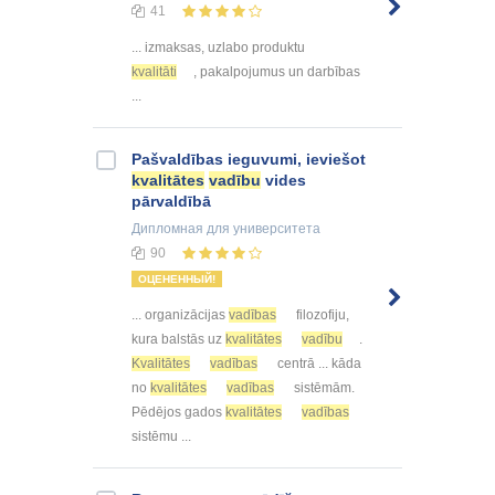
41
... izmaksas, uzlabo produktu
kvalitāti
, pakalpojumus un darbības
...
Pašvaldības ieguvumi, ieviešot
kvalitātes
vadību
vides
pārvaldībā
Дипломная
для университета
90
ОЦЕНЕННЫЙ!
... organizācijas
vadības
filozofiju,
kura balstās uz
kvalitātes
vadību
.
Kvalitātes
vadības
centrā ... kāda
no
kvalitātes
vadības
sistēmām.
Pēdējos gados
kvalitātes
vadības
sistēmu ...