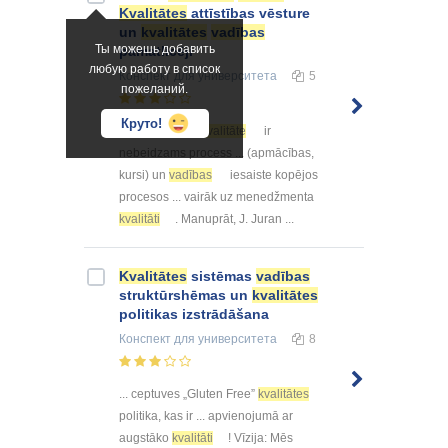
Kvalitātes
attīstības vēsture
un
kvalitātes
vadības
Ты можешь добавить
pamatlicēji
любую работу в список
Конспект
для университета
5
пожеланий.
Круто!
... izsaka to, ka
kvalitāte
ir
nebeidzams process ... (apmācības,
kursi) un
vadības
iesaiste kopējos
procesos ... vairāk uz menedžmenta
kvalitāti
. Manuprāt, J. Juran ...
Kvalitātes
sistēmas
vadības
struktūrshēmas un
kvalitātes
politikas izstrādāšana
Конспект
для университета
8
... ceptuves „Gluten Free”
kvalitātes
politika, kas ir ... apvienojumā ar
augstāko
kvalitāti
! Vīzija: Mēs