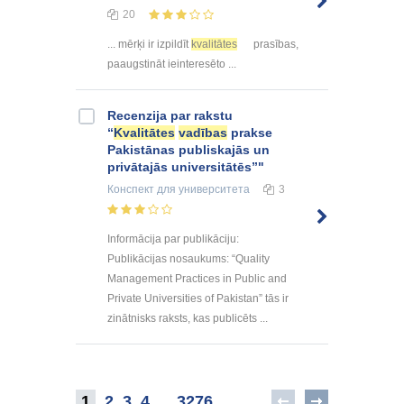
20
... mērķi ir izpildīt
kvalitātes
prasības,
paaugstināt ieinteresēto ...
Recenzija par rakstu
“
Kvalitātes
vadības
prakse
Pakistānas publiskajās un
privātajās universitātēs”"
Конспект
для университета
3
Informācija par publikāciju:
Publikācijas nosaukums: “Quality
Management Practices in Public and
Private Universities of Pakistan” tās ir
zinātnisks raksts, kas publicēts ...
1
2
3
4
..
3276