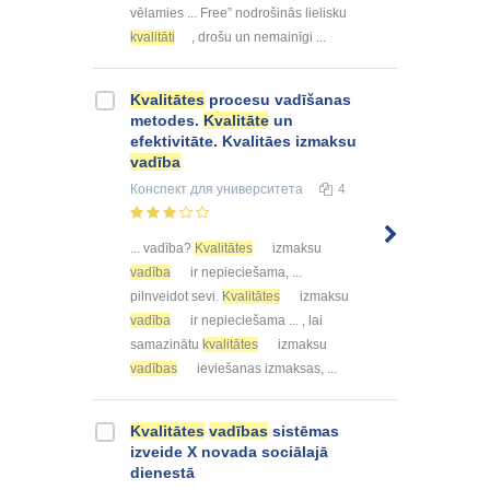
vēlamies ... Free” nodrošinās lielisku
kvalitāti
, drošu un nemainīgi ...
Kvalitātes
procesu vadīšanas
metodes.
Kvalitāte
un
efektivitāte. Kvalitāes izmaksu
vadība
Конспект
для университета
4
... vadība?
Kvalitātes
izmaksu
vadība
ir nepieciešama, ...
pilnveidot sevi.
Kvalitātes
izmaksu
vadība
ir nepieciešama ... , lai
samazinātu
kvalitātes
izmaksu
vadības
ieviešanas izmaksas, ...
Kvalitātes
vadības
sistēmas
izveide X novada sociālajā
dienestā