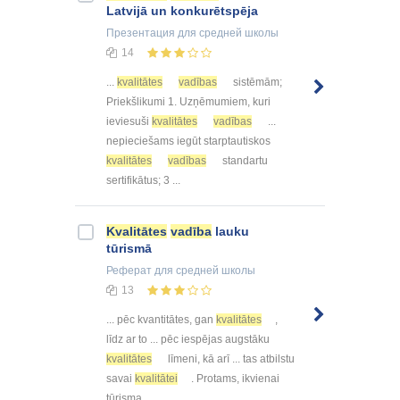
Latvijā un konkurētspēja
Презентация
для средней школы
14
...
kvalitātes
vadības
sistēmām;
Priekšlikumi 1. Uzņēmumiem, kuri
ieviesuši
kvalitātes
vadības
...
nepieciešams iegūt starptautiskos
kvalitātes
vadības
standartu
sertifikātus; 3 ...
Kvalitātes
vadība
lauku
tūrismā
Реферат
для средней школы
13
... pēc kvantitātes, gan
kvalitātes
,
līdz ar to ... pēc iespējas augstāku
kvalitātes
līmeni, kā arī ... tas atbilstu
savai
kvalitātei
. Protams, ikvienai
tūrisma ...