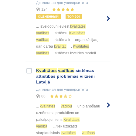
Дипломная
для университета
124
ОЦЕНЕННЫЙ!
TOP 500
... izveidot un ieviest
kvalitātes
vadības
sistēmu.
Kvalitātes
vadības
sistēma ir ... organizācijas,
gan darba
kvalitāti
.
Kvalitātes
vadības
sistēmas izveides modeļi ...
Kvalitātes
vadības
sistēmas
attīstības problēmas virzieni
Latvijā
Дипломная
для университета
86
...
kvalitātes
vadību
un plānošanu
uzņēmuma produktiem un
pakalpojumiem.
Kvalitātes
vadība
... tiek uzskatīts
starptautiskais
kvalitātes
vadības