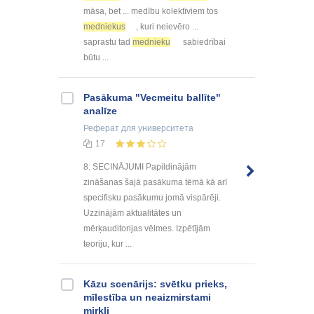
māsa, bet ... medību kolektīviem tos
medniekus
, kuri neievēro ...
saprastu tad
mednieku
sabiedrībai
būtu ...
Pasākuma "Vecmeitu ballīte"
analīze
Реферат
для университета
17
8. SECINĀJUMI Papildinājām
zināšanas šajā pasākuma tēmā kā arī
specifisku pasākumu jomā vispārēji.
Uzzinājām aktualitātes un
mērķauditorijas vēlmes. Izpētījām
teoriju, kur ...
Kāzu scenārijs: svētku prieks,
mīlestība un neaizmirstami
mirkļi