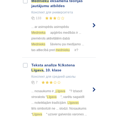
Mednieku
eksāmena teorijas
jautājumu atbildes
Конспект
для университета
133
... ar asinspēdu asinspēdu
Mednieka
apģērbs medībās ir ...
piemērots aktivitātēm dabā
Mednieks
šāvienu pa medījamo ...
tas attiecībā pret
mednieku
ir?
Teksta analīze N.Ikstena
Līgava
, 10. klase
Конспект
для средней школы
7
... nosaukums ir „
Līgava
”? Izlasot
virsrakstu "
Līgava
", varētu sagaidīt
... noteiktajām tradīcijām.
Līgavas
tēls simbolizē ne ... slodzi. Nosaukums
"
Līgava
" uzsver galvenās varones ...