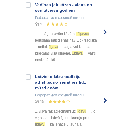
Vedības jeb kāzas - viens no
senlatviešu godiem
Реферат
для средней школы
9
... pielāgot savām kāzām.
Līgavas
iegūšana mūsdienās nav ... tik traģiska
– netiek
līgava
zagta vai izpirkta ...
priecājas visa ģimene.
Līgava
vairs
neskaitās kā ...
Latvisko kāzu tradīciju
attīstība no senatnes līdz
mūsdienām
Реферат
для средней школы
15
... visvairāk attiecināmi uz
līgavu
, jo
viņa uz ... labvēlīgi noskaņoja pret
līgavu
kā ienācēju jaunajā ...