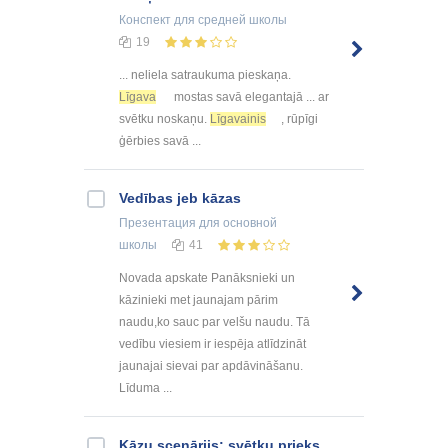
Конспект
для средней школы
19
... neliela satraukuma pieskaņa.
Līgava
mostas savā elegantajā ... ar
svētku noskaņu.
Līgavainis
, rūpīgi
ģērbies savā ...
Vedības jeb kāzas
Презентация
для основной
школы
41
Novada apskate Panāksnieki un
kāzinieki met jaunajam pārim
naudu,ko sauc par velšu naudu. Tā
vedību viesiem ir iespēja atlīdzināt
jaunajai sievai par apdāvināšanu.
Līduma ...
Kāzu scenārijs: svētku prieks,