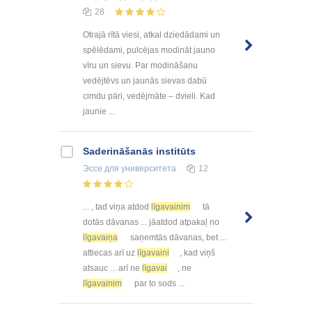
28
Otrajā rītā viesi, atkal dziedādami un
spēlēdami, pulcējas modināt jauno
vīru un sievu. Par modināšanu
vedējtēvs un jaunās sievas dabū
cimdu pāri, vedējmāte – dvieli. Kad
jaunie ...
Saderināšanās institūts
Эссе
для университета
12
... , tad viņa atdod
līgavainim
tā
dotās dāvanas ... jāatdod atpakaļ no
līgavaiņa
saņemtās dāvanas, bet ...
attiecas arī uz
līgavaini
, kad viņš
atsauc ... arī ne
līgavai
, ne
līgavainim
par to sods ...