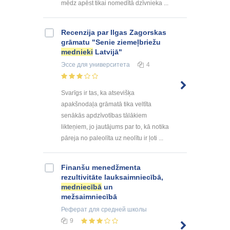
mēdz apēst tikai nomedītā dzīvnieka ...
Recenzija par Ilgas Zagorskas
grāmatu "Senie ziemeļbriežu
mednieki
Latvijā"
Эссе
для университета
4
Svarīgs ir tas, ka atsevišķa
apakšnodaļa grāmatā tika veltīta
senākās apdzīvotības tālākiem
likteņiem, jo jautājums par to, kā notika
pāreja no paleolīta uz neolītu ir ļoti ...
Finanšu menedžmenta
rezultivitāte lauksaimniecībā,
medniecībā
un
mežsaimniecībā
Реферат
для средней школы
9