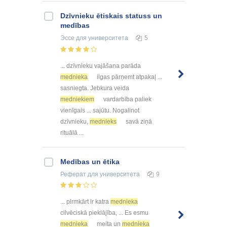
Dzīvnieku ētiskais statuss un
medības
Эссе
для университета
5
... dzīvnieku vajāšana parāda
mednieka
ilgas pārņemt atpakaļ ...
sasniegta. Jebkura veida
medniekiem
vardarbība paliek
vienīgais ... sajūtu. Nogalinot
dzīvnieku,
mednieks
savā ziņā
rituālā ...
Medības un ētika
Реферат
для университета
9
... pirmkārt ir katra
mednieka
cilvēciskā pieklājība, ... Es esmu
mednieka
meita un
mednieka