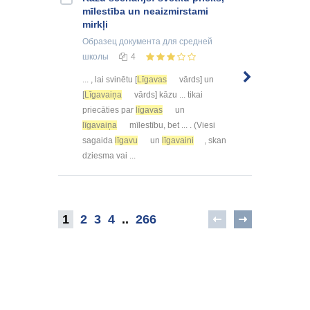
mīlestība un neaizmirstami
mirkļi
Образец документа
для средней
школы
4
... , lai svinētu [
Līgavas
vārds] un
[
Līgavaiņa
vārds] kāzu ... tikai
priecāties par
līgavas
un
līgavaiņa
mīlestību, bet ... . (Viesi
sagaida
līgavu
un
līgavaini
, skan
dziesma vai ...
1
2
3
4
..
266