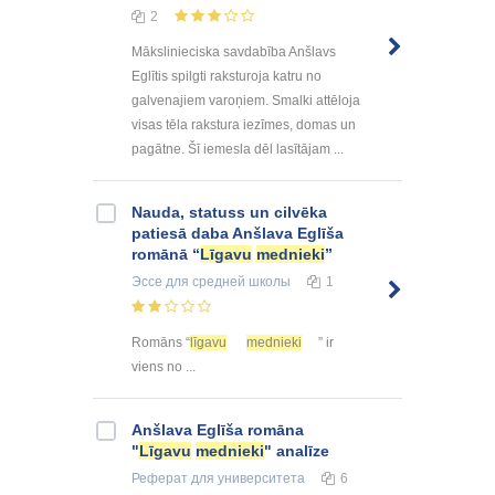
2
Mākslinieciska savdabība Anšlavs
Eglītis spilgti raksturoja katru no
galvenajiem varoņiem. Smalki attēloja
visas tēla rakstura iezīmes, domas un
pagātne. Šī iemesla dēl lasītājam ...
Nauda, statuss un cilvēka
patiesā daba Anšlava Eglīša
romānā “
Līgavu
mednieki
”
Эссе
для средней школы
1
Romāns “
līgavu
mednieki
” ir
viens no ...
Anšlava Eglīša romāna
"
Līgavu
mednieki
" analīze
Реферат
для университета
6