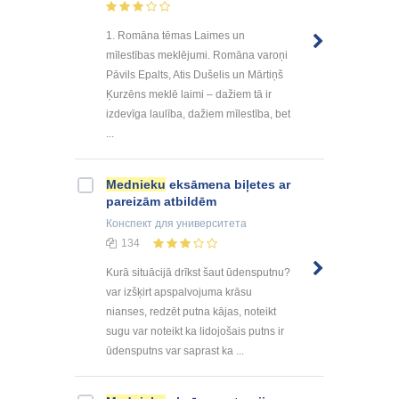
1. Romāna tēmas Laimes un
mīlestības meklējumi. Romāna varoņi
Pāvils Epalts, Atis Dušelis un Mārtiņš
Ķurzēns meklē laimi – dažiem tā ir
izdevīga laulība, dažiem mīlestība, bet
...
Mednieku
eksāmena biļetes ar
pareizām atbildēm
Конспект
для университета
134
Kurā situācijā drīkst šaut ūdensputnu?
var izšķirt apspalvojuma krāsu
nianses, redzēt putna kājas, noteikt
sugu var noteikt ka lidojošais putns ir
ūdensputns var saprast ka ...