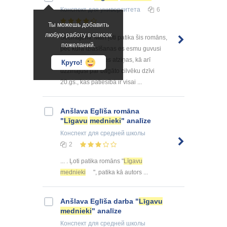
Конспект
для университета
6
Ты можешь добавить
любую работу в список
Secinājumi: Man ļoti patika šis romāns,
пожеланий.
pēc kura izlasīšanas es esmu guvusi
ļoti vērtīgas dzīves atziņas, kā arī
Круто!
uzzinājusi par bagāto cilvēku dzīvi
20.gs., kas patiesībā ir visai ...
Anšlava Eglīša romāna
"
Līgavu
mednieki
" analīze
Конспект
для средней школы
2
... . Ļoti patika romāns "
Līgavu
mednieki
", patika kā autors ...
Anšlava Eglīša darba "
Līgavu
mednieki
" analīze
Конспект
для средней школы