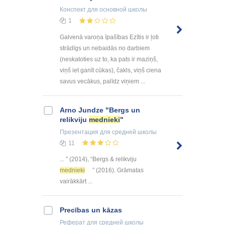
Конспект
для основной школы
1
Galvenā varoņa īpašības Ezītis ir ļoti
strādīgs un nebaidās no darbiem
(neskatoties uz to, ka pats ir maziņš,
viņš iet ganīt cūkas), čakls, viņš ciena
savus vecākus, palīdz viņiem ...
Arno Jundze "Bergs un
relikviju
mednieki
"
Презентация
для средней школы
11
... ” (2014), “Bergs & relikviju
mednieki
” (2016). Grāmatas
vairākkārt ...
Precības un kāzas
Реферат
для средней школы