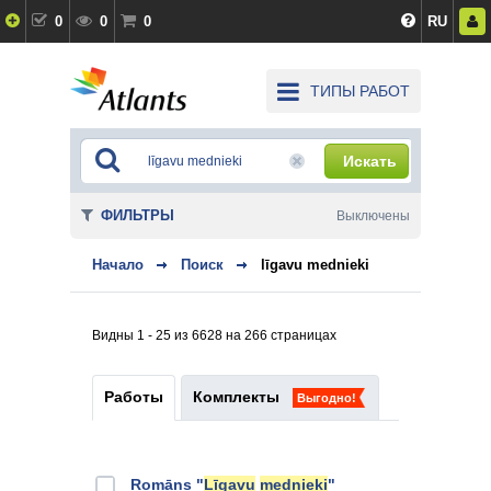
0
0
0
RU
ТИПЫ РАБОТ
Искать
ФИЛЬТРЫ
Выключены
Начало
Поиск
līgavu mednieki
Видны 1 - 25 из 6628 на 266 страницах
Работы
Комплекты
Выгодно!
Romāns "
Līgavu
mednieki
"