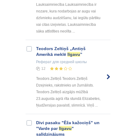
Lauksaimniecība Lauksaimniecība ir
nozare, kura nodarbojas ar augu vai
dzīvnieku audzēšanu, lai iegūtu pārtiku
vai citas izejvielas. Lauksaimniecība
sāka attīstīties neolīta ...
Teodors Zeltiņš „Antiņš
Amerikā meklē
līgavu
”
Реферат
для средней школы
12
Teodors Zeltiņš Teodors Zeltiņš
Dzejnieks, rakstnieks un žurnālists.
Teodors Zeltiņš aizgājis mūžībā
23.augusta agrā rīta stundā Elizabetes,
Ņudžersijas pavalstī, slimnīcā. Viņš ...
Divi pasaku "Ēža kažociņš" un
"Varde par
līgavu
"
salīdzinājums