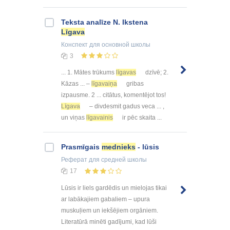
Teksta analīze N. Ikstena
Līgava
Конспект
для основной школы
3
... 1. Mātes trūkums
līgavas
dzīvē; 2.
Kāzas ... –
līgavaiņa
gribas
izpausme. 2 ... citātus, komentējot tos!
Līgava
– divdesmit gadus veca ... ,
un viņas
līgavainis
ir pēc skaita ...
Prasmīgais
mednieks
- lūsis
Реферат
для средней школы
17
Lūsis ir liels gardēdis un mielojas tikai
ar labākajiem gabaliem – upura
muskuļiem un iekšējiem orgāniem.
Literatūrā minēti gadījumi, kad lūši