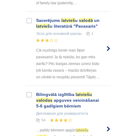
of family law (paternity, ...
Sacerējums
latvies
̌u
valoda
̄ un
latvies
̌u literatūrā "Pavasaris"
Эссе
для основной школы
1
Cik nozīmīgs tomēr man šķiet
pavasaris! Ja tā nebūtu, ko gan mēs
darītu? Pēc bargas ziemas uzreiz būtu
ļoti karsta vasara – mazās dzīvībiņas
un cilvēki to nespētu pieņemt! Tāpēc ...
Bilingvālā izglītība
latviešu
valodas
apguves veicināšanai
5-6 gadīgiem bērniem
Дипломная
для университета
54
... palīdz bērniem apgūt
latviešu