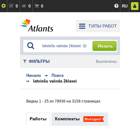
0
0
0
RU
ТИПЫ РАБОТ
Искать
ФИЛЬТРЫ
Выключены
Начало
Поиск
latviešu valoda 2klasei
Видны 1 - 25 из 78936 на 3158 страницах
Работы
Комплекты
Выгодно!