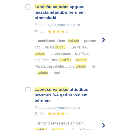
Latviešu
valodas
apguve
mazākumtautību bērniem
pirmsskolā
Реферат
для университета
36
... nodošanai citiem. “
Valodu
prasme
dod ... valsts
valodu
. Šo vairāku
valodu
apvienojums ... izglītības
apgūšanu tikai
latviešu
valodā
.
“Valsts, pašvaldību ... otrā
valoda
, tā
ir
valoda
, kas ...
Latviešu
valodas
attīstības
prasmes 3-4 gadus veciem
bērniem
Реферат
для университета
57
... izmantošanas iespējām bērnu
latviešu
valodas
vārdu krājuma ...