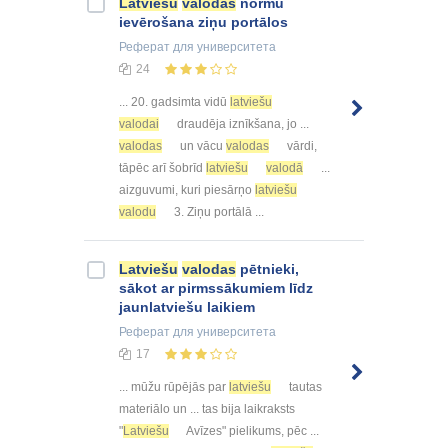
Latviešu
valodas
normu
ievērošana ziņu portālos
Реферат
для университета
24
... 20. gadsimta vidū
latviešu
valodai
draudēja iznīkšana, jo ...
valodas
un vācu
valodas
vārdi,
tāpēc arī šobrīd
latviešu
valodā
...
aizguvumi, kuri piesārņo
latviešu
valodu
3. Ziņu portālā ...
Latviešu
valodas
pētnieki,
sākot ar pirmssākumiem līdz
jaunlatviešu laikiem
Реферат
для университета
17
... mūžu rūpējās par
latviešu
tautas
materiālo un ... tas bija laikraksts
"
Latviešu
Avīzes" pielikums, pēc ...