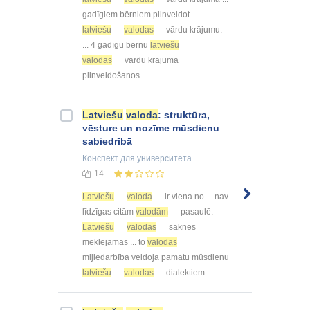
gadīgiem bērniem pilnveidot
latviešu
valodas
vārdu krājumu.
... 4 gadīgu bērnu
latviešu
valodas
vārdu krājuma
pilnveidošanos ...
Latviešu
valoda
: struktūra,
vēsture un nozīme mūsdienu
sabiedrībā
Конспект
для университета
14
Latviešu
valoda
ir viena no ... nav
līdzīgas citām
valodām
pasaulē.
Latviešu
valodas
saknes
meklējamas ... to
valodas
mijiedarbība veidoja pamatu mūsdienu
latviešu
valodas
dialektiem ...