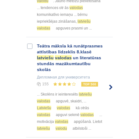
valodu
. Jauno metožu pielietošana
... tendences otr ās
valodas
komunikatīvo iemaņu ... bērnu
iepriekšējas zināšanas,
latviešu
valodas
apguves prasmi un ...
Teātra māksla kā runātprasmes
attīstības līdzeklis 8.klasē
latviešu
valodas
un literatūras
stundās mazākumtautību
skolās
Дипломная
для университета
155
TOP 500
... Skolēns ir ieinteresēts
latviešu
valodas
apguvē, skaidri, ...
Latviešu
valodas
kā otrās
valodas
apguvi sekmē
valodas
...
motivācija
valodas
apgūšanā. Lietot
latviešu
valodu
atbilstoši ...