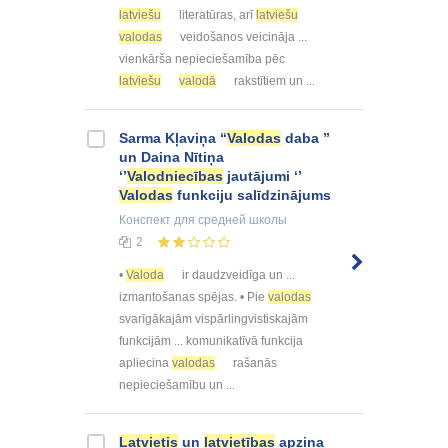
latviešu
literatūras, arī
latviešu
valodas
veidošanos veicināja ...
vienkārša nepieciešamība pēc
latviešu
valodā
rakstītiem un ...
Sarma Kļaviņa “
Valodas
daba ”
un Daina Nītiņa
‘’
Valodniecības
jautājumi ‘’
Valodas
funkciju salīdzinājums
Конспект
для средней школы
2
•
Valoda
ir daudzveidīga un ...
izmantošanas spējas. • Pie
valodas
svarīgākajām vispārlingvistiskajām
funkcijām ... komunikatīvā funkcija
apliecina
valodas
rašanās
nepieciešamību un ...
Latvietis
un
latvietības
apziņa