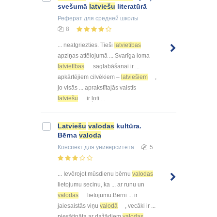
svešumā
latviešu
literatūrā
Реферат
для средней школы
8
... neatgriezties. Tieši
latvietības
apziņas attēlojumā ... Svarīga loma
latvietības
saglabāšanai ir ...
apkārtējiem cilvēkiem –
latviešiem
,
jo visās ... aprakstītajās valstīs
latviešu
ir ļoti ...
Latviešu
valodas
kultūra.
Bērna
valoda
Конспект
для университета
5
... Ievērojot mūsdienu bērnu
valodas
lietojumu secinu, ka ... ar runu un
valodas
lietojumu.Bērni ... ir
jaiesaistās viņu
valodā
, vecāki ir ...
piesātināta ar dažādiem
valodas