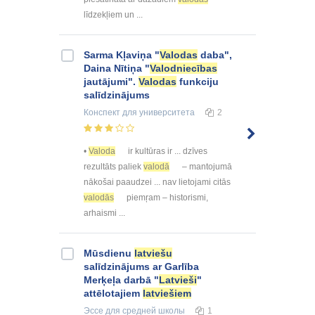
līdzekļiem un ...
Sarma Kļaviņa "
Valodas
daba",
Daina Nītiņa "
Valodniecības
jautājumi".
Valodas
funkciju
salīdzinājums
Конспект
для университета
2
•
Valoda
ir kultūras ir ... dzīves
rezultāts paliek
valodā
– mantojumā
nākošai paaudzei ... nav lietojami citās
valodās
piemŗam – historismi,
arhaismi ...
Mūsdienu
latviešu
salīdzinājums ar Garlība
Merķeļa darbā "
Latvieši
"
attēlotajiem
latviešiem
Эссе
для средней школы
1