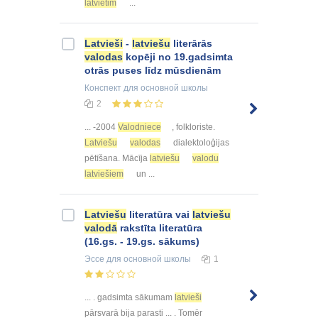
latvietim
...
Latvieši
-
latviešu
literārās
valodas
kopēji no 19.gadsimta
otrās puses līdz mūsdienām
Конспект
для основной школы
2
... -2004
Valodniece
, folkloriste.
Latviešu
valodas
dialektoloģijas
pētīšana. Mācīja
latviešu
valodu
latviešiem
un ...
Latviešu
literatūra vai
latviešu
valodā
rakstīta literatūra
(16.gs. - 19.gs. sākums)
Эссе
для основной школы
1
... . gadsimta sākumam
latvieši
pārsvarā bija parasti ... . Tomēr