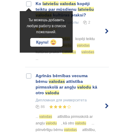
Ko
latviešu
valodas
kopēji
teiktu par mūsdienu
latviešu
valodas
kultūras praksi?
Ты можешь добавить
Эссе
для средней школы
2
любую работу в список
пожеланий.
...
latviešu
valodas
kopēji teiktu
Круто!
par mūsdienu
latviešu
valodas
kultūras praksi?
Latviešu
valodas
...
Agrīnās bērnības vecuma
bērnu
valodas
attīstība
pirmsskolā ar angļu
valodu
kā
otro
valodu
Дипломная
для университета
86
...
valodas
attīstība pirmsskolā ar
angļu
valodu
, kā otro
valodu
...
pilnvērtīgu bērnu
valodas
attīstību,