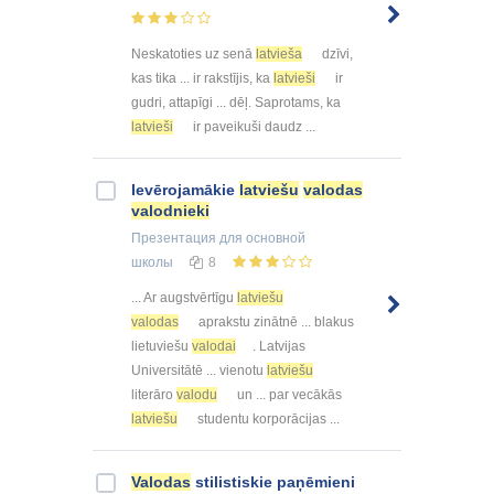
Neskatoties uz senā
latvieša
dzīvi,
kas tika ... ir rakstījis, ka
latvieši
ir
gudri, attapīgi ... dēļ. Saprotams, ka
latvieši
ir paveikuši daudz ...
Ievērojamākie
latviešu
valodas
valodnieki
Презентация
для основной
школы
8
... Ar augstvērtīgu
latviešu
valodas
aprakstu zinātnē ... blakus
lietuviešu
valodai
. Latvijas
Universitātē ... vienotu
latviešu
literāro
valodu
un ... par vecākās
latviešu
studentu korporācijas ...
Valodas
stilistiskie paņēmieni