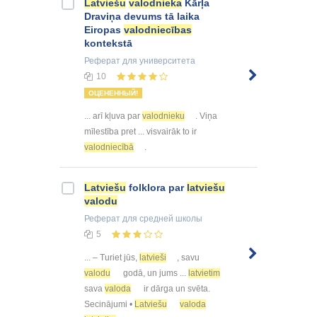
Latviešu
valodnieka
Kārļa
Draviņa devums tā laika
Eiropas
valodniecības
kontekstā
Реферат
для университета
10
ОЦЕНЕННЫЙ!
... arī kļuva par
valodnieku
. Viņa
mīlestība pret ... visvairāk to ir
valodniecībā
.
Latviešu
folklora par
latviešu
valodu
Реферат
для средней школы
5
... – Turiet jūs,
latvieši
, savu
valodu
godā, un jums ...
latvietim
sava
valoda
ir dārga un svēta.
Secinājumi •
Latviešu
valoda