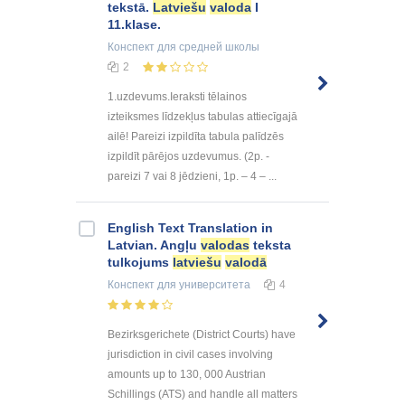
tekstā.
Latviešu
valoda
I
11.klase.
Конспект
для средней школы
2
1.uzdevums.Ieraksti tēlainos
izteiksmes līdzekļus tabulas attiecīgajā
ailē! Pareizi izpildīta tabula palīdzēs
izpildīt pārējos uzdevumus. (2p. -
pareizi 7 vai 8 jēdzieni, 1p. – 4 – ...
English Text Translation in
Latvian. Angļu
valodas
teksta
tulkojums
latviešu
valodā
Конспект
для университета
4
Bezirksgerichete (District Courts) have
jurisdiction in civil cases involving
amounts up to 130, 000 Austrian
Schillings (ATS) and handle all matters