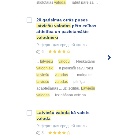
skolotājas
valodai
jābūt pareizai ...
20.gadsimta otrās puses
latviešu
valodas
pētniecības
attīstība un pazīstamākie
valodnieki
Реферат
для средней школы
6
...
latviešu
valodu
. Neskaitāmi
valodnieki
ir pielikuši savu roku
latviešu
valodas
... maiņa un
latviešu
valodas
pilnīga
adaptēšanās ... uz izcilību.
Latviešu
valodas
izzināšana veicina ...
Latviešu
valoda
kā valsts
valoda
Реферат
для средней школы
3