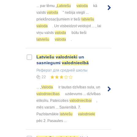
... par tēmu „
Latviešu
valoda
kā
valsts
valoda
” nebija viegli ...
priekšnosacījumiem ir tieši
latviešu
valoda
. Un visbeidzot veidojot ... , lai
viņu valsts
valoda
būtu tieši
latviešu
valoda
.
Latviešu
valodnieki
un
sasniegumi
valodniecībā
Реферат
для средней школы
22
... „
Valoda
ir tautas dzīvības sula, un
valodniecības
uzdevums ... dzīvības
eliksīru. Pateicoties
valodniecībai
,
mēs varam ... Savienībā. 7.
Pazīstamākie
latviešu
valodnieki
pēc 2. Pasaules ...