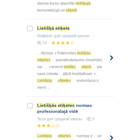
deinas kursu atsevišķi
lietišķajā
komunikācijā un
etiķetē
.
Lietišķā
etiķete
Реферат
для средней школы
14
... Atziņas. • Pateicoties
lietišķās
etiķetes
pamatnoteikumu zinašnām,
var ... . • Ieverot
lietišķo
etiķeti
pie
sava izskata ... jābūt kvalitatīvam. •
Lietišķās
etiķetes
ievērošana ir
viens ...
Lietišķās
etiķetes
normas
profesionālajā vidē
Эссе
для средней школы
5
Lietišķās
etiķetes
normas ir ... un