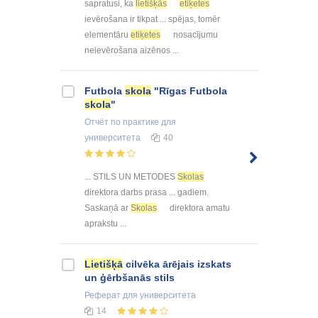
sapratusi, ka
lietišķās
etiķetes
ievērošana ir tikpat ... spējas, tomēr
elementāru
etiķetes
nosacījumu
neievērošana aizēnos ...
Futbola
skola
"Rīgas Futbola
skola
"
Отчёт по практике
для
университета
40
... STILS UN METODES
Skolas
direktora darbs prasa ... gadiem.
Saskaņā ar
Skolas
direktora amatu
aprakstu ...
Lietišķā
cilvēka ārējais izskats
un ģērbšanās stils
Реферат
для университета
14