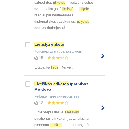
sabiedrībā.
Etiķetes
jēdziens cēlies
no ... . Laika gaitā
lietišķā
etiķete
kļuvusi par neatņemamu ...
diplomātiskos pasākumos.
Etiķetes
normas darbojas kā ...
Lietišķā
etiķete
Конспект
для средней школы
15
... tāpat kā
lietis
̌ķu ve ...
Lietišķās
etiķetes
īpatnības
Moldovā
Реферат
для университета
12
... tikt pārprastas. 4.
Lietišķās
pusdienas vai vakariņas ... laiks, lai
pieņemtu
lietišķus
lēmumus, taču