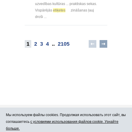
uzvedības kultūras ... praktiskas sekas.
Vispārējās
etiķetes
zināšanas ļauj
droši ...
1
2
3
4
..
2105
Мы используем файлы cookies. Продолжая использовать этот сайт, вы
Про Atlants.lv
Реклама
соглашаетесь
с условиями использования файлов cookie. Узнайте
больше.