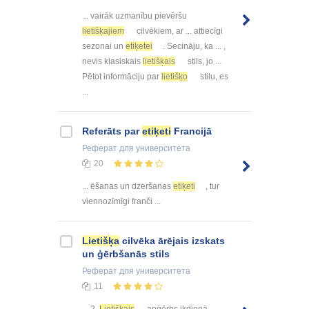
... vairāk uzmanību pievēršu
lietišķajiem
cilvēkiem, ar ... attiecīgi
sezonai un
etiķetei
. Secināju, ka ... ,
nevis klasiskais
lietišķais
stils, jo ...
Pētot informāciju par
lietišķo
stilu, es
...
Referāts par
etiķeti
Francijā
Реферат
для университета
20
... ēšanas un dzeršanas
etiķeti
, tur
viennozīmīgi franči ...
Lietišķa
cilvēka ārējais izskats
un ģērbšanās stils
Реферат
для университета
11
... 2.
Lietišķais
apģērbs ikdienā