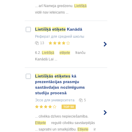
... arī Nameja gredzenu.
Lietišķā
vidē nav ieteicams ...
Lietišķā
etiķete
Kanādā
Реферат
для средней школы
13
6.2.
Lietišķā
etiķete
franču
Kanādā Lai ...
Lietišķās
etiķetes
kā
prezentācijas prasmju
sastāvdaļas nozīmīgums
studiju procesā
Эссе
для университета
5
TOP 50
... cilvēka dzīves nepieciešamība.
Etiķete
regulē cilvēku savstarpējās
... sapratni un smalkjūtību.
Etiķete
ir