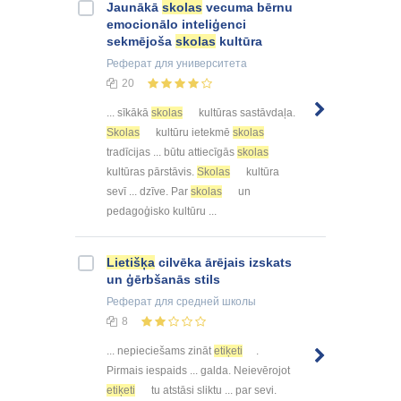
Jaunākā
skolas
vecuma bērnu
emocionālo inteliģenci
sekmējoša
skolas
kultūra
Реферат
для университета
20
... sīkākā
skolas
kultūras sastāvdaļa.
Skolas
kultūru ietekmē
skolas
tradīcijas ... būtu attiecīgās
skolas
kultūras pārstāvis.
Skolas
kultūra
sevī ... dzīve. Par
skolas
un
pedagoģisko kultūru ...
Lietišķa
cilvēka ārējais izskats
un ģērbšanās stils
Реферат
для средней школы
8
... nepieciešams zināt
etiķeti
.
Pirmais iespaids ... galda. Neievērojot
etiķeti
tu atstāsi sliktu ... par sevi.