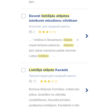
tām ...
Desmit
lietišķās
etiķetes
ieteikumi mūsdienu cilvēkam
Конспект
для средней школы
2
... ,” brīdina A.Strautmane.
Etiķete
ir
nepieciešama jebkuras ...
etiķetes
,
taču labas manieres paliek vienmēr.
Labas
lietišķās
...
Lietišķā
etiķete
Kanādā
Презентация
для средней школы
17
Biznesa tikšanās Formālas, notiek pēc
plāna; Izvairīties no ultimāta
uzstādīšanas; Neuzdot privātus
jautājumus kolēģiem; Kanādieši ir labi