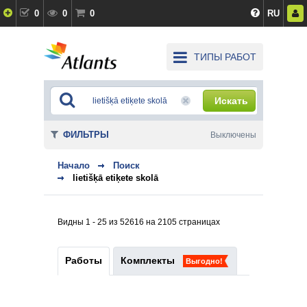
0
0
0
RU
ТИПЫ РАБОТ
Искать
ФИЛЬТРЫ
Выключены
Начало
Поиск
lietišķā etiķete skolā
Видны 1 - 25 из 52616 на 2105 страницах
Работы
Комплекты
Выгодно!