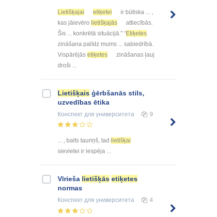
Lietišķajai
etiķetei
ir būtiska ... ,
kas jāievēro
lietišķajās
attiecībās.
Šis ... konkrētā situācijā.” “
Etiķetes
zināšana palīdz mums ... sabiedrībā.
Vispārējās
etiķetes
zināšanas ļauj
droši ...
Lietišķais
ģērbšanās stils,
uzvedības ētika
Конспект
для университета
9
... , balts tauriņš, tad
lietišķai
sievietei ir iespēja ...
Vīrieša
lietišķās
etiķetes
normas
Конспект
для университета
4