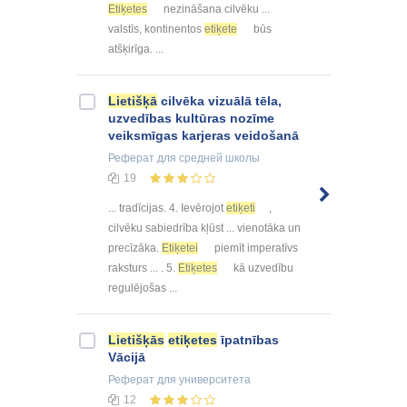
Etiķetes
nezināšana cilvēku ...
valstīs, kontinentos
etiķete
būs
atšķirīga. ...
Lietišķā
cilvēka vizuālā tēla,
uzvedības kultūras nozīme
veiksmīgas karjeras veidošanā
Реферат
для средней школы
19
... tradīcijas. 4. Ievērojot
etiķeti
,
cilvēku sabiedrība kļūst ... vienotāka un
precīzāka.
Etiķetei
piemīt imperatīvs
raksturs ... . 5.
Etiķetes
kā uzvedību
regulējošas ...
Lietišķās
etiķetes
īpatnības
Vācijā
Реферат
для университета
12