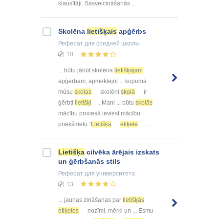
klausītāji. Sasveicināšanās ...
Skolēna
lietišķais
apģērbs
Реферат
для средней школы
10
... būtu jābūt skolēna
lietišķajam
apģērbam, apmeklējot ... kopumā
mūsu
skolas
skolēni
skolā
ir
ģērbti
lietišķi
. Mani ... būtu
skolās
mācību procesā ieviest mācību
priekšmetu “
Lietišķā
etiķete
...
Lietišķa
cilvēka ārējais izskats
un ģērbšanās stils
Реферат
для университета
13
... jaunas zināšanas par
lietišķās
etiķetes
nozīmi, mērķi un ... Esmu