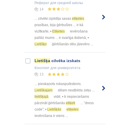
Реферат
для средней школы
14
... cilvēki izpildīja savas
etiķetes
prasības, bija ģērbušies ... ir kā
vizītkarte; •
Etiķetes
ievērošana
palīdz mums ... ir svarīga ikdienā; •
Lietišķo
ģērbšanās stilu jāievēro ...
Lietišķa
cilvēka izskats
Конспект
для университета
13
... pieskaņots rokaspulkstenis.
Lietiškajam
stilam neatbilda zeķu ...
lietišķajā
vidē; • Ir nepieciešams
pārzināt ģērbšanās
etiķeti
... “dress
code”; •
Lietišķās
etiķetes
ievērošana ir viens ...