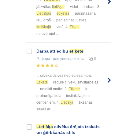
jāizvēlas
lietišķai
videi ... darbam. 3.
Lietišķās
etiķetes
pārzināšana
ļauj droši ... pārliecināti justies
lietišķajā
vidē. 4.
Etiķeti
neievērojot ...
Darba attiecību
etiķete
Реферат
для университета
9
... cilvēka dzīves nepieciešamība.
Etiķete
regulē cilvēku savstarpējās
... noteikti motīvi. 3.
Etiķete
ir
pretrunīga lieta ... instinktīvajiem
centieniem. 4.
Lietišķa
tikšanās
sākas ar ...
Lietišķa
cilvēka ārējais izskats
un ģērbšanās stils