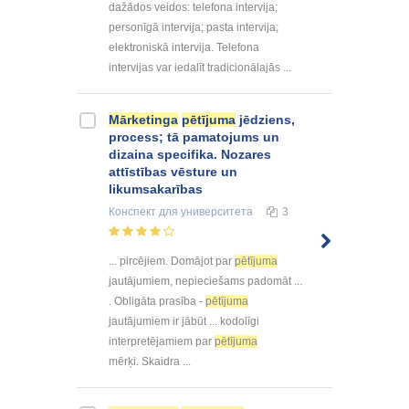
dažādos veidos: telefona intervija;
personīgā intervija; pasta intervija;
elektroniskā intervija. Telefona
intervijas var iedalīt tradicionālajās ...
Mārketinga
pētījuma
jēdziens,
process; tā pamatojums un
dizaina specifika. Nozares
attīstības vēsture un
likumsakarības
Конспект
для университета
3
... pircējiem. Domājot par
pētījuma
jautājumiem, nepieciešams padomāt ...
. Obligāta prasība -
pētījuma
jautājumiem ir jābūt ... kodolīgi
interpretējamiem par
pētījuma
mērķi. Skaidra ...