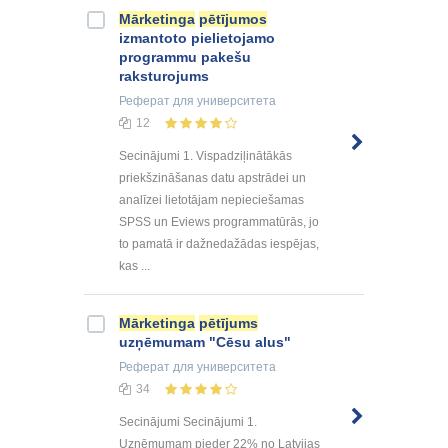
Mārketinga
pētījumos
izmantoto pielietojamo
programmu pakešu
raksturojums
Реферат
для университета
12
Secinājumi 1. Vispadziļinātākās
priekšzināšanas datu apstrādei un
analīzei lietotājam nepieciešamas
SPSS un Eviews programmatūrās, jo
to pamatā ir dažnedažādas iespējas,
kas ...
Mārketinga
pētījums
uzņēmumam "Cēsu alus"
Реферат
для университета
34
Secinājumi Secinājumi 1.
Uzņēmumam pieder 22% no Latvijas