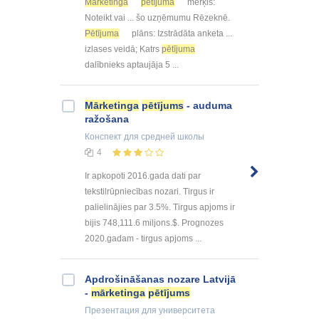
Mārketinga
pētījuma
mērķis:
Noteikt vai ... šo uzņēmumu Rēzeknē.
Pētījuma
plāns: Izstrādāta anketa ...
izlases veidā; Katrs
pētījuma
dalībnieks aptaujāja 5 ...
Mārketinga
pētījums
- auduma
ražošana
Конспект
для средней школы
4
Ir apkopoti 2016.gada dati par
tekstilrūpniecības nozari. Tirgus ir
palielinājies par 3.5%. Tirgus apjoms ir
bijis 748,111.6 miljons.$. Prognozes
2020.gadam - tirgus apjoms ...
Apdrošināšanas nozare Latvijā
-
mārketinga
pētījums
Презентация
для университета