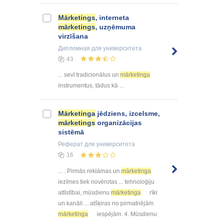
Mārketings
, interneta
mārketings
, uzņēmuma
virzīšana
Дипломная
для университета
43
... sevī tradicionālus un
mārketinga
instrumentus, tādus kā ...
Mārketinga
jēdziens, izcelsme,
mārketings
organizācijas
sistēmā
Реферат
для университета
16
... . Pirmās reklāmas un
mārketinga
iezīmes tiek novērotas ... tehnoloģiju
attīstībai, mūsdienu
mārketinga
rīki
un kanāli ... atšķiras no pirmatnējām
mārketinga
iespējām. 4. Mūsdienu