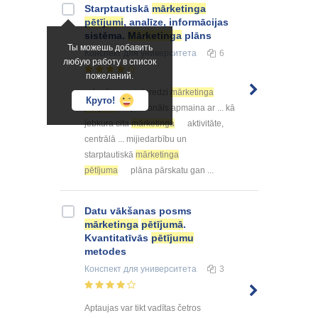
Starptautiskā
mārketinga
pētījumi
, analīze, informācijas
sistēma.
Mārketinga
plāns
Ты можешь добавить
Конспект
для университета
6
любую работу в список
пожеланий.
... kurās savu pieredzi
mārketinga
Круто!
pētījumu
personāls apmaina ar ... kā
jebkura cita
mārketinga
aktivitāte,
centrālā ... mijiedarbību un
starptautiskā
mārketinga
pētījuma
plāna pārskatu gan ...
Datu vākšanas posms
mārketinga
pētījumā
.
Kvantitatīvās
pētījumu
metodes
Конспект
для университета
3
Aptaujas var tikt vadītas četros