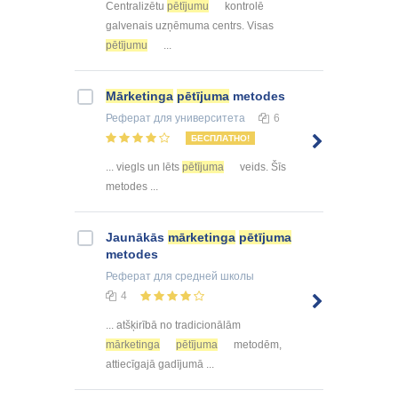
Centralizētu
pētījumu
kontrolē
galvenais uzņēmuma centrs. Visas
pētījumu
...
Mārketinga
pētījuma
metodes
Реферат
для университета
6
БЕСПЛАТНО!
... viegls un lēts
pētījuma
veids. Šīs
metodes ...
Jaunākās
mārketinga
pētījuma
metodes
Реферат
для средней школы
4
... atšķirībā no tradicionālām
mārketinga
pētījuma
metodēm,
attiecīgajā gadījumā ...