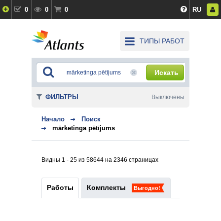
0
0
0
RU
ТИПЫ РАБОТ
Искать
ФИЛЬТРЫ
Выключены
Начало
Поиск
mārketinga pētījums
Видны 1 - 25 из 58644 на 2346 страницах
Работы
Комплекты
Выгодно!