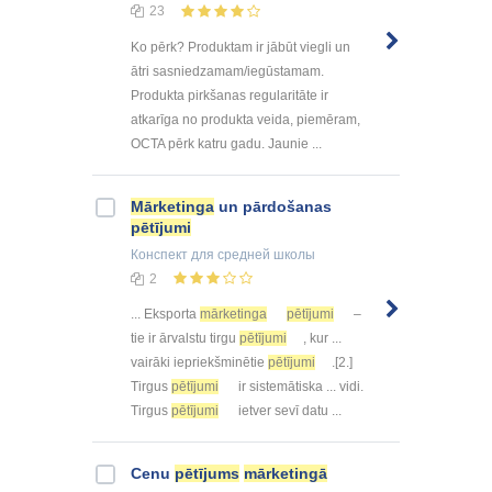
23
Ko pērk? Produktam ir jābūt viegli un
ātri sasniedzamam/iegūstamam.
Produkta pirkšanas regularitāte ir
atkarīga no produkta veida, piemēram,
OCTA pērk katru gadu. Jaunie ...
Mārketinga
un pārdošanas
pētījumi
Конспект
для средней школы
2
... Eksporta
mārketinga
pētījumi
–
tie ir ārvalstu tirgu
pētījumi
, kur ...
vairāki iepriekšminētie
pētījumi
.[2.]
Tirgus
pētījumi
ir sistemātiska ... vidi.
Tirgus
pētījumi
ietver sevī datu ...
Cenu
pētījums
mārketingā