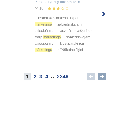
Реферат
для университета
18
... teorētiskos materiālus par
mārketinga
sabiedriskajām
attiecībām un ... apzināties atšķirības
starp
mārketinga
sabiedriskajām
attiecībām un ... kļūst pārāki pār
mārketingu
; • ”Nākotne šķiet ...
1
2
3
4
..
2346