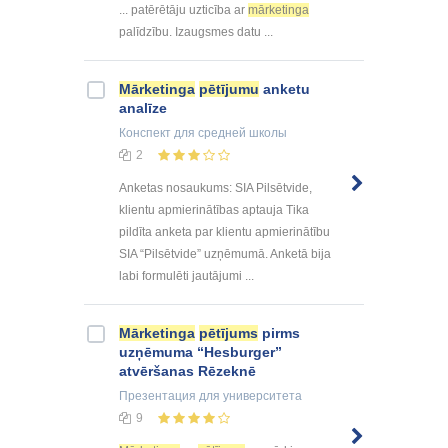
... patērētāju uzticība ar
mārketinga
palīdzību. Izaugsmes datu ...
Mārketinga
pētījumu
anketu
analīze
Конспект
для средней школы
2
Anketas nosaukums: SIA Pilsētvide,
klientu apmierinātības aptauja Tika
pildīta anketa par klientu apmierinātību
SIA “Pilsētvide” uzņēmumā. Anketā bija
labi formulēti jautājumi ...
Mārketinga
pētījums
pirms
uzņēmuma “Hesburger”
atvēršanas Rēzeknē
Презентация
для университета
9