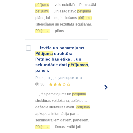
pētījumu
veic noteiktā ... Pirms sākt
pētījumu
, ir jāsagatavo
pētījuma
plāns, lai ... nepieciešams
pētījuma
īstenošanai un rezultātu iegūšanai.
Pētījuma
plāns ...
... izvēle un pamatojums.
Pētījuma
struktūra.
Pētniecības ētika ... un
sekundārie dati
pētījumos
,
paneļi.
Реферат
для университета
30
... , tās pamatojums un
pētījuma
struktūras veidošana, aplūkoti ...
dažādie literatūras avoti.
Pētījumā
apkopota informācija par ...
sekundārajiem datiem, paneļiem.
Pētījuma
tēmas izvēlē ļoti ...