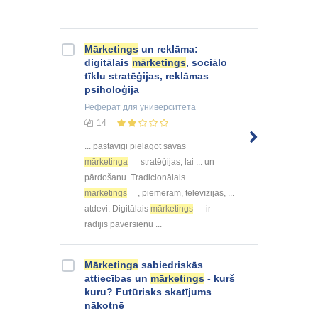
...
Mārketings
un reklāma:
digitālais
mārketings
, sociālo
tīklu stratēģijas, reklāmas
psiholoģija
Реферат
для университета
14
... pastāvīgi pielāgot savas
mārketinga
stratēģijas, lai ... un
pārdošanu. Tradicionālais
mārketings
, piemēram, televīzijas, ...
atdevi. Digitālais
mārketings
ir
radījis pavērsienu ...
Mārketinga
sabiedriskās
attiecības un
mārketings
- kurš
kuru? Futūrisks skatījums
nākotnē