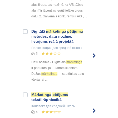
alus tirgus, tas nozīmē, ka A/S „Cēsu
alum” ir jācenšas iegūt lielāku tirgus
daļu. 2. Galvenais konkurents ir A/S „ ...
Digitālā
mārketinga
pētījumu
metodes, datu nozīme,
lietojums reālā projektā
Презентация
для средней школы
5
Datu nozīme • Digitālais
mārketings
ir populārs, jo ... katram klientam
Dažas
mārketinga
stratēģijas datu
vākšanai ...
Mārketinga
pētījums
tekstilrūpniecībā
Конспект
для средней школы
4