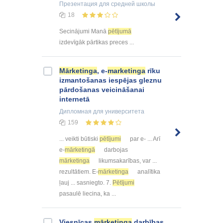
Презентация
для средней школы
18
Secinājumi Manā
pētījumā
izdevīgāk pārtikas preces ...
Mārketinga
, e-
marketinga
rīku
izmantošanas iespējas gleznu
pārdošanas veicināšanai
internetā
Дипломная
для университета
159
... veikti būtiski
pētījumi
par e- ... Arī
e-
mārketingā
darbojas
mārketinga
likumsakarības, var ...
rezultātiem. E-
mārketinga
analītika
ļauj ... sasniegto. 7.
Pētījumi
pasaulē liecina, ka ...
Viesnīcas
mārketinga
darbības