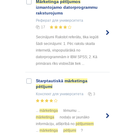
Mārketinga
pētījumos
izmantojamo datorprogrammu
raksturojums
Реферат
для университета
17
Secinājumi Rakstot referātu, tika iegūti
šādi secinājumi: 1. Pēc rakstu skaita
internetā, vispopulārākā no
datorprogrammām ir IBM SPSS; 2. Kā
primārais rīks visbiežāk tiek ...
Starptautiskā
mārketinga
pētījumi
Конспект
для университета
3
...
mārketinga
lēmumu ...
mārketinga
nodaļu ar jaunāko
informāciju, atšķirībā no
pētījumiem
...
mārketinga
pētījumi
?