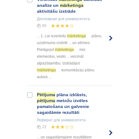
analīze un
mārketinga
aktivitāšu izstrāde
Дипломная
для университета
65
... 1. Lai izveidotu
mārketinga
plānu,
uzņēmums izvērtē ... un vēlmes.
Pielāgojot
mārketinga
mix
elementus, veido ... veicināt
atpazīstamību. Izstrādājot
mārketinga
komunikāciju plānu
autore ...
Pētījuma
plāna izklāsts,
pētījuma
metožu izvēles
pamatošana un galvenie
sagaidāmie rezultāti
Реферат
для университета
22
... un sagaidāmajiem rezultātiem