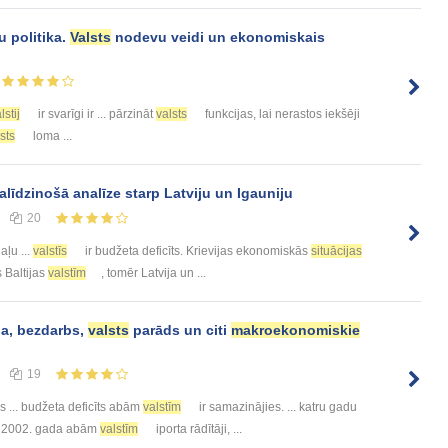
 politika.
Valsts
nodevu veidi un ekonomiskais
lstij
ir svarīgi ir ... pārzināt
valsts
funkcijas, lai nerastos iekšēji
sts
loma ...
alīdzinošā analīze starp Latviju un Igauniju
20
aļu ...
valstīs
ir budžeta deficīts. Krievijas ekonomiskās
situācijas
s Baltijas
valstīm
, tomēr Latvija un ...
ja, bezdarbs,
valsts
parāds un citi
makroekonomiskie
19
jis ... budžeta deficīts abām
valstīm
ir samazinājies. ... katru gadu
.. 2002. gada abām
valstīm
iporta rādītāji, ...