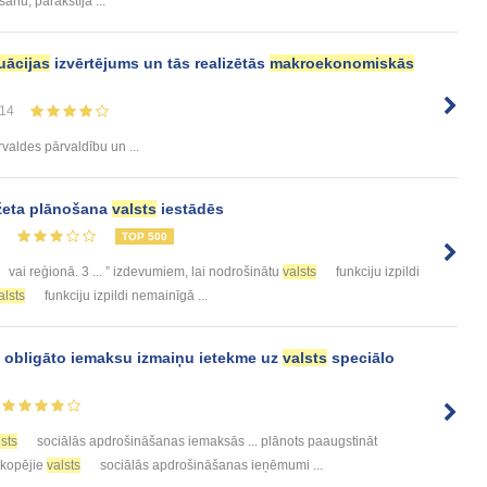
anu, parakstīja ...
uācijas
izvērtējums un tās realizētās
makroekonomiskās
14
valdes pārvaldību un ...
žeta plānošana
valsts
iestādēs
3
TOP 500
vai reģionā. 3 ... ” izdevumiem, lai nodrošinātu
valsts
funkciju izpildi
alsts
funkciju izpildi nemainīgā ...
 obligāto iemaksu izmaiņu ietekme uz
valsts
speciālo
lsts
sociālās apdrošināšanas iemaksās ... plānots paaugstināt
 kopējie
valsts
sociālās apdrošināšanas ieņēmumi ...