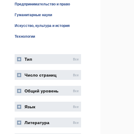
Предпринимательство и право
Гуманитарные науки
Искусство, культура и история
Технологии
Тип
Все
Число страниц
Все
Общий уровень
Все
Язык
Все
Литература
Все