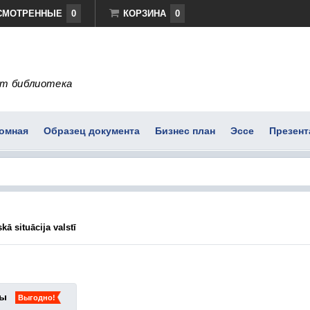
СМОТРЕННЫЕ
0
КОРЗИНА
0
т библиотека
омная
Образец документа
Бизнес план
Эссе
Презент
ā situācija valstī
ты
Выгодно!