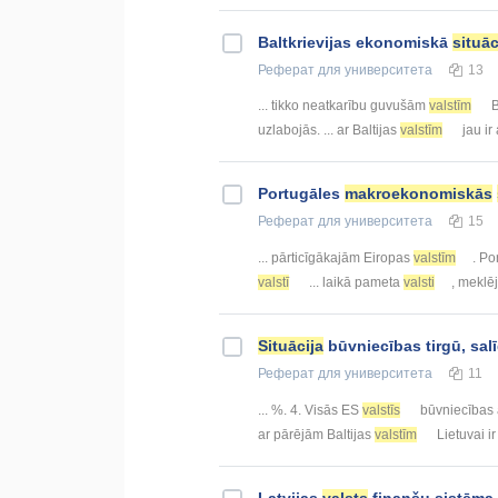
Baltkrievijas ekonomiskā
situāc
Реферат
для университета
13
... tikko neatkarību guvušām
valstīm
B
uzlabojās. ... ar Baltijas
valstīm
jau ir 
Portugāles
makroekonomiskās
Реферат
для университета
15
... pārticīgākajām Eiropas
valstīm
. Po
valstī
... laikā pameta
valsti
, meklē
Situācija
būvniecības tirgū, sal
Реферат
для университета
11
... %. 4. Visās ES
valstīs
būvniecības a
ar pārējām Baltijas
valstīm
Lietuvai ir 