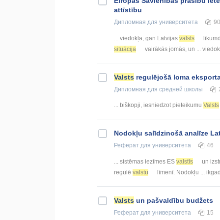
Eiropas Savienības prasību ie
attīstību
Дипломная
для университета
9
... viedokļa, gan Latvijas
valsts
likumd
situācija
vairākās jomās, un ... viedok
Valsts
regulējošā loma eksporta 
Дипломная
для средней школы
... biškopji, iesniedzot pieteikumu
Valsts
Nodokļu salīdzinošā analīze La
Реферат
для университета
46
... sistēmas iezīmes ES
valstīs
un izst
regulē
valstu
līmenī. Nodokļu ... ikg
Valsts
un pašvaldību budžets
Реферат
для университета
15