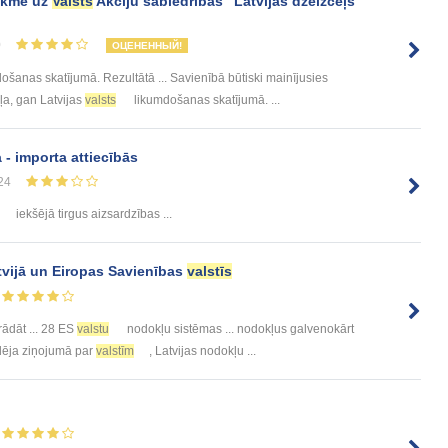
tekme uz
Valsts
Akciju sabiedrības “Latvijas dzelzceļš”
0
ОЦЕНЕННЫЙ!
ošanas skatījumā. Rezultātā ... Savienībā būtiski mainījusies
ļa, gan Latvijas
valsts
likumdošanas skatījumā. ...
- importa attiecībās
24
iekšējā tirgus aizsardzības ...
tvijā un Eiropas Savienības
valstīs
rādāt ... 28 ES
valstu
nodokļu sistēmas ... nodokļus galvenokārt
adēja ziņojumā par
valstīm
, Latvijas nodokļu ...