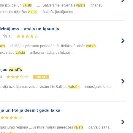
ma izpildei un
valsts
... . Satversmē ietvertais
valsts
finanšu
mpetences robežas
valsts
finanšu jautājumos ...
dzinājums. Latvija un Igaunija
31
kos
rādītājus pārskata periodā ... % lielāks. 2. abās
valstīs
laikus abu
valstu
inflācijas rādītājus līdzīgi ...
tijas
valstīs
14
TOP 500
atvijā uzkrājumus veic ... visām trīs Baltijas
valstīm
ienesīgais fonds
ijā un Polijā desmit gadu laikā
ijas jūras reģionā ... vēsture, vairāk pieredzes
valsts
pārvaldīšanā,