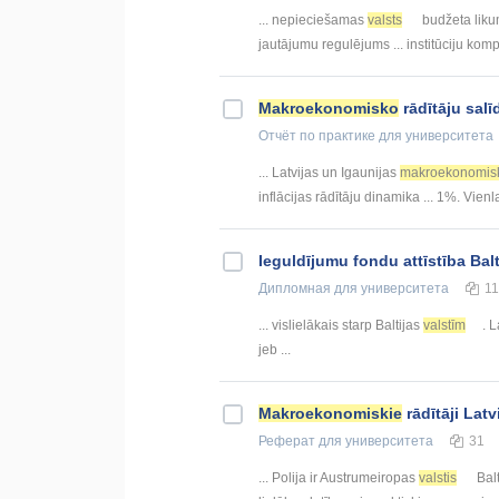
... nepieciešamas
valsts
budžeta liku
jautājumu regulējums ... institūciju ko
Makroekonomisko
rādītāju salī
Отчёт по практике
для университета
... Latvijas un Igaunijas
makroekonomis
inflācijas rādītāju dinamika ... 1%. Vien
Ieguldījumu fondu attīstība Bal
Дипломная
для университета
1
... vislielākais starp Baltijas
valstīm
. L
jeb ...
Makroekonomiskie
rādītāji Latv
Реферат
для университета
31
... Polija ir Austrumeiropas
valstis
Balt