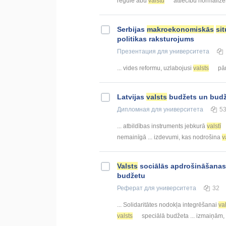
regulē abu
valstu
attiecību normalizēš
Serbijas
makroekonomiskās
sit
politikas raksturojums
Презентация
для университета
... vides reformu, uzlabojusi
valsts
pār
Latvijas
valsts
budžets un bud
Дипломная
для университета
5
... atbildības instruments jebkurā
valstī
nemainīgā ... izdevumi, kas nodrošina
v
Valsts
sociālās apdrošināšanas
budžetu
Реферат
для университета
32
... Solidaritātes nodokļa integrēšanai
va
valsts
speciālā budžeta ... izmaiņām,