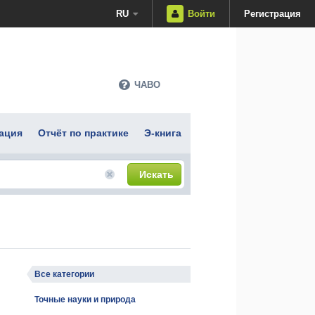
RU
Войти
Регистрация
ЧАВО
ация
Отчёт по практике
Э-книга
Искать
Все категории
Точные науки и природа