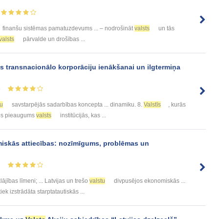
finanšu sistēmas pamatuzdevums ... – nodrošināt
valsts
un tās
valsts
pārvalde un drošības ...
s transnacionālo korporāciju ienākšanai un ilgtermiņa
4
tu
savstarpējās sadarbības koncepta ... dinamiku. 8.
Valstīs
, kurās
kmes pieaugums
valsts
institūcijās, kas ...
skās attiecības: nozīmīgums, problēmas un
1
lājības līmeni; ... Latvijas un trešo
valstu
divpusējos ekonomiskās ...
iek izstrādāta starptatautiskās ...