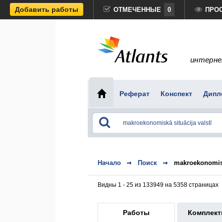
Добавить работы
ОТМЕЧЕННЫЕ
0
ПРО
интерне
Реферат
Конспект
Дипл
Начало
Поиск
makroekonomisk
Видны 1 - 25 из 133949 на 5358 страницах
Работы
Комплек