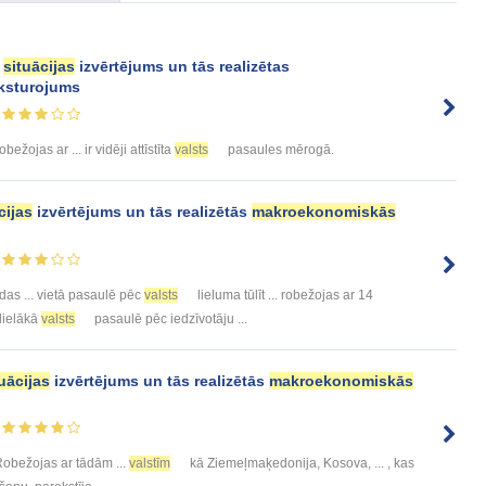
situācijas
izvērtējums un tās realizētas
aksturojums
obežojas ar ... ir vidēji attīstīta
valsts
pasaules mērogā.
cijas
izvērtējums un tās realizētās
makroekonomiskās
odas ... vietā pasaulē pēc
valsts
lieluma tūlīt ... robežojas ar 14
 lielākā
valsts
pasaulē pēc iedzīvotāju ...
uācijas
izvērtējums un tās realizētās
makroekonomiskās
Robežojas ar tādām ...
valstīm
kā Ziemeļmaķedonija, Kosova, ... , kas