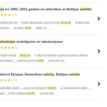
ija
no 1992.-2011.gadam un attiecības ar Baltijas
valstīm
altkrievijai arī ... krīzei atkāpjoties ekonomiskā
situācija
Baltkrievijā
aktuāla ... . Ar dažu
valsti
vājāk, ar ...
situācijas
izvērtējums un raksturojums
rtugāli smagi ...
situācija
ir atkal izraisījusi augstu bezdarba līmeni
jot labākus ... turpina pamest
valsti
, jāpiemin ka ...
īdzinot Eiropas Savienības
valstis
, Baltijas
valstis
ktivitāte stabili ... viena no pēdējām
valstīm
ar vismazāko kopējo ...
par ... ir bijis Baltijas
valstīs
, kur tas līdz ...