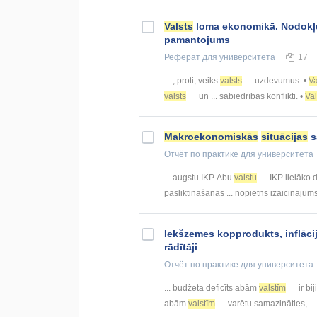
Valsts
loma ekonomikā. Nodokļu
pamantojums
Реферат
для университета
17
... , proti, veiks
valsts
uzdevumus. •
Va
valsts
un ... sabiedrības konflikti. •
Val
Makroekonomiskās
situācijas
s
Отчёт по практике
для университета
... augstu IKP. Abu
valstu
IKP lielāko d
pasliktināšanās ... nopietns izaicinājum
Iekšzemes kopprodukts, inflāci
rādītāji
Отчёт по практике
для университета
... budžeta deficīts abām
valstīm
ir bi
abām
valstīm
varētu samazināties, .