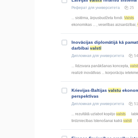
Latvijas
valsts
finanšu sistēma
Реферат
для университета
25
... sistēma, ārpusbudžeta fondi.
Valsts
ekonomikas ... , veselības aizsardzībai,
Inovācijas diplomātijā kā pamat
darbībai
valstī
Дипломная
для университета
5
... līdzsvara panākšanas koncepta,
vals
realizē inovātīvas ... korporāciju iete
Krievijas-Baltijas
valstu
ekonomi
perspektīvas
Дипломная
для университета
5
... rezultātā uzlabot kopējo
valsts
labk
tirdzniecības īstenošanai katrā
valstī
t