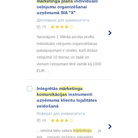
mārketinga
plāns
individuālo
ceļojumu organizēšanai
uzņēmumā SIA "X"
Дипломная
для университета
70
Secinājumi 1. Mērķa pircēja profils
individuālo ceļojumu organizēšanas
pakalpojumam ir cilvēks, kurš dodas
ceļojumā 10 dienas un ilgāk un
vienam ceļojumam tērē vairāk kā 1000
EUR. ...
Integrētās
mārketinga
komunikācijas
instrumenti
uzņēmuma klientu lojalitātes
veidošanā
Реферат
для университета
46
... veicina labu satura
mārketingu
, jo
tiek ... izmanto dažādus integrētās