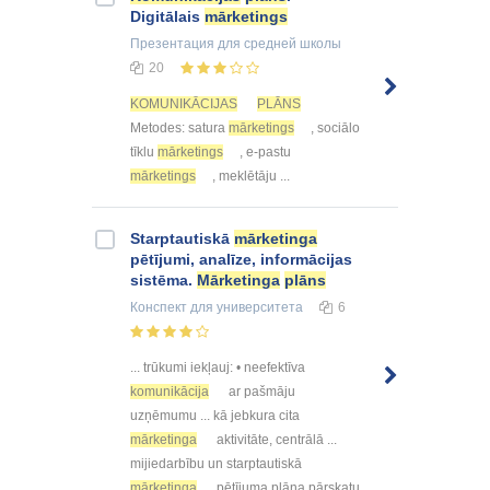
Digitālais
mārketings
Презентация
для средней школы
20
KOMUNIKĀCIJAS
PLĀNS
Metodes: satura
mārketings
, sociālo
tīklu
mārketings
, e-pastu
mārketings
, meklētāju ...
Starptautiskā
mārketinga
pētījumi, analīze, informācijas
sistēma.
Mārketinga
plāns
Конспект
для университета
6
... trūkumi iekļauj: • neefektīva
komunikācija
ar pašmāju
uzņēmumu ... kā jebkura cita
mārketinga
aktivitāte, centrālā ...
mijiedarbību un starptautiskā
mārketinga
pētījuma plāna pārskatu