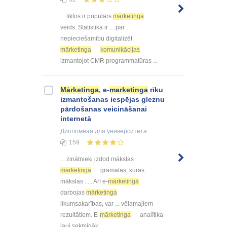
... tīklos ir populārs
mārketinga
veids. Statistika ir ... par
nepieciešamību digitalizēt
mārketinga
komunikācijas
izmantojot CMR programmatūras ...
Mārketinga
, e-
marketinga
rīku
izmantošanas iespējas gleznu
pārdošanas veicināšanai
internetā
Дипломная
для университета
159
... zinātnieki izdod mākslas
mārketinga
grāmatas, kurās
mākslas ... . Arī e-
mārketingā
darbojas
mārketinga
likumsakarības, var ... vēlamajiem
rezultātiem. E-
mārketinga
analītika
ļauj sekmīgāk ...