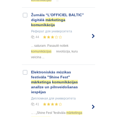
komunikācijas
...
Žurnāla “L’OFFICIEL BALTIC”
digitālā
mārketinga
komunikācija
Реферат
для университета
44
... saturam. Pasaulē notiek
komunikācijas
revolūcija, kuru
veicina ...
Elektroniskās mūzikas
festivāla "Shine Fest"
mārketinga
komunikācijas
analīze un pilnveidošanas
iespējas
Дипломная
для университета
41
... . „Shine Fest ”festivāla
mārketinga