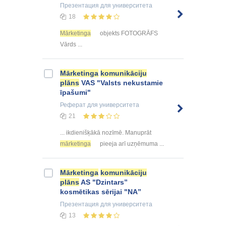
Презентация
для университета
18
Mārketinga
objekts FOTOGRĀFS
Vārds ...
Mārketinga
komunikāciju
plāns
VAS "Valsts nekustamie
īpašumi"
Реферат
для университета
21
... ikdienišķākā nozīmē. Manuprāt
mārketinga
pieeja arī uzņēmuma ...
Mārketinga
komunikāciju
plāns
AS "Dzintars”
kosmētikas sērijai "NA”
Презентация
для университета
13