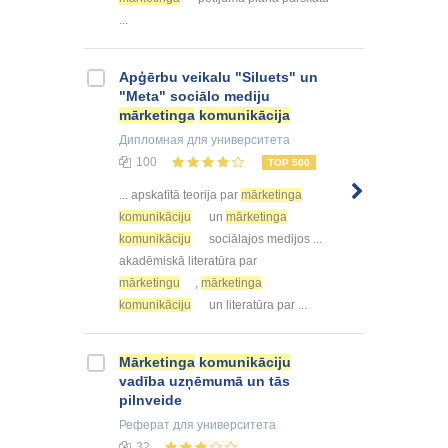
...
Apģērbu veikalu "Siluets" un
"Meta" sociālo mediju
mārketinga
komunikācija
Дипломная
для университета
100
TOP 500
... apskatītā teorija par
mārketinga
komunikāciju
un
mārketinga
komunikāciju
sociālajos medijos ...
akadēmiskā literatūra par
mārketingu
,
mārketinga
komunikāciju
un literatūra par ...
Mārketinga
komunikāciju
vadība uzņēmumā un tās
pilnveide
Реферат
для университета
32