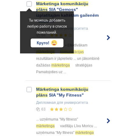
Mārketinga
komunikāciju
plāns
SIA "Gemoss"
izplatītajām kaltētām gailenēm
Ты можешь добавить
"Sabarot"
любую работу в список
Дипломная
для университета
пожеланий.
64
Круто!
... gan dārgākais. • Efektīvākam
mārketinga
komunikācijas
rezultātam ir jāpielieto ... un jākombinē
dažādas
mārketinga
stratēģijas
Pamatojoties uz ...
Mārketinga
komunikāciju
plāns
SIA "My Fitness"
Дипломная
для университета
63
... uzņēmuma “My fitness”
mārketinga
vadītāju Līvu Moricu ...
uzņēmuma “My fitness”
mārketinga