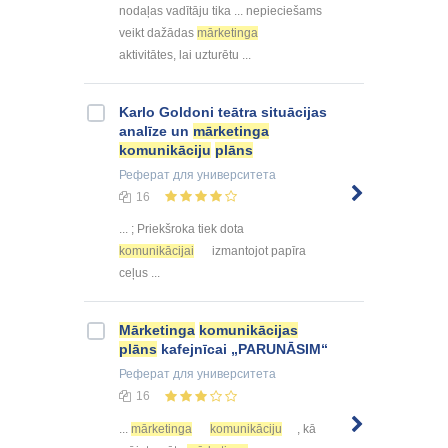
nodaļas vadītāju tika ... nepieciešams
veikt dažādas
mārketinga
aktivitātes, lai uzturētu ...
Karlo Goldoni teātra situācijas
analīze un
mārketinga
komunikāciju
plāns
Реферат
для университета
16
... ; Priekšroka tiek dota
komunikācijai
izmantojot papīra
ceļus ...
Mārketinga
komunikācijas
plāns
kafejnīcai „PARUNĀSIM“
Реферат
для университета
16
...
mārketinga
komunikāciju
, kā