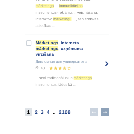
mārketinga
komunikācijas
instrumentus- reklāmu, ... veicināšanu,
interaktīvo
mārketingu
, sabiedriskās
attiecības ...
Mārketings
, interneta
mārketings
, uzņēmuma
virzīšana
Дипломная
для университета
43
... sevī tradicionālus un
mārketinga
instrumentus, tādus kā ...
1
2
3
4
..
2108