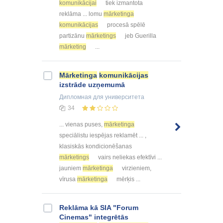
komunikācijai
tiek izmantota
reklāma ... lomu
mārketinga
komunikācijas
procesā spēlē
partizānu
mārketings
jeb Guerilla
mārketing
...
Mārketinga
komunikācijas
izstrāde uzņemumā
Дипломная
для университета
34
... vienas puses,
mārketinga
speciālistu iespējas reklamēt ... ,
klasiskās kondicionēšanas
mārketings
vairs neliekas efektīvi ...
jauniem
mārketinga
virzieniem,
vīrusa
mārketinga
mērķis ...
Reklāma kā SIA "Forum
Cinemas" integrētās