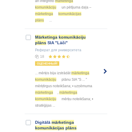
arī integrēto
mārketinga
komunikāciju
un pētījuma daļa –
mārketinga
komunikācijas
plāns
...
Mārketinga
komunikāciju
plāns
SIA "Lāči"
Реферат
для университета
18
ОЦЕНЕННЫЙ!
... mērķis bija izstrādāt
mārketinga
komunikāciju
plānu SIA "S ... ”
mērķtirgus noteikšana; • uzņēmuma
mārketinga
,
mārketinga
komunikāciju
mērķu noteikšana; •
stratēģijas ...
Digitālā
mārketinga
komunikācijas
plāns