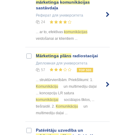
mārketinga
komunikācijas
sastāvdaļa
Реферат
для университета
24
... ar to, efektīvas
komunikācijas
veidošanai ar klientiem ...
Mārketinga
plāns
radiostacijai
Дипломная
для университета
57
TOP 500
... struktūrvienībām. Priekšlikumi: 1.
Komunikāciju
un multimediju daļai
... koncepciju LR satura
komunikācijai
sociālajos tīklos, ...
tiešraidē. 2.
Komunikāciju
un
multimediju daļai ...
Patērētāju uzvedība un