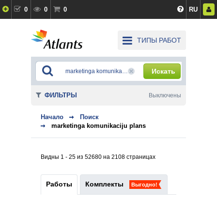
0
0
0
RU
ТИПЫ РАБОТ
Искать
ФИЛЬТРЫ
Выключены
Начало
Поиск
marketinga komunikaciju plans
Видны 1 - 25 из 52680 на 2108 страницах
Работы
Комплекты
Выгодно!