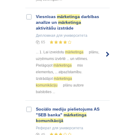
Viesnīcas
mārketinga
darbības
analīze un
mārketinga
aktivitāšu izstrāde
Дипломная
для университета
65
... 1. Lai izveidotu
mārketinga
plānu,
uzņēmums izvērtē ... un vēlmes.
Pielāgojot
mārketinga
mix
elementus, ... atpazīstamību.
Izstrādājot
mārketinga
komunikāciju
plānu autore
balstoties ...
Sociālo mediju pielietojums AS
"SEB banka"
mārketinga
komunikācijā
Реферат
для университета
45