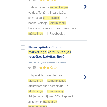
... dažāda veida
komunikācijas
veidus. Tomēr ... ir paredzēta
savādākai
komunikācijai
. 2. ...
banka, veidojot
komunikāciju
balstītu uz attiecību ... kur izvietot savu
mārketingu
ir Facebook, ...
Benu aptieka zīmola
mārketinga
komunikācijas
iespējas Latvijas tirgū
Реферат
для университета
45
... izprast tirgus tendences.
Mārketinga
komunikācijas
efektivitāte tiks nodrošināta ... :
Mārketinga
komunikācija
Pētījuma jautājums: BENU Aptiekā
zīmolam ir
mārketinga