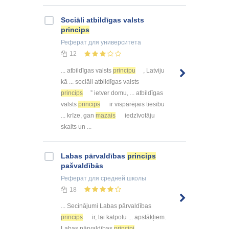
Sociāli atbildīgas valsts
princips
Реферат
для университета
12
... atbildīgas valsts
principu
, Latviju
kā ... sociāli atbildīgas valsts
princips
” ietver domu, ... atbildīgas
valsts
princips
ir vispārējais tiesību
... krīze, gan
mazais
iedzīvotāju
skaits un ...
Labas pārvaldības
princips
pašvaldībās
Реферат
для средней школы
18
... Secinājumi Labas pārvaldības
princips
ir, lai kalpotu ... apstākļiem.
Labas pārvaldības
principi