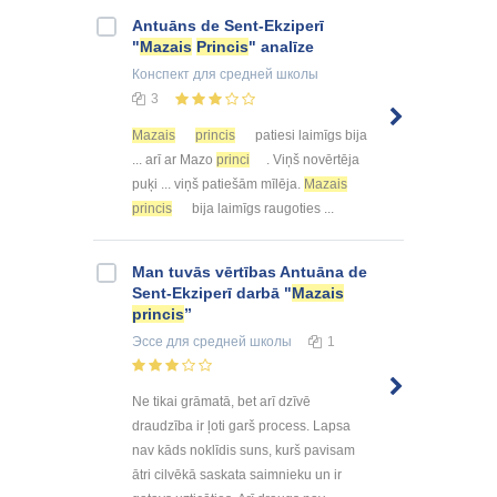
Antuāns de Sent-Ekziperī
"
Mazais
Princis
" analīze
Конспект
для средней школы
3
Mazais
princis
patiesi laimīgs bija
... arī ar Mazo
princi
. Viņš novērtēja
puķi ... viņš patiešām mīlēja.
Mazais
princis
bija laimīgs raugoties ...
Man tuvās vērtības Antuāna de
Sent-Ekziperī darbā "
Mazais
princis
”
Эссе
для средней школы
1
Ne tikai grāmatā, bet arī dzīvē
draudzība ir ļoti garš process. Lapsa
nav kāds noklīdis suns, kurš pavisam
ātri cilvēkā saskata saimnieku un ir