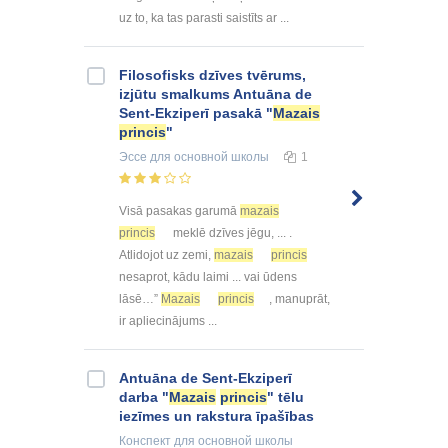
uz to, ka tas parasti saistīts ar ...
Filosofisks dzīves tvērums,
izjūtu smalkums Antuāna de
Sent-Ekziperī pasakā "
Mazais
princis
"
Эссе
для основной школы
1
Visā pasakas garumā
mazais
princis
meklē dzīves jēgu, ... .
Atlidojot uz zemi,
mazais
princis
nesaprot, kādu laimi ... vai ūdens
lāsē…”
Mazais
princis
, manuprāt,
ir apliecinājums ...
Antuāna de Sent-Ekziperī
darba "
Mazais
princis
" tēlu
iezīmes un rakstura īpašības
Конспект
для основной школы