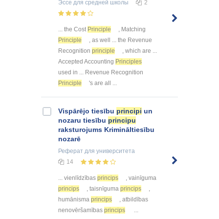
Эссе
для средней школы
2
... the Cost
Principle
, Matching
Principle
, as well ... the Revenue
Recognition
principle
, which are ...
Accepted Accounting
Principles
used in ... Revenue Recognition
Principle
's are all ...
Vispārējo tiesību
principi
un
nozaru tiesību
principu
raksturojums Krimināltiesību
nozarē
Реферат
для университета
14
... vienlīdzības
princips
, vainīguma
princips
, taisnīguma
princips
,
humānisma
princips
, atbildības
nenovēršamības
princips
...