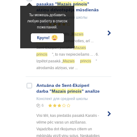
pasakas "
Mazais
princis
"
atziņu dzīvotspēja mūsdienās
Ты можешь добавить
Реферат
для средней школы
любую работу в список
8
пожеланий.
... , kopš ir uzrakstīts „
Mazais
Круто!
princis
”. Tām nemainoties, arī ...
Sent-Ekziperī pasaku „
Mazais
princis
”, to nav nepieciešams ... . 6.
Izpētot pasakā „
Mazais
princis
”
atrodamās atziņas, var ...
Antuāna de Sent-Ekziperī
darba "
Mazais
princis
" analīze
Конспект
для средней школы
6
Visi tēli, kas piedalās pasakā Karalis -
vēlme pēc varas un atzīšanas.
Vajadzība dot rīkojumus citiem un
mēģinātu virzīt viņu soļus. Neskatoties