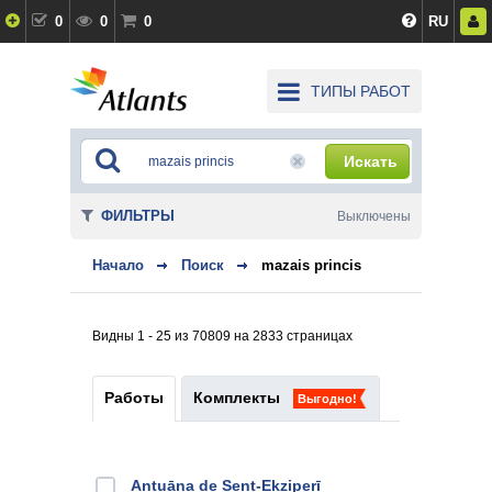
0
0
0
RU
ТИПЫ РАБОТ
Искать
ФИЛЬТРЫ
Выключены
Начало
Поиск
mazais princis
Видны 1 - 25 из 70809 на 2833 страницах
Работы
Комплекты
Выгодно!
Antuāna de Sent-Ekziperī