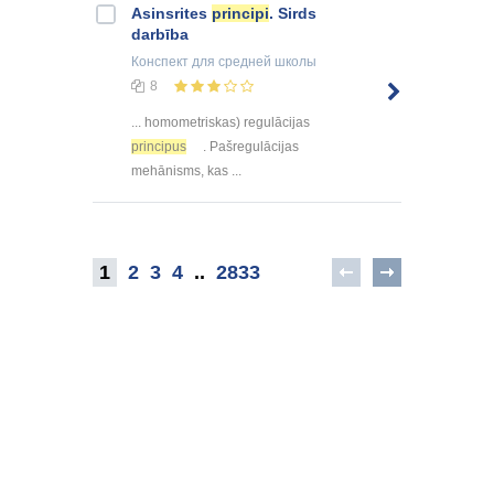
Asinsrites
principi
. Sirds
darbība
Конспект
для средней школы
8
... homometriskas) regulācijas
principus
. Pašregulācijas
mehānisms, kas ...
1
2
3
4
..
2833