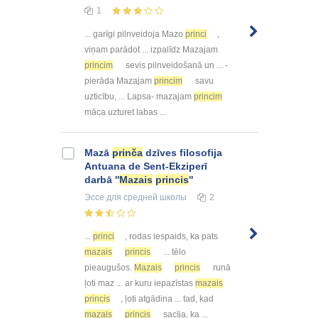
1
... garīgi pilnveidoja Mazo
princi
,
viņam parādot ... izpalīdz Mazajam
princim
sevis pilnveidošanā un ... -
pierāda Mazajam
princim
savu
uzticību, ... Lapsa- mazajam
princim
māca uzturet labas ...
Mazā
prinča
dzīves filosofija
Antuana de Sent-Ekziperī
darbā ''
Mazais
princis
''
Эссе
для средней школы
2
...
princi
, rodas iespaids, ka pats
mazais
princis
... tēlo
pieaugušos.
Mazais
princis
runā
ļoti maz ... ar kuru iepazīstas
mazais
princis
, ļoti atgādina ... tad, kad
mazais
princis
sacīja, ka ...