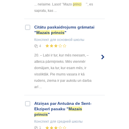
... nelaime. Lasot ‘’Mazo
princi
’’, es
sapratu, kas ...
Citātu paskaidrojums grāmatai
"
Mazais
princis
"
Конспект
для основной школы
4
20. – Labi ir tur, kur mēs neesam, –
atteica pārmijnieks. Mēs vienmēr
domājam, ka tur, kur esam mēs, ir
vissliktāk. Pie mums vasara ir kā
rudens, ziema ir par aukstu un darba
arī ...
Atziņas par Antuāna de Sent-
Ekziperī pasaku "
Mazais
princis
"
Конспект
для средней школы
1