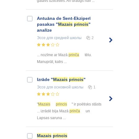
gatavs uzticēties. Arī draugs nav ...
Antuāna de Sent-Ekziperī
pasakas "
Mazais
princis
"
analīze
Эссе
для средней школы
2
... nozīme ar Mazā
prinča
tēlu.
Manuprāt, katrs ...
Izrāde "
Mazais
princis
"
Эссе
для основной школы
1
"
Mazais
princis
" ir poētisks stāsts
... izrādē bija Mazā
prinča
un
Lapsas saruna ...
Mazais
princis