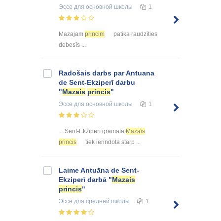
Эссе
для основной школы
1
Mazajam
princim
patika raudzīties
debesīs ...
Radošais darbs par Antuana
de Sent-Ekziperī darbu
"
Mazais
princis
"
Эссе
для основной школы
1
... Sent-Ekziperī grāmata
Mazais
princis
tiek ierindota starp ...
Laime Antuāna de Sent-
Ekziperī darbā "
Mazais
princis
"
Эссе
для средней школы
1