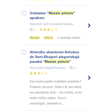
Grāmatas "
Mazais
princis
"
apraksts
Конспект
для основной школы
1
Mazais
princis
ir skumīgs stāsts ...
Attiecību skaistums Antuāna
de Sent-Ekziperī alegoriskajā
pasakā "
Mazais
princis
"
Эссе
для средней школы
1
Kas mums palīdz izvēlēties sirdslietu?
Protams, ka sirds. Sirds ir tā, kas atrod
sev piemērotu sirdi – citu cilvēku, ar ko
veido ciešas saites. “Acis ir
neredzīgas. Jāmeklē ar ...