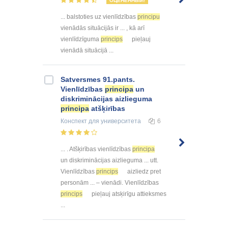
ОЦЕНЕННЫЙ!
... balstoties uz vienlīdzības
principu
vienādās situācijās ir ... , kā arī
vienlīdzīguma
princips
pieļauj
vienādā situācijā ...
Satversmes 91.pants.
Vienlīdzības
principa
un
diskriminācijas aizlieguma
principa
atšķirības
Конспект
для университета
6
... . Atšķirības vienlīdzības
principa
un diskriminācijas aizlieguma ... utt.
Vienlīdzības
princips
aizliedz pret
personām ... – vienādi. Vienlīdzības
princips
pieļauj atsķirīgu attieksmes
...