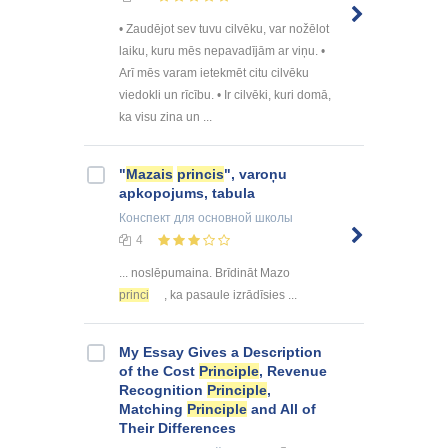
• Zaudējot sev tuvu cilvēku, var nožēlot
laiku, kuru mēs nepavadījām ar viņu. •
Arī mēs varam ietekmēt citu cilvēku
viedokli un rīcību. • Ir cilvēki, kuri domā,
ka visu zina un ...
"
Mazais
princis
", varoņu
apkopojums, tabula
Конспект
для основной школы
4
... noslēpumaina. Brīdināt Mazo
princi
, ka pasaule izrādīsies ...
My Essay Gives a Description
of the Cost
Principle
, Revenue
Recognition
Principle
,
Matching
Principle
and All of
Their Differences