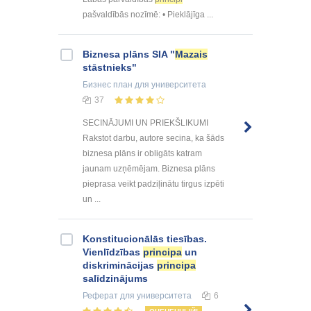
pašvaldībās nozīmē: • Pieklājīga ...
Biznesa plāns SIA "
Mazais
stāstnieks"
Бизнес план
для университета
37
SECINĀJUMI UN PRIEKŠLIKUMI
Rakstot darbu, autore secina, ka šāds
biznesa plāns ir obligāts katram
jaunam uzņēmējam. Biznesa plāns
pieprasa veikt padziļinātu tirgus izpēti
un ...
Konstitucionālās tiesības.
Vienlīdzības
principa
un
diskriminācijas
principa
salīdzinājums
Реферат
для университета
6