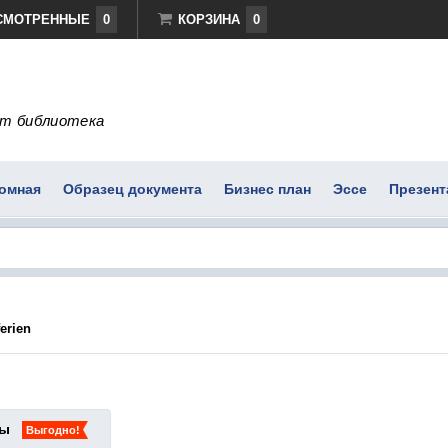
СМОТРЕННЫЕ
0
КОРЗИНА
0
т библиотека
омная
Образец документа
Бизнес план
Эссе
Презент
erien
ты
Выгодно!