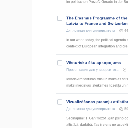
im politischen Prozeß. Gerade in der Bu
The Erasmus Programme of the
Latvia to France and Switzerla
Дипломная
для университета
4
In our world today, the political agenda
context of European integration and creat
Vēsturisku ēku apkopojums
Презентация
для университета
Ievads Arhitektūras stils un mākslas stil
mākslinieciskās izteiksmes līdzekļu un 
Vizualizēšanas prasmju attīstī
Дипломная
для университета
5
Secinājumi: 1. Gan filozofi, gan psihol
attīstībā, darbībā. Tas ir viens no aspekt