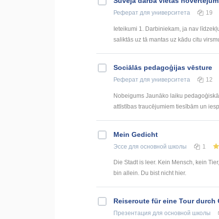
Šuvēja darba vietas novērtējum
Реферат
для университета
19
Ieteikumi 1. Darbiniekam, ja nav līdzek
saliktās uz tā mantas uz kādu citu virsmu
Sociālās pedagoģijas vēsture
Реферат
для университета
12
Nobeigums Jaunāko laiku pedagoģiskās s
attīstības traucējumiem tiesībām un ies
Mein Gedicht
Эссе
для основной школы
1
Die Stadt is leer. Kein Mensch, kein Tie
bin allein. Du bist nicht hier.
Reiseroute für eine Tour durch 
Презентация
для основной школы