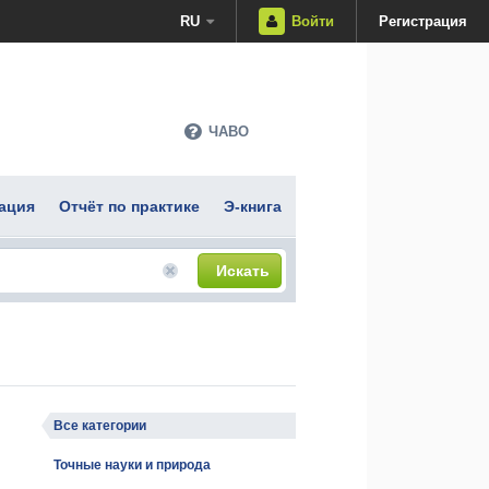
RU
Войти
Регистрация
ЧАВО
ация
Отчёт по практике
Э-книга
Искать
Все категории
Точные науки и природа