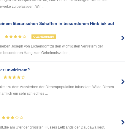
werke zu belästigen. Wir ...
einem literarischen Schaffen in besonderem Hinblick auf
8
ОЦЕНЕННЫЙ!
eben Joseph von Eichendorff zu den wichtigsten Vertretern der
nen besonderen Hang zum Geheimnisvollen, ...
oder unwirksam?
keit zu dem Aussterben der Bienenpopulation fokussiert. Wilde Bienen
ämlich ein sehr schlechtes ...
adt,die am Ufer der grössten Flusses Letttlands der Daugawa liegt.