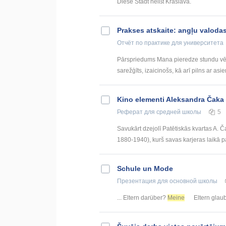
Diese Stadt heißt Kraslava.
Prakses atskaite: angļu valodas
Отчёт по практике
для университета
Pārspriedums Mana pieredze stundu vēroš
sarežģīts, izaicinošs, kā arī pilns ar asi
Kino elementi Aleksandra Čaka
Реферат
для средней школы
5
Savukārt dzejolī Patētiskās kvartas A. 
1880-1940), kurš savas karjeras laikā pa
Schule un Mode
Презентация
для основной школы
... Eltern darüber?
Meine
Eltern glaub