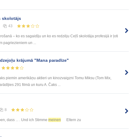
 skolotājs
43
anā – ko es sagaidīju un ko es redzēju Ceļš skolotāja profesijā ir ļoti
em pagriezieniem un ...
 dzejoļu krājumā "Mana paradīze"
Čaks piemin amerikāņu aktieri un kinozvaigzni Tomu Miksu (Tom Mix,
rādījies 291 filmā un kuru A. Čaks ...
8
en, dass ... . Und ich Stimme
meinen
Eltern zu