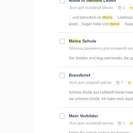
Mode in
meinem
Leben
Эссе
для основной школы
1
... und farbenfroh ist.
Meine
Lieblingsf
passt ... Augen habe und
meine
Augen
Meine
Schule
Образец документа
для основной шк
Die Schüler sind klug und kreativ, Sie 
Brandbrief
Эссе
для средней школы
7
Schöne Grüße aus Lettland! Heute habe
die schönen Grüße. Ich habe mich darübe
Mein Vorbilder
Эссе
для основной школы
1
Fallen Sie jedoch nicht in die Extreme -