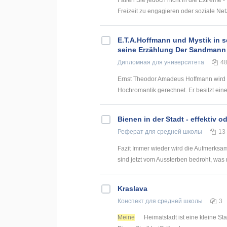
Freizeit zu engagieren oder soziale Netz
E.T.A.Hoffmann und Mystik in s
seine Erzählung Der Sandmann
Дипломная
для университета
4
Ernst Theodor Amadeus Hoffmann wird n
Hochromantik gerechnet. Er besitzt ei
Bienen in der Stadt - effektiv 
Реферат
для средней школы
13
Fazit Immer wieder wird die Aufmerksam
sind jetzt vom Aussterben bedroht, was n
Kraslava
Конспект
для средней школы
3
Meine
Heimatstadt ist eine kleine St