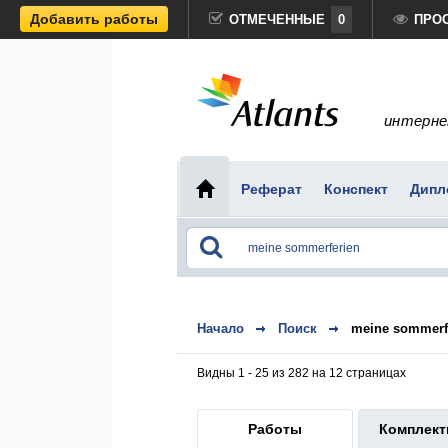
Добавить работы
ОТМЕЧЕННЫЕ
0
ПРО
интерне
Реферат
Конспект
Дипл
Начало
Поиск
meine sommerf
Видны 1 - 25 из 282 на 12 страницах
Работы
Комплек