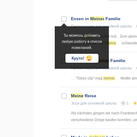
Essen in
Meiner
Familie
Презентация
для основной школы
Ты можешь добавить
... salat
Meine
Mutter isst... Zum ab
любую работу в список
Zum ... arbendessen
Meine
schwester
пожеланий.
Круто!
Freizeit mit
meiner
Familie
Презентация
для основной школы
... .“Tokyo city“ mag
meiner
Mutter am 
Meine
Reise
Эссе
для основной школы
1
Als nächstes gingen wir nach Frankreich
verschiedene Dinge kaufen konnten, um