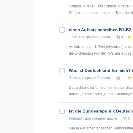
Schloss Mirabell Das Schloss Mirabell i
Gärten zu den bekanntesten Touristenziel
einen Aufsatz schreiben B1-B2
Эссе
для средней школы
4
Aufsatzstruktur: 1. Titel (virsraksts) I
die wichtigsten Punkte) -Warum ist das T
Was ist Deutschland für mich?
Эссе
для средней школы
1
Deutschland ist für mich ein großer Sta
hören, „Adidas” oder „Puma” Kleidungs t
Ist die Bundesrepublik Deutsch
Реферат
для средней школы
5
Wie in Parlamentarieschen Demokratien 