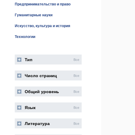
Предпринимательство и право
Гуманитарные науки
Искусство, культура и история
Технологии
Тип
Все
Число страниц
Все
Общий уровень
Все
Язык
Все
Литература
Все