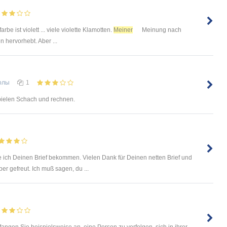
arbe ist violett ... viele violette Klamotten.
Meiner
Meinung nach
 hervorhebt. Aber ...
олы
1
spielen Schach und rechnen.
 ich Deinen Brief bekommen. Vielen Dank für Deinen netten Brief und
r gefreut. Ich muß sagen, du ...
 fangen Sie beispielsweise an, eine Person zu verfolgen, sich in ihrer