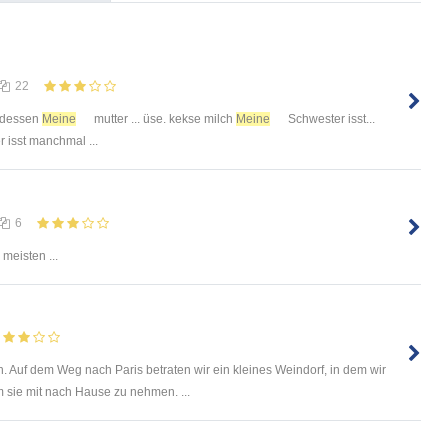
22
endessen
Meine
mutter ... üse. kekse milch
Meine
Schwester isst...
 isst manchmal ...
6
meisten ...
. Auf dem Weg nach Paris betraten wir ein kleines Weindorf, in dem wir
 sie mit nach Hause zu nehmen. ...