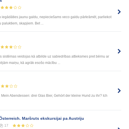
s
ļu iegādāties jaunu galdu, nepieciešams veco galdu pārkrāmēt, parliekot
 paluktiem, skapjiem. Bet ...
istēmas veidojas kā atbilde uz sabiedrības attieksmes pret bērnu ar
pējām maiņu, kā agrāk esošo mācību ...
r, Mein Abendessen: drei Glas Bier, Gehört der kleine Hund zu ihr? Ich
Österreich. Maršruts ekskursijai pa Austriju
17