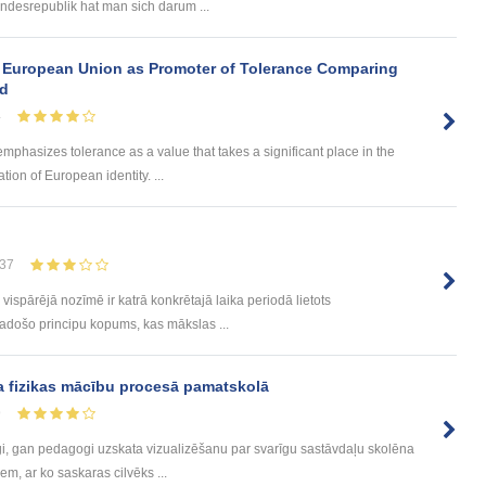
ndesrepublik hat man sich darum ...
 European Union as Promoter of Tolerance Comparing
nd
4
 emphasizes tolerance as a value that takes a significant place in the
ion of European identity. ...
37
s vispārējā nozīmē ir katrā konkrētajā laika periodā lietots
radošo principu kopums, kas mākslas ...
ba fizikas mācību procesā pamatskolā
9
ogi, gan pedagogi uzskata vizualizēšanu par svarīgu sastāvdaļu skolēna
iem, ar ko saskaras cilvēks ...