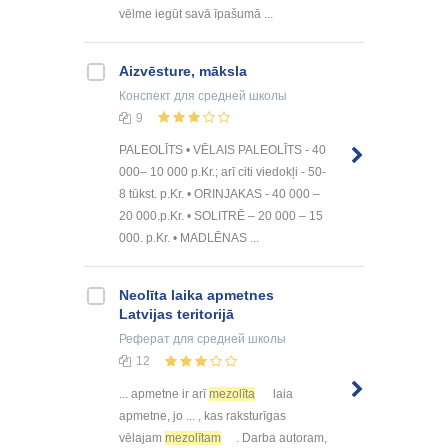
vēlme iegūt savā īpašumā ...
Aizvēsture, māksla
Конспект
для средней школы
9
PALEOLĪTS • VĒLAIS PALEOLĪTS - 40
000– 10 000 p.Kr.; arī citi viedokļi - 50-
8 tūkst. p.Kr. • ORINJAKAS - 40 000 –
20 000.p.Kr. • SOLITRĒ – 20 000 – 15
000. p.Kr. • MADLĒNAS ...
Neolīta laika apmetnes
Latvijas teritorijā
Реферат
для средней школы
12
... apmetne ir arī
mezolīta
laia
apmetne, jo ... , kas raksturīgas
vēlajam
mezolītam
. Darba autoram,