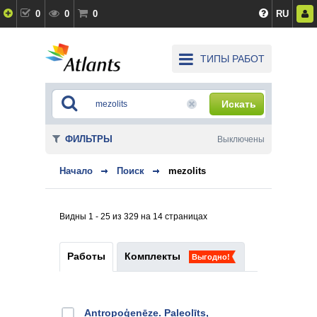
0
0
0
RU
ТИПЫ РАБОТ
Искать
ФИЛЬТРЫ
Выключены
Начало
Поиск
mezolits
Видны 1 - 25 из 329 на 14 страницах
Работы
Комплекты
Выгодно!
Antropoģenēze. Paleolīts,