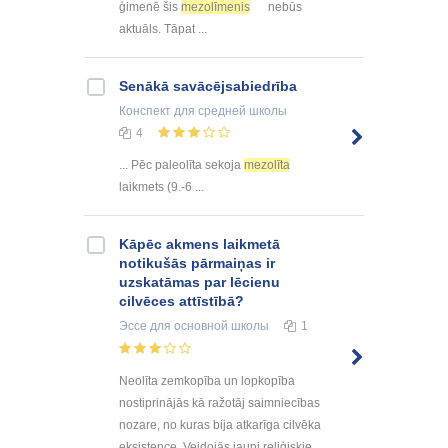
ģimenē šis
mezolīmenis
nebūs
aktuāls. Tāpat ...
Senākā savācējsabiedrība
Конспект
для средней школы
4
... Pēc paleolīta sekoja
mezolīta
laikmets (9.-6 ...
Kāpēc akmens laikmetā
notikušās pārmaiņas ir
uzskatāmas par lēcienu
cilvēces attīstībā?
Эссе
для основной школы
1
Neolīta zemkopība un lopkopība
nostiprinājās kā ražotāj saimniecības
nozare, no kuras bija atkarīga cilvēka
eksistence. Veidojās jauni reliģiskie