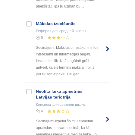
priekšstati, īpašu uzmanību ...
Mākslas izcelšanās
Реферат
для средней школы
5
Secinājumi. Mākslas pirmsākumi ir ļoti
interesanti un informācijas bagāti.
Ieskatoties tik dziļā pagātnē grūti
aptvert, ka šis termins māksla ir bijis
jau tik sen atpakaļ. Lai gan ...
Neolīta laika apmetnes
Latvijas teriotrijā
Конспект
для средней школы
4
Secinājumi Izpētot šo triju apmetņu
aprakstus , es varu secināt, ka šīs
apmetnes pieder pie Neolīta laika , jo