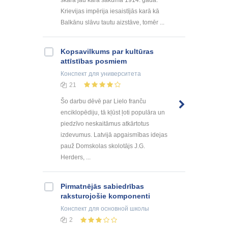
Krievijas impērija iesaistījās karā kā
Balkānu slāvu tautu aizstāve, tomēr ...
Kopsavilkums par kultūras
attīstības posmiem
Конспект
для университета
21
Šo darbu dēvē par Lielo franču
enciklopēdiju, tā kļūst ļoti populāra un
piedzīvo neskaitāmus atkārtotus
izdevumus. Latvijā apgaismības idejas
pauž Domskolas skolotājs J.G.
Herders, ...
Pirmatnējās sabiedrības
raksturojošie komponenti
Конспект
для основной школы
2