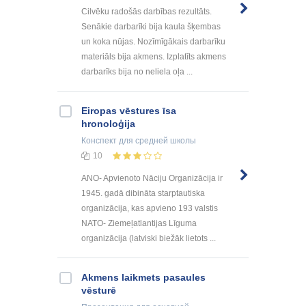
Cilvēku radošās darbības rezultāts.
Senākie darbarīki bija kaula šķembas
un koka nūjas. Nozīmīgākais darbarīku
materiāls bija akmens. Izplatīts akmens
darbarīks bija no neliela oļa ...
Eiropas vēstures īsa
hronoloģija
Конспект
для средней школы
10
ANO- Apvienoto Nāciju Organizācija ir
1945. gadā dibināta starptautiska
organizācija, kas apvieno 193 valstis
NATO- Ziemeļatlantijas Līguma
organizācija (latviski biežāk lietots ...
Akmens laikmets pasaules
vēsturē