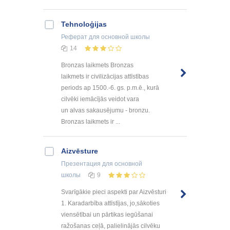
Tehnoloģijas
Реферат
для основной школы
14
Bronzas laikmets Bronzas
laikmets ir civilizācijas attīstības
periods ap 1500.-6. gs. p.m.ē., kurā
cilvēki iemācījās veidot vara
un alvas sakausējumu - bronzu.
Bronzas laikmets ir ...
Aizvēsture
Презентация
для основной
школы
9
Svarīgākie pieci aspekti par Aizvēsturi
1. Karadarbība attīstījas, jo,sākoties
viensētībai un pārtikas iegūšanai
ražošanas ceļā, palielinājās cilvēku