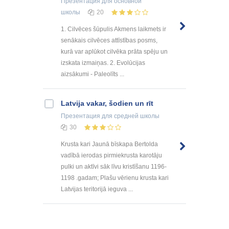
Презентация
для основной
школы
20
1. Cilvēces šūpulis Akmens laikmets ir
senākais cilvēces attīstības posms,
kurā var aplūkot cilvēka prāta spēju un
izskata izmaiņas. 2. Evolūcijas
aizsākumi - Paleolīts ...
Latvija vakar, šodien un rīt
Презентация
для средней школы
30
Krusta kari Jaunā bīskapa Bertolda
vadībā ierodas pirmiekrusta karotāju
pulki un aktīvi sāk līvu kristīšanu 1196-
1198 .gadam; Plašu vērienu krusta kari
Latvijas teritorijā ieguva ...