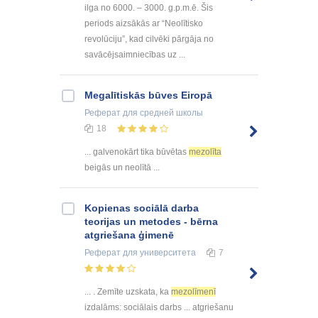
ilga no 6000. – 3000. g.p.m.ē. Šis
periods aizsākās ar “Neolītisko
revolūciju”, kad cilvēki pārgāja no
savācējsaimniecības uz ...
Megalītiskās būves Eiropā
Реферат
для средней школы
18
... galvenokārt tika būvētas
mezolīta
beigās un neolītā ...
Kopienas sociālā darba
teorijas un metodes - bērna
atgriešana ģimenē
Реферат
для университета
7
... . Zemīte uzskata, ka
mezolīmenī
izdalāms: sociālais darbs ... atgriešanu