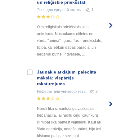
un reliģiskie priekšstati
Эссе
для средней школы
1
Otrs reliģiskais priekšstats bijis
animisms. Nosaukums cēleies no
vārda "anima" - gars. Tas ir priekšstats,
ticība, ka jebkuri dabas parādīai un
nedzīvai būtnei ir dvēsele, ...
Jaunākie atklājumi paleolīta
mākslā: vispārējs
raksturojums
Реферат
для университета
9
Nereti tika izmantota galvaskausa
trepanācija, lai radītu ceļu, caur kuru
slimībai lika pamest vājinieku. Kaut arī
šāda operācija, neapšaubāmi, bija ļoti
bīstama pati par sevi, pat ...