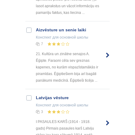
lasot aprakstus un vācot informāciju es
pamanīju faktus, kas liecina ...
Aizvēsture un senie laiki
Конспект
для основной школы
7
21. Kultūra un zinātne senajos A.
Ēģipte. Faraoni cēla sev greznas
kapenes, no kurām vispazīstamākās ir
piramīdas. Ēģiptiešiem bija arī bagāti
panākumi medicīnā. Ēģiptieši ticēja ...
Latvijas vēsture
Конспект
для основной школы
3
I PASAULES KARŠ (1914 - 1918.
gads) Pirmais pasaules karš Latviju
skāra jau kara sākumā 1914. gadā.