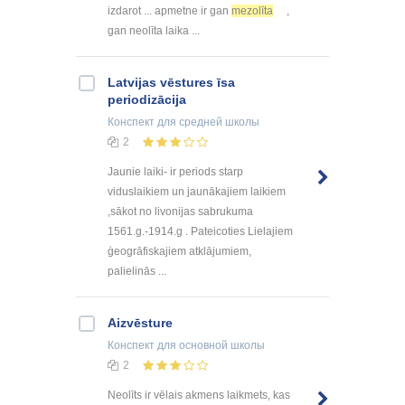
izdarot ... apmetne ir gan
mezolīta
,
gan neolīta laika ...
Latvijas vēstures īsa
periodizācija
Конспект
для средней школы
2
Jaunie laiki- ir periods starp
viduslaikiem un jaunākajiem laikiem
,sākot no livonijas sabrukuma
1561.g.-1914.g . Pateicoties Lielajiem
ģeogrāfiskajiem atklājumiem,
palielinās ...
Aizvēsture
Конспект
для основной школы
2
Neolīts ir vēlais akmens laikmets, kas