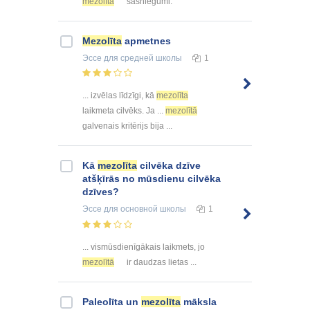
mezolīta
sasniegumi.
Mezolīta
apmetnes
Эссе
для средней школы
1
... izvēlas līdzīgi, kā
mezolīta
laikmeta cilvēks. Ja ...
mezolītā
galvenais kritērijs bija ...
Kā
mezolīta
cilvēka dzīve
atšķīrās no mūsdienu cilvēka
dzīves?
Эссе
для основной школы
1
... vismūsdienīgākais laikmets, jo
mezolītā
ir daudzas lietas ...
Paleolīta un
mezolīta
māksla