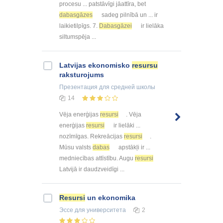
procesu ... patstāvīgi jāattīra, bet
dabasgāzes
sadeg pilnībā un ... ir
laikietilpīgs. 7.
Dabasgāzei
ir lielāka
siltumspēja ...
Latvijas ekonomisko
resursu
raksturojums
Презентация
для средней школы
14
Vēja enerģijas
resursi
. Vēja
enerģijas
resursi
ir lielāki ...
nozīmīgas. Rekreācijas
resursi
.
Mūsu valsts
dabas
apstākļi ir ...
medniecības attīstību. Augu
resursi
Latvijā ir daudzveidīgi ...
Resursi
un ekonomika
Эссе
для университета
2