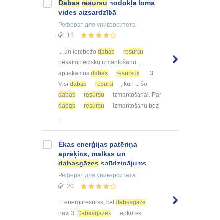
Dabas
resursu
nodokļa loma
vides aizsardzībā
Реферат
для университета
18
... un ierobežo
dabas
resursu
nesaimniecisku izmantošanu. ...
apliekamos
dabas
resursus
. 3.
Visi
dabas
resursi
, kuri ... šo
dabas
resursu
izmantošanai. Par
dabas
resursu
izmantošanu bez
...
Ēkas enerģijas patēriņa
aprēķins, malkas un
dabasgāzes
salīdzinājums
Реферат
для университета
20
... energoresurss, bet
dabasgāze
nav. 3.
Dabasgāzes
apkures