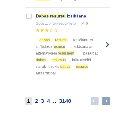
Dabas
resursu
izsīkšana
Эссе
для университета
6
...
dabas
resursu
izsīkšanu. Arī
izsīkstošo
resursu
aizstāšana ar
alternatīviem
resursiem
... pasargāt
dabas
resursus
, būtu atvēlēt
vairāk līdzekļu
dabas
resursu
aizsardzībai ...
1
2
3
4
..
3140