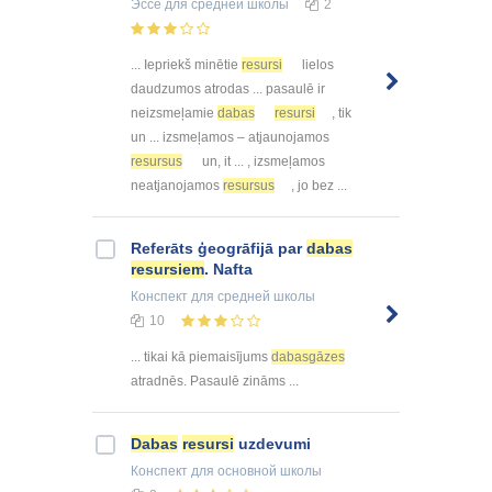
Эссе
для средней школы
2
... Iepriekš minētie
resursi
lielos
daudzumos atrodas ... pasaulē ir
neizsmeļamie
dabas
resursi
, tik
un ... izsmeļamos – atjaunojamos
resursus
un, it ... , izsmeļamos
neatjanojamos
resursus
, jo bez ...
Referāts ģeogrāfijā par
dabas
resursiem
. Nafta
Конспект
для средней школы
10
... tikai kā piemaisījums
dabasgāzes
atradnēs. Pasaulē zināms ...
Dabas
resursi
uzdevumi
Конспект
для основной школы