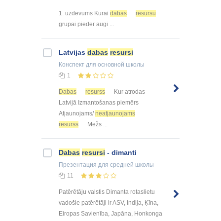
1. uzdevums Kurai
dabas
resursu
grupai pieder augi ...
Latvijas
dabas
resursi
Конспект
для основной школы
1
Dabas
resurss
Kur atrodas
Latvijā Izmantošanas piemērs
Atjaunojams/
neatjaunojams
resurss
Mežs ...
Dabas
resursi
- dimanti
Презентация
для средней школы
11
Patērētāju valstis Dimanta rotaslietu
vadošie patērētāji ir ASV, Indija, Ķīna,
Eiropas Savienība, Japāna, Honkonga