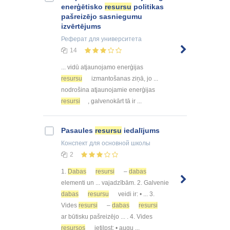
enerģētisko
resursu
politikas
pašreizējo sasniegumu
izvērtējums
Реферат
для университета
14
... vidū atjaunojamo enerģijas
resursu
izmantošanas ziņā, jo ...
nodrošina atjaunojamie enerģijas
resursi
, galvenokārt tā ir ...
Pasaules
resursu
iedalījums
Конспект
для основной школы
2
1.
Dabas
resursi
–
dabas
elementi un ... vajadzībām. 2. Galvenie
dabas
resursu
veidi ir: • ... 3.
Vides
resursi
–
dabas
resursi
ar būtisku pašreizējo ... . 4. Vides
resursos
ietilpst: • augu ...