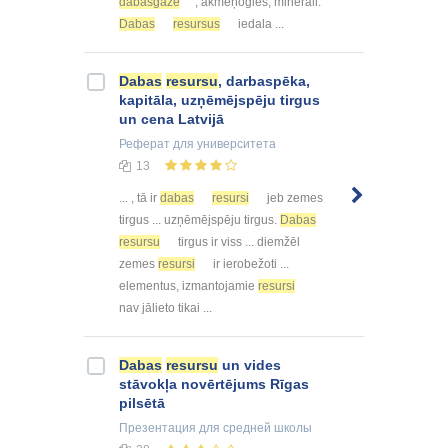
dabasgāze
, akmeņogles, minerāli.
Dabas
resursus
iedala ...
Dabas
resursu
, darbaspēka,
kapitāla, uzņēmējspēju tirgus
un cena Latvijā
Реферат
для университета
13
... , tā ir
dabas
resursi
jeb zemes
tirgus ... uzņēmējspēju tirgus.
Dabas
resursu
tirgus ir viss ... diemžēl
zemes
resursi
ir ierobežoti ...
elementus, izmantojamie
resursi
nav jālieto tikai ...
Dabas
resursu
un vides
stāvokļa novērtējums Rīgas
pilsētā
Презентация
для средней школы