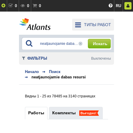
0
0
0
RU
ТИПЫ РАБОТ
Искать
ФИЛЬТРЫ
Выключены
Начало
Поиск
neatjaunojamie dabas resursi
Видны 1 - 25 из 78485 на 3140 страницах
Работы
Комплекты
Выгодно!