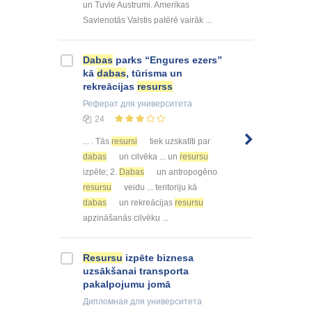
un Tuvie Austrumi. Amerikas
Savienotās Valstis patērē vairāk ...
Dabas
parks “Engures ezers”
kā
dabas
, tūrisma un
rekreācijas
resurss
Реферат
для университета
24
... . Tās
resursi
tiek uzskatīti par
dabas
un cilvēka ... un
resursu
izpēte; 2.
Dabas
un antropogēno
resursu
veidu ... teritoriju kā
dabas
un rekreācijas
resursu
apzināšanās cilvēku ...
Resursu
izpēte biznesa
uzsākšanai transporta
pakalpojumu jomā
Дипломная
для университета