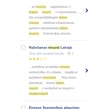
... arī
resursu
saglabāšanu. 2.
Dabas
resursi
ir nepieciešams ...
līdz vissarežģītākajām
dabas
resursu
efektīvas izmantošanas ...
galveno starptautiskās
dabas
resursu
tirdzniecības plūsmu ...
Ražošanas
resursi
Latvijā
Эссе
для средней школы
1
... problēmu ar kapitālo
resursu
ierobežotību. Es uzskatu ... bagāta ar
dažādiem
resursiem
, Tikai mums
jāiemācās ... daudzi
dabas
resursi
ir ierobežoti un daudzi ir
neatjaunojami
...
Eiropas Ssavienības atjaunīgo