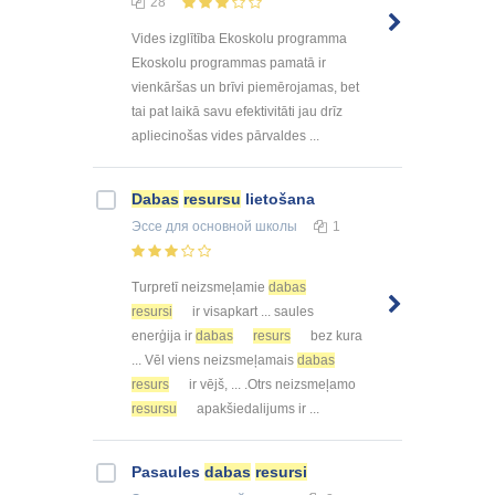
28
Vides izglītība Ekoskolu programma
Ekoskolu programmas pamatā ir
vienkāršas un brīvi piemērojamas, bet
tai pat laikā savu efektivitāti jau drīz
apliecinošas vides pārvaldes ...
Dabas
resursu
lietošana
Эссе
для основной школы
1
Turpretī neizsmeļamie
dabas
resursi
ir visapkart ... saules
enerģija ir
dabas
resurs
bez kura
... Vēl viens neizsmeļamais
dabas
resurs
ir vējš, ... .Otrs neizsmeļamo
resursu
apakšiedalijums ir ...
Pasaules
dabas
resursi