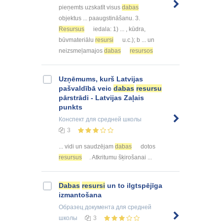
pieņemts uzskatīt visus
dabas
objektus ... paaugstināšanu. 3.
Resursus
iedala: 1) ... , kūdra,
būvmateriālu
resursi
u.c.); b ... un
neizsmeļamajos
dabas
resursos
Uzņēmums, kurš Latvijas
pašvaldībā veic
dabas
resursu
pārstrādi - Latvijas Zaļais
punkts
Конспект
для средней школы
3
... vidi un saudzējam
dabas
dotos
resursus
. Atkritumu šķirošanai ...
Dabas
resursi
un to ilgtspējīga
izmantošana
Образец документа
для средней
школы
3