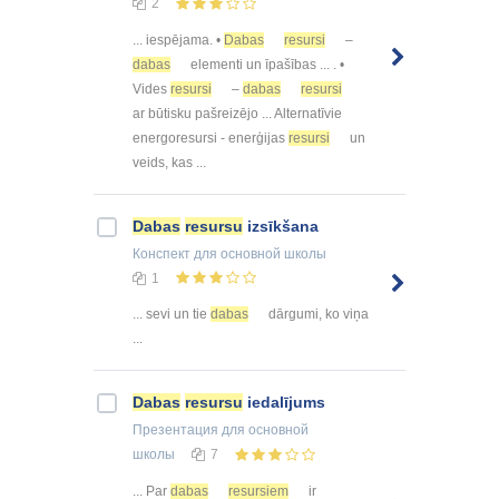
2
... iespējama. •
Dabas
resursi
–
dabas
elementi un īpašības ... . •
Vides
resursi
–
dabas
resursi
ar būtisku pašreizējo ... Alternatīvie
energoresursi - enerģijas
resursi
un
veids, kas ...
Dabas
resursu
izsīkšana
Конспект
для основной школы
1
... sevi un tie
dabas
dārgumi, ko viņa
...
Dabas
resursu
iedalījums
Презентация
для основной
школы
7
... Par
dabas
resursiem
ir