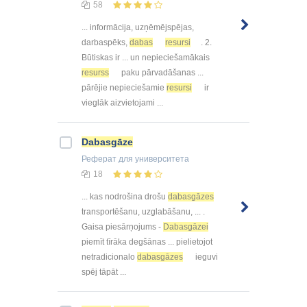
58
... informācija, uzņēmējspējas,
darbaspēks,
dabas
resursi
. 2.
Būtiskas ir ... un nepieciešamākais
resurss
paku pārvadāšanas ...
pārējie nepieciešamie
resursi
ir
vieglāk aizvietojami ...
Dabasgāze
Реферат
для университета
18
... kas nodrošina drošu
dabasgāzes
transportēšanu, uzglabāšanu, ... .
Gaisa piesārņojums -
Dabasgāzei
piemīt tīrāka degšānas ... pielietojot
netradicionalo
dabasgāzes
ieguvi
spēj tāpāt ...