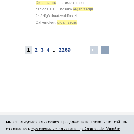
Organizāciju
drošība līdzīgi
nacionālajai ... nosaka
organizāciju
ārkārtīgā daudzveidība. 4.
Galvenokārt,
organizāciju
...
1
2
3
4
..
2269
Мы используем файлы cookies. Продолжая использовать этот сайт, вы
Про Atlants.lv
Реклама
соглашаетесь
с условиями использования файлов cookie. Узнайте