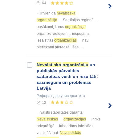
64
... ir vienīgā
nevalstiskā
organizācija
Sardīnijas reģionā ...
pasākumi, kurus
organizācija
organizē vietējiem ... iespējams,
iesaistītās
organizācijas
nav
pietiekami pieredzējušas ...
Nevalstisko
organizāciju
un
publiskās pārvaldes
sadarbības veidi un rezultāti:
sasniegumi un problēmas
Latvijā
Реферат
для университета
12
... valsts stabilitātes garants.
Nevalstiskās
organizācijas
ir rīks
brīvprātīgā ... labdarības iniciatīvu
veicināšanai.
Nevalstiskās