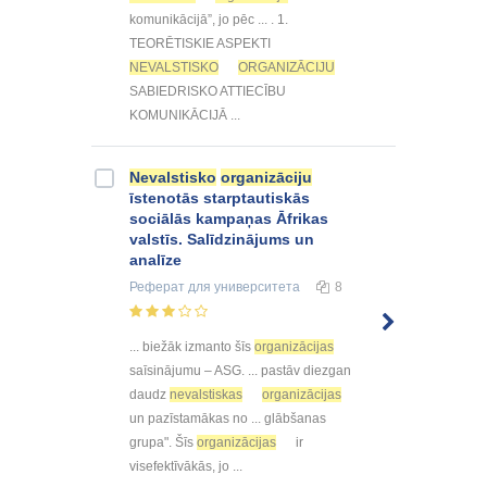
komunikācijā”, jo pēc ... . 1.
TEORĒTISKIE ASPEKTI
NEVALSTISKO
ORGANIZĀCIJU
SABIEDRISKO ATTIECĪBU
KOMUNIKĀCIJĀ ...
Nevalstisko
organizāciju
īstenotās starptautiskās
sociālās kampaņas Āfrikas
valstīs. Salīdzinājums un
analīze
Реферат
для университета
8
... biežāk izmanto šīs
organizācijas
saīsinājumu – ASG. ... pastāv diezgan
daudz
nevalstiskas
organizācijas
un pazīstamākas no ... glābšanas
grupa". Šīs
organizācijas
ir
visefektīvākās, jo ...