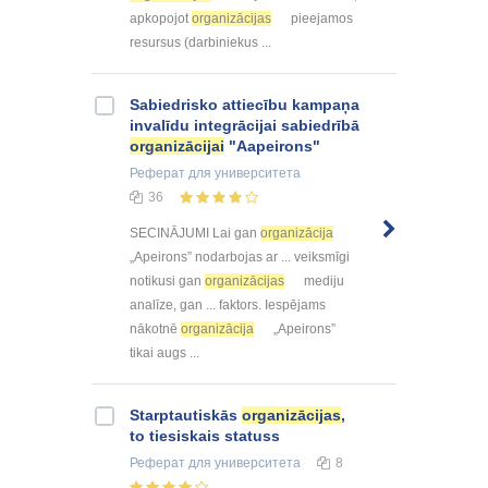
apkopojot
organizācijas
pieejamos
resursus (darbiniekus ...
Sabiedrisko attiecību kampaņa
invalīdu integrācijai sabiedrībā
organizācijai
"Aapeirons"
Реферат
для университета
36
SECINĀJUMI Lai gan
organizācija
„Apeirons” nodarbojas ar ... veiksmīgi
notikusi gan
organizācijas
mediju
analīze, gan ... faktors. Iespējams
nākotnē
organizācija
„Apeirons”
tikai augs ...
Starptautiskās
organizācijas
,
to tiesiskais statuss
Реферат
для университета
8