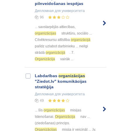
pilnveidošanas iespējas
Дипломная
для университета
96
... savstarpējās attiecības,
organizācijas
struktūru, sociālo ...
Cilvēkresursu attīstība
organizācijā
palīdz uzlabot darbinieku ... neilgi
strādā
organizācijā
. 7.
Organizācija
vairāk ...
Labdarības
organizācijas
"Ziedot.lv" komunikācijas
stratēģija
Дипломная
для университета
49
... šīs
organizācijas
misijas
īstenošanai.
Organizācija
nav ...
(ziedošanas) princips.
Organizācijas
misija ir veicināt ... .lv,