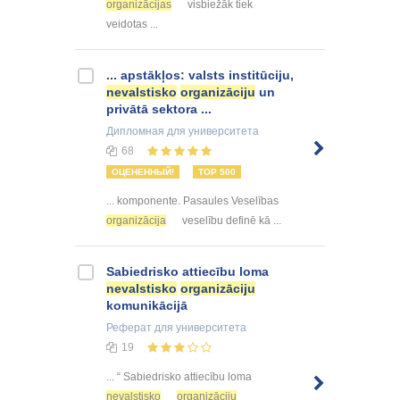
organizācijas
visbiežāk tiek
veidotas ...
... apstākļos: valsts institūciju,
nevalstisko
organizāciju
un
privātā sektora ...
Дипломная
для университета
68
ОЦЕНЕННЫЙ!
TOP 500
... komponente. Pasaules Veselības
organizācija
veselību definē kā ...
Sabiedrisko attiecību loma
nevalstisko
organizāciju
komunikācijā
Реферат
для университета
19
... “ Sabiedrisko attiecību loma
nevalstisko
organizāciju