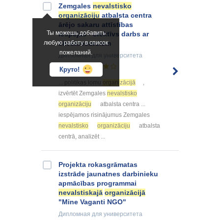
Zemgales
nevalstisko
organizāciju
atbalsta centra
ārējo sakaru attīstības
Ты можешь добавить
iespējas - efektīvs darbs ar
любую работу в список
cilvēkresursiem
пожеланий.
Дипломная
для университета
59
Круто!
... politikas lomu
organizācijā
,
izvērtēt Zemgales
nevalstisko
organizāciju
atbalsta centra ...
iespējamos risinājumus Zemgales
nevalstisko
organizāciju
atbalsta
centrā, analizēt ...
Projekta rokasgrāmatas
izstrāde jaunatnes darbinieku
apmācības programmai
nevalstiskajā
organizācijā
"Mine Vaganti NGO"
Дипломная
для университета