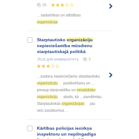
36
... sadarbības un attīstības
organizācija
Starptautisko
organizāciju
nepieciešamība mūsdienu
starptautiskajā politikā
Эссе
для университета
3
... padara nepieciešamu starptautisku
organizāciju
pastāvēšanu un ...
pieaug starpvaldību un
nevalstisko
organizāciju
skaits, kā ... pandēmiju.
Starptautiskās
organizācijas
jau
veic pasākumus ...
Kārtības policijas iecirkņa
inspektoru un nepilngadīgo