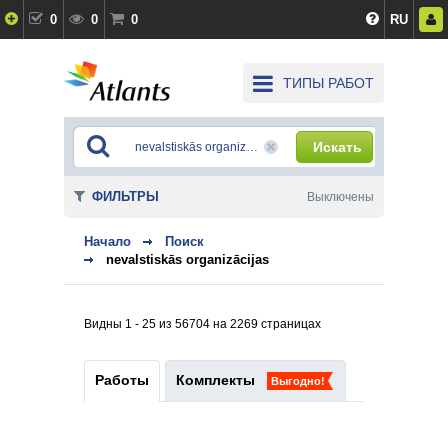
0
0
0
RU
ТИПЫ РАБОТ
Искать
ФИЛЬТРЫ
Выключены
Начало
Поиск
nevalstiskās organizācijas
Видны 1 - 25 из 56704 на 2269 страницах
Работы
Комплекты
Выгодно!