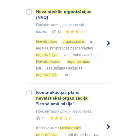
Nevalstiskās
organizācijas
(NVO)
Презентация
для основной
школы
11
Nevalstiskās
organizācijas
ir
legālas, brīvprātīgas pašpārvaldes
organizācijas
vai ... valsts valdības.
Nevalstiskajām
organizācijām
ir
ļoti ... iesaistīšanās dažādās
organizācijās
un ...
Komunikācijas plāns
nevalstiskai
organizācijai
"Iespējamā misija"
Презентация
для университета
13
Kopsavilkums
Nevalstiskās
organizācijas
kopējais mērķis ... par