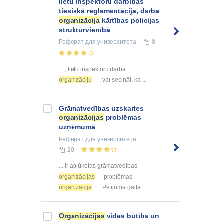
lietu inspektoru darbības
tiesiskā reglamentācija, darba
organizācija
kārtības policijas
struktūrvienībā
Реферат
для университета
8
... , lietu inspektoru darba
organizāciju
, var secināt, ka ...
Grāmatvedības uzskaites
organizācijas
problēmas
uzņēmumā
Реферат
для университета
20
... ir aplūkotas grāmatvedības
organizācijas
problēmas
organizācijā
. Pētījuma gaitā ...
Organizācijas
vides būtība un