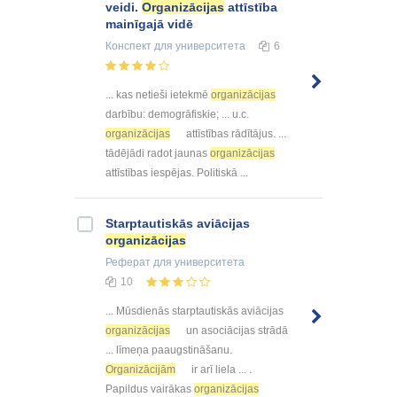
veidi.
Organizācijas
attīstība
mainīgajā vidē
Конспект
для университета
6
... kas netieši ietekmē
organizācijas
darbību: demogrāfiskie; ... u.c.
organizācijas
attīstības rādītājus. ...
tādējādi radot jaunas
organizācijas
attīstības iespējas. Politiskā ...
Starptautiskās aviācijas
organizācijas
Реферат
для университета
10
... Mūsdienās starptautiskās aviācijas
organizācijas
un asociācijas strādā
... līmeņa paaugstināšanu.
Organizācijām
ir arī liela ... .
Papildus vairākas
organizācijas