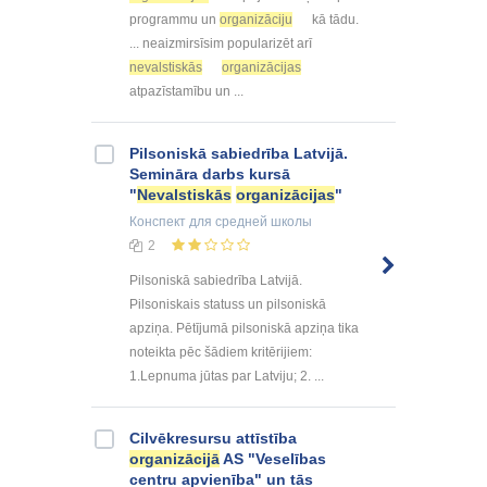
programmu un
organizāciju
kā tādu.
... neaizmirsīsim popularizēt arī
nevalstiskās
organizācijas
atpazīstamību un ...
Pilsoniskā sabiedrība Latvijā.
Semināra darbs kursā
"
Nevalstiskās
organizācijas
"
Конспект
для средней школы
2
Pilsoniskā sabiedrība Latvijā.
Pilsoniskais statuss un pilsoniskā
apziņa. Pētījumā pilsoniskā apziņa tika
noteikta pēc šādiem kritērijiem:
1.Lepnuma jūtas par Latviju; 2. ...
Cilvēkresursu attīstība
organizācijā
AS "Veselības
centru apvienība" un tās