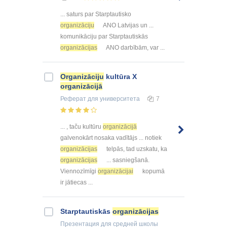
... saturs par Starptautisko
organizāciju
ANO Latvijas un ...
komunikāciju par Starptautiskās
organizācijas
ANO darbībām, var ...
Organizāciju
kultūra X
organizācijā
Реферат
для университета
7
... , taču kultūru
organizācijā
galvenokārt nosaka vadītājs ... notiek
organizācijas
telpās, tad uzskatu, ka
organizācijas
... sasniegšanā.
Viennozīmīgi
organizācijai
kopumā
ir jātiecas ...
Starptautiskās
organizācijas
Презентация
для средней школы