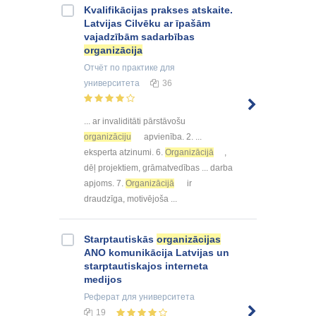
Kvalifikācijas prakses atskaite.
Latvijas Cilvēku ar īpašām
vajadzībām sadarbības
organizācija
Отчёт по практике
для
университета
36
... ar invaliditāti pārstāvošu
organizāciju
apvienība. 2. ...
eksperta atzinumi. 6.
Organizācijā
,
dēļ projektiem, grāmatvedības ... darba
apjoms. 7.
Organizācijā
ir
draudzīga, motivējoša ...
Starptautiskās
organizācijas
ANO komunikācija Latvijas un
starptautiskajos interneta
medijos
Реферат
для университета
19