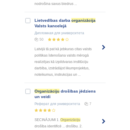
nodrošina savus biedrus ...
Lietvedības darba
organizācija
Valsts kancelejā
Дипломная
для университета
50
Latvijā tā pat kā jebkuras citas valsts
politikas īstenošana valsts mērogā
realizējas kā izpildvaras institūciju
darbība, izstrādājot likumprojektus,
noteikumus, instrukcijas un ...
Organizāciju
drošības jēdziens
un veidi
Реферат
для университета
7
SECINĀJUMI 1.
Organizāciju
drošība identificē ... drošību. 2.