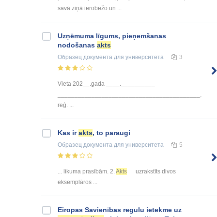
savā ziņā ierobežo un ...
Uzņēmuma līgums, pieņemšanas
nodošanas
akts
Образец документа
для университета
3
Vieta 202__.gada ____.__________
__________________________________________,
reģ. ...
Kas ir
akts
, to paraugi
Образец документа
для университета
5
... likuma prasībām. 2.
Akts
uzrakstīts divos
eksemplāros ...
Eiropas Savienības regulu ietekme uz