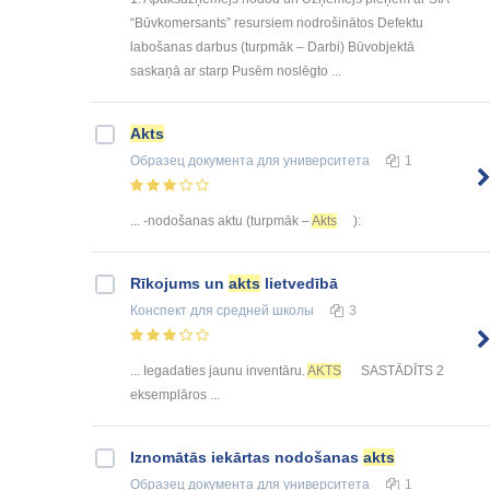
“Būvkomersants” resursiem nodrošinātos Defektu
labošanas darbus (turpmāk – Darbi) Būvobjektā
saskaņā ar starp Pusēm noslēgto ...
Akts
Образец документа
для университета
1
... -nodošanas aktu (turpmāk –
Akts
):
Rīkojums un
akts
lietvedībā
Конспект
для средней школы
3
... Iegadaties jaunu inventāru.
AKTS
SASTĀDĪTS 2
eksemplāros ...
Iznomātās iekārtas nodošanas
akts
Образец документа
для университета
1