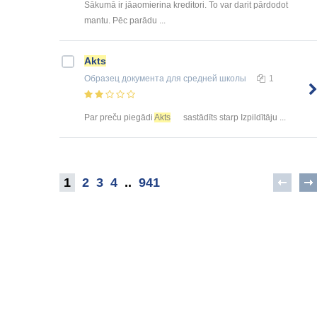
Sākumā ir jāaomierina kreditori. To var darit pārdodot
mantu. Pēc parādu ...
Akts
Образец документа
для средней школы
1
Par preču piegādi
Akts
sastādīts starp Izpildītāju ...
1
2
3
4
..
941