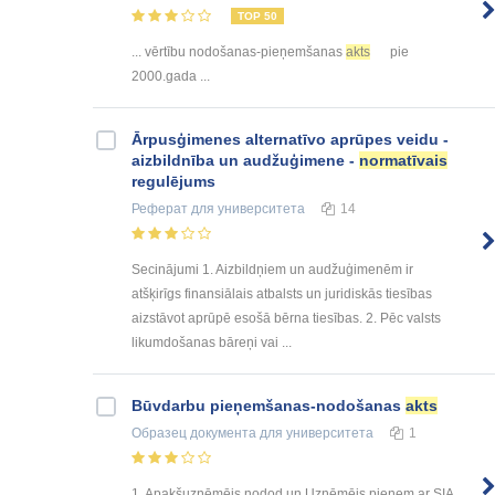
TOP 50
... vērtību nodošanas-pieņemšanas
akts
pie
2000.gada ...
Ārpusģimenes alternatīvo aprūpes veidu -
aizbildnība un audžuģimene -
normatīvais
regulējums
Реферат
для университета
14
Secinājumi 1. Aizbildņiem un audžuģimenēm ir
atšķirīgs finansiālais atbalsts un juridiskās tiesības
aizstāvot aprūpē esošā bērna tiesības. 2. Pēc valsts
likumdošanas bāreņi vai ...
Būvdarbu pieņemšanas-nodošanas
akts
Образец документа
для университета
1
1. Apakšuzņēmējs nodod un Uzņēmējs pieņem ar SIA