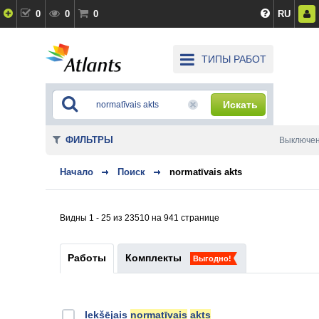
0
0
0
RU
ТИПЫ РАБОТ
Искать
ФИЛЬТРЫ
Выключе
Начало
Поиск
normatīvais akts
Видны 1 - 25 из 23510 на 941 странице
Работы
Комплекты
Выгодно!
Iekšējais
normatīvais
akts