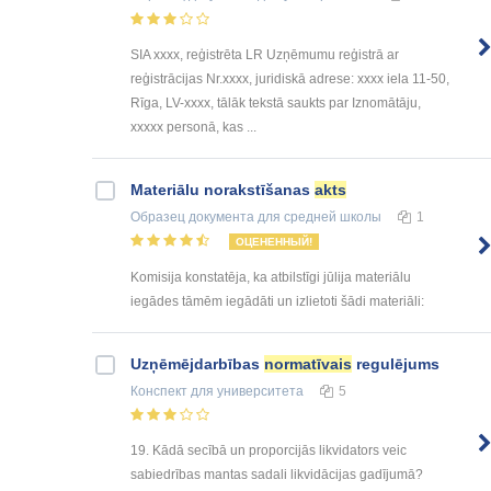
SIA xxxx, reģistrēta LR Uzņēmumu reģistrā ar
reģistrācijas Nr.xxxx, juridiskā adrese: xxxx iela 11-50,
Rīga, LV-xxxx, tālāk tekstā saukts par Iznomātāju,
xxxxx personā, kas ...
Materiālu norakstīšanas
akts
Образец документа
для средней школы
1
ОЦЕНЕННЫЙ!
Komisija konstatēja, ka atbilstīgi jūlija materiālu
iegādes tāmēm iegādāti un izlietoti šādi materiāli:
Uzņēmējdarbības
normatīvais
regulējums
Конспект
для университета
5
19. Kādā secībā un proporcijās likvidators veic
sabiedrības mantas sadali likvidācijas gadījumā?