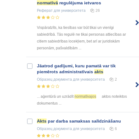
normatīvā
regulējuma ietvaros
Реферат
для университета
26
Vispāratzīts, ka tiesības var būt tikai un vienīgi
sabiedrībā. Tās regulē ne tikai personas attiecības ar
citiem sabiedrības locekļiem, bet arī ar juridiskām
personām, pašvaldībām ...
Jāatrod gadījumi, kuru pamatā var tik
piemērots administratīvais
akts
Образец документа
для университета
2
... aģentūrā un uzrādīt
normatīvajos
aktos noteiktos
dokumentus ...
Akts
par darba samaksas salīdzināšanu
Образец документа
для университета
6