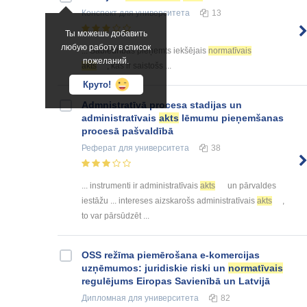
Конспект
для университета
13
Ты можешь добавить
любую работу в список
... Sabiedrības pieņemts iekšējais
normatīvais
пожеланий.
akts
, kas ir saistošs ...
Круто!
Admnistratīvā procesa stadijas un
administratīvais
akts
lēmumu pieņemšanas
procesā pašvaldībā
Реферат
для университета
38
... instrumenti ir administratīvais
akts
un pārvaldes
iestāžu ... intereses aizskarošs administratīvais
akts
,
to var pārsūdzēt ...
OSS režīma piemērošana e-komercijas
uzņēmumos: juridiskie riski un
normatīvais
regulējums Eiropas Savienībā un Latvijā
Дипломная
для университета
82