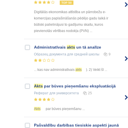
TOP 50
Digitālās ekonomikas attīstība un pārrobežu e-
komercijas paplašināšanās pēdējo gadu laikā ir
būtiski palielinājusi to gadījumu skaitu, kuros
pievienotās vērtības nodokļa (PVN) ...
Administratīvais
akts
un tā analīze
Образец документа
для средней школы
9
... kas nav administratīvais
akts
). 2) Veikt šī ...
Akts
par būves pieņemšanu ekspluatācijā
Реферат
для университета
25
Akts
par būves pieņemšanu ...
Pašvaldību darbības tiesiskie aspekti jaunā