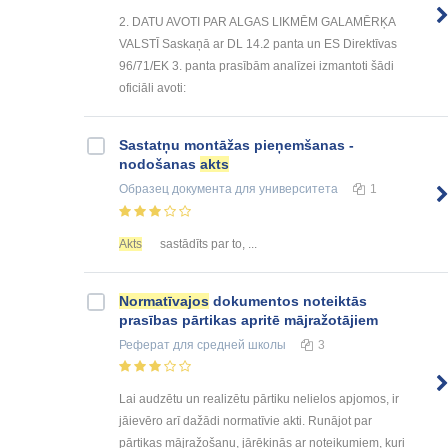
2. DATU AVOTI PAR ALGAS LIKMĒM GALAMĒRĶA
VALSTĪ Saskaņā ar DL 14.2 panta un ES Direktīvas
96/71/EK 3. panta prasībām analīzei izmantoti šādi
oficiāli avoti:
Sastatņu montāžas pieņemšanas -
nodošanas
akts
Образец документа
для университета
1
Akts
sastādīts par to, ...
Normatīvajos
dokumentos noteiktās
prasības pārtikas apritē mājražotājiem
Реферат
для средней школы
3
Lai audzētu un realizētu pārtiku nelielos apjomos, ir
jāievēro arī dažādi normatīvie akti. Runājot par
pārtikas mājražošanu, jārēķinās ar noteikumiem, kuri