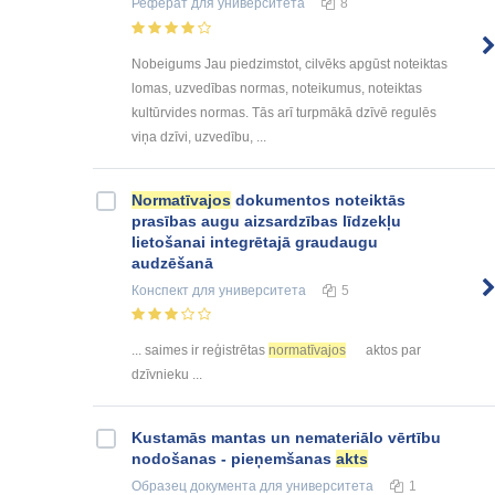
Реферат
для университета
8
Nobeigums Jau piedzimstot, cilvēks apgūst noteiktas
lomas, uzvedības normas, noteikumus, noteiktas
kultūrvides normas. Tās arī turpmākā dzīvē regulēs
viņa dzīvi, uzvedību, ...
Normatīvajos
dokumentos noteiktās
prasības augu aizsardzības līdzekļu
lietošanai integrētajā graudaugu
audzēšanā
Конспект
для университета
5
... saimes ir reģistrētas
normatīvajos
aktos par
dzīvnieku ...
Kustamās mantas un nemateriālo vērtību
nodošanas - pieņemšanas
akts
Образец документа
для университета
1