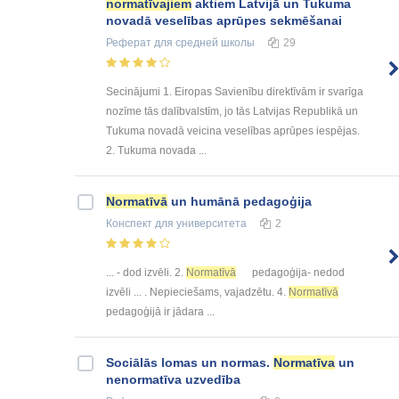
normatīvajiem
aktiem Latvijā un Tukuma
novadā veselības aprūpes sekmēšanai
Реферат
для средней школы
29
Secinājumi 1. Eiropas Savienību direktīvām ir svarīga
nozīme tās dalībvalstīm, jo tās Latvijas Republikā un
Tukuma novadā veicina veselības aprūpes iespējas.
2. Tukuma novada ...
Normatīvā
un humānā pedagoģija
Конспект
для университета
2
... - dod izvēli. 2.
Normatīvā
pedagoģija- nedod
izvēli ... . Nepieciešams, vajadzētu. 4.
Normatīvā
pedagoģijā ir jādara ...
Sociālās lomas un normas.
Normatīva
un
nenormatīva uzvedība