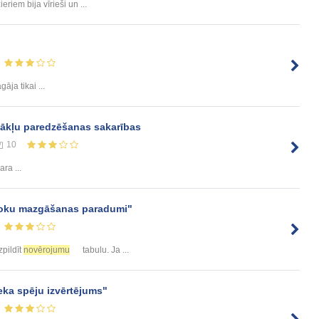
riem bija vīrieši un ...
āja tikai ...
tākļu paredzēšanas sakarības
10
ra ...
roku mazgāšanas paradumi"
izpildīt
novērojumu
tabulu. Ja ...
eka spēju izvērtējums"