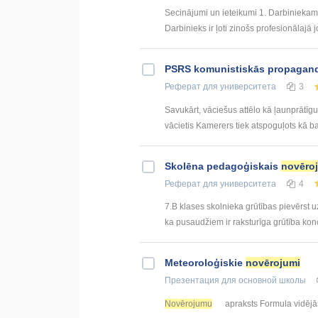
Secinājumi un ieteikumi 1. Darbiniekam p
Darbinieks ir ļoti zinošs profesionālajā 
PSRS komunistiskās propagan
Реферат
для университета
3
Savukārt, vāciešus attēlo kā ļaunprātīg
vācietis Kamerers tiek atspoguļots kā bar
Skolēna pedagoģiskais
novēro
Реферат
для университета
4
7.B klases skolnieka grūtības pievērst 
ka pusaudžiem ir raksturīga grūtība kon
Meteoroloģiskie
novērojumi
Презентация
для основной школы
Novērojumu
apraksts Formula vidējās