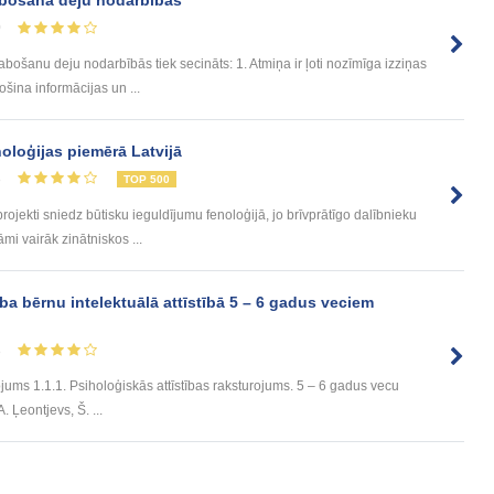
0
ošanu deju nodarbībās tiek secināts: 1. Atmiņa ir ļoti nozīmīga izziņas
šina informācijas un ...
noloģijas piemērā Latvijā
8
TOP 500
jekti sniedz būtisku ieguldījumu fenoloģijā, jo brīvprātīgo dalībnieku
mi vairāk zinātniskos ...
a bērnu intelektuālā attīstībā 5 – 6 gadus veciem
8
ojums 1.1.1. Psiholoģiskās attīstības raksturojums. 5 – 6 gadus vecu
. Ļeontjevs, Š. ...