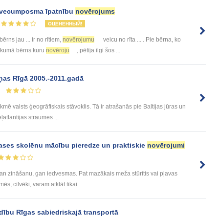
s vecumposma īpatnību
novērojums
ОЦЕНЕННЫЙ!
 bērns jau ... ir no rītiem,
novērojumu
veicu no rīta ... . Pie bērna, ko
 Sākumā bērns kuru
novēroju
, pētīja ilgi šos ...
ņas Rīgā 2005.-2011.gadā
kmē valsts ģeogrāfiskais stāvoklis. Tā ir atrašanās pie Baltijas jūras un
ļatlantijas straumes ...
ases skolēnu mācību pieredze un praktiskie
novērojumi
gan zināšanu, gan iedvesmas. Pat mazākais meža stūrītis vai pļavas
, cilvēki, varam atklāt tikai ...
dību Rīgas sabiedriskajā transportā