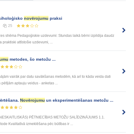
siholoģisko
novērojumu
praksi
25
zes shēma Pedagoģiskie uzdevumi: Stundas laikā bērni izpildija daudz
praktiski attīstošie uzdevumi, ...
jumu
metodes, šo metožu ...
nājām vairāk par datu savākšanas metodēm, kā arī to kāda veida dati
pētījām aptauju veidus - anketas ...
vērtēšana.
Novērojumu
un eksperimentēšanas metožu ...
 (NESKAITLISKĀS) PĒTNIECĪBAS METOŽU SALĪDZINĀJUMS 1.1.
tode Kvalitatīvā izmeklēšana pēc būtības ir ...