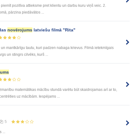
iemīt pozitīva attieksme pret klientu un darbu kuru viņš veic. 2.
jomā, pārzina piedāvātos ...
das
novērojums
latviešu filmā "Rita"
u un mantkārīgu tautu, kuri padzen nabaga krievus. Filmā ietekmīgais
gs un stingrs cilvēks, kurš ...
jums
uzmanību matemātikas mācību stundā varētu būt skaidrojamas arī ar to,
centrēties uz mācībām. Iespējams ...
5
 ...