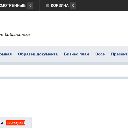
СМОТРЕННЫЕ
0
КОРЗИНА
0
т библиотека
омная
Образец документа
Бизнес план
Эссе
Презент
ты
Выгодно!