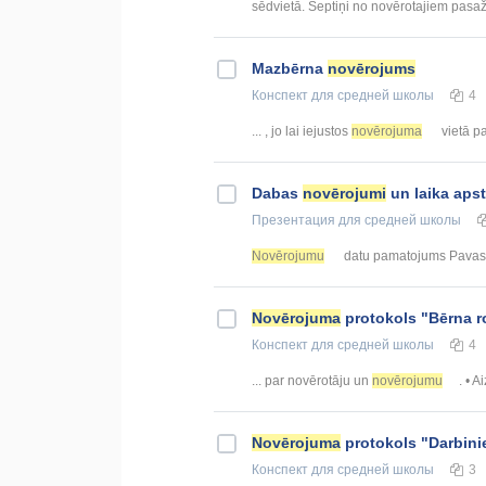
sēdvietā. Septiņi no novērotajiem pasažie
Mazbērna
novērojums
Конспект
для средней школы
4
... , jo lai iejustos
novērojuma
vietā pag
Dabas
novērojumi
un laika aps
Презентация
для средней школы
Novērojumu
datu pamatojums Pavasa
Novērojuma
protokols "Bērna 
Конспект
для средней школы
4
... par novērotāju un
novērojumu
. • A
Novērojuma
protokols "Darbini
Конспект
для средней школы
3