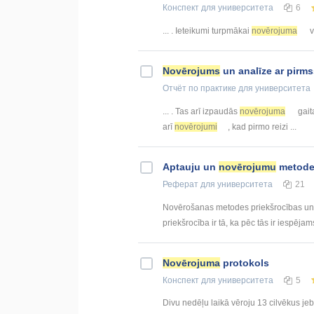
Конспект
для университета
6
... . Ieteikumi turpmākai
novērojuma
v
Novērojums
un analīze ar pirm
Отчёт по практике
для университета
... . Tas arī izpaudās
novērojuma
gait
arī
novērojumi
, kad pirmo reizi ...
Aptauju un
novērojumu
metodes
Реферат
для университета
21
Novērošanas metodes priekšrocības un 
priekšrocība ir tā, ka pēc tās ir iespējams
Novērojuma
protokols
Конспект
для университета
5
Divu nedēļu laikā vēroju 13 cilvēkus jeb