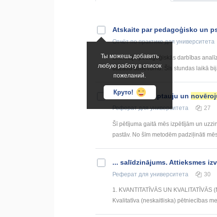
Atskaite par pedagoģisko un p
Отчёт по практике
для университета
Ты можешь добавить
Skolotāja pedagoģiskās darbības analī
любую работу в список
dažādu uzdevumu. Šīs stundas laikā bija 
пожеланий.
Круто!
... metodes. Aptauju un
novēro
Реферат
для университета
27
Šī pētījuma gaitā mēs izpētījām un uzzi
pastāv. No šīm metodēm padziļināti mēs 
... salīdzinājums. Attieksmes iz
Реферат
для университета
30
1. KVANTITATĪVĀS UN KVALITATĪVĀS
Kvalitatīva (neskaitliska) pētniecības me