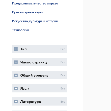
Предпринимательство и право
Гуманитарные науки
Искусство, культура и история
Технологии
Тип
Все
Число страниц
Все
Общий уровень
Все
Язык
Все
Литература
Все