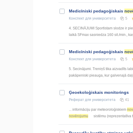
Medicīniski pedagoģiskais
nov
Конспект
для университета
5
4. SECINĀJUMI Sportistam slodze ir piemē
laikā SFmax sasniedza 160 sit./min., ka
Medicīniski pedagoģiskais
nov
Конспект
для университета
5
5. Secinājumi. Treniņš tika aizvadīts lab
pakāpeniski pieauga, kur galvenajā daļ
Ģeoekoloģiskais monitorings
Реферат
для университета
41
... informāciju par meteoroloģiskiem
nov
novērojumu
sistēmu (reprezentatīva tī
Pusaudžu kustību atmiņas uzl