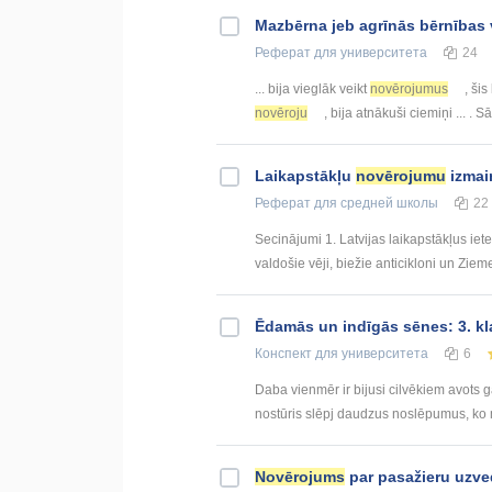
Mazbērna jeb agrīnās bērnība
Реферат
для университета
24
... bija vieglāk veikt
novērojumus
, šis
novēroju
, bija atnākuši ciemiņi ... .
Laikapstākļu
novērojumu
izmai
Реферат
для средней школы
22
Secinājumi 1. Latvijas laikapstākļus iete
valdošie vēji, biežie anticikloni un Zieme
Ēdamās un indīgās sēnes: 3. kl
Конспект
для университета
6
Daba vienmēr ir bijusi cilvēkiem avots 
nostūris slēpj daudzus noslēpumus, ko mēs
Novērojums
par pasažieru uzve