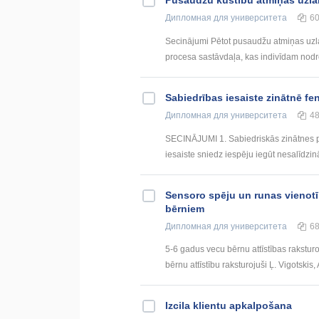
Дипломная
для университета
6
Secinājumi Pētot pusaudžu atmiņas uzlab
procesa sastāvdaļa, kas indivīdam nodro
Sabiedrības iesaiste zinātnē fe
Дипломная
для университета
4
SECINĀJUMI 1. Sabiedriskās zinātnes pro
iesaiste sniedz iespēju iegūt nesalīdzinā
Sensoro spēju un runas vienotīb
bērniem
Дипломная
для университета
6
5-6 gadus vecu bērnu attīstības rakstur
bērnu attīstību raksturojuši Ļ. Vigotskis, A
Izcila klientu apkalpošana