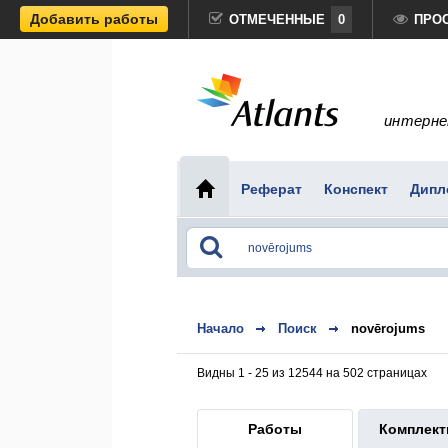
Добавить работы
ОТМЕЧЕННЫЕ
0
ПРО
интерне
Реферат
Конспект
Дипл
Начало
Поиск
novērojums
Видны 1 - 25 из 12544 на 502 страницах
Работы
Комплек