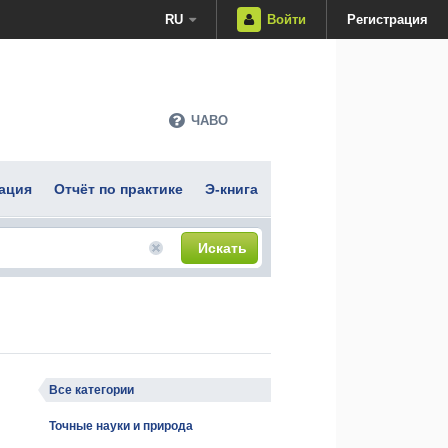
RU
Войти
Регистрация
ЧАВО
ация
Отчёт по практике
Э-книга
Искать
Все категории
Точные науки и природа