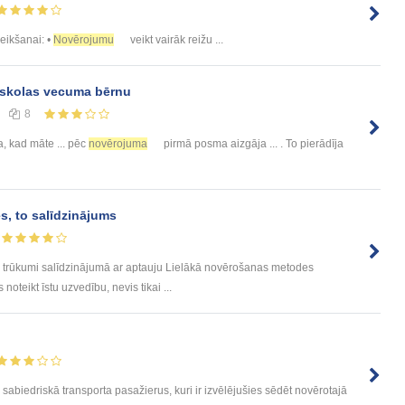
eikšanai: •
Novērojumu
veikt vairāk reižu ...
sskolas vecuma bērnu
8
a, kad māte ... pēc
novērojuma
pirmā posma aizgāja ... . To pierādīja
, to salīdzinājums
trūkumi salīdzinājumā ar aptauju Lielākā novērošanas metodes
 noteikt īstu uzvedību, nevis tikai ...
 sabiedriskā transporta pasažierus, kuri ir izvēlējušies sēdēt novērotajā