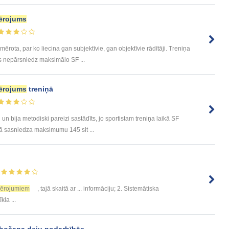
ērojums
rota, par ko liecina gan subjektīvie, gan objektīvie rādītāji. Treniņa
s nepārsniedz maksimālo SF ...
ērojums
treniņā
i un bija metodiski pareizi sastādīts, jo sportistam treniņa laikā SF
ā sasniedza maksimumu 145 sit ...
ērojumiem
, tajā skaitā ar ... informāciju; 2. Sistemātiska
kla ...
abošana deju nodarbībās