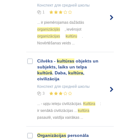
Конспект
для средней школы
1
... ir piemērojamas dažādās
organizācijās
, ievērojot
organizācijas
kultūru
.
Novērtēšanas veids ...
Cilvēks -
kultūras
objekts un
subjekts, laiks un telpa
kultūrā
. Daba,
kultūra
,
civilizācija
Конспект
для средней школы
3
... - upju ieleju civilizācijas.
Kultūra
:
ir senākā civilizācijas ...
kultūra
pasaulē, valdīja vairākas ...
Organizācijas
personāla