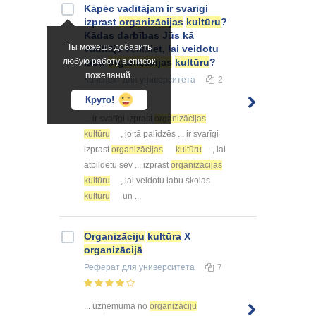
Kāpēc vadītājam ir svarīgi
izprast
organizācijas
kultūru
?
Kādas darbības Jūs kā
Ты можешь добавить
vadītājs veiksiet, lai veidotu
любую работу в список
labu
organizācijas
kultūru
?
пожеланий.
Конспект
для университета
2
Круто!
... ir svarīgi izprast
organizācijas
kultūru
, jo tā palīdzēs ... ir svarīgi
izprast
organizācijas
kultūru
, lai
atbildētu sev ... izprast
organizācijas
kultūru
, lai veidotu labu skolas
kultūru
un ...
Organizāciju
kultūra
X
organizācijā
Реферат
для университета
7
... uzņēmumā no
organizāciju