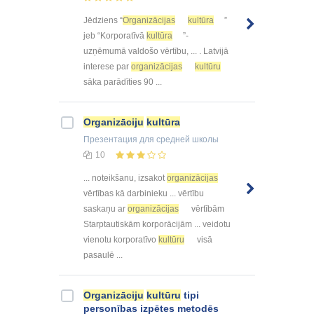
Jēdziens “
Organizācijas
kultūra
”
jeb “Korporatīvā
kultūra
”-
uzņēmumā valdošo vērtību, ... . Latvijā
interese par
organizācijas
kultūru
sāka parādīties 90 ...
Organizāciju
kultūra
Презентация
для средней школы
10
... noteikšanu, izsakot
organizācijas
vērtības kā darbinieku ... vērtību
saskaņu ar
organizācijas
vērtībām
Starptautiskām korporācijām ... veidotu
vienotu korporatīvo
kultūru
visā
pasaulē ...
Organizāciju
kultūru
tipi
personības izpētes metodēs