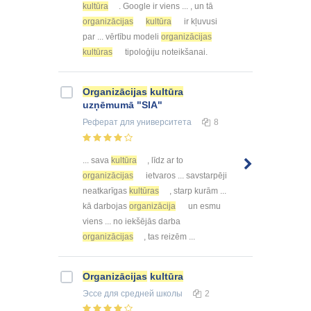
kultūra
. Google ir viens ... , un tā
organizācijas
kultūra
ir kļuvusi
par ... vērtību modeli
organizācijas
kultūras
tipoloģiju noteikšanai.
Organizācijas
kultūra
uzņēmumā "SIA"
Реферат
для университета
8
... sava
kultūra
, līdz ar to
organizācijas
ietvaros ... savstarpēji
neatkarīgas
kultūras
, starp kurām ...
kā darbojas
organizācija
un esmu
viens ... no iekšējās darba
organizācijas
, tas reizēm ...
Organizācijas
kultūra
Эссе
для средней школы
2