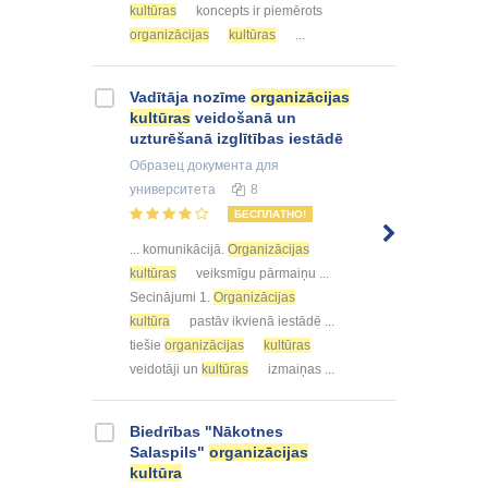
kultūras
koncepts ir piemērots
organizācijas
kultūras
...
Vadītāja nozīme
organizācijas
kultūras
veidošanā un
uzturēšanā izglītības iestādē
Образец документа
для
университета
8
БЕСПЛАТНО!
... komunikācijā.
Organizācijas
kultūras
veiksmīgu pārmaiņu ...
Secinājumi 1.
Organizācijas
kultūra
pastāv ikvienā iestādē ...
tiešie
organizācijas
kultūras
veidotāji un
kultūras
izmaiņas ...
Biedrības "Nākotnes
Salaspils"
organizācijas
kultūra