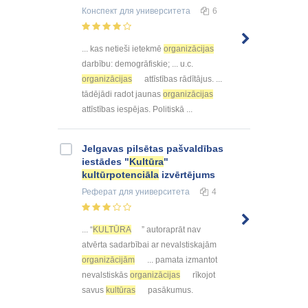
Конспект
для университета
6
... kas netieši ietekmē
organizācijas
darbību: demogrāfiskie; ... u.c.
organizācijas
attīstības rādītājus. ...
tādējādi radot jaunas
organizācijas
attīstības iespējas. Politiskā ...
Jelgavas pilsētas pašvaldības
iestādes "
Kultūra
"
kultūrpotenciāla
izvērtējums
Реферат
для университета
4
... “
KULTŪRA
” autoraprāt nav
atvērta sadarbībai ar nevalstiskajām
organizācijām
... pamata izmantot
nevalstiskās
organizācijas
rīkojot
savus
kultūras
pasākumus.