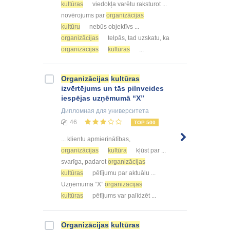
kultūras
viedokļa varētu raksturot ...
novērojums par
organizācijas
kultūru
nebūs objektīvs ...
organizācijas
telpās, tad uzskatu, ka
organizācijas
kultūras
...
Organizācijas
kultūras
izvērtējums un tās pilnveides
iespējas uzņēmumā “X”
Дипломная
для университета
46
TOP 500
... klientu apmierinātības,
organizācijas
kultūra
kļūst par ...
svarīga, padarot
organizācijas
kultūras
pētījumu par aktuālu ...
Uzņēmuma “X”
organizācijas
kultūras
pētījums var palīdzēt ...
Organizācijas
kultūras