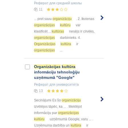
Реферат
для средней школы
11
... pret savu
organizāciju
. 2. Ikvienas
organizācijas
kultūru
var
klasificēt ...
kultūras
nesējs ir cilvēks,
organizācijas
darbinieks. 4.
Organizācijas
kultūra
ir
organizācijas
...
Organizācijas
kultūra
informāciju tehnoloģiju
uzņēmumā "Google"
Реферат
для университета
13
Secinājumi Es šo
organizāciju
izvēlējos tāpēc, ka ... . Meklējot
informāciju par
organizācijas
kultūru
uzņēmumā Google, varu ... .
Uzņēmuma darbība un
kultūra
ir