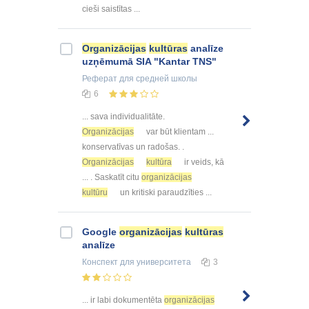
cieši saistītas ...
Organizācijas
kultūras
analīze
uzņēmumā SIA "Kantar TNS"
Реферат
для средней школы
6
... sava individualitāte.
Organizācijas
var būt klientam ...
konservatīvas un radošas. .
Organizācijas
kultūra
ir veids, kā
... . Saskatīt citu
organizācijas
kultūru
un kritiski paraudzīties ...
Google
organizācijas
kultūras
analīze
Конспект
для университета
3
... ir labi dokumentēta
organizācijas