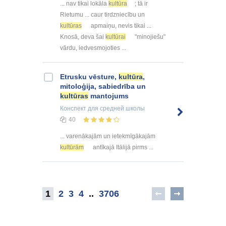
... nav tikai lokāla
kultūra
; tā ir
Rietumu ... caur tirdzniecību un
kultūras
apmaiņu, nevis tikai ...
Knosā, deva šai
kultūrai
"minojiešu"
vārdu, iedvesmojoties ...
Etrusku vēsture,
kultūra
,
mitoloģija, sabiedrība un
kultūras
mantojums
Конспект
для средней школы
40
... varenākajām un ietekmīgākajām
kultūrām
antīkajā Itālijā pirms ...
1
2
3
4
..
3706