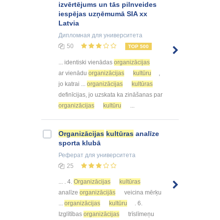
izvērtējums un tās pilnveides
iespējas uzņēmumā SIA xx
Latvia
Дипломная
для университета
50
TOP 500
... identiski vienādas
organizācijas
ar vienādu
organizācijas
kultūru
,
jo katrai ...
organizācijas
kultūras
definīcijas, jo uzskata ka zināšanas par
organizācijas
kultūru
...
Organizācijas
kultūras
analīze
sporta klubā
Реферат
для университета
25
... . 4.
Organizācijas
kultūras
analīze
organizācijās
veicina mērķu
...
organizācijas
kultūru
. 6.
Izglītības
organizācijas
trīslīmeņu