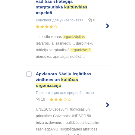
vadības stratēģija
starptautiskā
kultūrvides
aspektā
Конспект
для университета
6
... uz citu vienas
organizācijas
ietvaros, lai sasniegtu ... darbinieku
rotācija starptautiskā
organizācijā
pieredzes apmaiņas nolūkā ...
Apvienoto Nāciju izglītības,
zinātnes un
kultūras
organizācija
Презентация
для средней школы
18
UNESCO uzdevumi, funkcijas un
prioritātes Galvenais UNESCO šā
brīža uzdevums ir palīdzēt dalībvalstīm
sasniegt ANO Tūkstošgades attīstības