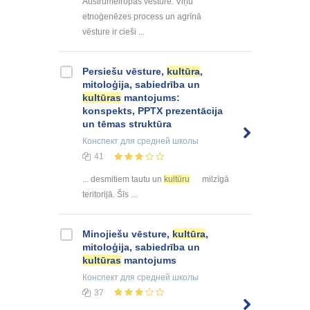
Austrumeiropas vēsturē. Viņu
etnoģenēzes process un agrīnā
vēsture ir cieši ...
Persiešu vēsture,
kultūra
,
mitoloģija, sabiedrība un
kultūras
mantojums:
konspekts, PPTX prezentācija
un tēmas struktūra
Конспект
для средней школы
41
... desmitiem tautu un
kultūru
milzīgā
teritorijā. Šīs ...
Minojiešu vēsture,
kultūra
,
mitoloģija, sabiedrība un
kultūras
mantojums
Конспект
для средней школы
37