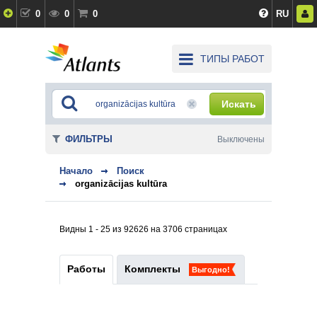
0
0
0
RU
ТИПЫ РАБОТ
Искать
ФИЛЬТРЫ
Выключены
Начало
Поиск
organizācijas kultūra
Видны 1 - 25 из 92626 на 3706 страницах
Работы
Комплекты
Выгодно!