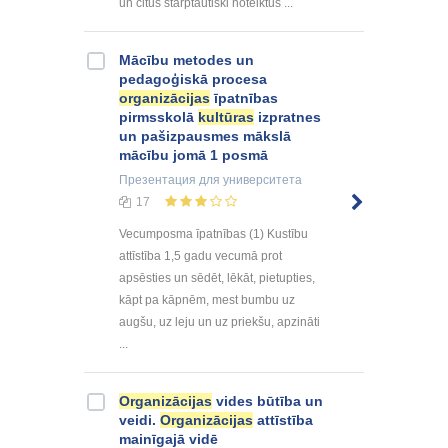
un citus starptautiski noteiktus ...
Mācību metodes un
pedagoģiskā procesa
organizācijas
īpatnības
pirmsskolā
kultūras
izpratnes
un pašizpausmes mākslā
mācību jomā 1 posmā
Презентация
для университета
17
Vecumposma īpatnības (1) Kustību
attīstība 1,5 gadu vecumā prot
apsēsties un sēdēt, lēkāt, pietupties,
kāpt pa kāpnēm, mest bumbu uz
augšu, uz leju un uz priekšu, apzināti
...
Organizācijas
vides būtība un
veidi.
Organizācijas
attīstība
mainīgajā vidē