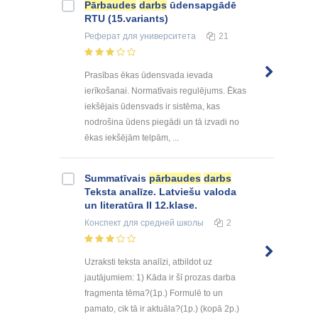
Pārbaudes
darbs
ūdensapgādē
RTU (15.variants)
Реферат
для университета
21
Prasības ēkas ūdensvada ievada
ierīkošanai. Normatīvais regulējums. Ēkas
iekšējais ūdensvads ir sistēma, kas
nodrošina ūdens piegādi un tā izvadi no
ēkas iekšējām telpām, ...
Summatīvais
pārbaudes
darbs
Teksta analīze. Latviešu valoda
un literatūra II 12.klase.
Конспект
для средней школы
2
Uzraksti teksta analīzi, atbildot uz
jautājumiem: 1) Kāda ir šī prozas darba
fragmenta tēma?(1p.) Formulē to un
pamato, cik tā ir aktuāla?(1p.) (kopā 2p.)