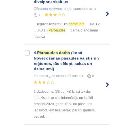
divciparu skaitļus
Образец документа
для университета
7
... ieguvis rezultātu, kā
pārbaudīs
. (M.3.2
... .4.3.1.)
Pārbaudes
darba plānošanas
matrica
4.
Pārbaudes
darbs
(kopā
Novecošanās pasaules valstīs un
reģionos, tās cēloņi, sekas un
risinājumi)
Конспект
для основной школы
6
1.Uzdevums. (38 punkti) Izlasi tekstu,
iepazīsties ar citu informāciju un izpildi
prasīto! 2020. gadā 12 % no pasaules
iedzīvotājiem bija vecāki par 65 gadiem,
bet tiek ...