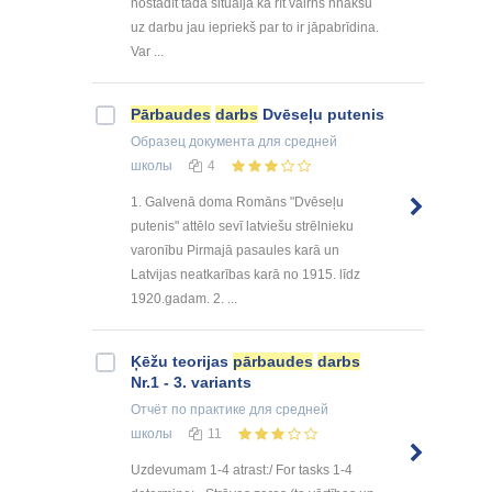
nostādīt tādā situāijā ka rīt vairns nnākšu
uz darbu jau iepriekš par to ir jāpabrīdina.
Var ...
Pārbaudes
darbs
Dvēseļu putenis
Образец документа
для средней
школы
4
1. Galvenā doma Romāns "Dvēseļu
putenis" attēlo sevī latviešu strēlnieku
varonību Pirmajā pasaules karā un
Latvijas neatkarības karā no 1915. līdz
1920.gadam. 2. ...
Ķēžu teorijas
pārbaudes
darbs
Nr.1 - 3. variants
Отчёт по практике
для средней
школы
11
Uzdevumam 1-4 atrast:/ For tasks 1-4