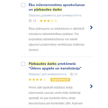
Ēku inženiersistēmu apsekošanas
un
pārbaudes
darbs
Образец документа
для университета
18
Ēkas plānojums un iekārtojums ir atbilstoši
mūsdienu labiekārtotības pakāpei. Pie
turpmākās labiekārtošanas var ieteikt
atjaunot uzlabot ēkas ventilācijas sistēmas
(ieviest ...
Pārbaudes
darbs
priekšmetā
"Ūdens apgāde un kanalizācija"
Реферат
для университета
52
ОЦЕНЕННЫЙ!
Pirms sākt apskatīt dažādus ārējā
ūdensvada cauruļu veidu būtu lietderīgi
apskatīt, ko par konkrēto tēmu vēsta
likumdošana jeb konkrētāk LBN. Autoram