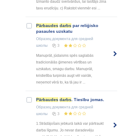
Izmanto daudz svešvārdus, lai lasītājs zina
tavu erudīciju. c) Rakstot vienmēr esi ...
Pārbaudes
darbs
par reliģisko
pasaules uzskatu
Образец документа
для средней
школы
3
Manuprāt, jūdaisms spēs saglabās
tradicionālās ģimenes vērtības un
uzskatus, smagu darbu. Manuprāt,
kristietība turpinās augt vēl vairāk,
neņemot vērā to, ka tā jau ir ...
Pārbaudes
darbs
. Tiesību jomas.
Образец документа
для средней
школы
3
1.Strādājošais jebkurā laikā var pārtraukt
darba līgumu. Jo nevar daradevēju