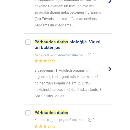
nākotne Edvartam un Ievai gatavo vēl
smagāku drāmu nekā vecajiem Indrāniem.
(3p) Edvarts pats saka “Ja man neviens
liegdams un kliegdams ...
Pārbaudes
darbs
bioloģijā. Vīrusi
un baktērijas
Конспект
для средней школы
4
2.uzdevums. 1. Autotrofi organismi-
organismi, kuri organiskās vielas sintezē
no neorganiskajām vielām. 2. DNS-
nukleīnskābe, kas ir kā ģenētiskais kods. 3.
Antibiotikas- vielas ...
Pārbaudes
darbs
Конспект
для средней школы
2