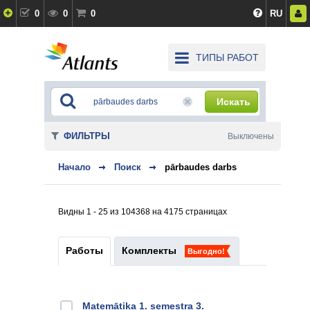
0
0
0
RU
ТИПЫ РАБОТ
Искать
ФИЛЬТРЫ
Выключены
Начало
Поиск
pārbaudes darbs
Видны 1 - 25 из 104368 на 4175 страницах
Работы
Комплекты
Выгодно!
Matemātika 1. semestra 3.