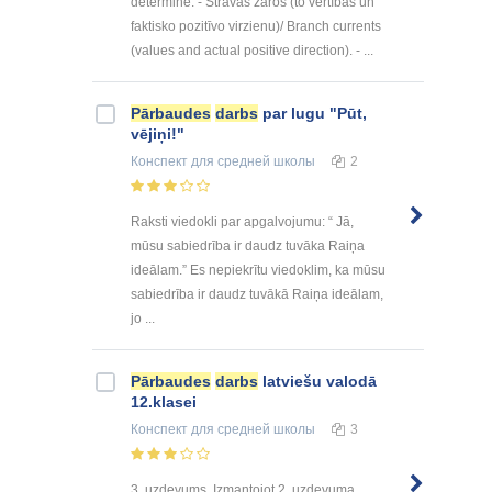
determine: - Strāvas zaros (to vērtības un
faktisko pozitīvo virzienu)/ Branch currents
(values and actual positive direction). - ...
Pārbaudes
darbs
par lugu "Pūt,
vējiņi!"
Конспект
для средней школы
2
Raksti viedokli par apgalvojumu: “ Jā,
mūsu sabiedrība ir daudz tuvāka Raiņa
ideālam.” Es nepiekrītu viedoklim, ka mūsu
sabiedrība ir daudz tuvākā Raiņa ideālam,
jo ...
Pārbaudes
darbs
latviešu valodā
12.klasei
Конспект
для средней школы
3
3. uzdevums. Izmantojot 2. uzdevuma