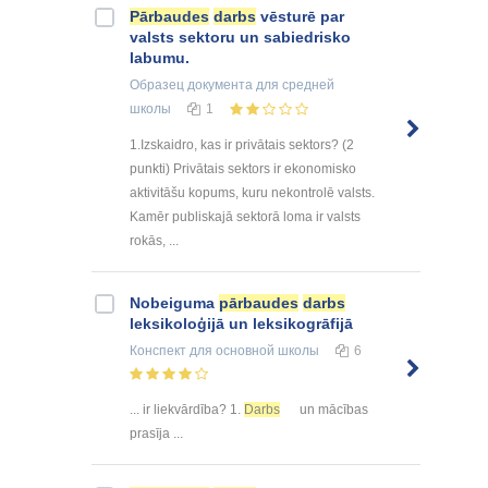
Pārbaudes
darbs
vēsturē par
valsts sektoru un sabiedrisko
labumu.
Образец документа
для средней
школы
1
1.Izskaidro, kas ir privātais sektors? (2
punkti) Privātais sektors ir ekonomisko
aktivitāšu kopums, kuru nekontrolē valsts.
Kamēr publiskajā sektorā loma ir valsts
rokās, ...
Nobeiguma
pārbaudes
darbs
leksikoloģijā un leksikogrāfijā
Конспект
для основной школы
6
... ir liekvārdība? 1.
Darbs
un mācības
prasīja ...