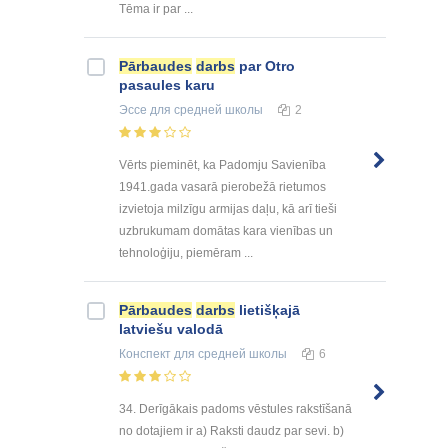
Tēma ir par ...
Pārbaudes
darbs
par Otro
pasaules karu
Эссе
для средней школы
2
Vērts pieminēt, ka Padomju Savienība
1941.gada vasarā pierobežā rietumos
izvietoja milzīgu armijas daļu, kā arī tieši
uzbrukumam domātas kara vienības un
tehnoloģiju, piemēram ...
Pārbaudes
darbs
lietišķajā
latviešu valodā
Конспект
для средней школы
6
34. Derīgākais padoms vēstules rakstīšanā
no dotajiem ir a) Raksti daudz par sevi. b)