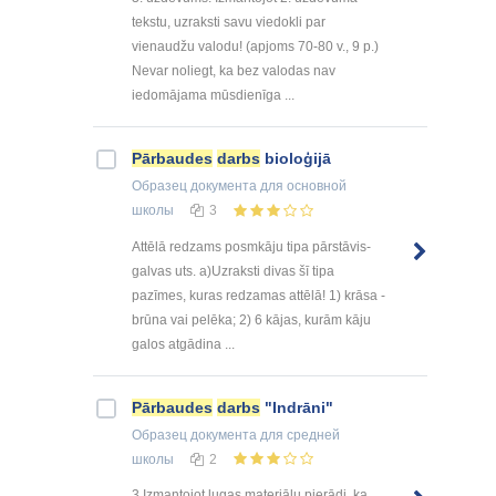
tekstu, uzraksti savu viedokli par
vienaudžu valodu! (apjoms 70-80 v., 9 p.)
Nevar noliegt, ka bez valodas nav
iedomājama mūsdienīga ...
Pārbaudes
darbs
bioloģijā
Образец документа
для основной
школы
3
Attēlā redzams posmkāju tipa pārstāvis-
galvas uts. a)Uzraksti divas šī tipa
pazīmes, kuras redzamas attēlā! 1) krāsa -
brūna vai pelēka; 2) 6 kājas, kurām kāju
galos atgādina ...
Pārbaudes
darbs
"Indrāni"
Образец документа
для средней
школы
2
3.Izmantojot lugas materiālu pierādi, ka