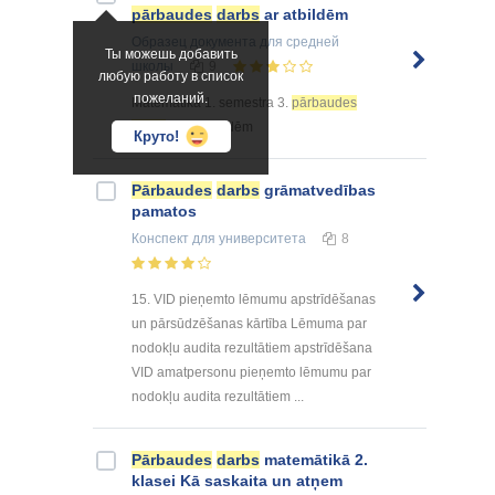
pārbaudes
darbs
ar atbildēm
Образец документа
для средней
Ты можешь добавить
школы
9
любую работу в список
пожеланий.
Matemātika 1. semestra 3.
pārbaudes
darbs
ar atbildēm
Круто!
Pārbaudes
darbs
grāmatvedības
pamatos
Конспект
для университета
8
15. VID pieņemto lēmumu apstrīdēšanas
un pārsūdzēšanas kārtība Lēmuma par
nodokļu audita rezultātiem apstrīdēšana
VID amatpersonu pieņemto lēmumu par
nodokļu audita rezultātiem ...
Pārbaudes
darbs
matemātikā 2.
klasei Kā saskaita un atņem