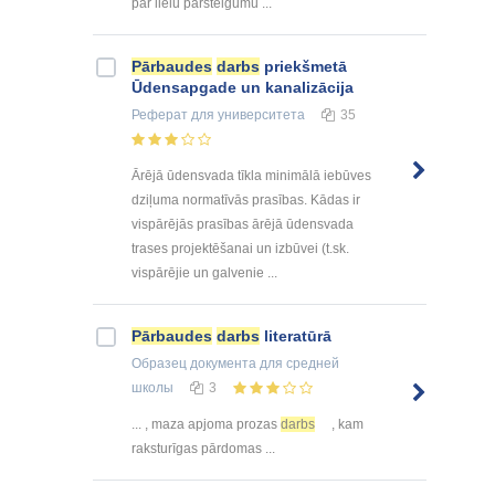
par lielu pārsteigumu ...
Pārbaudes
darbs
priekšmetā
Ūdensapgade un kanalizācija
Реферат
для университета
35
Ārējā ūdensvada tīkla minimālā iebūves
dziļuma normatīvās prasības. Kādas ir
vispārējās prasības ārējā ūdensvada
trases projektēšanai un izbūvei (t.sk.
vispārējie un galvenie ...
Pārbaudes
darbs
literatūrā
Образец документа
для средней
школы
3
... , maza apjoma prozas
darbs
, kam
raksturīgas pārdomas ...