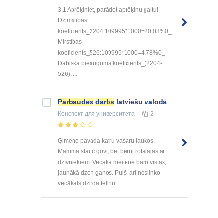
3.1 Aprēķiniet, parādot aprēķinu gaitu!
Dzimstības
koeficients_2204:109995*1000=20,03%0_
Mirstības
koeficients_526:109995*1000=4,78%0_
Dabiskā pieauguma koeficients_(2204-
526): ...
Pārbaudes
darbs
latviešu valodā
Конспект
для университета
2
Ģimene pavada katru vasaru laukos.
Mamma slauc govi, bet bērni rotaļājas ar
dzīvniekiem. Vecākā meitene baro vistas,
jaunākā dzen ganos. Puiši arī neslinko –
vecākais dzirda teliņu ...