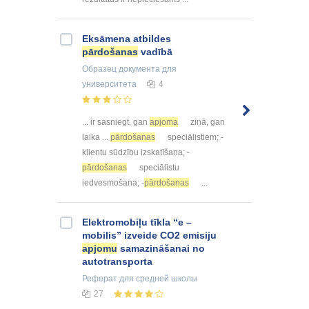
Eksāmena atbildes
pārdošanas
vadībā
Образец документа
для
университета
4
... ir sasniegt, gan
apjoma
ziņā, gan
laika ...
pārdošanas
speciālistiem; -
klientu sūdzību izskatīšana; -
pārdošanas
speciālistu
iedvesmošana; -
pārdošanas
...
Elektromobiļu tīkla “e –
mobilis” izveide CO2 emisiju
apjomu
samazināšanai no
autotransporta
Реферат
для средней школы
27