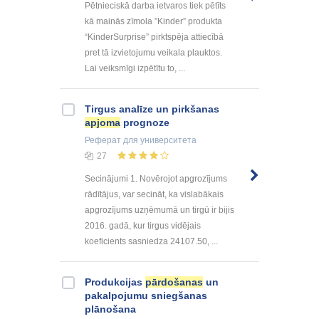
Pētnieciskā darba ietvaros tiek pētīts
kā mainās zīmola ”Kinder” produkta
“KinderSurprise” pirktspēja attiecībā
pret tā izvietojumu veikala plauktos.
Lai veiksmīgi izpētītu to, ...
Tirgus analīze un pirkšanas
apjoma
prognoze
Реферат
для университета
27
Secinājumi 1. Novērojot apgrozījums
rādītājus, var secināt, ka vislabākais
apgrozījums uzņēmumā un tirgū ir bijis
2016. gadā, kur tirgus vidējais
koeficients sasniedza 24107.50, ...
Produkcijas
pārdošanas
un
pakalpojumu sniegšanas
plānošana