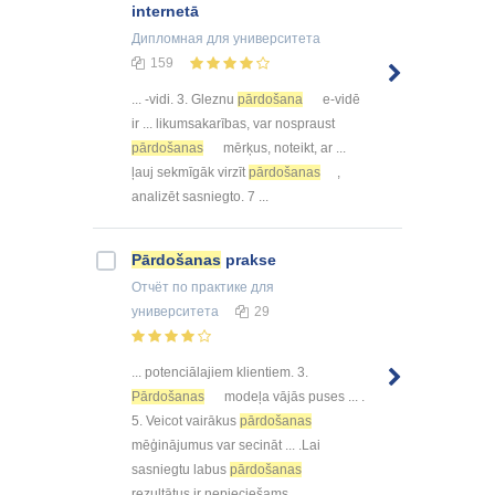
internetā
Дипломная
для университета
159
... -vidi. 3. Gleznu
pārdošana
e-vidē
ir ... likumsakarības, var nospraust
pārdošanas
mērķus, noteikt, ar ...
ļauj sekmīgāk virzīt
pārdošanas
,
analizēt sasniegto. 7 ...
Pārdošanas
prakse
Отчёт по практике
для
университета
29
... potenciālajiem klientiem. 3.
Pārdošanas
modeļa vājās puses ... .
5. Veicot vairākus
pārdošanas
mēģinājumus var secināt ... .Lai
sasniegtu labus
pārdošanas
rezultātus ir nepieciešams ...