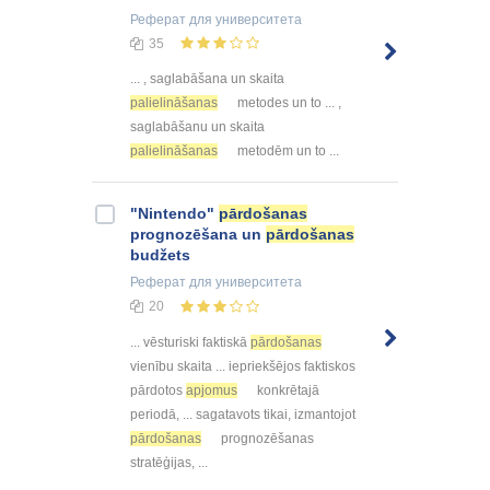
Реферат
для университета
35
... , saglabāšana un skaita
palielināšanas
metodes un to ... ,
saglabāšanu un skaita
palielināšanas
metodēm un to ...
"Nintendo"
pārdošanas
prognozēšana un
pārdošanas
budžets
Реферат
для университета
20
... vēsturiski faktiskā
pārdošanas
vienību skaita ... iepriekšējos faktiskos
pārdotos
apjomus
konkrētajā
periodā, ... sagatavots tikai, izmantojot
pārdošanas
prognozēšanas
stratēģijas, ...