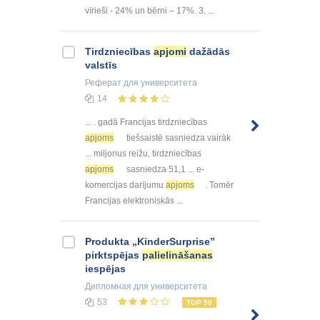
vīrieši - 24% un bērni – 17%. 3. ...
Tirdzniecības
apjomi
dažādās
valstīs
Реферат
для университета
14
... . gadā Francijas tirdzniecības
apjoms
tiešsaistē sasniedza vairāk
... miljonus reižu, tirdzniecības
apjoms
sasniedza 51,1 ... e-
komercijas darījumu
apjoms
. Tomēr
Francijas elektroniskās ...
Produkta „KinderSurprise”
pirktspējas
palielināšanas
iespējas
Дипломная
для университета
53
TOP 50