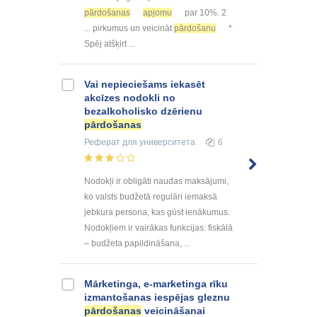
pārdošanas
apjomu
par 10%. 2
... pirkumus un veicināt
pārdošanu
*
Spēj atšķirt ...
Vai nepieciešams iekasēt
akcīzes nodokli no
bezalkoholisko dzērienu
pārdošanas
Реферат
для университета
6
Nodokļi ir obligāti naudas maksājumi,
ko valsts budžetā regulāri iemaksā
jebkura persona, kas gūst ienākumus.
Nodokļiem ir vairākas funkcijas: fiskālā
– budžeta papildināšana, ...
Mārketinga, e-marketinga rīku
izmantošanas iespējas gleznu
pārdošanas
veicināšanai