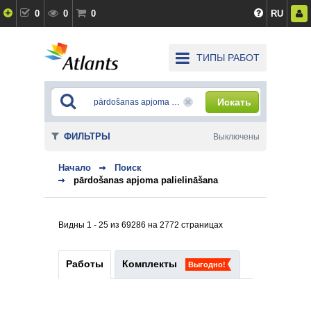
0
0
0
RU
ТИПЫ РАБОТ
Искать
ФИЛЬТРЫ
Выключены
Начало
Поиск
pārdošanas apjoma palielināšana
Видны 1 - 25 из 69286 на 2772 страницах
Работы
Комплекты
Выгодно!