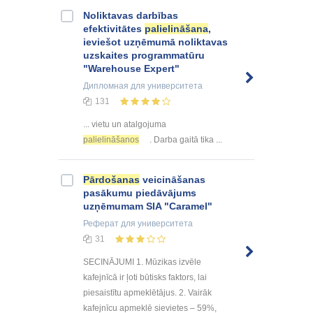
Noliktavas darbības
efektivitātes
palielināšana
,
ieviešot uzņēmumā noliktavas
uzskaites programmatūru
"Warehouse Expert"
Дипломная
для университета
131
... vietu un atalgojuma
palielināšanos
. Darba gaitā tika ...
Pārdošanas
veicināšanas
pasākumu piedāvājums
uzņēmumam SIA "Caramel"
Реферат
для университета
31
SECINĀJUMI 1. Mūzikas izvēle
kafejnīcā ir ļoti būtisks faktors, lai
piesaistītu apmeklētājus. 2. Vairāk
kafejnīcu apmeklē sievietes – 59%,