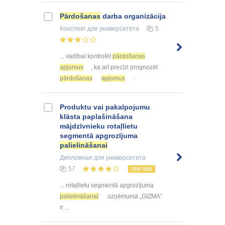
Pārdošanas
darba organizācija
Конспект
для университета
5
... vadībai kontrolēt
pārdošanas
apjomus
, ka arī precīzi prognozēt
pārdošanas
apjomus
.
Produktu vai pakalpojumu
klāsta paplašināšana
mājdzīvnieku rotaļlietu
segmentā apgrozījuma
palielināšanai
Дипломная
для университета
57
TOP 500
... rotaļlietu segmentā apgrozījuma
palielināšanai
uzņēmumā „GIZMA”
ir ...