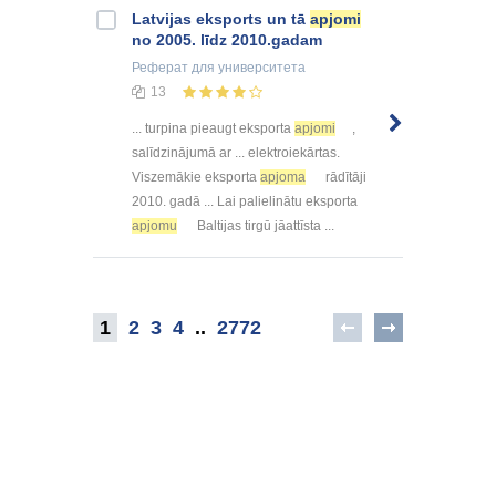
Latvijas eksports un tā
apjomi
no 2005. līdz 2010.gadam
Реферат
для университета
13
... turpina pieaugt eksporta
apjomi
,
salīdzinājumā ar ... elektroiekārtas.
Viszemākie eksporta
apjoma
rādītāji
2010. gadā ... Lai palielinātu eksporta
apjomu
Baltijas tirgū jāattīsta ...
1
2
3
4
..
2772