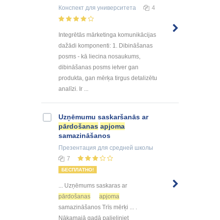
Конспект
для университета
4
Integrētās mārketinga komunikācijas
dažādi komponenti: 1. Dibināšanas
posms - kā liecina nosaukums,
dibināšanas posms ietver gan
produkta, gan mērķa tirgus detalizētu
analīzi. Ir ...
Uzņēmumu saskaršanās ar
pārdošanas
apjoma
samazināšanos
Презентация
для средней школы
7
БЕСПЛАТНО!
... Uzņēmums saskaras ar
pārdošanas
apjoma
samazināšanos Trīs mērķi ... .
Nākamajā gadā palieliniet