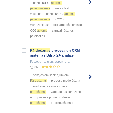
... gāzes (SEG)
apjomu
palielināšanās
kaitē cilvēku
veselībai ... gāzes (SEG)
apjomu
palielināšanos
. CO2 ir
visnozīmīgākā ... piesārņojošo emisiju
CO2
apjoma
samazināšanos
pateicoties ...
Pārdošanas
procesa un CRM
sistēmas Bitrix 24 analīze
Реферат
для университета
36
... sekojošiem secinājumiem: 1.
Pārdošanas
procesa modelēšana ir
... mārketinga variant izvēle,
pārdošanas
vadītāju raksturiezīmes
un ... pasaulē jaunu produktu
pārdošanas
prognozēšana ir ...