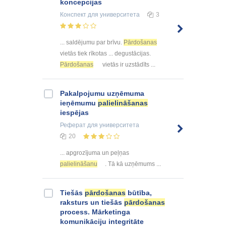
koncepcijas
Конспект
для университета
3
... saldējumu par brīvu.
Pārdošanas
vietās tiek rīkotas ... degustācijas.
Pārdošanas
vietās ir uzstādīts ...
Pakalpojumu uzņēmuma
ieņēmumu
palielināšanas
iespējas
Реферат
для университета
20
... apgrozījuma un peļņas
palielināšanu
. Tā kā uzņēmums ...
Tiešās
pārdošanas
būtība,
raksturs un tiešās
pārdošanas
process. Mārketinga
komunikāciju integritāte