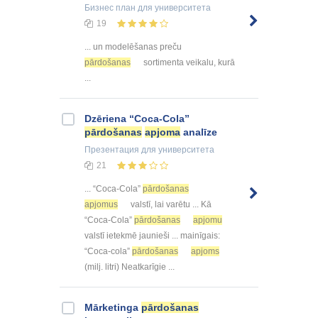
Бизнес план
для университета
19
... un modelēšanas preču
pārdošanas
sortimenta veikalu, kurā
...
Dzēriena “Coca-Cola”
pārdošanas
apjoma
analīze
Презентация
для университета
21
... “Coca-Cola”
pārdošanas
apjomus
valstī, lai varētu ... Kā
“Coca-Cola”
pārdošanas
apjomu
valstī ietekmē jaunieši ... mainīgais:
“Coca-cola”
pārdošanas
apjoms
(milj. litri) Neatkarīgie ...
Mārketinga
pārdošanas