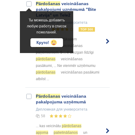
Pārdošanas
veicināšanas
pakalpojumi uzņēmumā "Bite
Latvija" un Tele2
Ты можешь добавить
Дипломная
для университета
любую работу в список
113
TOP 500
пожеланий.
... vieni no izplatītākajiem
Круто!
pārdošanas
veicināšanas
paņēmieniem. 5 ... ir diezgan līdzīgi
pārdošanas
veicināšanas
pasākumi, ... Ne vienmēr uzņēmumu
pārdošanas
veicināšanas pasākumi
atbilst ...
Pārdošanas
veicināšana
pakalpojuma uzņēmumā
Дипломная
для университета
58
... kas veicinātu
pārdošanas
apjoma
palielināšanos
un