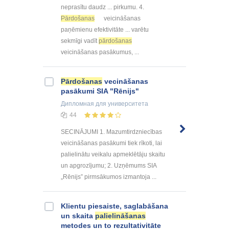
neprasītu daudz ... pirkumu. 4.
Pārdošanas
veicināšanas
paņēmienu efektivitāte ... varētu
sekmīgi vadīt
pārdošanas
veicināšanas pasākumus, ...
Pārdošanas
vecināšanas
pasākumi SIA "Rēnijs"
Дипломная
для университета
44
SECINĀJUMI 1. Mazumtirdzniecības
veicināšanas pasākumi tiek rīkoti, lai
palielinātu veikalu apmeklētāju skaitu
un apgrozījumu; 2. Uzņēmums SIA
„Rēnijs” pirmsākumos izmantoja ...
Klientu piesaiste, saglabāšana
un skaita
palielināšanas
metodes un to rezultativitāte