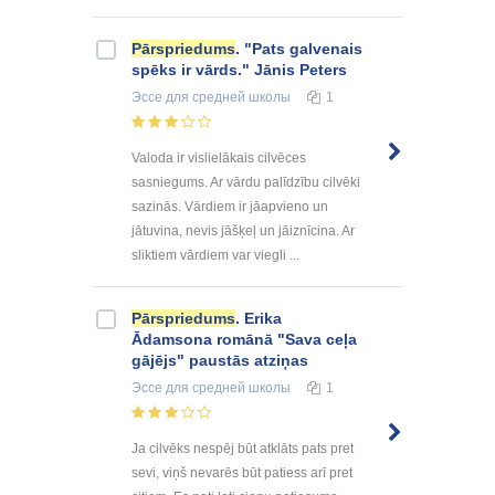
Pārspriedums
. "Pats galvenais
spēks ir vārds." Jānis Peters
Эссе
для средней школы
1
Valoda ir vislielākais cilvēces
sasniegums. Ar vārdu palīdzību cilvēki
sazinās. Vārdiem ir jāapvieno un
jātuvina, nevis jāšķeļ un jāiznīcina. Ar
sliktiem vārdiem var viegli ...
Pārspriedums
. Erika
Ādamsona romānā "Sava ceļa
gājējs" paustās atziņas
Эссе
для средней школы
1
Ja cilvēks nespēj būt atklāts pats pret
sevi, viņš nevarēs būt patiess arī pret