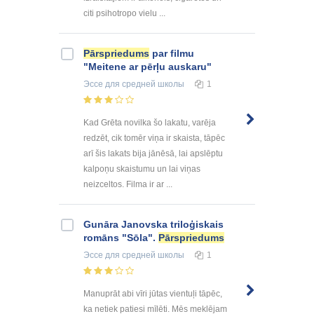
citi psihotropo vielu ...
Pārspriedums
par filmu
"Meitene ar pērļu auskaru"
Эссе
для средней школы
1
Kad Grēta novilka šo lakatu, varēja
redzēt, cik tomēr viņa ir skaista, tāpēc
arī šis lakats bija jānēsā, lai apslēptu
kalpoņu skaistumu un lai viņas
neizceltos. Filma ir ar ...
Gunāra Janovska triloģiskais
romāns "Sōla".
Pārspriedums
Эссе
для средней школы
1
Manuprāt abi vīri jūtas vientuļi tāpēc,
ka netiek patiesi mīlēti. Mēs meklējam