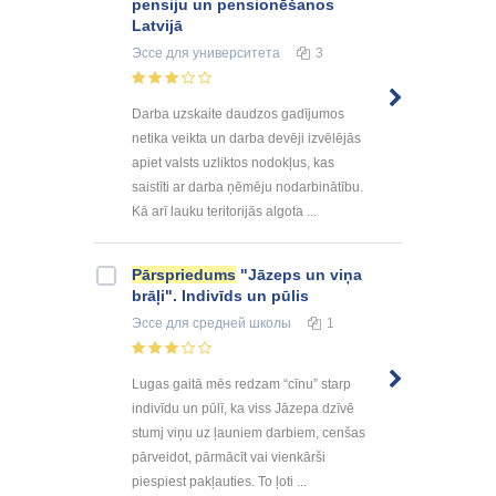
pensiju un pensionēšanos
Latvijā
Эссе
для университета
3
Darba uzskaite daudzos gadījumos
netika veikta un darba devēji izvēlējās
apiet valsts uzliktos nodokļus, kas
saistīti ar darba ņēmēju nodarbinātību.
Kā arī lauku teritorijās algota ...
Pārspriedums
"Jāzeps un viņa
brāļi". Indivīds un pūlis
Эссе
для средней школы
1
Lugas gaitā mēs redzam “cīnu” starp
indivīdu un pūlī, ka viss Jāzepa dzīvē
stumj viņu uz ļauniem darbiem, cenšas
pārveidot, pārmācīt vai vienkārši
piespiest pakļauties. To ļoti ...