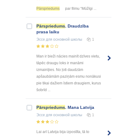
Pārspriedums
par filmu “Mūžīgi ...
Pārspriedums
. Draudzība
prasa laiku
Эссе
для основной школы
1
Man ir bieži nācies mainīt dzīves vietu,
tāpēc draugu loks ir manāmi
izmainījies. No ļoti daudzām
apšaubāmām paziņām esmu nonākusi
pie tikai dažiem īstiem draugiem, kurus
šobrīd ...
Pārspriedums
. Mana Latvija
Эссе
для основной школы
1
Lai arī Latvija bija izpostīta, tā to