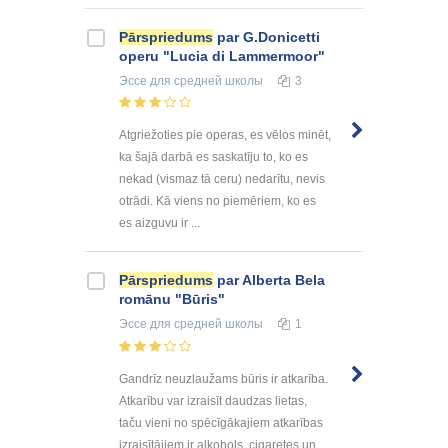
Pārspriedums
par G.Donicetti
operu "Lucia di Lammermoor"
Эссе
для средней школы
3
Atgriežoties pie operas, es vēlos minēt,
ka šajā darbā es saskatīju to, ko es
nekad (vismaz tā ceru) nedarītu, nevis
otrādi. Kā viens no piemēriem, ko es
es aizguvu ir ...
Pārspriedums
par Alberta Bela
romānu "Būris"
Эссе
для средней школы
1
Gandrīz neuzlaužams būris ir atkarība.
Atkarību var izraisīt daudzas lietas,
taču vieni no spēcīgākajiem atkarības
izraisītājiem ir alkohols, cigaretes un