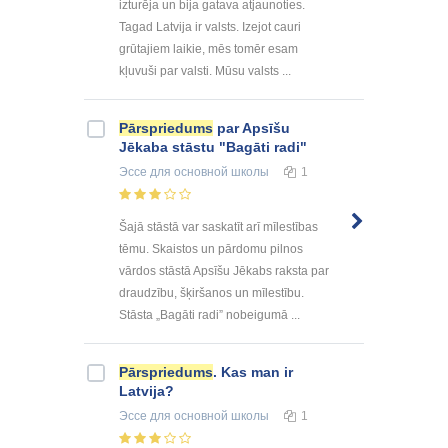
izturēja un bija gatava atjaunoties.
Tagad Latvija ir valsts. Izejot cauri
grūtajiem laikie, mēs tomēr esam
kļuvuši par valsti. Mūsu valsts ...
Pārspriedums
par Apsīšu
Jēkaba stāstu "Bagāti radi"
Эссе
для основной школы
1
Šajā stāstā var saskatīt arī mīlestības
tēmu. Skaistos un pārdomu pilnos
vārdos stāstā Apsīšu Jēkabs raksta par
draudzību, šķiršanos un mīlestību.
Stāsta „Bagāti radi” nobeigumā ...
Pārspriedums
. Kas man ir
Latvija?
Эссе
для основной школы
1