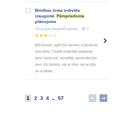
Brīvības loma indivīda
izaugsmē.
Pārsprieduma
plānojums
Эссе
для средней школы
2
Būt brīvam, spēt būt vienam, ir jāmācās
visu dzīvi. Cilvēki instinktīvi pieķeras
tiem, kurus mīl, rezultātā, aizmirstot par
sevi. Kā zināms, vai ar nāvi, vai ar jūtu
un uzskatu ...
1
2
3
4
..
57