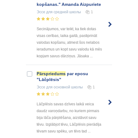
kopšanas." Amanda Aizpuriete
Эссе
для средней школы
1
Secinājumos, var teikt, ka tiek dotas
visas cerības, laika gaitā, pastiprināt
valodas kopšanu, atmest šos nelabos
ieradumus un kopt savu valodu kā mēs
kopjam savus dārziņus. Jāsaka ...
Pārspriedums
par eposu
"Lāčplēsis"
Эссе
для основной школы
1
Lāčplēsis savas dzīves laikā veica
daudz varoņdarbu, no kuriem pirmais
bija lāča pārplēšana, aizstāvot savu
tēvu. Izglābjot tēvu, Lāčplēsis pierādīja
tēvam savu spēku, un tēvs tad ...