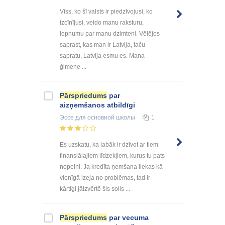
Viss, ko šī valsts ir piedzīvojusi, ko
izcīnījusi, veido manu raksturu,
lepnumu par manu dzimteni. Vēlējos
saprast, kas man ir Latvija, taču
sapratu, Latvija esmu es. Mana
ģimene ...
Pārspriedums
par
aizņemšanos atbildīgi
Эссе
для основной школы
1
Es uzskatu, ka labāk ir dzīvot ar tiem
finansiālajiem līdzekļiem, kurus tu pats
nopelni. Ja kredīta ņemšana liekas kā
vienīgā izeja no problēmas, tad ir
kārtīgi jāizvērtē šis solis ...
Pārspriedums
par vecuma