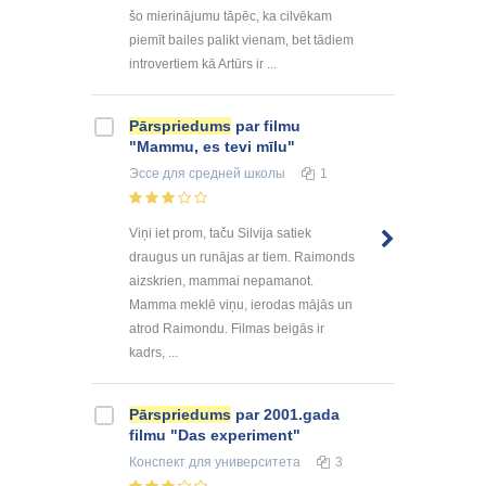
šo mierinājumu tāpēc, ka cilvēkam
piemīt bailes palikt vienam, bet tādiem
introvertiem kā Artūrs ir ...
Pārspriedums
par filmu
"Mammu, es tevi mīlu"
Эссе
для средней школы
1
Viņi iet prom, taču Silvija satiek
draugus un runājas ar tiem. Raimonds
aizskrien, mammai nepamanot.
Mamma meklē viņu, ierodas mājās un
atrod Raimondu. Filmas beigās ir
kadrs, ...
Pārspriedums
par 2001.gada
filmu "Das experiment"
Конспект
для университета
3