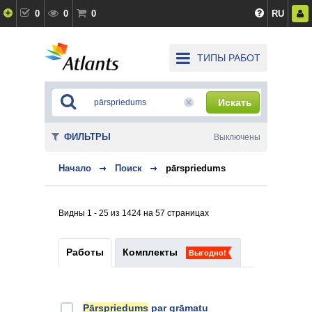
0
0
0
RU
ТИПЫ РАБОТ
Искать
ФИЛЬТРЫ
Выключены
Начало
Поиск
pārspriedums
Видны 1 - 25 из 1424 на 57 страницах
Работы
Комплекты
Выгодно!
Pārspriedums
par grāmatu