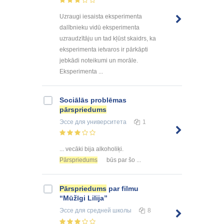
Uzraugi iesaista eksperimenta
dalībnieku vidū eksperimenta
uzraudzītāju un tad kļūst skaidrs, ka
eksperimenta ietvaros ir pārkāpti
jebkādi noteikumi un morāle.
Eksperimenta ...
Sociālās problēmas
pārspriedums
Эссе
для университета
1
... vecāki bija alkoholiķi.
Pārspriedums
būs par šo ...
Pārspriedums
par filmu
“Mūžīgi Lilija”
Эссе
для средней школы
8