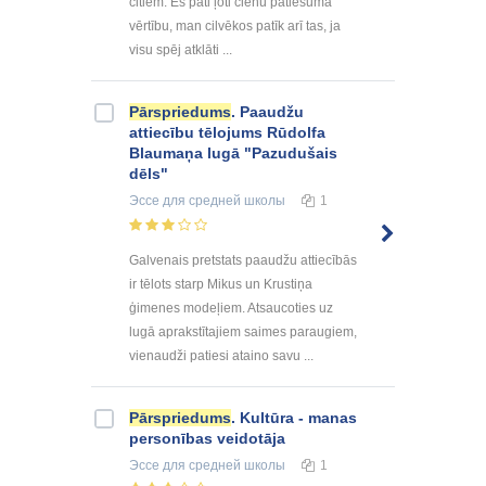
citiem. Es pati ļoti cienu patiesuma
vērtību, man cilvēkos patīk arī tas, ja
visu spēj atklāti ...
Pārspriedums
. Paaudžu
attiecību tēlojums Rūdolfa
Blaumaņa lugā "Pazudušais
dēls"
Эссе
для средней школы
1
Galvenais pretstats paaudžu attiecībās
ir tēlots starp Mikus un Krustiņa
ģimenes modeļiem. Atsaucoties uz
lugā aprakstītajiem saimes paraugiem,
vienaudži patiesi ataino savu ...
Pārspriedums
. Kultūra - manas
personības veidotāja
Эссе
для средней школы
1