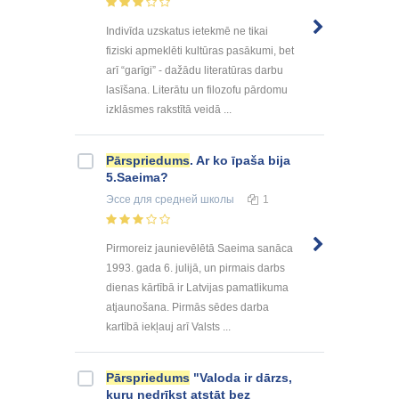
Indivīda uzskatus ietekmē ne tikai
fiziski apmeklēti kultūras pasākumi, bet
arī “garīgi” - dažādu literatūras darbu
lasīšana. Literātu un filozofu pārdomu
izklāsmes rakstītā veidā ...
Pārspriedums
. Ar ko īpaša bija
5.Saeima?
Эссе
для средней школы
1
Pirmoreiz jaunievēlētā Saeima sanāca
1993. gada 6. julijā, un pirmais darbs
dienas kārtībā ir Latvijas pamatlikuma
atjaunošana. Pirmās sēdes darba
kartībā iekļauj arī Valsts ...
Pārspriedums
"Valoda ir dārzs,
kuru nedrīkst atstāt bez