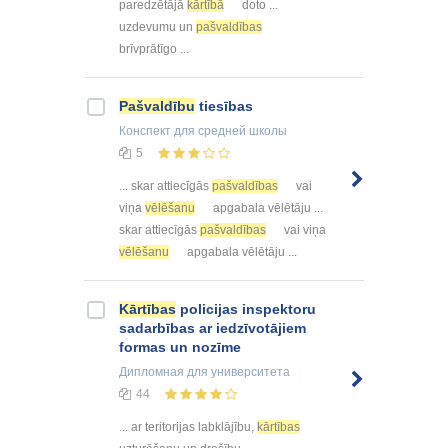
paredzētājā
kārtībā
doto ...
uzdevumu un
pašvaldības
brīvprātīgo ...
Pašvaldību
tiesības
Конспект
для средней школы
5
... skar attiecīgās
pašvaldības
vai
viņa
vēlēšanu
apgabala vēlētāju ...
skar attiecīgās
pašvaldības
vai viņa
vēlēšanu
apgabala vēlētāju ...
Kārtības
policijas inspektoru
sadarbības ar iedzīvotājiem
formas un nozīme
Дипломная
для университета
44
... ar teritorijas labklājību,
kārtības