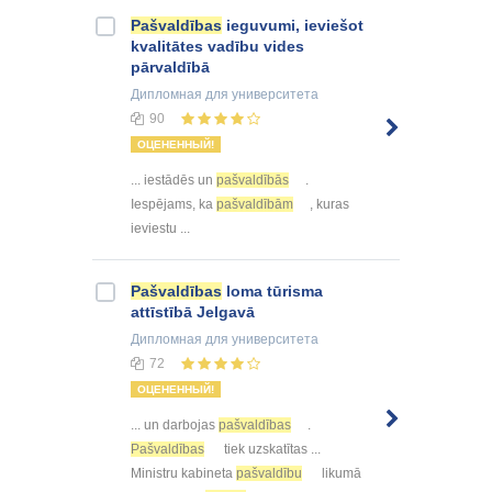
Pašvaldības
ieguvumi, ieviešot
kvalitātes vadību vides
pārvaldībā
Дипломная
для университета
90
ОЦЕНЕННЫЙ!
... iestādēs un
pašvaldībās
.
Iespējams, ka
pašvaldībām
, kuras
ieviestu ...
Pašvaldības
loma tūrisma
attīstībā Jelgavā
Дипломная
для университета
72
ОЦЕНЕННЫЙ!
... un darbojas
pašvaldības
.
Pašvaldības
tiek uzskatītas ...
Ministru kabineta
pašvaldību
likumā