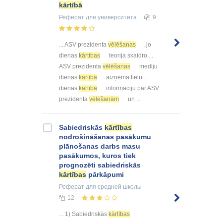
kārtībā
Реферат
для университета
9
... ASV prezidenta
vēlēšanas
, jo
dienas
kārtības
teorija skaidro ...
ASV prezidenta
vēlēšanas
mediju
dienas
kārtībā
aizņēma lielu ...
dienas
kārtībā
informāciju par ASV
prezidenta
vēlēšanām
un ...
Sabiedriskās
kārtības
nodrošināšanas pasākumu
plānošanas darbs masu
pasākumos, kuros tiek
prognozēti sabiedriskās
kārtības
pārkāpumi
Реферат
для средней школы
12
... 1) Sabiedriskās
kārtības