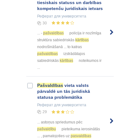
tiesiskais statuss un darbības
kompetenču juridiskais ietvars
Реферат
для университета
30
... -
pašvaldības
policija ir nozīmīga
struktūra sabiedriskās
kārtības
nodrošināšanā ... to katras
pašvaldības
izstrādātajos
sabiedriskās
kārtības
noteikumos ir
...
Pašvaldības
vieta valsts
pārvaldē un tās juridiskā
statusa problemātika
Реферат
для университета
29
... astoņus spriedumus pēc
pašvaldību
pieteikuma ierosinātās
... , pamatojoties uz
pasvaldības