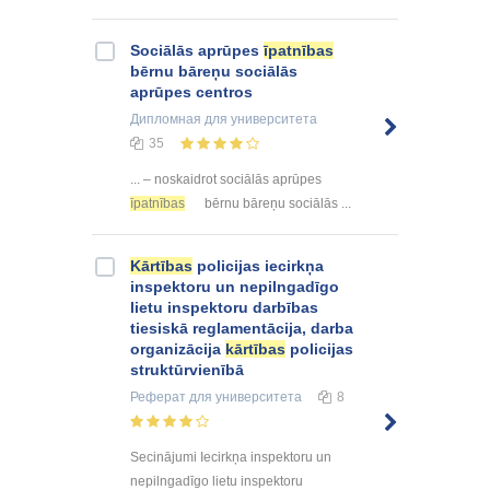
Sociālās aprūpes
īpatnības
bērnu bāreņu sociālās
aprūpes centros
Дипломная
для университета
35
... – noskaidrot sociālās aprūpes
īpatnības
bērnu bāreņu sociālās ...
Kārtības
policijas iecirkņa
inspektoru un nepilngadīgo
lietu inspektoru darbības
tiesiskā reglamentācija, darba
organizācija
kārtības
policijas
struktūrvienībā
Реферат
для университета
8
Secinājumi Iecirkņa inspektoru un
nepilngadīgo lietu inspektoru