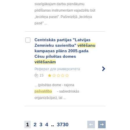
svarīgākajam darba pienākumu
pildīšanas instrumentam vajadzētu būt
„Iecirkņa pasei”. Pašreizējā „Iecirkņa
pasē” ...
Centriskās partijas "Latvijas
Zemnieku savienība"
vēlēšanu
kampaņas plāns 2005.gada
Cēsu pilsētas domes
vēlēšanām
Реферат
для университета
15
... (pilsētas dome - rajona
pašvaldība
- sabiedriskās
organizācijas), lai ...
1
2
3
4
..
3730