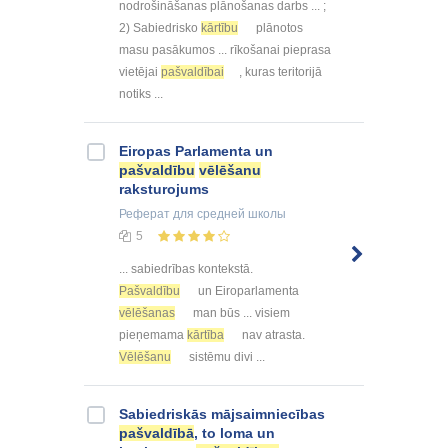
nodrošināšanas plānošanas darbs ... ;
2) Sabiedrisko
kārtību
plānotos
masu pasākumos ... rīkošanai pieprasa
vietējai
pašvaldībai
, kuras teritorijā
notiks ...
Eiropas Parlamenta un
pašvaldību
vēlēšanu
raksturojums
Реферат
для средней школы
5
... sabiedrības kontekstā.
Pašvaldību
un Eiroparlamenta
vēlēšanas
man būs ... visiem
pieņemama
kārtība
nav atrasta.
Vēlēšanu
sistēmu divi ...
Sabiedriskās mājsaimniecības
pašvaldībā
, to loma un