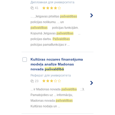
Дипломная
для университета
41
... , Jelgavas pilsētas
pašvaldības
policijas nolikumu. ... un
pašvaldības
policijas funkcijām.
Kopumā Jelgavas
pašvaldības
...
policijas darbu.
Pašvaldības
policijas pamatfunkcijas ir ...
Kultūras nozares finansējuma
modeļa analīze Madonas
novada
pašvaldībā
Реферат
для университета
23
... ir Madonas novada
pašvaldība
; 3.
Pamatojoties uz ... informāciju,
Madonas novada
pašvaldības
Kultūras nodaļa un ...