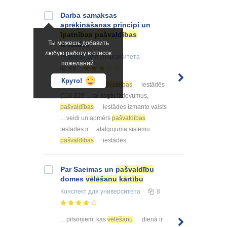
Darba samaksas
aprēķināšanas principi un
īpatnības
pašvaldības
Ты можешь добавить
iestādēs
любую работу в список
Реферат
для университета
пожеланий.
48
Круто!
... ,8 % strādā
pašvaldības
iestādēs
(116.229 ... lai segtu izdevumus,
pašvaldības
iestādes izmanto valsts
... veidi un apmērs
pašvaldības
iestādēs ir ... atalgojuma sistēmu
pašvaldības
iestādēs.
Par Saeimas un
pašvaldību
domes
vēlēšanu
kārtību
Конспект
для университета
8
... pilsoņiem, kas
vēlēšanu
dienā ir