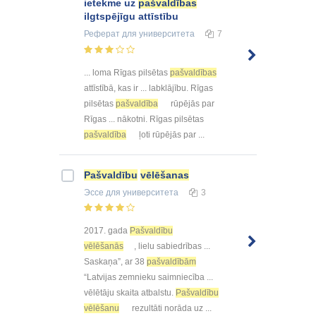
ietekme uz
pašvaldības
ilgtspējīgu attīstību
Реферат
для университета
7
... loma Rīgas pilsētas
pašvaldības
attīstībā, kas ir ... labklājību. Rīgas
pilsētas
pašvaldība
rūpējās par
Rīgas ... nākotni. Rīgas pilsētas
pašvaldība
ļoti rūpējās par ...
Pašvaldību
vēlēšanas
Эссе
для университета
3
2017. gada
Pašvaldību
vēlēšanās
, lielu sabiedrības ...
Saskaņa”, ar 38
pašvaldībām
“Latvijas zemnieku saimniecība ...
vēlētāju skaita atbalstu.
Pašvaldību
vēlēšanu
rezultāti norāda uz ...