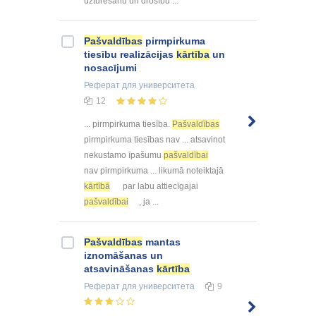
uzturēšanu un drošību ...
Pašvaldības
pirmpirkuma
tiesību realizācijas
kārtība
un
nosacījumi
Реферат
для университета
12
... pirmpirkuma tiesība.
Pašvaldības
pirmpirkuma tiesības nav ... atsavinot
nekustamo īpašumu
pašvaldībai
nav pirmpirkuma ... likumā noteiktajā
kārtībā
par labu attiecīgajai
pašvaldībai
, ja ...
Pašvaldības
mantas
iznomāšanas un
atsavināšanas
kārtība
Реферат
для университета
9