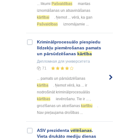
... likumi
Pašvaldības
mantas
iznomāšanas un atsavināšanas
kārtībai
. Ņemot ... vērā, ka gan
Pašvaldības
iznomājamie ...
Kriminālprocesuālo piespiedu
līdzekļu piemērošanas pamats
un pārsūdzēšanas
kārtība
Дипломная
для университета
71
... pamats un pārsūdzēšanas
kārtība
. Ņemot vērā, ka ... ir
nodrošināt kriminālprocesuālās
kārtības
ievērošanu. Tie ir ... ,
grozīšanas un atcelšanas
kartību
.
Nav pieļaujama drošības ...
ASV prezidenta
vēlēšanas
.
Vieta drukāto mediju dienas