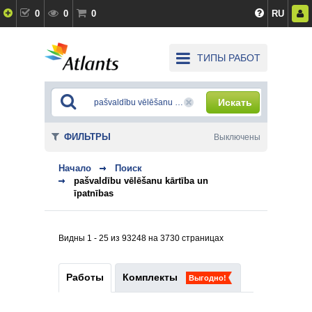
0
0
0
RU
ТИПЫ РАБОТ
Искать
ФИЛЬТРЫ
Выключены
Начало
Поиск
pašvaldību vēlēšanu kārtība un
īpatnības
Видны 1 - 25 из 93248 на 3730 страницах
Работы
Комплекты
Выгодно!