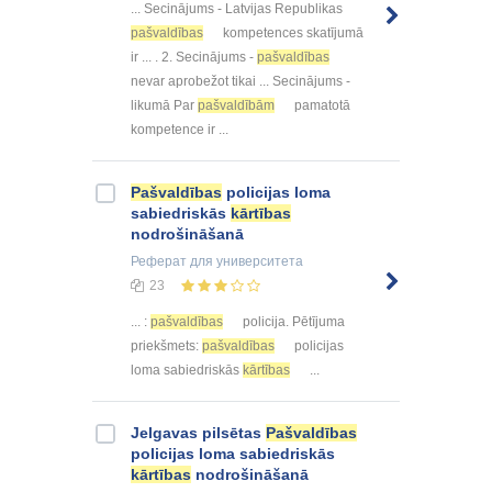
... Secinājums - Latvijas Republikas
pašvaldības
kompetences skatījumā
ir ... . 2. Secinājums -
pašvaldības
nevar aprobežot tikai ... Secinājums -
likumā Par
pašvaldībām
pamatotā
kompetence ir ...
Pašvaldības
policijas loma
sabiedriskās
kārtības
nodrošināšanā
Реферат
для университета
23
... :
pašvaldības
policija. Pētījuma
priekšmets:
pašvaldības
policijas
loma sabiedriskās
kārtības
...
Jelgavas pilsētas
Pašvaldības
policijas loma sabiedriskās
kārtības
nodrošināšanā