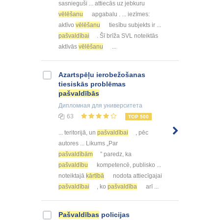
sasnieguši ... attiecās uz jebkuru
vēlēšanu
apgabalu . ... iezīmes:
aktīvo
vēlēšanu
tiesību subjekts ir ...
pašvaldībai
. Šī brīža SVL noteiktās
aktīvās
vēlēšanu
...
Azartspēļu ierobežošanas
tiesiskās problēmas
pašvaldībās
Дипломная
для университета
63
TOP 500
... teritorijā, un
pašvaldībai
, pēc
autores ... Likums „Par
pašvaldībām
” paredz, ka
pašvaldību
kompetencē, publisko ...
noteiktajā
kārtībā
nodota attiecīgajai
pašvaldībai
, ko
pašvaldība
arī ...
Pašvaldības
policijas