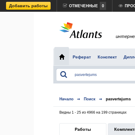
Добавить работы
ОТМЕЧЕННЫЕ
0
ПРО
интерне
Реферат
Конспект
Дипл
Начало
Поиск
pasvertejums
Видны 1 - 25 из 4966 на 199 страницах
Работы
Комплек