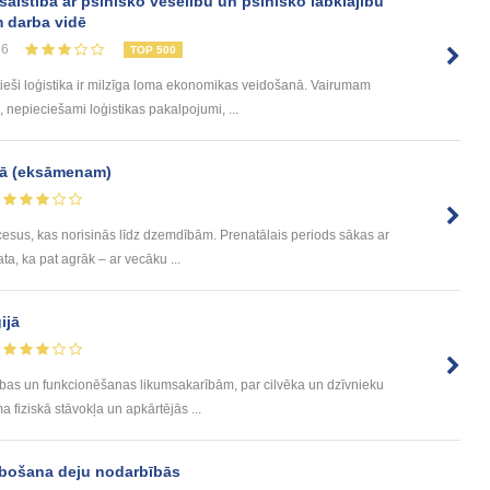
saistībā ar psihisko veselību un psihisko labklājību
m darba vidē
76
TOP 500
tieši loģistika ir milzīga loma ekonomikas veidošanā. Vairumam
nepieciešami loģistikas pakalpojumi, ...
ijā (eksāmenam)
cesus, kas norisinās līdz dzemdībām. Prenatālais periods sākas ar
a, ka pat agrāk – ar vecāku ...
ijā
stības un funkcionēšanas likumsakarībām, par cilvēka un dzīvnieku
 fiziskā stāvokļa un apkārtējās ...
abošana deju nodarbībās