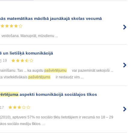
ās matemātikas mācībā jaunākajā skolas vecumā
veidošana. Manuprāt, mūsdienu ...
 un lietišķā komunikācijā
19
ainīšanu. Tas ... ka augstu
pašvērtējumu
var pazemināt sekojoši ...
 ka visefektīvākais
pašvērtējums
ir nedaudz virs ...
ērtējuma
aspekti komunikācijā sociālajos tīkos
17
(2010), aptuveni 57% no sociālo tīklu lietotājiem ir vecumā no 18 – 29
kos sociālo mediju tīklos. ...