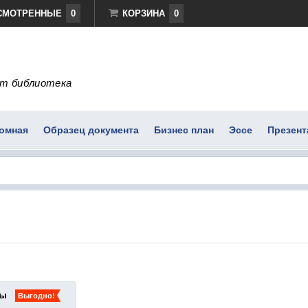
СМОТРЕННЫЕ
0
КОРЗИНА
0
т библиотека
омная
Образец документа
Бизнес план
Эссе
Презент
ты
Выгодно!