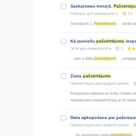
Saskarsmes treniņš.
Pašvērtēj
Реферат
для университета
19
Secinājumi 1.
Pašvērtējums
vairāk ra
Kā jauniešu
pašvērtējumu
iespa
Эссе
для университета
3
... vidū ir slikts
pašvērtējums
, nespēja 
Zems
pašvērtējums
Презентация
для средней школы
Pašapziņas ietekme uz rīcību Cilvēks a
secinājumos neparobežojas ar šo vienu no
Datu apkopošana par pašcieņ
Презентация
для средней школы
... , ka jauniešiem zems
pašvērtējums