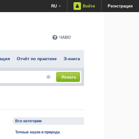
RU
Войти
Регистрация
ЧАВО
ация
Отчёт по практике
Э-книга
Искать
Все категории
Точные науки и природа