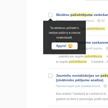
Skolēnu
pašvērtējuma
veidošan
Реферат
для университета
62
Ты можешь добавить
... kontrole un adekvāta
pašvērtējuma
любую работу в список
пожеланий.
Pašvērtējuma
nozīme saskarsmē
Круто!
Презентация
для средней школы
... pateikts par augsta
pašvērtējuma
m
ar augstu
pašvērtējumu
ir samērā ...
Jauniešu socializācijas un
pašv
(zinātnisko pētījumu analīze)
Презентация
для университета
Kas zināms? Saskaņā ar Lenhart et al., 
gadiem un tiem ir personīgie profili vairā