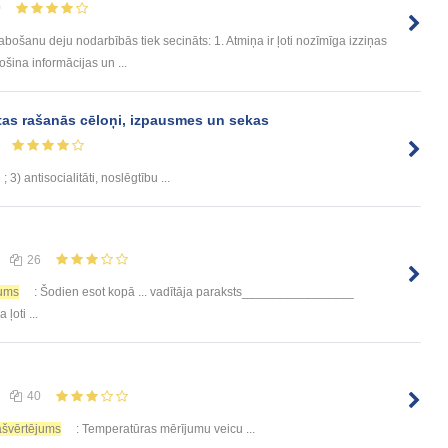
0
ošanu deju nodarbībās tiek secināts: 1. Atmiņa ir ļoti nozīmīga izziņas
šina informācijas un ...
tas rašanās cēloņi, izpausmes un sekas
; 3) antisocialitāti, noslēgtību ...
26
jums
: Šodien esot kopā ... vadītāja paraksts________________
 ļoti ...
40
ašvērtējums
: Temperatūras mērījumu veicu ...