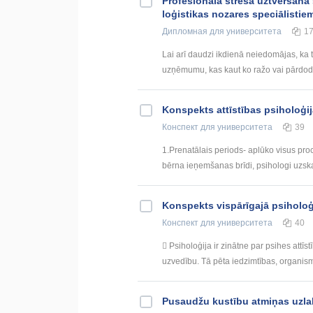
Profesionālā stresa uztveršana 
loģistikas nozares speciālistie
Дипломная
для университета
1
Lai arī daudzi ikdienā neiedomājas, ka 
uzņēmumu, kas kaut ko ražo vai pārdod, 
Konspekts attīstības psiholoģ
Конспект
для университета
39
1.Prenatālais periods- aplūko visus pro
bērna ieņemšanas brīdi, psihologi uzskat
Konspekts vispārīgajā psiholoģ
Конспект
для университета
40
 Psiholoģija ir zinātne par psihes attī
uzvedību. Tā pēta iedzimtības, organisma
Pusaudžu kustību atmiņas uzl