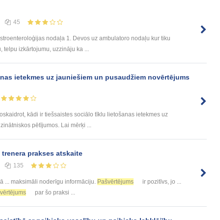
45
troenteroloģijas nodaļa 1. Devos uz ambulatoro nodaļu kur tiku
, telpu izkārtojumu, uzzināju ka ...
ošanas ietekmes uz jauniešiem un pusaudžiem novērtējums
kaidrot, kādi ir tiešsaistes sociālo tīklu lietošanas ietekmes uz
nātniskos pētījumos. Lai mērķi ...
trenera prakses atskaite
135
 ... maksimāli noderīgu informāciju.
Pašvērtējums
ir pozitīvs, jo ...
vērtējums
par šo praksi ...