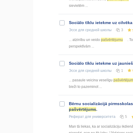
sievietēm ...
Sociālo tīklu ietekme uz cilvēka
Эссе
для средней школы
3
... atzinību un veido
pašvērtējumu
. T
perspektīvām ...
Sociālo tīklu ietekme uz jaunie
Эссе
для средней школы
1
... pasaule veicina veselīgu
pašvērtēju
bieži to pazeminot ...
Bērnu socializācijā pirmsskola
pašvērtējums
.
Реферат
для университета
5
Man tā liekas, ka ar socializāciju ikdi