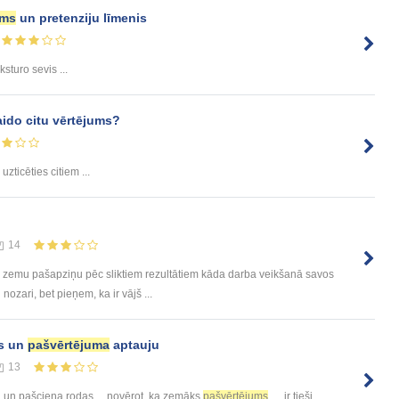
ums
un pretenziju līmenis
ksturo sevis ...
ido citu vērtējums?
uzticēties citiem ...
14
r zemu pašapziņu pēc sliktiem rezultātiem kāda darba veikšanā savos
zari, bet pieņem, ka ir vājš ...
as un
pašvērtējuma
aptauju
13
un pašcieņa rodas ... novērot, ka zemāks
pašvērtējums
ir tieši