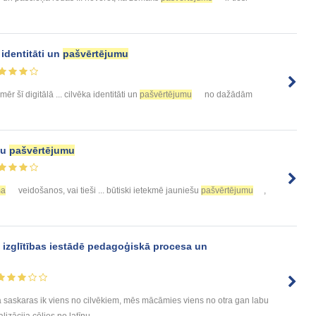
 identitāti un
pašvērtējumu
omēr šī digitālā ... cilvēka identitāti un
pašvērtējumu
no dažādām
šu
pašvērtējumu
ma
veidošanos, vai tieši ... būtiski ietekmē jauniešu
pašvērtējumu
,
s izglītības iestādē pedagoģiskā procesa un
enā saskaras ik viens no cilvēkiem, mēs mācāmies viens no otra gan labu