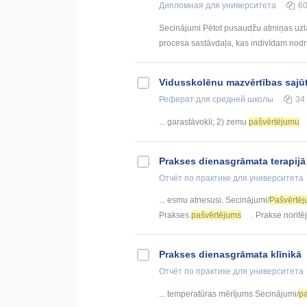
Дипломная
для университета
6
Secinājumi Pētot pusaudžu atmiņas uzlab
procesa sastāvdaļa, kas indivīdam nodro
Vidusskolēnu mazvērtības sajū
Реферат
для средней школы
34
... garastāvokli; 2) zemu
pašvērtējumu
Prakses dienasgrāmata terapijā
Отчёт по практике
для университета
... esmu atnesusi. Secinājumi/
Pašvērtē
Prakses
pašvērtējums
. Prakse noritēja
Prakses dienasgrāmata klīnikā
Отчёт по практике
для университета
... temperatūras mērījums Secinājumi/
p