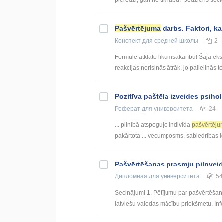
pieredzi, gan ne tik labu. “Jēdziens social
Pašvērtējuma
darbs. Faktori, k
Конспект
для средней школы
2
Formulē atklāto likumsakarību! Šajā eks
reakcijas norisinās ātrāk, jo palielinās 
Pozitīva paštēla izveides psiho
Реферат
для университета
24
... pilnībā atspoguļo indivīda
pašvērtēj
pakārtota ... vecumposms, sabiedrības i
Pašvērtēšanas prasmju pilnveid
Дипломная
для университета
5
Secinājumi 1. Pētījumu par pašvērtēšanu 
latviešu valodas mācību priekšmetu. Inf