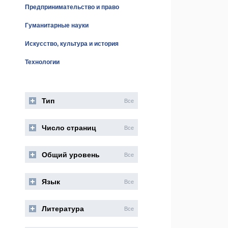
Предпринимательство и право
Гуманитарные науки
Искусство, культура и история
Технологии
Тип
Все
Число страниц
Все
Общий уровень
Все
Язык
Все
Литература
Все