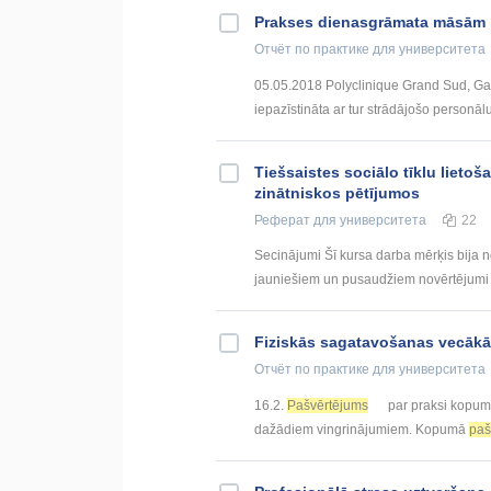
Prakses dienasgrāmata māsām
Отчёт по практике
для университета
05.05.2018 Polyclinique Grand Sud, Gas
iepazīstināta ar tur strādājošo personālu
Tiešsaistes sociālo tīklu liet
zinātniskos pētījumos
Реферат
для университета
22
Secinājumi Šī kursa darba mērķis bija nos
jauniešiem un pusaudžiem novērtējumi zi
Fiziskās sagatavošanas vecākā 
Отчёт по практике
для университета
16.2.
Pašvērtējums
par praksi kopumā
dažādiem vingrinājumiem. Kopumā
paš