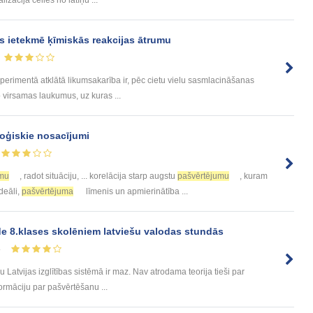
izācija cēlies no latīņu ...
as ietekmē ķīmiskās reakcijas ātrumu
perimentā atklātā likumsakarība ir, pēc cietu vielu sasmlacināšanas
to virsamas laukumus, uz kuras ...
loģiskie nosacījumi
umu
, radot situāciju, ... korelācija starp augstu
pašvērtējumu
, kuram
deāli,
pašvērtējuma
līmenis un apmierinātība ...
e 8.klases skolēniem latviešu valodas stundās
4
Latvijas izglītības sistēmā ir maz. Nav atrodama teorija tieši par
ormāciju par pašvērtēšanu ...