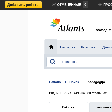
Добавить работы
ОТМЕЧЕННЫЕ
0
ПРО
интерне
Реферат
Конспект
Дипл
Начало
Поиск
pedagogija
Видны 1 - 25 из 14493 на 580 страницах
Работы
Комплек