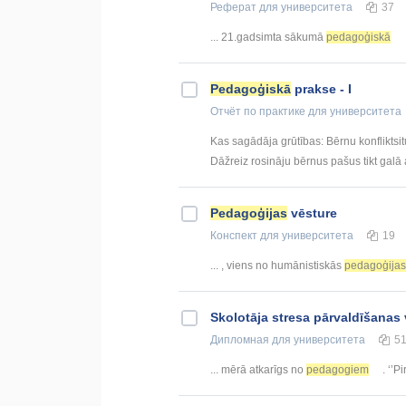
Реферат
для университета
37
... 21.gadsimta sākumā
pedagoģiskā
Pedagoģiskā
prakse - I
Отчёт по практике
для университета
Kas sagādāja grūtības: Bērnu konfliktsi
Dāžreiz rosināju bērnus pašus tikt galā ar
Pedagoģijas
vēsture
Конспект
для университета
19
... , viens no humānistiskās
pedagoģijas
Skolotāja stresa pārvaldīšanas
Дипломная
для университета
5
... mērā atkarīgs no
pedagogiem
. ‘’P