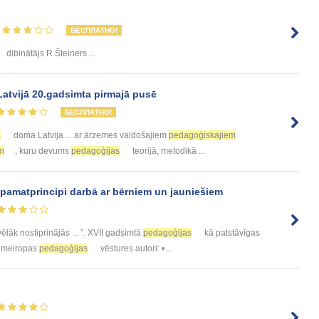
БЕСПЛАТНО!
dibinātājs R.Šteiners ...
Latvijā 20.gadsimta pirmajā pusē
БЕСПЛАТНО!
ā
doma Latvija ... ar ārzemes valdošajiem
pedagoģiskajiem
m
, kuru devums
pedagoģijas
teorijā, metodikā ...
pamatprincipi darbā ar bērniem un jauniešiem
vēlāk nostiprinājās ... ”. XVII gadsimtā
pedagoģijas
kā patstāvīgas
tumeiropas
pedagoģijas
vēstures autori: • ...