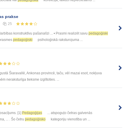
 sociālā vai
pedagoģiskā
korekcija, laikus nepieciešams ...
as prakse
25
arbības konstruktīvu pašanalīzi ... • Prasmi realizēt savu
pedagoģiski
 prasmes
pedagoģiski
psiholoģiskā raksturojuma ...
ustā Šiaravallē, Ankonas provincē, taču, vēl mazai esot, nokļuva
m neraksturīga tieksme izglītoties. ...
nosacījums. [1]
Pedagoģijas
... atspoguļo četras galvenās
a, ... . Šo četru
pedagoģisko
kategoriju vienotība un ...