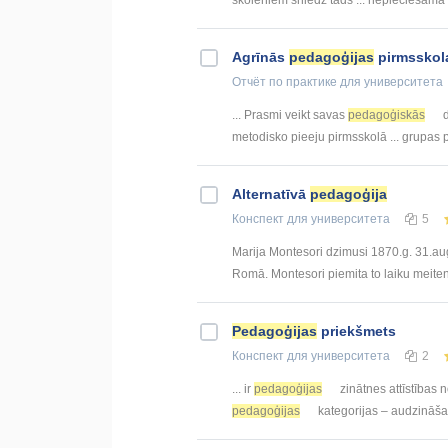
skolēniem sniedz tāds ... nepieciešama
Agrīnās
pedagoģijas
pirmsskol
Отчёт по практике
для университета
... Prasmi veikt savas
pedagoģiskās
d
metodisko pieeju pirmsskolā ... grupas
Alternatīvā
pedagoģija
Конспект
для университета
5
Marija Montesori dzimusi 1870.g. 31.aug
Romā. Montesori piemita to laiku meitenē
Pedagoģijas
priekšmets
Конспект
для университета
2
... ir
pedagoģijas
zinātnes attīstības 
pedagoģijas
kategorijas – audzināšan