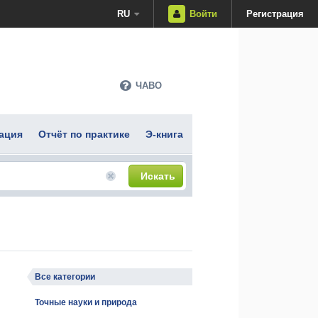
RU
Войти
Регистрация
ЧАВО
ация
Отчёт по практике
Э-книга
Искать
Все категории
Точные науки и природа