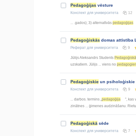
Pedagoģijas
vēsture
Конспект
для университета
12
... .gados); 3) alternatīvās
pedagoģijas
Pedagoģiskās
domas attīstība 
Реферат
для университета
9
Jūlijs Aleksandrs Students
Pedagoģisk
uzskatiem. Jūlijs ... viens no
pedagogie
Pedagoģiskie
un psiholoģiskie 
Конспект
для университета
9
... darbos. termins „
pedagoģija
”, kas 
zinātnes ... ģimenes audzināšanu. Rie
Pedagoģiskā
sēde
Конспект
для университета
7