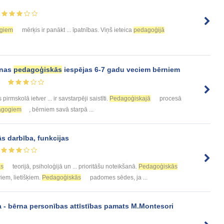
giem
mērķis ir panākt ... īpatnības. Viņš ieteica
pedagoģijā
anas
pedagoģiskās
iespējas 6-7 gadu veciem bērniem
3
pirmskolā ietver ... ir savstarpēji saistīti.
Pedagoģiskajā
procesā
agogiem
, bērniem savā starpā ...
s darbība, funkcijas
as
teorijā, psiholoģijā un ... prioritāšu noteikšanā.
Pedagoģiskās
iem, lietišķiem.
Pedagoģiskās
padomes sēdes, ja ...
 - bērna personības attīstības pamats M.Montesori