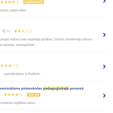
ОЦЕНЕННЫЙ!
doma Latvijā aktīvi ...
41
tuācijas dažreiz man sagādāja grūtības. Dažreiz nomierināju bērnus.
 situāciju, nepiespiežoti ...
pamatlicējiem. K.Rodžers ...
 veicināšana pirmsskolas
pedagoģiskajā
procesā
1
TOP 100
irmsskolas izglītības satura ...