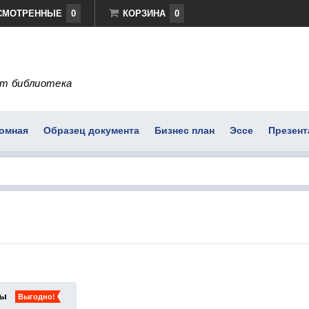
СМОТРЕННЫЕ
0
КОРЗИНА
0
т библиотека
омная
Образец документа
Бизнес план
Эссе
Презент
ты
Выгодно!