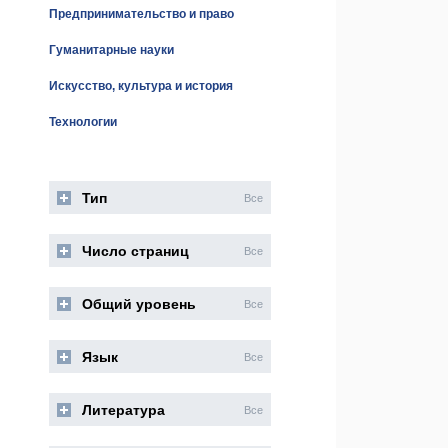
Предпринимательство и право
Гуманитарные науки
Искусство, культура и история
Технологии
Тип
Все
Число страниц
Все
Общий уровень
Все
Язык
Все
Литература
Все