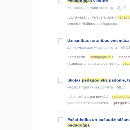
Pedagoģijas
vēsture
Конспект
для университета
40
... turpināšanu. Pārsvarā visiem
pedago
izmantot zinātnes sasniegumus ...
Uzmanības noturības veicināš
Дипломная
для университета
5
Secinājumi 1.
Pedagoģiskais
process 
nozīmīga loma ... starp bērniem un
ped
Skolas
pedagoģiskā
padome, tā
Реферат
для университета
15
... Interesēties par novitātēm
pedagoģij
padomes sēdes lemumus ... , perspektīv
Pašattīstība un pašaudzināšana
pedagoģijā