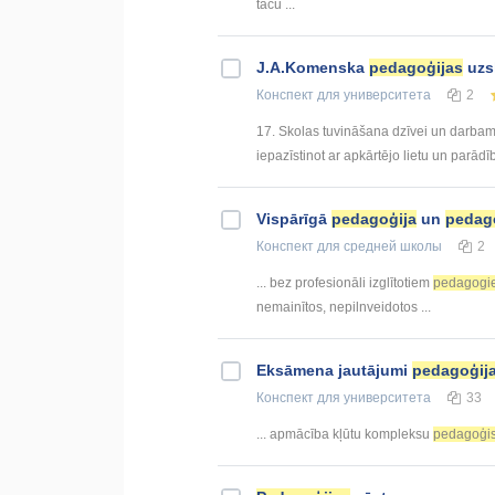
taču ...
J.A.Komenska
pedagoģijas
uzs
Конспект
для университета
2
17. Skolas tuvināšana dzīvei un darbam.
iepazīstinot ar apkārtējo lietu un parādīb
Vispārīgā
pedagoģija
un
pedag
Конспект
для средней школы
2
... bez profesionāli izglītotiem
pedagogi
nemainītos, nepilnveidotos ...
Eksāmena jautājumi
pedagoģij
Конспект
для университета
33
... apmācība kļūtu kompleksu
pedagoģi