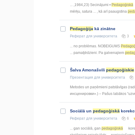
... ,1984,23) Secinājumi •
Pedagoģiskā
mērķu, satura ... , kā arī paaugstina
ped
Pedagoģija
kā zinātne
Реферат
для университета
3
... no problēmas. NOBEIGUMS
Pedagoģ
... pamatjēdzieni. Pa galvenajiem
pedag
Šalva Amonašvili
pedagoģiskie
Презентация
для университета
Metodes un paņēmieni patstāvīgas (radoš
инсценировки».) – Pašus labākos “uzved
Sociālā un
pedagoģiskā
korekc
Реферат
для университета
6
... gan sociālā, gan
pedagoģiskā
kore