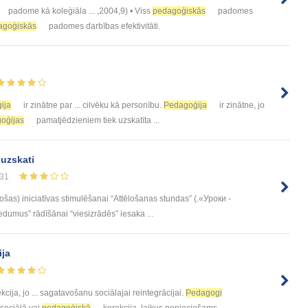
padome kā koleģiāla ... ,2004,9) • Viss
pedagoģiskās
padomes
agoģiskās
padomes darbības efektivitāti.
ija
ir zinātne par ... cilvēku kā personību.
Pedagoģija
ir zinātne, jo
oģijas
pamatjēdzieniem tiek uzskatīta ...
uzskati
31
as) iniciatīvas stimulēšanai “Attēlošanas stundas” (.«Уроки -
umus” rādīšānai “viesizrādēs” iesaka ...
ija
kcija, jo ... sagatavošanu sociālajai reintegrācijai.
Pedagogi