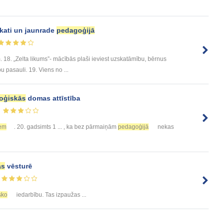
kati un jaunrade
pedagoģijā
 18. „Zelta likums”- mācībās plaši ieviest uzskatāmību, bērnus
u pasauli. 19. Viens no ...
oģiskās
domas attīstība
em
. 20. gadsimts 1 ... , ka bez pārmaiņām
pedagoģijā
nekas
as
vēsturē
sko
iedarbību. Tas izpaužas ...