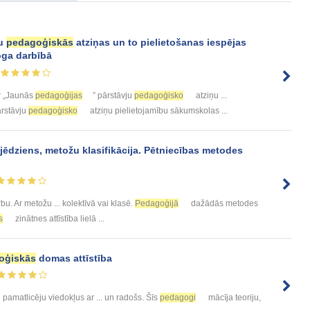
ju
pedagoģiskās
atziņas un to pielietošanas iespējas
ga darbībā
 „Jaunās
pedagoģijas
” pārstāvju
pedagoģisko
atziņu ...
ārstāvju
pedagoģisko
atziņu pielietojamību sākumskolas ...
jēdziens, metožu klasifikācija. Pētniecības metodes
bu. Ar metožu ... kolektīvā vai klasē.
Pedagoģijā
dažādās metodes
s
zinātnes attīstība lielā ...
oģiskās
domas attīstība
pamatlicēju viedokļus ar ... un radošs. Šīs
pedagogi
mācīja teoriju,