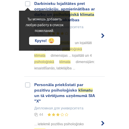
Darbinieku lojalitātes pret
organizāciju, apmierinātības ar
darbu un
psiholoģiskā
klimata
Ты можешь добавить
savstarpējās sakarības
любую работу в список
Дипломная
для университета
пожеланий.
48
Круто!
... psiholoģisko
klimatu
un lojalitāti
pret organizāciju;
psiholoģiskā
klimata
dimensijas ... lojalitāti un 4
psiholoģiskā
klimata
dimensijām:
iesaistīšanās, labklājība ...
Personāla priekšstati par
pozitīvu psiholoģisko
klimatu
un tā vērtējums uzņēmumā SIA
"X"
Дипломная
для университета
44
... ietekmē pozitīvu psiholoģisko