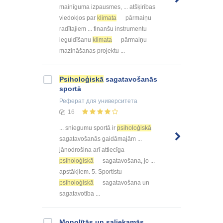
mainīguma izpausmes, ... atšķirības
viedokļos par
klimata
pārmaiņu
radītajiem ... finanšu instrumentu
ieguldīšanu
klimata
pārmaiņu
mazināšanas projektu ...
Psiholoģiskā
sagatavošanās
sportā
Реферат
для университета
16
... sniegumu sportā ir
psiholoģiskā
sagatavošanās gaidāmajām ...
jānodrošina arī attiecīga
psiholoģiskā
sagatavošana, jo ...
apstākļiem. 5. Sportistu
psiholoģiskā
sagatavošana un
sagatavotība ...
Monolītās un saliekamās