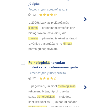
jūtīgās
Реферат
для средней школы
12
... 2009). Latvijas pielāgošanās
klimata
pārmaiņām stratēģija līdz ...
bioloģisko daudzveidību, kuru
klimata
pārmaiņu ietekmē apdraud
... vērtību pasargāšanu no
klimata
pārmaiņu negatīvajām ...
Psiholoģiskā
kontakta
noteikšana pratināšanas gaitā
Реферат
для университета
32
... paņēmieni, un zinot
psiholoģiskas
rekomendācijas, jāprot ... veidam ir
savas
psiholoģiskas
metodes: -
konfliktsituācijas ... , ka nopratināšanā