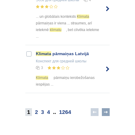
Эссе
для средней школы
4
... un globālais konteksts
Klimata
pārmaiņas ir viena ... straumes, arī
ietekmē
klimatu
, bet cilvēka ietekme
...
Klimata
pārmaiņas Latvijā
Конспект
для средней школы
3
Klimata
pārmaiņu ierobežošanas
iespējas ...
1
2
3
4
..
1264