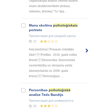
Organizācijas kultūra Vienots dizains
visam struktūrvienībām (krāsas,
mēbeles, tehnika) “Tu” tipa ...
Mana skolēna
psiholoģiskais
portrets
Презентация
для средней школы
12
Kad piedzimu Pasaule izskatījās
šādi: Politika : 2016. gadā notika
Brexit Ekonomika: Ekonomiskā
nevienlīdzība un vērojama valsts
atveseļošanās no 2008. gada
krīzes Tehnoloģijas: ...
Personības
psiholoģiskā
analīze Teds Bandijs
Презентация
для университета
20