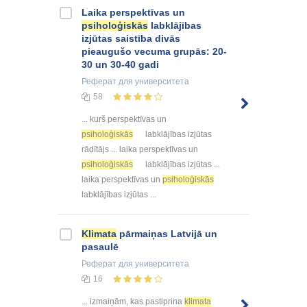
Laika perspektīvas un
psiholoģiskās
labklājības
izjūtas saistība divās
pieaugušo vecuma grupās: 20-
30 un 30-40 gadi
Реферат
для университета
58
... kurš perspektīvas un
psiholoģiskās
labklājības izjūtas
rādītājs ... laika perspektīvas un
psiholoģiskās
labklājības izjūtas ...
laika perspektīvas un
psiholoģiskās
labklājības izjūtas ...
Klimata
pārmaiņas Latvijā un
pasaulē
Реферат
для университета
16
... izmaiņām, kas pastiprina
klimata