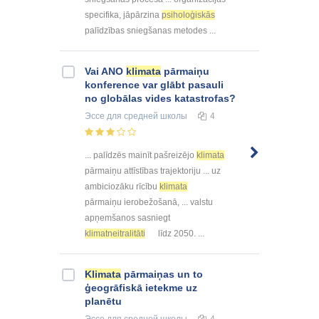
specifika, jāpārzina
psiholoģiskās
palīdzības sniegšanas metodes ...
Vai ANO
klimata
pārmaiņu
konference var glābt pasauli
no globālas vides katastrofas?
Эссе
для средней школы
4
... palīdzēs mainīt pašreizējo
klimata
pārmaiņu attīstības trajektoriju ... uz
ambiciozāku rīcību
klimata
pārmaiņu ierobežošanā, ... valstu
apņemšanos sasniegt
klimatneitralitāti
līdz 2050. ...
Klimata
pārmaiņas un to
ģeogrāfiskā ietekme uz
planētu