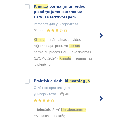
Klimata
pārmaiņu un vides
piesārņojuma ietekme uz
Latvijas iedzīvotājiem
Реферат
для университета
66
Klimata
pārmaiņas un vides ...
reģiona daļa, piedzīvo
klimata
pārmaiņu procesu jau ... ekosistēmās
(LVĢMC, 2024).
Klimata
pārmaiņas
ietekmē ne ...
Praktiskie darbi
klimatoloģijā
Отчёт по практике
для
университета
40
... februāris. 2. Arī
klimatogrammas
rezultātus un nokrišņu ...