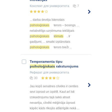
Конспект
для университета
7
... darba devēja īstenotais
psiholoģiskais
terors – bosings. ...
nelabvēlīgs uzņēmuma iekšējais
psiholoģiskais
klimats
. Ir
gadījumi, ... smalki izplānotais
psiholoģiskais
terors bieži ...
Temperamenta tipu
psiholoģiskais
raksturojums
Реферат
для университета
30
Jau kopš senatnes cilvēks ir centies
sevi izprast un izpētīt. Kaut arī īsti
izskaidrojumu tajā laikā atrast
nevarēja, cilvēki mēģināja izprast
kāpēc kāds rīkojās atšķirīgāk nekā ...