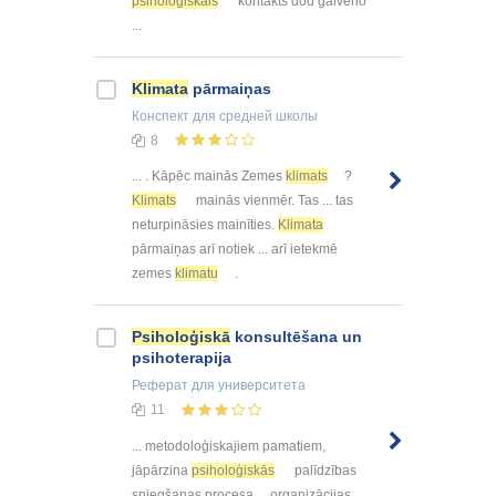
psiholoģiskais
kontakts dod galveno
...
Klimata
pārmaiņas
Конспект
для средней школы
8
... . Kāpēc mainās Zemes
klimats
?
Klimats
mainās vienmēr. Tas ... tas
neturpināsies mainīties.
Klimata
pārmaiņas arī notiek ... arī ietekmē
zemes
klimatu
.
Psiholoģiskā
konsultēšana un
psihoterapija
Реферат
для университета
11
... metodoloģiskajiem pamatiem,
jāpārzina
psiholoģiskās
palīdzības
sniegšanas procesa ... organizācijas