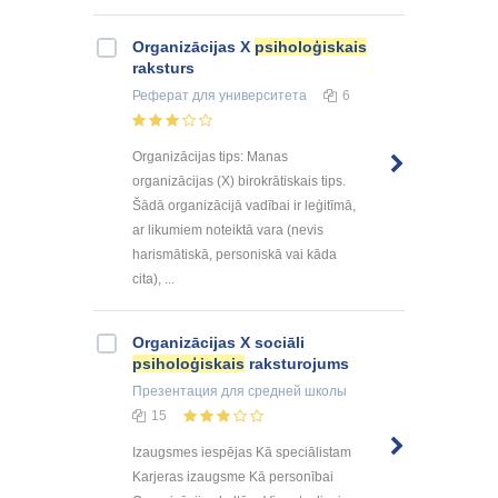
Organizācijas X
psiholoģiskais
raksturs
Реферат
для университета
6
Organizācijas tips: Manas
organizācijas (X) birokrātiskais tips.
Šādā organizācijā vadībai ir leģitīmā,
ar likumiem noteiktā vara (nevis
harismātiskā, personiskā vai kāda
cita), ...
Organizācijas X sociāli
psiholoģiskais
raksturojums
Презентация
для средней школы
15
Izaugsmes iespējas Kā speciālistam
Karjeras izaugsme Kā personībai