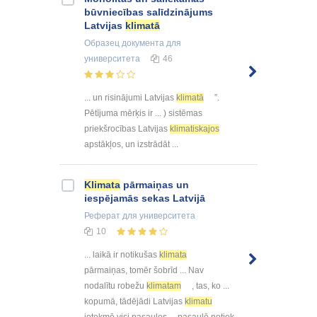
būvniecības salīdzinājums
Latvijas
klimatā
Образец документа
для
университета
46
... un risinājumi Latvijas
klimatā
”.
Pētījuma mērķis ir ... ) sistēmas
priekšrocības Latvijas
klimatiskajos
apstākļos, un izstrādāt ...
Klimata
pārmaiņas un
iespējamās sekas Latvijā
Реферат
для университета
10
... laikā ir notikušas
klimata
pārmaiņas, tomēr šobrīd ... Nav
nodalītu robežu
klimatam
, tas, ko ...
kopumā, tādējādi Latvijas
klimatu