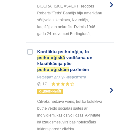
BIOGRĀFISKIE ASPEKTI Teodors
Roberts "Teds" Bandijs bija amerikāņu
sērijveida slepkava, izvarotājs,
laupītājs un nekrofils. Dzimis 1946.
gada 24. novembrī Burlingtonā, ...
Konfliktu psiholoģija, to
psiholoģiskā
vadīšana un
klasifikācija pēc
psiholoģiskām
pazīmēm
Реферат
для университета
17
ОЦЕНЕННЫЙ!
Cilvēks nedzīvo viens, bet kā kolektīva
būtne veido sociālas saites ar
indivīdiem, kas dzīvo līdzās. Aktivitāte
kā izaugsmes, virzības noteicošais
faktors paredz cilvēka ...