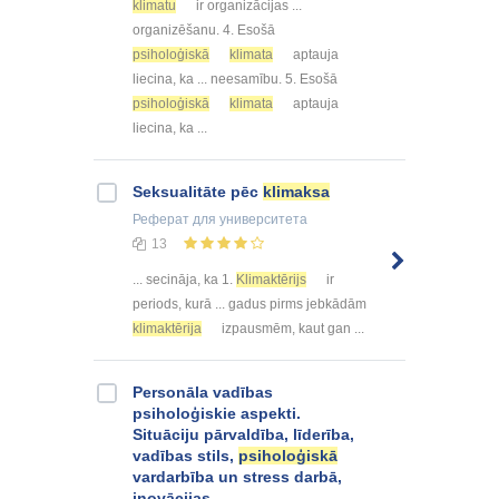
klimatu
ir organizācijas ...
organizēšanu. 4. Esošā
psiholoģiskā
klimata
aptauja
liecina, ka ... neesamību. 5. Esošā
psiholoģiskā
klimata
aptauja
liecina, ka ...
Seksualitāte pēc
klimaksa
Реферат
для университета
13
... secināja, ka 1.
Klimaktērijs
ir
periods, kurā ... gadus pirms jebkādām
klimaktērija
izpausmēm, kaut gan ...
Personāla vadības
psiholoģiskie aspekti.
Situāciju pārvaldība, līderība,
vadības stils,
psiholoģiskā
vardarbība un stress darbā,
inovācijas