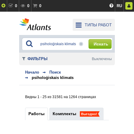
0
0
0
RU
ТИПЫ РАБОТ
Искать
ФИЛЬТРЫ
Выключены
Начало
Поиск
psiholoģiskais klimats
Видны 1 - 25 из 31581 на 1264 страницах
Работы
Комплекты
Выгодно!