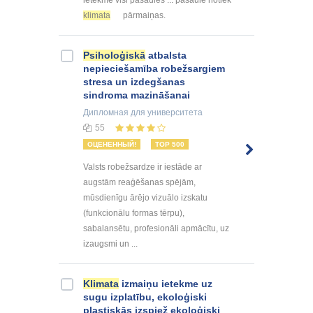
ietekmē visi pasaules ... pasaulē notiek
klimata
pārmaiņas.
Psiholoģiskā
atbalsta
nepieciešamība robežsargiem
stresa un izdegšanas
sindroma mazināšanai
Дипломная
для университета
55
ОЦЕНЕННЫЙ!
TOP 500
Valsts robežsardze ir iestāde ar
augstām reaģēšanas spējām,
mūsdienīgu ārējo vizuālo izskatu
(funkcionālu formas tērpu),
sabalansētu, profesionāli apmācītu, uz
izaugsmi un ...
Klimata
izmaiņu ietekme uz
sugu izplatību, ekoloģiski
plastiskās izspiež ekoloģiski