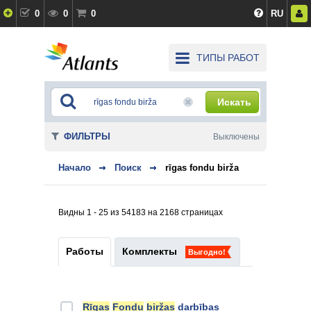
0
0
0
RU
ТИПЫ РАБОТ
Искать
ФИЛЬТРЫ
Выключены
Начало
Поиск
rīgas fondu birža
Видны 1 - 25 из 54183 на 2168 страницах
Работы
Комплекты
Выгодно!
Rīgas
Fondu
biržas
darbības