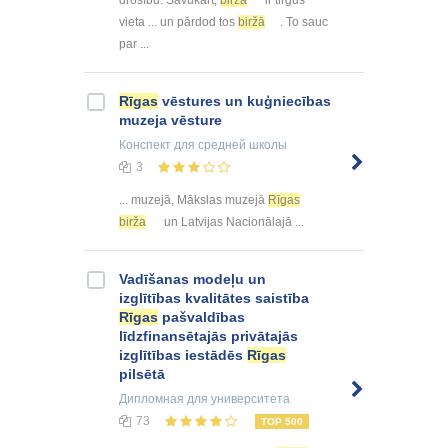
drošību. Savukārt,
birža
ir tirgus
vieta ... un pārdod tos
biržā
. To sauc
par ...
Rīgas
vēstures un kuģniecības
muzeja vēsture
Конспект
для средней школы
3
... muzejā, Mākslas muzejā
Rīgas
birža
un Latvijas Nacionālajā ...
Vadīšanas modeļu un
izglītības kvalitātes saistība
Rīgas
pašvaldības
līdzfinansētajās privātajās
izglītības iestādēs
Rīgas
pilsētā
Дипломная
для университета
73
TOP 500