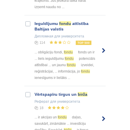
krājkonts. Jūs jebkurā laikā varat
izņemt naudu no ...
Ieguldījumu
fondu
attīstība
Baltijas valstīs
Дипломная
для университета
114
TOP 500
... obligāciju fondi,
fondu
fonds un ir
... liels ieguldījumu
fondu
potenciāls
attīstībai ... un jaunu
fondu
izveidei,
reģistrācijai, ... informācija, jo
fondu
ienesīgums ir lielāks ...
Vērtspapīru tirgus un
birža
Реферат
для университета
18
... ir akcijas un
fondu
daļas,
savukārt, zināmākie ... investīciju