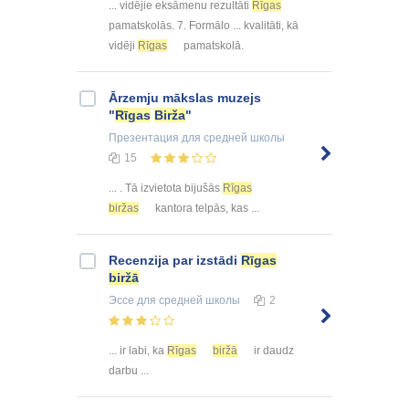
... vidējie eksāmenu rezultāti
Rīgas
pamatskolās. 7. Formālo ... kvalitāti, kā
vidēji
Rīgas
pamatskolā.
Ārzemju mākslas muzejs
"
Rīgas
Birža
"
Презентация
для средней школы
15
... . Tā izvietota bijušās
Rīgas
biržas
kantora telpās, kas ...
Recenzija par izstādi
Rīgas
biržā
Эссе
для средней школы
2
... ir labi, ka
Rīgas
biržā
ir daudz
darbu ...