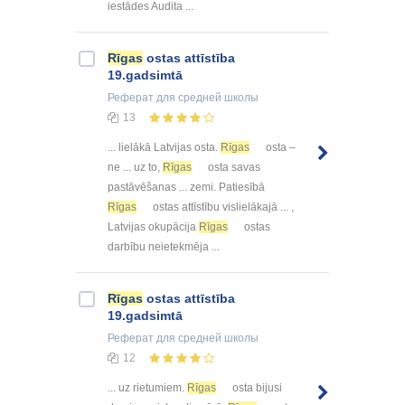
iestādes Audita ...
Rīgas
ostas attīstība
19.gadsimtā
Реферат
для средней школы
13
... lielākā Latvijas osta.
Rīgas
osta –
ne ... uz to,
Rīgas
osta savas
pastāvēšanas ... zemi. Patiesībā
Rīgas
ostas attīstību vislielākajā ... ,
Latvijas okupācija
Rīgas
ostas
darbību neietekmēja ...
Rīgas
ostas attīstība
19.gadsimtā
Реферат
для средней школы
12
... uz rietumiem.
Rīgas
osta bijusi