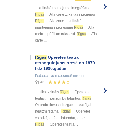
... kulinārā mantojuma integrēšana
Rīgas
A’la carte ... kā tas integrējas
Rīgas
A’la carte ... kulinārā
mantojuma integrēšanu
Rīgas
A’la
carte ... pētīti un raksturoti
Rīgas
A’la
carte ...
Rīgas
Operetes teātra
atspoguļojums presē no 1970.
līdz 1990.gadam
Реферат
для средней школы
42
... , tika izzināts
Rīgas
Operetes
teātris, ... personību talantos.
Rīgas
Operete devusi diezgan ... skanīgai,
neaizmirstamai.
Rīgas
Operetei
vajadzēja būt ... informācija par
Rīgas
Operetes teātra ...