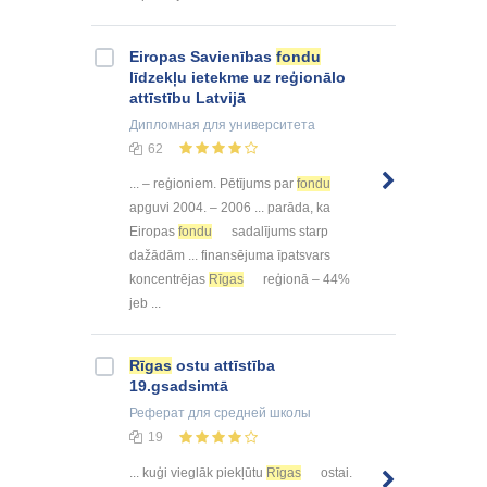
Eiropas Savienības
fondu
līdzekļu ietekme uz reģionālo
attīstību Latvijā
Дипломная
для университета
62
... – reģioniem. Pētījums par
fondu
apguvi 2004. – 2006 ... parāda, ka
Eiropas
fondu
sadalījums starp
dažādām ... finansējuma īpatsvars
koncentrējas
Rīgas
reģionā – 44%
jeb ...
Rīgas
ostu attīstība
19.gsadsimtā
Реферат
для средней школы
19
... kuģi vieglāk piekļūtu
Rīgas
ostai.