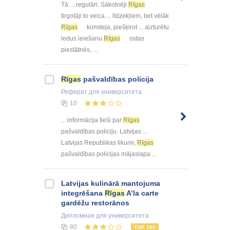
Tā ... regulāri. Sākotnēji
Rīgas
tirgotāji to veica ... līdzekļiem, bet vēlāk
Rīgas
komiteja, piešķirot ... aizturētu
ledus ieiešanu
Rīgas
ostas
piestātnēs, ...
Rīgas
pašvaldības policija
Реферат
для университета
10
... informācija tieši par
Rīgas
pašvaldības policiju. Latvijas ...
Latvijas Republikas likumi,
Rīgas
pašvaldības policijas mājaslapa ...
Latvijas kulinārā mantojuma
integrēšana
Rīgas
A’la carte
gardēžu restorānos
Дипломная
для университета
80
TOP 100