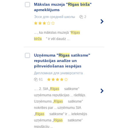
Mākslas muzeja "
Rīgas
birža
"
apmeklējums
Эссе
для средней школы
2
... , ka mākslas muzejā “
Rīgas
birža
” ir vēl daudz ...
Uzņēmuma "
Rīgas
satiksme"
reputācijas analīze un
pilnveidošanas iespējas
Дипломная
для университета
61
... . 2. SIA „
Rīgas
satiksme”
uzņēmuma reputācijas ... rādītājs.
Uzņēmums „
Rīgas
satiksme”
nokrities par ... uzņēmumu SIA
„
Rīgas
satiksme” ir ... ietekmējis
uzņēmuma „
Rīgas
satiksme”
reputāciju ...