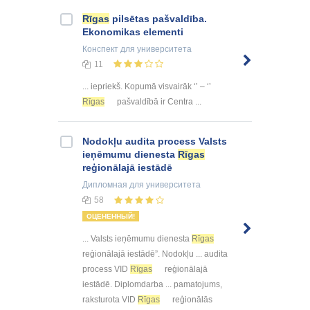
Rīgas
pilsētas pašvaldība.
Ekonomikas elementi
Конспект
для университета
11
... iepriekš. Kopumā visvairāk ‘’ – ‘’
Rīgas
pašvaldībā ir Centra ...
Nodokļu audita process Valsts
ieņēmumu dienesta
Rīgas
reģionālajā iestādē
Дипломная
для университета
58
ОЦЕНЕННЫЙ!
... Valsts ieņēmumu dienesta
Rīgas
reģionālajā iestādē”. Nodokļu ... audita
process VID
Rīgas
reģionālajā
iestādē. Diplomdarba ... pamatojums,
raksturota VID
Rīgas
reģionālās