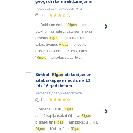
ģeogrāfiskais salīdzinājums
Реферат
для университета
38
... . Baklaura darbs “
Rīgas
un
Stokholmas salu ... Latvijas lielākās
pilsētas
Rīgas
struktūras un ... –
salas. Svarīgs
Rīgas
pilsētas
attīstības faktors ... . Kursa darbs
“
Rīgas
pilsētas salas, to ...
Simboli
Rīgas
bīskapijas un
arhibīskapijas naudā no 13.
līdz 16.gadsimtam
Реферат
для университета
14
... ordeņa) valsts,
Rīgas
arhibīskapija (sākotnēji ... ar
Rīgas
bīskapu un
Rīgas
arhibīskapu ... .gs.
Rīgas
bīskapijā un
Rīgas