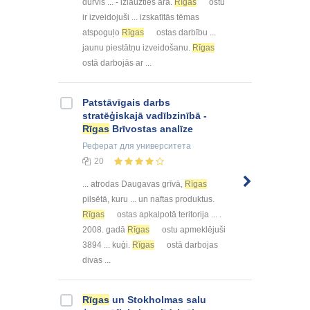
durvis ... - izlauzties ārā.
Rīgas
ostu
ir izveidojuši ... izskatītās tēmas
atspoguļo
Rīgas
ostas darbību ...
jaunu piestātņu izveidošanu.
Rīgas
ostā darbojās ar ...
Patstāvīgais darbs
stratēģiskajā vadībzinībā -
Rīgas
Brīvostas analīze
Реферат
для университета
20
... atrodas Daugavas grīvā,
Rīgas
pilsētā, kuru ... un naftas produktus.
Rīgas
ostas apkalpotā teritorija ... .
2008. gadā
Rīgas
ostu apmeklējuši
3894 ... kuģi.
Rīgas
ostā darbojas
divas ...
Rīgas
un Stokholmas salu