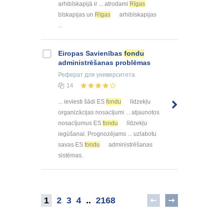
arhibīskapijā ir ... atrodami
Rīgas
bīskapijas un
Rīgas
arhibīskapijas
...
Eiropas Savienības
fondu
administrēšanas problēmas
Реферат
для университета
14
... ieviesti šādi ES
fondu
līdzekļu
organizācijas nosacījumi ... atjaunotos
nosacījumus ES
fondu
līdzekļu
iegūšanai. Prognozējams ... uzlabotu
savas ES
fondu
administrēšanas
sistēmas.
1
2
3
4
..
2168