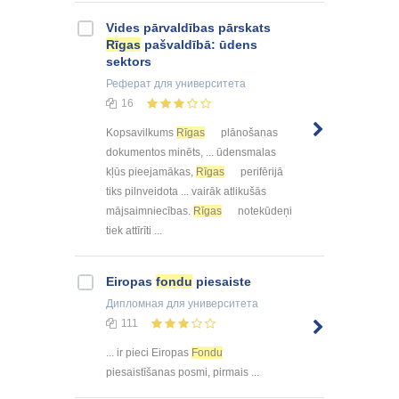
Vides pārvaldības pārskats
Rīgas
pašvaldībā: ūdens
sektors
Реферат
для университета
16
Kopsavilkums
Rīgas
plānošanas
dokumentos minēts, ... ūdensmalas
kļūs pieejamākas,
Rīgas
perifērijā
tiks pilnveidota ... vairāk atlikušās
mājsaimniecības.
Rīgas
notekūdeņi
tiek attīrīti ...
Eiropas
fondu
piesaiste
Дипломная
для университета
111
... ir pieci Eiropas
Fondu
piesaistīšanas posmi, pirmais ...