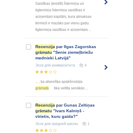
Saistības (kredīti) Īstermiņa un
ilgtermiņa Īstermiņa saistības ir
aizņemtais kapitāls, kura atmaksas
termiņš ir mazāks par vienu gadu.
Ilgtermiņa saistības ir aizņemtais ...
Recenzija
par Ilgas Zagorskas
grāmatu
"Senie ziemeļbriežu
mednieki Latvijā"
Эссе
для университета
4
... , ka atsevišķa apakšnodaļa
grāmatā
tika veltīta senākās ...
Recenzija
par Gunas Zeltiņas
grāmatu
"Ivars Kalniņš -
vīrietis, kuru gaida?"
Эссе
для средней школы
1