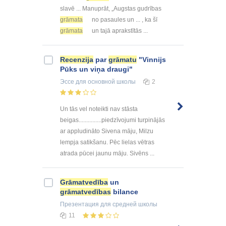
slavē ... Manuprāt, „Augstas gudrības
grāmata
no pasaules un ... , ka šī
grāmata
un tajā aprakstītās ...
Recenzija
par
grāmatu
"Vinnijs
Pūks un viņa draugi"
Эссе
для основной школы
2
Un tās vel noteikti nav stāsta
beigas...............piedzīvojumi turpinājās
ar appludināto Sivena māju, Milzu
lempja satikšanu. Pēc lielas vētras
atrada pūcei jaunu māju. Sivēns ...
Grāmatvedība
un
grāmatvedības
bilance
Презентация
для средней школы
11