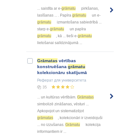
... saistīta ar e-
grāmatu
pirkšanas,
lasīšanas ... . Papīra
grāmatu
un e-
grāmatu
izmantošana sabiedrībā ...
starp e-
grāmatu
un papīra
grāmatu
, kā ... tieši e-
grāmatu
lietošanai salīdzinājumā ...
Grāmatas
vērtības
konstruēšana
grāmatu
kolekcionāru skatījumā
Реферат
для университета
35
... un kultūras vērtībām.
Grāmatas
simbolizē zināšanas, vēsturi ...
Apkopojot un sistematizējot
grāmatas
, kolekcionāri ir izveidojuši
... no izzušanas.
Grāmatu
kolekcija
informantiem ir ...