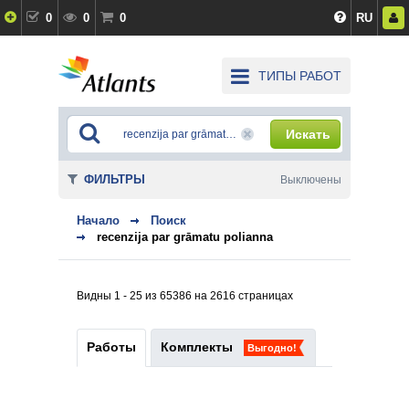
0
0
0
RU
ТИПЫ РАБОТ
Искать
ФИЛЬТРЫ
Выключены
Начало
Поиск
recenzija par grāmatu polianna
Видны 1 - 25 из 65386 на 2616 страницах
Работы
Комплекты
Выгодно!