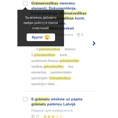
Grāmatvedības
metodes
elementi. Dokumentācija.
Inventarizācija.
Grāmatvedības
Ты можешь добавить
bilance.
Grāmatvedības
konti.
любую работу в список
Divkāršais ieraksts.
Grāmatvedības
pārskati
пожеланий.
Конспект
для университета
6
Круто!
... ; 4.
grāmatvedības
bilance;
5.
grāmatvedības
konti; ...
uzņēmuma finansu
grāmatvedību
.
Vadības
grāmatvedība
šos
elementus ... saimnieciskām
operācijām.
Grāmatvedības
operācija ir tāda ...
E-
grāmatu
ietekme uz papīra
grāmatu
patēriņu Latvijā
Реферат
для университета
37