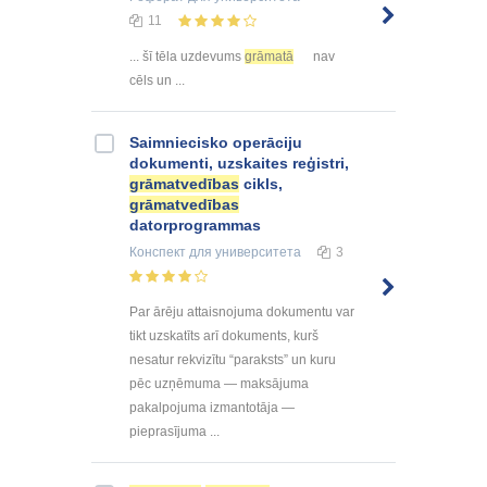
11
... šī tēla uzdevums
grāmatā
nav
cēls un ...
Saimniecisko operāciju
dokumenti, uzskaites reģistri,
grāmatvedības
cikls,
grāmatvedības
datorprogrammas
Конспект
для университета
3
Par ārēju attaisnojuma dokumentu var
tikt uzskatīts arī dokuments, kurš
nesatur rekvizītu “paraksts” un kuru
pēc uzņēmuma — maksājuma
pakalpojuma izmantotāja —
pieprasījuma ...