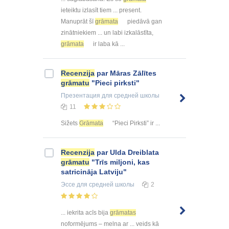
ieteiktu izlasīt tiem ... present.
Manuprāt šī
grāmata
piedāvā gan
zinātniekiem ... un labi izkalāstīta,
grāmata
ir laba kā ...
Recenzija
par Māras Zālītes
grāmatu
"Pieci pirksti"
Презентация
для средней школы
11
Sižets
Grāmata
“Pieci Pirksti” ir ...
Recenzija
par Ulda Dreiblata
grāmatu
"Trīs miljoni, kas
satricināja Latviju"
Эссе
для средней школы
2
... iekrita acīs bija
grāmatas
noformējums – melna ar ... veids kā