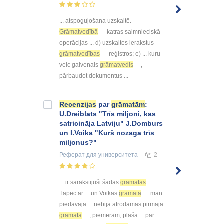
... atspoguļošana uzskaitē.
Grāmatvedībā
katras saimnieciskā
operācijas ... d) uzskaites ierakstus
grāmatvedības
reģistros; e) ... kuru
veic galvenais
grāmatvedis
,
pārbaudot dokumentus ...
Recenzijas
par
grāmatām
:
U.Dreiblats "Trīs miljoni, kas
satricināja Latviju" J.Domburs
un I.Voika "Kurš nozaga trīs
miljonus?"
Реферат
для университета
2
... ir sarakstījuši šādas
grāmatas
.
Tāpēc ar ... un Voikas
grāmata
man
piedāvāja ... nebija atrodamas pirmajā
grāmatā
, piemēram, plaša ... par