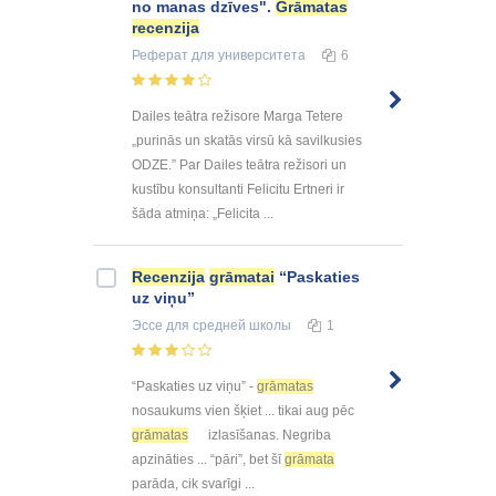
no manas dzīves".
Grāmatas
recenzija
Реферат
для университета
6
Dailes teātra režisore Marga Tetere
„purinās un skatās virsū kā savilkusies
ODZE.” Par Dailes teātra režisori un
kustību konsultanti Felicitu Ertneri ir
šāda atmiņa: „Felicita ...
Recenzija
grāmatai
“Paskaties
uz viņu”
Эссе
для средней школы
1
“Paskaties uz viņu” -
grāmatas
nosaukums vien šķiet ... tikai aug pēc
grāmatas
izlasīšanas. Negriba
apzināties ... “pāri”, bet šī
grāmata
parāda, cik svarīgi ...