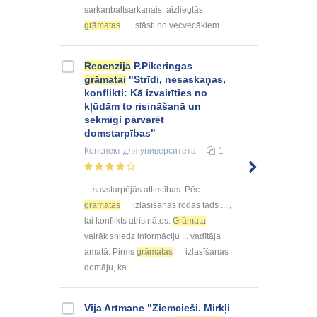
sarkanbaltsarkanais, aizliegtās
grāmatas
, stāsti no vecvecākiem ...
Recenzija
P.Pikeringas
grāmatai
"Strīdi, nesaskaņas,
konflikti: Kā izvairīties no
kļūdām to risināšanā un
sekmīgi pārvarēt
domstarpības"
Конспект
для университета
1
... savstarpējās attiecības. Pēc
grāmatas
izlasīšanas rodas tāds ... ,
lai konflikts atrisinātos.
Grāmata
vairāk sniedz informāciju ... vadītāja
amatā. Pirms
grāmatas
izlasīšanas
domāju, ka ...
Vija Artmane "Ziemcieši. Mirkļi