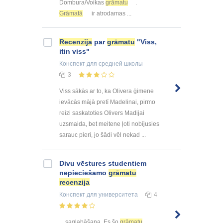
Dombura/Voikas
grāmatu
.
Grāmatā
ir atrodamas ...
Recenzija
par
grāmatu
"Viss,
itin viss"
Конспект
для средней школы
3
Viss sākās ar to, ka Olivera ģimene
ievācās mājā pretī Madelinai, pirmo
reizi saskatoties Olivers Madijai
uzsmaida, bet meitene ļoti nobījusies
sarauc pieri, jo šādi vēl nekad ...
Divu vēstures studentiem
nepieciešamo
grāmatu
recenzija
Конспект
для университета
4
... saglabāšana. Es šo
grāmatu