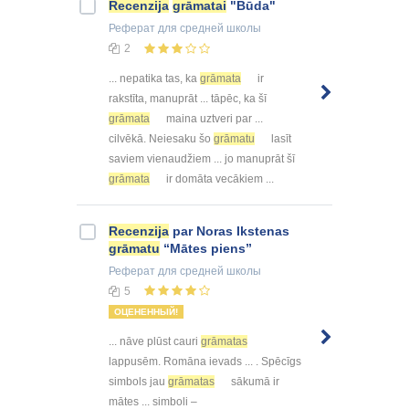
Recenzija
grāmatai
"Būda"
Реферат
для средней школы
2
... nepatika tas, ka
grāmata
ir
rakstīta, manuprāt ... tāpēc, ka šī
grāmata
maina uztveri par ...
cilvēkā. Neiesaku šo
grāmatu
lasīt
saviem vienaudžiem ... jo manuprāt šī
grāmata
ir domāta vecākiem ...
Recenzija
par Noras Ikstenas
grāmatu
“Mātes piens”
Реферат
для средней школы
5
ОЦЕНЕННЫЙ!
... nāve plūst cauri
grāmatas
lappusēm. Romāna ievads ... . Spēcīgs
simbols jau
grāmatas
sākumā ir
mātes ... simboli –