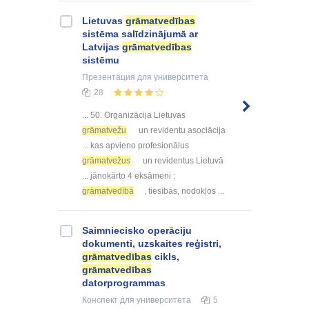
Lietuvas
grāmatvedības
sistēma salīdzinājumā ar
Latvijas
grāmatvedības
sistēmu
Презентация
для университета
28
... 50. Organizācija Lietuvas
grāmatvežu
un revidentu asociācija
... kas apvieno profesionālus
grāmatvežus
un revidentus Lietuvā
... jānokārto 4 eksāmeni :
grāmatvedībā
, tiesībās, nodokļos ...
Saimniecisko operāciju
dokumenti, uzskaites reģistri,
grāmatvedības
cikls,
grāmatvedības
datorprogrammas
Конспект
для университета
5