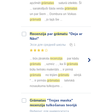
apzīmēt
grāmatas
saturā izteikto. Šī
... sarakstījuši šāda veida
grāmatas
un par šiem ... Dombura un Voikas
grāmatā
, jo tajā šie ...
Recenzija
par
grāmatu
"Deja ar
Nāvi"
Эссе
для средней школы
1
... būs jāraksta
recenzija
par kādu
grāmatu
, uzreiz ... , ka šī
grāmata
būtu lielisks materiāls ... ir pirmā
grāmata
no trijām
grāmatu
sērijā
“ ... ir pirmās
grāmatas
latviskā
nosaukuma tulkojums ...
Grāmatas
"Trojas maska"
recenzija
tulkošanas teorijā
Реферат
для университета