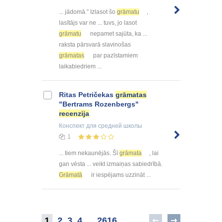
... jādomā.” Izlasot šo
grāmatu
,
lasītājs var ne ... tuvs, jo lasot
grāmatu
nepamet sajūta, ka ...
raksta pārsvarā slavinošas
grāmatas
par pazīstamiem
laikabiedriem ...
Ritas Petričekas
grāmatas
"Bertrams Rozenbergs"
recenzija
Конспект
для средней школы
1
... tiem nekaunējās. Šī
grāmata
, lai
gan vēsta ... veikt izmaiņas sabiedrībā.
Grāmatā
ir iespējams uzzināt ...
1
2
3
4
..
2616