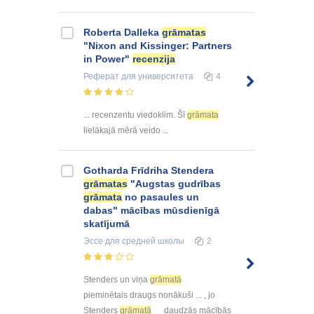
Roberta Dalleka
grāmatas
"Nixon and Kissinger: Partners
in Power"
recenzija
Реферат
для университета
4
... recenzentu viedoklim. Šī
grāmata
lielākajā mērā veido ...
Gotharda Frīdriha Stendera
grāmatas
"Augstas gudrības
grāmata
no pasaules un
dabas" mācības mūsdienīgā
skatījumā
Эссе
для средней школы
2
Stenders un viņa
grāmatā
pieminētais draugs nonākuši ... , jo
Stenders
grāmatā
daudzās mācībās