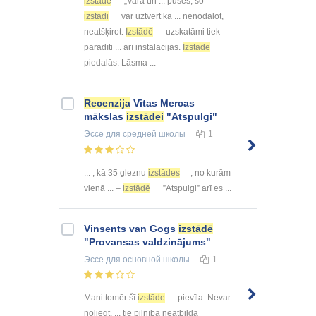
izstāde
„Vara un ... puses, šo
izstādi
var uztvert kā ... nenodalot,
neatšķirot.
Izstādē
uzskatāmi tiek
parādīti ... arī instalācijas.
Izstādē
piedalās: Lāsma ...
Recenzija
Vitas Mercas
mākslas
izstādei
"Atspulgi"
Эссе
для средней школы
1
... , kā 35 gleznu
izstādes
, no kurām
vienā ... –
izstādē
”Atspulgi” arī es ...
Vinsents van Gogs
izstādē
"Provansas valdzinājums"
Эссе
для основной школы
1
Mani tomēr šī
izstāde
pievīla. Nevar
noliegt, ... tie pilnībā neatbilda