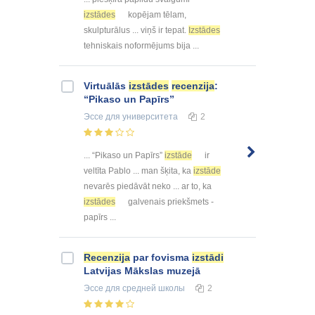
izstādes
kopējam tēlam,
skulpturālus ... viņš ir tepat.
Izstādes
tehniskais noformējums bija ...
Virtuālās
izstādes
recenzija
:
“Pikaso un Papīrs”
Эссе
для университета
2
... “Pikaso un Papīrs”
izstāde
ir
veltīta Pablo ... man šķita, ka
izstāde
nevarēs piedāvāt neko ... ar to, ka
izstādes
galvenais priekšmets -
papīrs ...
Recenzija
par fovisma
izstādi
Latvijas Mākslas muzejā
Эссе
для средней школы
2