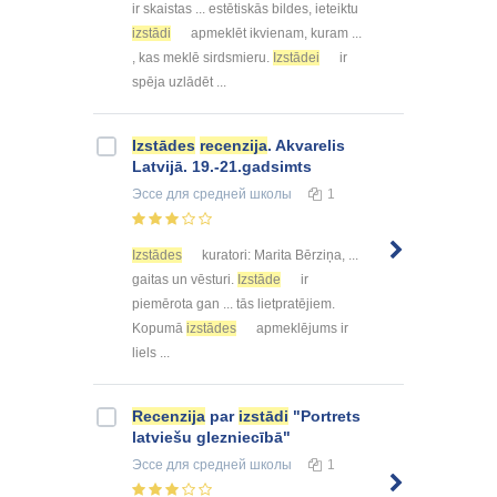
ir skaistas ... estētiskās bildes, ieteiktu
izstādi
apmeklēt ikvienam, kuram ...
, kas meklē sirdsmieru.
Izstādei
ir
spēja uzlādēt ...
Izstādes
recenzija
. Akvarelis
Latvijā. 19.-21.gadsimts
Эссе
для средней школы
1
Izstādes
kuratori: Marita Bērziņa, ...
gaitas un vēsturi.
Izstāde
ir
piemērota gan ... tās lietpratējiem.
Kopumā
izstādes
apmeklējums ir
liels ...
Recenzija
par
izstādi
"Portrets
latviešu glezniecībā"
Эссе
для средней школы
1