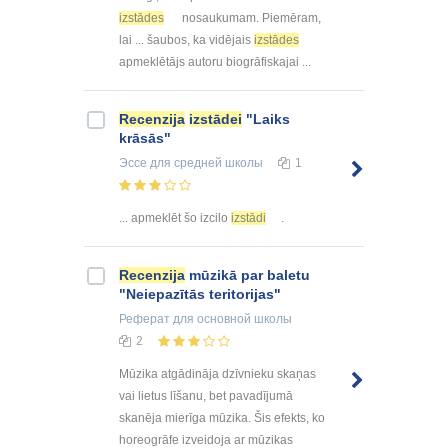
izstādes
nosaukumam. Piemēram,
lai ... šaubos, ka vidējais
izstādes
apmeklētājs autoru biogrāfiskajai ...
Recenzija
izstādei
"Laiks
krāsās"
Эссе
для средней школы
1
... apmeklēt šo izcilo
izstādi
.
Recenzija
mūzikā par baletu
"Neiepazītās teritorijas"
Реферат
для основной школы
2
Mūzika atgādināja dzīvnieku skaņas
vai lietus līšanu, bet pavadījumā
skanēja mierīga mūzika. Šis efekts, ko
horeogrāfe izveidoja ar mūzikas