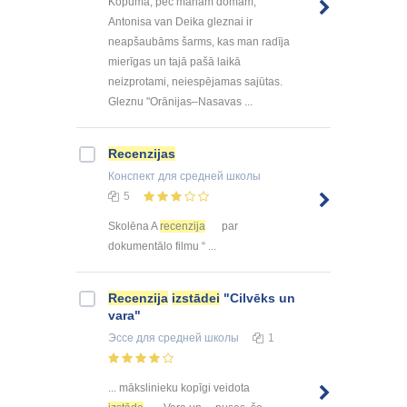
Kopumā, pēc manām domām,
Antonisa van Deika gleznai ir
neapšaubāms šarms, kas man radīja
mierīgas un tajā pašā laikā
neizprotami, neiespējamas sajūtas.
Gleznu "Orānijas–Nasavas ...
Recenzijas
Конспект
для средней школы
5
Skolēna A
recenzija
par
dokumentālo filmu “ ...
Recenzija
izstādei
"Cilvēks un
vara"
Эссе
для средней школы
1
... mākslinieku kopīgi veidota