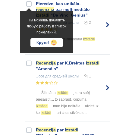
Pieredze, kas unikāla:
recenzija
par multimediālo
izstādi
“Da Vinci Genius”
Ты можешь добавить
Эссе
для средней школы
2
любую работу в список
пожеланий.
... atbildi meklē multimediālā
izstāde
Круто!
“Da Vinci Genius ...
Recenzija
par K.Brektes
izstādi
"Arsenāls"
Эссе
для средней школы
1
... . ŠĪ ir tāda
izstāde
, kura spēj
piesaistīt ... to saprast. Kopumā
izstāde
man bija neitrāla ... aiziet uz
šo
izstādi
arī citus cilvēkus ...
Recenzija
par
izstādi