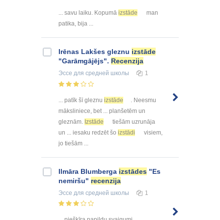
... savu laiku. Kopumā
izstāde
man
patika, bija ...
Irēnas Lakšes gleznu
izstāde
"Garāmgājējs".
Recenzija
Эссе
для средней школы
1
... patīk šī gleznu
izstāde
. Neesmu
māksliniece, bet ... planšetēm un
gleznām.
Izstāde
tiešām uzrunāja
un ... iesaku redzēt šo
izstādi
visiem,
jo tiešām ...
Ilmāra Blumberga
izstādes
"Es
nemiršu"
recenzija
Эссе
для средней школы
1
... piešķīra papildu svaigumi