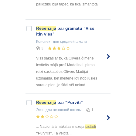
palīdzību bija tāpēc, ka tika izmantota
...
Recenzija
par grāmatu "Viss,
itin viss"
Конспект
для средней школы
3
Viss sākās ar to, ka Olivera ģimene
ievācās mājā pretī Madelinai, pirmo
reizi saskatoties Olivers Madijai
uzsmaida, bet meitene ļoti nobījusies
sarauc pieri, jo šādi vēl nekad ...
Recenzija
par "Purvīti''
Эссе
для основной школы
1
... Nacionālā mākslas muzeja
izstādi
‘’Purvītis’’. Tā veltīta ...