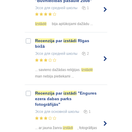
"Būvniecības pasaule 2008"
Эссе
для средней школы
1
Izstādē
bija aplūkojami dažādu ...
Recenzija
par
izstādi
Rīgas
biržā
Эссе
для средней школы
2
... savieno dažādas reliģijas.
Izstādē
man nebija pietiekami ...
Recenzija
par
izstādi
"Engures
ezera dabas parks
fotogrāfijās"
Эссе
для основной школы
1
... ar jauna žanra
izstādi
, fotogrāfijas