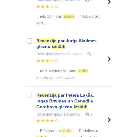
... ielā 10) noris
izstāde
“Rok-darbi”,
kurā ...
Recenzija
par Jurģa Skulmes
gleznu
izstādi
Эссе
для основной школы
1
... no Kurzemes šķirams.
Izstādi
ieteiktu apmeklēt vairāk ...
Recenzija
par Pētera Lakša,
Ingas Brīviņas un Genādija
Gorohova gleznu
izstādi
Эссе
для средней школы
1
... Brīniņas kop
izstādi
. Dodoties uz