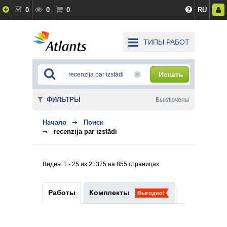
0
0
0
RU
ТИПЫ РАБОТ
Искать
ФИЛЬТРЫ
Выключены
Начало
Поиск
recenzija par izstādi
Видны 1 - 25 из 21375 на 855 страницах
Работы
Комплекты
Выгодно!