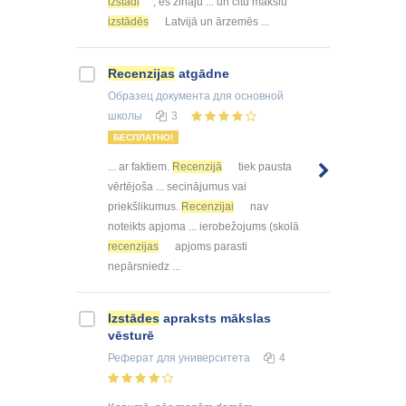
izstādi
, es zināju ... un citu mākslu
izstādēs
Latvijā un ārzemēs ...
Recenzijas
atgādne
Образец документа
для основной
школы
3
БЕСПЛАТНО!
... ar faktiem.
Recenzijā
tiek pausta
vērtējoša ... secinājumus vai
priekšlikumus.
Recenzijai
nav
noteikts apjoma ... ierobežojums (skolā
recenzijas
apjoms parasti
nepārsniedz ...
Izstādes
apraksts mākslas
vēsturē
Реферат
для университета
4