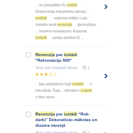
... un paskatīties šo
izstādi
.
Ekspresīvās krāsainības pilnais ...
izstādē
- mākslas kritiķis Luijs
Voksēls savā
recenzijā
gleznotājus
... virziena nosaukums. Kopumā
izstādē
varēja aplūkot 52 ...
Recenzija
par
izstādi
"Reformācija 500"
Эссе
для средней школы
1
... bija apskatāma šajā
izstādē
, ir
mecotinta. Šajā ... tehnikā ir
izstādē
ir tikai viens ...
Recenzija
par
izstādi
“Rok-
darbi” Dekoratīvās mākslas un
dizaina muzejā
Эссе
для средней школы
2